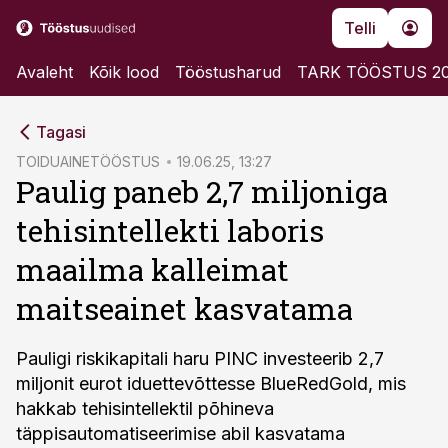
Telli
Avaleht
Kõik lood
Tööstusharud
TARK TÖÖSTUS 2
cebook
Tagasi
Twitter)
TOIDUAINETÖÖSTUS
19.06.25, 13:27
Paulig paneb 2,7 miljoniga
kedIn
tehisintellekti laboris
ail
maailma kalleimat
k
maitseainet kasvatama
Pauligi riskikapitali haru PINC investeerib 2,7
miljonit eurot iduettevõttesse BlueRedGold, mis
hakkab tehisintellektil põhineva
täppisautomatiseerimise abil kasvatama