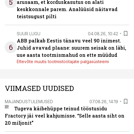
5
arusaam, et korduskasutus on alati
keskkonnale parem. Analüüsid näitavad
teistsugust pilti
SUUR LUGU
04.08.26, 10:42
ABB palkab Eestis tänavu veel 90 inimest.
6
Juhid avavad plaane: suurem seisak on läbi,
uue aasta tootmismahud on ette müüdud
Ettevõte muutis tootmistöötajate palgasüsteemi
VIIMASED UUDISED
MAJANDUSTULEMUSED
07.08.26, 14:19
Tugeva käibehüppe teinud tööstusidu
Fractory jäi veel kahjumisse. “Selle aasta siht on
20 miljonit”