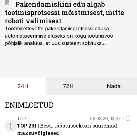
Pakendamisliini edu algab
tootmisprotsessi mõistmisest, mitte
roboti valimisest
Tootmisettevõtte pakendamisprotsessi eduka
automatiseerimise aluseks on kogu tootmisvoo
põhjalik analüüs, et uus süsteem sobituks
olemasolevasse keskkonda, aitaks vähendada
tööjõuvajadust ning oleks valmis ka ettevõtte
tulevasteks arenguteks. Lihtsalt roboti lisamine
enamasti oodatud tulemust ei too, nendib tootmise ja
tööstuse automatiseerimislahenduste arendaja Smitech
24H
72H
Nädal
OÜ tegevjuht Sander Mitendorf.
ENIMLOETUD
TOP
06.08.26, 13:07
1
TOP 231 | Eesti tööstussektori suuremad
maksuvõlglased