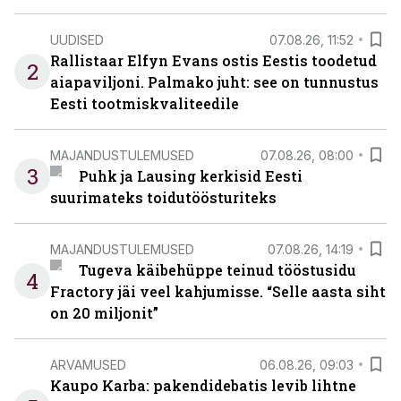
UUDISED
07.08.26, 11:52
Rallistaar Elfyn Evans ostis Eestis toodetud
2
aiapaviljoni. Palmako juht: see on tunnustus
Eesti tootmiskvaliteedile
MAJANDUSTULEMUSED
07.08.26, 08:00
3
Puhk ja Lausing kerkisid Eesti
suurimateks toidutöösturiteks
MAJANDUSTULEMUSED
07.08.26, 14:19
Tugeva käibehüppe teinud tööstusidu
4
Fractory jäi veel kahjumisse. “Selle aasta siht
on 20 miljonit”
ARVAMUSED
06.08.26, 09:03
Kaupo Karba: pakendidebatis levib lihtne