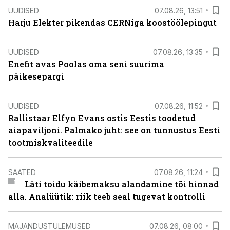
UUDISED
07.08.26, 13:51
Harju Elekter pikendas CERNiga koostöölepingut
UUDISED
07.08.26, 13:35
Enefit avas Poolas oma seni suurima
päikesepargi
UUDISED
07.08.26, 11:52
Rallistaar Elfyn Evans ostis Eestis toodetud
aiapaviljoni. Palmako juht: see on tunnustus Eesti
tootmiskvaliteedile
SAATED
07.08.26, 11:24
Läti toidu käibemaksu alandamine tõi hinnad
alla. Analüütik: riik teeb seal tugevat kontrolli
MAJANDUSTULEMUSED
07.08.26, 08:00