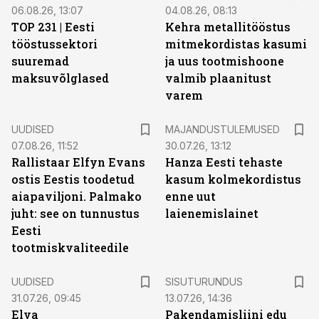
06.08.26, 13:07
04.08.26, 08:13
TOP 231 | Eesti
Kehra metallitööstus
tööstussektori
mitmekordistas kasumi
suuremad
ja uus tootmishoone
maksuvõlglased
valmib plaanitust
varem
UUDISED
MAJANDUSTULEMUSED
07.08.26, 11:52
30.07.26, 13:12
Rallistaar Elfyn Evans
Hanza Eesti tehaste
ostis Eestis toodetud
kasum kolmekordistus
aiapaviljoni. Palmako
enne uut
juht: see on tunnustus
laienemislainet
Eesti
tootmiskvaliteedile
ST
UUDISED
SISUTURUNDUS
31.07.26, 09:45
13.07.26, 14:36
Elva
Pakendamisliini edu