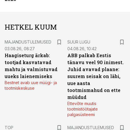
HETKEL KUUM
MAJANDUSTULEMUSED
SUUR LUGU
03.08.26, 08:27
04.08.26, 10:42
Haagiseturg ärkab:
ABB palkab Eestis
tootjad kasvatavad
tänavu veel 90 inimest.
mahtu ja valmistuvad
Juhid avavad plaane:
uueks laienemiseks
suurem seisak on läbi,
Bestnet avab uue müügi- ja
uue aasta
tootmiskeskuse
tootmismahud on ette
müüdud
Ettevõte muutis
tootmistöötajate
palgasüsteemi
TOP
MAJANDUSTULEMUSED