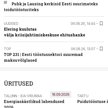
Puhk ja Lausing kerkisid Eesti suurimateks
toidutöösturiteks
UUDISED
06.08.26, 14:44
Elering kuulutas
välja kriisijuhtimiskeskuse ehitushanke
TOP
06.08.26, 13:07
TOP 231 | Eesti tööstussektori suuremad
maksuvõlglased
ÜRITUSED
16.09.2026
TALLINN - IDA-VIRUMAA
TARTU
Energiasäästlikud lahendused
Puidutööstuse 
2026