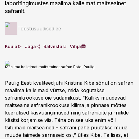
laboritingimustes maailma kalleimat maitseainet
safranit.
Tööstusuudised.ee
Kuula
Jaga
Salvesta
Vihja
Maailma kalleimat maitseainet safran.
Foto:
Paulig
Paulig Eesti kvaliteedijuhi Kristiina Kibe sõnul on safran
maailma kalleimaid vürtse, mida kogutakse
safranikrookuse õie südamikust. “Kalliks muudavad
maitseaine safranikrookuse kliima ja pinnase mõttes
keerulised kasvutingimused ning safraniõite ja -niitide
käsitsi korjamise viis. Täna on see üks enim võ l
tsitumaid maitseained – safrani pähe püütakse müüa
muude taimede sarnaseid osi,” ütles Kibe. Ta lisas, et