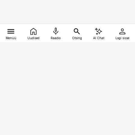
Menüü
Uudised
Raadio
Otsing
AI Chat
Logi sisse
Vana-Lõuna 39/1, 19094 Tallinn
(+372) 667 0111
toostusuudised@toostusuudised.ee
Telli
Reklaam
Firmast
Sisu kasutamisõigused
Ajakirjaniku
eetikakoodeks