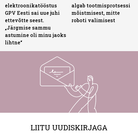
elektroonikatööstus
algab tootmisprotsessi
GPV Eesti sai uue juhi
mõistmisest, mitte
ettevõtte seest.
roboti valimisest
„Järgmise sammu
astumine oli minu jaoks
lihtne“
LIITU UUDISKIRJAGA