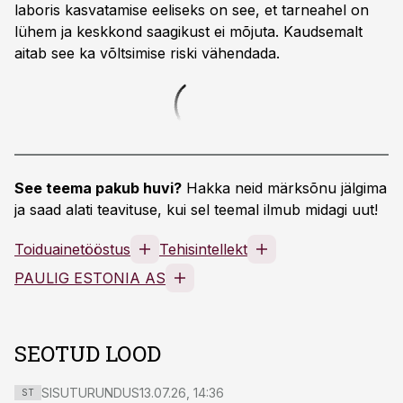
laboris kasvatamise eeliseks on see, et tarneahel on
lühem ja keskkond saagikust ei mõjuta. Kaudsemalt
aitab see ka võltsimise riski vähendada.
See teema pakub huvi?
Hakka neid märksõnu jälgima
ja saad alati teavituse, kui sel teemal ilmub midagi uut!
Toiduainetööstus
Tehisintellekt
PAULIG ESTONIA AS
SEOTUD LOOD
SISUTURUNDUS
13.07.26, 14:36
ST