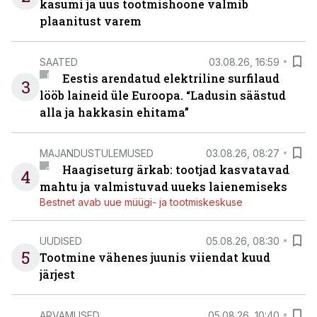
kasumi ja uus tootmishoone valmib
plaanitust varem
SAATED
03.08.26, 16:59
Eestis arendatud elektriline surfilaud
3
lööb laineid üle Euroopa. “Ladusin säästud
alla ja hakkasin ehitama”
MAJANDUSTULEMUSED
03.08.26, 08:27
Haagiseturg ärkab: tootjad kasvatavad
4
mahtu ja valmistuvad uueks laienemiseks
Bestnet avab uue müügi- ja tootmiskeskuse
UUDISED
05.08.26, 08:30
5
Tootmine vähenes juunis viiendat kuud
järjest
ARVAMUSED
05.08.26, 10:40