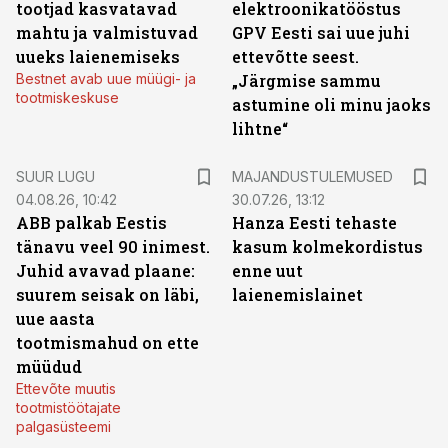
tootjad kasvatavad
elektroonikatööstus
mahtu ja valmistuvad
GPV Eesti sai uue juhi
uueks laienemiseks
ettevõtte seest.
Bestnet avab uue müügi- ja
„Järgmise sammu
tootmiskeskuse
astumine oli minu jaoks
lihtne“
SUUR LUGU
MAJANDUSTULEMUSED
04.08.26, 10:42
30.07.26, 13:12
ABB palkab Eestis
Hanza Eesti tehaste
tänavu veel 90 inimest.
kasum kolmekordistus
Juhid avavad plaane:
enne uut
suurem seisak on läbi,
laienemislainet
uue aasta
tootmismahud on ette
müüdud
Ettevõte muutis
tootmistöötajate
palgasüsteemi