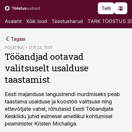
Telli
Avaleht
Kõik lood
Tööstusharud
TARK TÖÖSTUS 2
cebook
Tagasi
Twitter)
POLIITIKA
12.11.24, 11:01
Tööandjad ootavad
kedIn
valitsuselt usalduse
ail
taastamist
k
Eesti majanduse langustrendi murdmiseks peab
taastama usalduse ja koostöö valitsuse ning
ettevõtjate vahel, rõhutasid Eesti Tööandjate
Keskliidu juhid esimesel ametlikul kohtumisel
peaminister Kristen Michaliga.