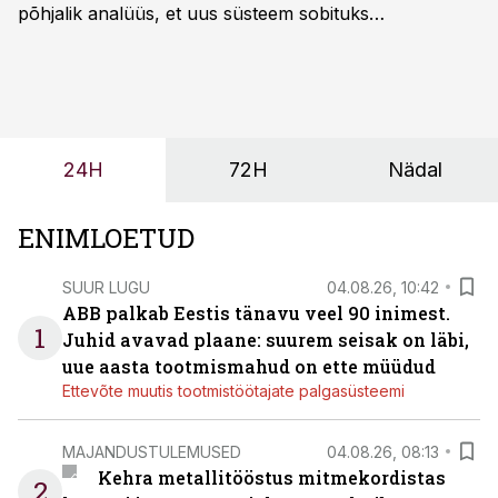
põhjalik analüüs, et uus süsteem sobituks
olemasolevasse keskkonda, aitaks vähendada
tööjõuvajadust ning oleks valmis ka ettevõtte
tulevasteks arenguteks. Lihtsalt roboti lisamine
enamasti oodatud tulemust ei too, nendib tootmise ja
tööstuse automatiseerimislahenduste arendaja Smitech
24H
72H
Nädal
OÜ tegevjuht Sander Mitendorf.
ENIMLOETUD
SUUR LUGU
04.08.26, 10:42
ABB palkab Eestis tänavu veel 90 inimest.
1
Juhid avavad plaane: suurem seisak on läbi,
uue aasta tootmismahud on ette müüdud
Ettevõte muutis tootmistöötajate palgasüsteemi
MAJANDUSTULEMUSED
04.08.26, 08:13
Kehra metallitööstus mitmekordistas
2