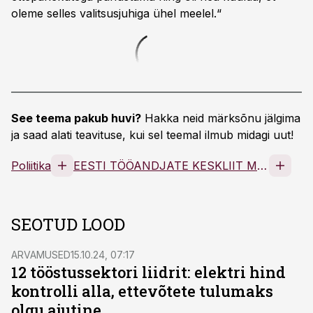
oleme selles valitsusjuhiga ühel meelel.“
See teema pakub huvi?
Hakka neid märksõnu jälgima
ja saad alati teavituse, kui sel teemal ilmub midagi uut!
Poliitika
EESTI TÖÖANDJATE KESKLIIT MTÜ
SEOTUD LOOD
ARVAMUSED
15.10.24, 07:17
12 tööstussektori liidrit: elektri hind
kontrolli alla, ettevõtete tulumaks
olgu ajutine