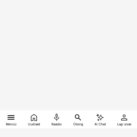
Menüü
Uudised
Raadio
Otsing
AI Chat
Logi sisse