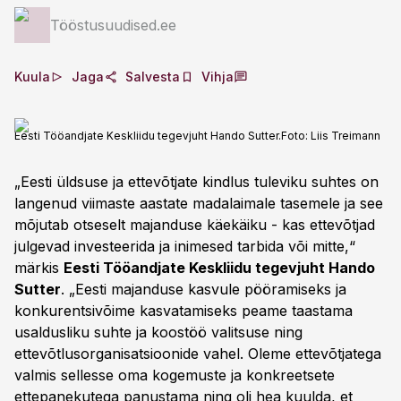
Tööstusuudised.ee
Kuula
Jaga
Salvesta
Vihja
Eesti Tööandjate Keskliidu tegevjuht Hando Sutter.
Foto:
Liis Treimann
„Eesti üldsuse ja ettevõtjate kindlus tuleviku suhtes on
langenud viimaste aastate madalaimale tasemele ja see
mõjutab otseselt majanduse käekäiku - kas ettevõtjad
julgevad investeerida ja inimesed tarbida või mitte,“
märkis
Eesti Tööandjate Keskliidu tegevjuht Hando
Sutter
. „Eesti majanduse kasvule pööramiseks ja
konkurentsivõime kasvatamiseks peame taastama
usaldusliku suhte ja koostöö valitsuse ning
ettevõtlusorganisatsioonide vahel. Oleme ettevõtjatega
valmis sellesse oma kogemuste ja konkreetsete
ettepanekutega panustama ning oli hea kuulda, et