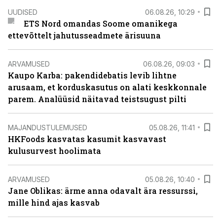
UUDISED
06.08.26, 10:29
ETS Nord omandas Soome omanikega
ettevõttelt jahutusseadmete ärisuuna
ARVAMUSED
06.08.26, 09:03
Kaupo Karba: pakendidebatis levib lihtne
arusaam, et korduskasutus on alati keskkonnale
parem. Analüüsid näitavad teistsugust pilti
MAJANDUSTULEMUSED
05.08.26, 11:41
HKFoods kasvatas kasumit kasvavast
kulusurvest hoolimata
ARVAMUSED
05.08.26, 10:40
Jane Oblikas: ärme anna odavalt ära ressurssi,
mille hind ajas kasvab