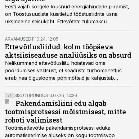
Eesti vajab kõrgele tõusnud energiahindade piiramist,
on Tööstusuudiste küsitletud tööstusliidrite üsna
üksmeelne seisukoht. Ettevõtete tulumaksu
kehtestamine on arusaadav, kuid selle ajutisuses
kaheldakse tugevalt.
ARVAMUSED
11.10.24, 12:05
Ettevõtlusliidud: kolm tööpäeva
aktsiisiseaduse analüüsiks on absurd
Nelikümmend ettevõtlusliitu hoiatavad oma
pöördumises valitsust, et seaduste turbomenetlus
eirab hea õigusloome põhimõtteid ja kahjustab
majandust.
SISUTURUNDUS
13.07.26, 14:36
ST
Pakendamisliini edu algab
tootmisprotsessi mõistmisest, mitte
roboti valimisest
Tootmisettevõtte pakendamisprotsessi eduka
automatiseerimise aluseks on kogu tootmisvoo