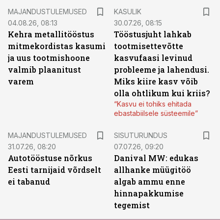
MAJANDUSTULEMUSED
KASULIK
04.08.26, 08:13
30.07.26, 08:15
Kehra metallitööstus
Tööstusjuht lahkab
mitmekordistas kasumi
tootmisettevõtte
ja uus tootmishoone
kasvufaasi levinud
valmib plaanitust
probleeme ja lahendusi.
varem
Miks kiire kasv võib
olla ohtlikum kui kriis?
“Kasvu ei tohiks ehitada
ebastabiilsele süsteemile”
ST
MAJANDUSTULEMUSED
SISUTURUNDUS
31.07.26, 08:20
07.07.26, 09:20
Autotööstuse nõrkus
Danival MW: edukas
Eesti tarnijaid võrdselt
allhanke müügitöö
ei tabanud
algab ammu enne
hinnapakkumise
tegemist