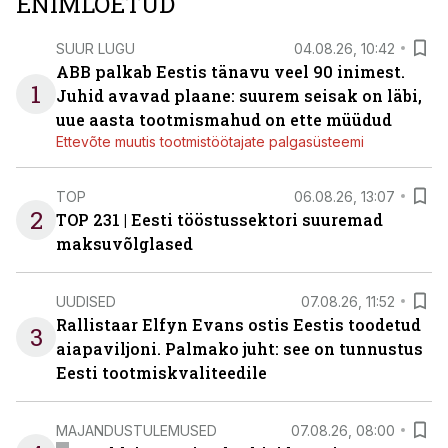
ENIMLOETUD
SUUR LUGU
04.08.26, 10:42
ABB palkab Eestis tänavu veel 90 inimest.
1
Juhid avavad plaane: suurem seisak on läbi,
uue aasta tootmismahud on ette müüdud
Ettevõte muutis tootmistöötajate palgasüsteemi
TOP
06.08.26, 13:07
2
TOP 231 | Eesti tööstussektori suuremad
maksuvõlglased
UUDISED
07.08.26, 11:52
Rallistaar Elfyn Evans ostis Eestis toodetud
3
aiapaviljoni. Palmako juht: see on tunnustus
Eesti tootmiskvaliteedile
MAJANDUSTULEMUSED
07.08.26, 08:00