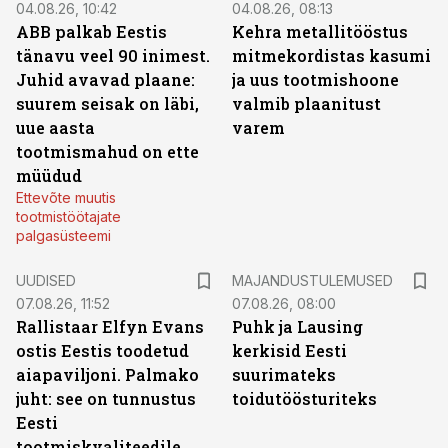
04.08.26, 10:42
04.08.26, 08:13
ABB palkab Eestis
Kehra metallitööstus
tänavu veel 90 inimest.
mitmekordistas kasumi
Juhid avavad plaane:
ja uus tootmishoone
suurem seisak on läbi,
valmib plaanitust
uue aasta
varem
tootmismahud on ette
müüdud
Ettevõte muutis
tootmistöötajate
palgasüsteemi
UUDISED
MAJANDUSTULEMUSED
07.08.26, 11:52
07.08.26, 08:00
Rallistaar Elfyn Evans
Puhk ja Lausing
ostis Eestis toodetud
kerkisid Eesti
aiapaviljoni. Palmako
suurimateks
juht: see on tunnustus
toidutöösturiteks
Eesti
tootmiskvaliteedile