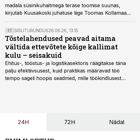
madala süsinikuhaitmega terase toomise suunas,
kirjutab Kuusakoski juhatuse liige Toomas Kollamaa
värskes metallituru ülevaates.
SISUTURUNDUS
26.06.26, 13:15
ST
Tõstelahendused peavad aitama
vältida ettevõtete kõige kallimat
kulu – seisakuid
Ehitus-, tööstus- ja logistikasektoris räägitakse täna
palju efektiivsusest, kuid praktikas määravad töö
tempo sageli hoopis seadmed, mille töökindlusest
sõltub kogu objekti või tootmise sujuvus. Kui tõstuk
seisab, töö katkeb või masin ei vasta töötingimustele,
ei tähenda see ettevõtte jaoks ainult tehnilist
probleemi, vaid otsest rahalist kulu, venivaid tähtaegu
ja suuremaid riske tööohutusele.
24H
72H
Nädal