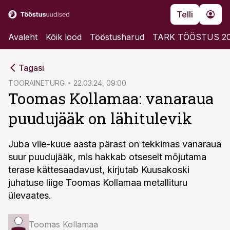
Telli
Avaleht
Kõik lood
Tööstusharud
TARK TÖÖSTUS 2
cebook
Tagasi
Twitter)
TOORAINETURG
22.03.24, 09:00
Toomas Kollamaa: vanaraua
kedIn
puudujääk on lähitulevik
ail
k
Juba viie-kuue aasta pärast on tekkimas vanaraua
suur puudujääk, mis hakkab otseselt mõjutama
terase kättesaadavust, kirjutab Kuusakoski
juhatuse liige Toomas Kollamaa metallituru
ülevaates.
Toomas Kollamaa