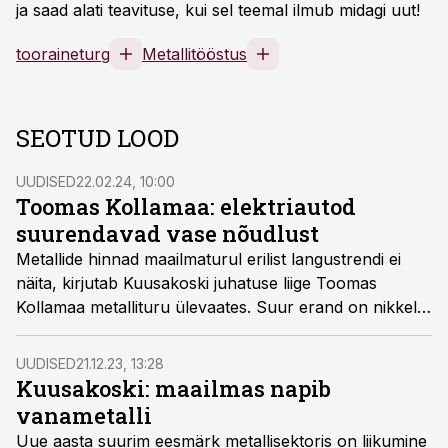
ja saad alati teavituse, kui sel teemal ilmub midagi uut!
tooraineturg
Metallitööstus
SEOTUD LOOD
UUDISED
22.02.24, 10:00
Toomas Kollamaa: elektriautod
suurendavad vase nõudlust
Metallide hinnad maailmaturul erilist langustrendi ei
näita, kirjutab Kuusakoski juhatuse liige Toomas
Kollamaa metallituru ülevaates. Suur erand on nikkel,
mille hinda surub alla ülepakkumine.
UUDISED
21.12.23, 13:28
Kuusakoski: maailmas napib
vanametalli
Uue aasta suurim eesmärk metallisektoris on liikumine