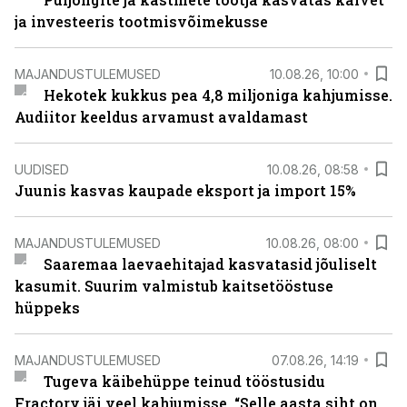
ja investeeris tootmisvõimekusse
MAJANDUSTULEMUSED
10.08.26, 10:00
Hekotek kukkus pea 4,8 miljoniga kahjumisse.
Audiitor keeldus arvamust avaldamast
UUDISED
10.08.26, 08:58
Juunis kasvas kaupade eksport ja import 15%
MAJANDUSTULEMUSED
10.08.26, 08:00
Saaremaa laevaehitajad kasvatasid jõuliselt
kasumit. Suurim valmistub kaitsetööstuse
hüppeks
MAJANDUSTULEMUSED
07.08.26, 14:19
Tugeva käibehüppe teinud tööstusidu
Fractory jäi veel kahjumisse. “Selle aasta siht on