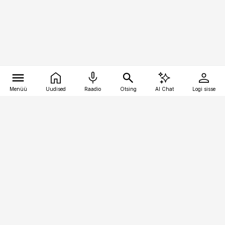
Menüü
Uudised
Raadio
Otsing
AI Chat
Logi sisse
Vana-Lõuna 39/1, 19094 Tallinn
(+372) 667 0111
toostusuudised@toostusuudised.ee
Telli
Reklaam
Firmast