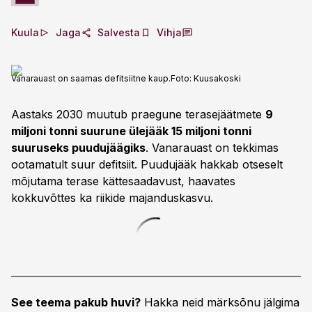
Kuula
Jaga
Salvesta
Vihja
Vanarauast on saamas defitsiitne kaup.
Foto:
Kuusakoski
Aastaks 2030 muutub praegune terasejäätmete
9
miljoni tonni suurune ülejääk 15 miljoni tonni
suuruseks puudujäägiks
. Vanarauast on tekkimas
ootamatult suur defitsiit. Puudujääk hakkab otseselt
mõjutama terase kättesaadavust, haavates
kokkuvõttes ka riikide majanduskasvu.
See teema pakub huvi?
Hakka neid märksõnu jälgima