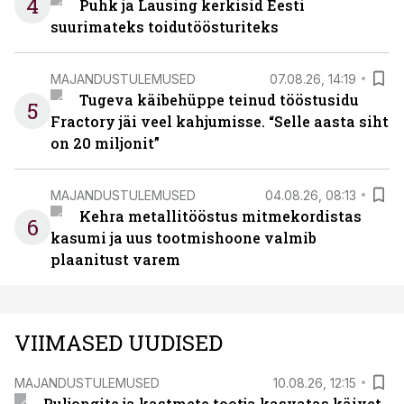
4
Puhk ja Lausing kerkisid Eesti
suurimateks toidutöösturiteks
MAJANDUSTULEMUSED
07.08.26, 14:19
Tugeva käibehüppe teinud tööstusidu
5
Fractory jäi veel kahjumisse. “Selle aasta siht
on 20 miljonit”
MAJANDUSTULEMUSED
04.08.26, 08:13
Kehra metallitööstus mitmekordistas
6
kasumi ja uus tootmishoone valmib
plaanitust varem
VIIMASED UUDISED
MAJANDUSTULEMUSED
10.08.26, 12:15
Puljongite ja kastmete tootja kasvatas käivet