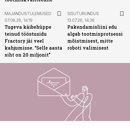
ST
MAJANDUSTULEMUSED
SISUTURUNDUS
07.08.26, 14:19
13.07.26, 14:36
Tugeva käibehüppe
Pakendamisliini edu
teinud tööstusidu
algab tootmisprotsessi
Fractory jäi veel
mõistmisest, mitte
kahjumisse. “Selle aasta
roboti valimisest
siht on 20 miljonit”