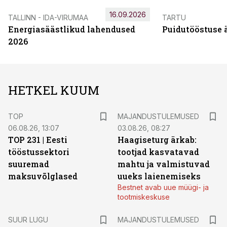
16.09.2026
TALLINN - IDA-VIRUMAA
TARTU
Energiasäästlikud lahendused
Puidutööstuse 
2026
HETKEL KUUM
TOP
MAJANDUSTULEMUSED
06.08.26, 13:07
03.08.26, 08:27
TOP 231 | Eesti
Haagiseturg ärkab:
tööstussektori
tootjad kasvatavad
suuremad
mahtu ja valmistuvad
maksuvõlglased
uueks laienemiseks
Bestnet avab uue müügi- ja
tootmiskeskuse
SUUR LUGU
MAJANDUSTULEMUSED