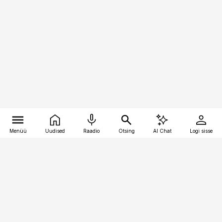
Menüü
Uudised
Raadio
Otsing
AI Chat
Logi sisse
Vana-Lõuna 39/1, 19094 Tallinn
(+372) 667 0111
toostusuudised@toostusuudised.ee