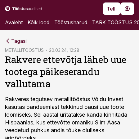
Telli
Avaleht
Kõik lood
Tööstusharud
TARK TÖÖSTUS 2
cebook
Tagasi
Twitter)
METALLITÖÖSTUS
20.03.24, 12:28
Rakvere ettevõtja läheb uue
kedIn
tootega päikeserandu
ail
vallutama
k
Rakveres tegutsev metallitööstus Võidu Invest
kasutas pandeemiast tekkinud pausi uue toote
loomiseks. Sel aastal üritatakse kanda kinnitada
Hispaanias, kus ettevõtte omaniku Siim Aasa
veedetud puhkus andis tõuke oluliseks
äripöördeks.