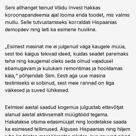
Seni allhanget teinud Võidu Invest hakkas
koroonapandeemia ajal looma enda toodet, mis valmis
mullu. Selle tutvustamiseks korraldati Hispaanias
demopäev ning leiti ka esimene huviline.
„Esimest masinat me ei julgenud väga kaugele müüa,
sest töö käigus tekivad ideed, kuidas seadet paremaks
teha ning kaugemal oleks seda olnud vajadusel
ebamugavam ja kulukam remontimas ja hooldamas
käia,“ põhjendab Siim. Eesti aga uue masina
testimiseks ei sobinud, sest meie rannad on liiga
väikesed ja suved lühikesed.
Eelmisel aastal saadud kogemus julgustab ettevõtjat
alanud aastal aktiivsemalt müügitööd tegema.
Hakatakse otsima edasimüüjat ning loodetakse saada
ka esimesed tellimused. Alguses Hispaanias ning hiljem