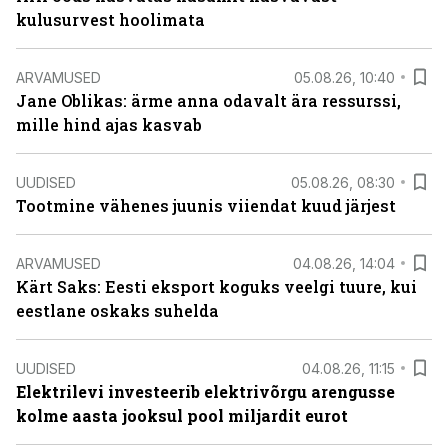
kulusurvest hoolimata
ARVAMUSED
05.08.26, 10:40
Jane Oblikas: ärme anna odavalt ära ressurssi,
mille hind ajas kasvab
UUDISED
05.08.26, 08:30
Tootmine vähenes juunis viiendat kuud järjest
ARVAMUSED
04.08.26, 14:04
Kärt Saks: Eesti eksport koguks veelgi tuure, kui
eestlane oskaks suhelda
UUDISED
04.08.26, 11:15
Elektrilevi investeerib elektrivõrgu arengusse
kolme aasta jooksul pool miljardit eurot