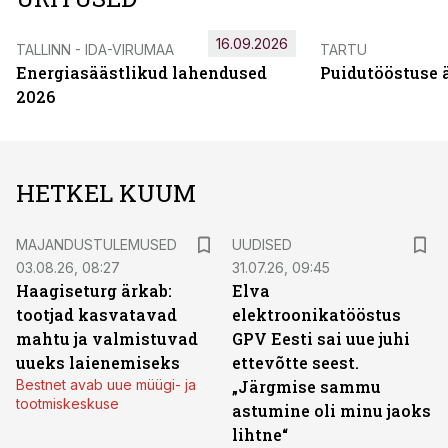
16.09.2026
TALLINN - IDA-VIRUMAA
TARTU
Energiasäästlikud lahendused
Puidutööstuse 
2026
HETKEL KUUM
MAJANDUSTULEMUSED
UUDISED
03.08.26, 08:27
31.07.26, 09:45
Haagiseturg ärkab:
Elva
tootjad kasvatavad
elektroonikatööstus
mahtu ja valmistuvad
GPV Eesti sai uue juhi
uueks laienemiseks
ettevõtte seest.
Bestnet avab uue müügi- ja
„Järgmise sammu
tootmiskeskuse
astumine oli minu jaoks
lihtne“