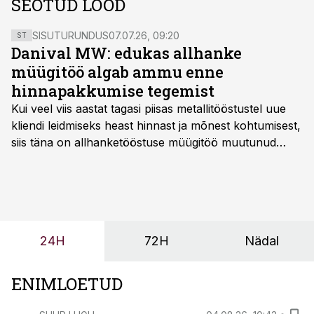
SEOTUD LOOD
SISUTURUNDUS
07.07.26, 09:20
ST
Danival MW: edukas allhanke
müügitöö algab ammu enne
hinnapakkumise tegemist
Kui veel viis aastat tagasi piisas metallitööstustel uue
kliendi leidmiseks heast hinnast ja mõnest kohtumisest,
siis täna on allhanketööstuse müügitöö muutunud
märksa pikemaks ja süsteemsemaks. Konkurents on
kasvanud, kliendid kaaluvad otsuseid põhjalikumalt
ning partnerit ei valita enam ainult tootmisvõimekuse
või hinnakirja järgi.
24H
72H
Nädal
ENIMLOETUD