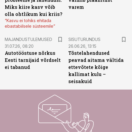
Miks kiire kasv võib
varem
olla ohtlikum kui kriis?
“Kasvu ei tohiks ehitada
ebastabiilsele süsteemile”
ST
MAJANDUSTULEMUSED
SISUTURUNDUS
31.07.26, 08:20
26.06.26, 13:15
Autotööstuse nõrkus
Tõstelahendused
Eesti tarnijaid võrdselt
peavad aitama vältida
ei tabanud
ettevõtete kõige
kallimat kulu –
seisakuid