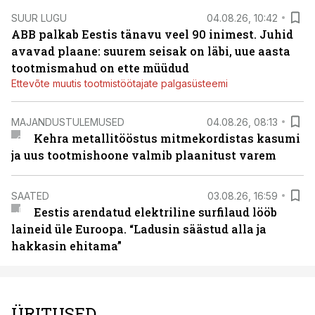
SUUR LUGU
04.08.26, 10:42
ABB palkab Eestis tänavu veel 90 inimest. Juhid
avavad plaane: suurem seisak on läbi, uue aasta
tootmismahud on ette müüdud
Ettevõte muutis tootmistöötajate palgasüsteemi
MAJANDUSTULEMUSED
04.08.26, 08:13
Kehra metallitööstus mitmekordistas kasumi
ja uus tootmishoone valmib plaanitust varem
SAATED
03.08.26, 16:59
Eestis arendatud elektriline surfilaud lööb
laineid üle Euroopa. “Ladusin säästud alla ja
hakkasin ehitama”
ÜRITUSED