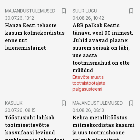
MAJANDUSTULEMUSED
SUUR LUGU
30.07.26, 13:12
04.08.26, 10:42
Hanza Eesti tehaste
ABB palkab Eestis
kasum kolmekordistus
tänavu veel 90 inimest.
enne uut
Juhid avavad plaane:
laienemislainet
suurem seisak on läbi,
uue aasta
tootmismahud on ette
müüdud
Ettevõte muutis
tootmistöötajate
palgasüsteemi
KASULIK
MAJANDUSTULEMUSED
30.07.26, 08:15
04.08.26, 08:13
Tööstusjuht lahkab
Kehra metallitööstus
tootmisettevõtte
mitmekordistas kasumi
kasvufaasi levinud
ja uus tootmishoone
probleeme ja lahendusi.
valmib plaanitust