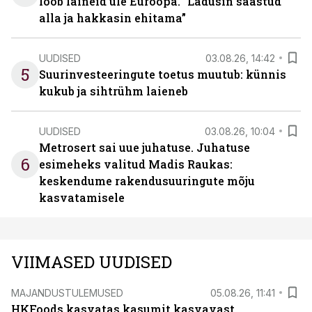
lööb laineid üle Euroopa. “Ladusin säästud
alla ja hakkasin ehitama”
UUDISED
03.08.26, 14:42
5
Suurinvesteeringute toetus muutub: künnis
kukub ja sihtrühm laieneb
UUDISED
03.08.26, 10:04
Metrosert sai uue juhatuse. Juhatuse
6
esimeheks valitud Madis Raukas:
keskendume rakendusuuringute mõju
kasvatamisele
VIIMASED UUDISED
MAJANDUSTULEMUSED
05.08.26, 11:41
HKFoods kasvatas kasumit kasvavast