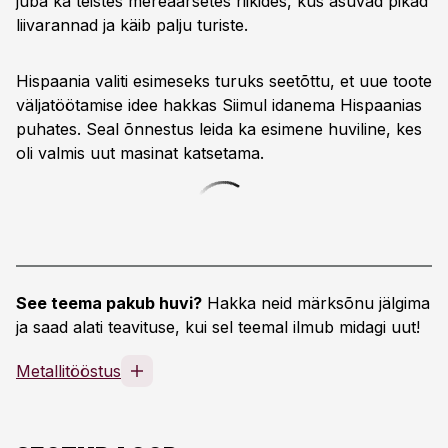
juba ka teistes mereäärsetes riikides, kus asuvad pikad
liivarannad ja käib palju turiste.
Hispaania valiti esimeseks turuks seetõttu, et uue toote
väljatöötamise idee hakkas Siimul idanema Hispaanias
puhates. Seal õnnestus leida ka esimene huviline, kes
oli valmis uut masinat katsetama.
See teema pakub huvi?
Hakka neid märksõnu jälgima
ja saad alati teavituse, kui sel teemal ilmub midagi uut!
Metallitööstus