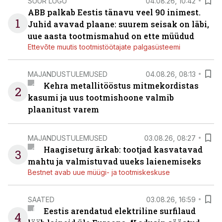
SUUR LUGU
04.08.26, 10:42
ABB palkab Eestis tänavu veel 90 inimest.
1
Juhid avavad plaane: suurem seisak on läbi,
uue aasta tootmismahud on ette müüdud
Ettevõte muutis tootmistöötajate palgasüsteemi
MAJANDUSTULEMUSED
04.08.26, 08:13
Kehra metallitööstus mitmekordistas
2
kasumi ja uus tootmishoone valmib
plaanitust varem
MAJANDUSTULEMUSED
03.08.26, 08:27
Haagiseturg ärkab: tootjad kasvatavad
3
mahtu ja valmistuvad uueks laienemiseks
Bestnet avab uue müügi- ja tootmiskeskuse
SAATED
03.08.26, 16:59
Eestis arendatud elektriline surfilaud
4