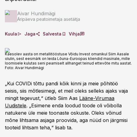
Aivar Hundimägi
Äripäeva peatoimetaja asetäitja
Kuula
Jaga
Salvesta
Vihja
Käesolev aasta on metallitööstuse Võidu Invest omanikul Siim Aasale
olulin, sest eesmärk on leida Lõuna-Euroopas kliendid masinale, mille
loomisele kulutas seni peamiselt allhanget teinud ettevõte mitu aastat.
Foto:
Aivar Hundimägi
„Kui COVIDi tõttu pandi kõik kinni ja meie põhitöö
seisis, siis mõtlesimegi, et meil oleks selleks ajaks vaja
mingit tegevust,“ ütleb Siim Aas
Lääne-Virumaa
Uudistele
. „Esimene enda loodud toode oli võibolla
natukene üle meie toonaste oskuste. Oleks võinud
mõne lihtsama asjaga proovida, aga nüüd on järgmisi
tooteid lihtsam teha,“ lisab ta.