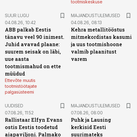
tootmiskeskuse
SUUR LUGU
MAJANDUSTULEMUSED
04.08.26, 10:42
04.08.26, 08:13
ABB palkab Eestis
Kehra metallitööstus
tänavu veel 90 inimest.
mitmekordistas kasumi
Juhid avavad plaane:
ja uus tootmishoone
suurem seisak on läbi,
valmib plaanitust
uue aasta
varem
tootmismahud on ette
müüdud
Ettevõte muutis
tootmistöötajate
palgasüsteemi
UUDISED
MAJANDUSTULEMUSED
07.08.26, 11:52
07.08.26, 08:00
Rallistaar Elfyn Evans
Puhk ja Lausing
ostis Eestis toodetud
kerkisid Eesti
aiapaviljoni. Palmako
suurimateks