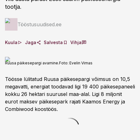
tootja.
Tööstusuudised.ee
Kuula
Jaga
Salvesta
Vihja
Ruusa päikesepargi avamine.
Foto:
Evelin Virnas
Töösse lülitatud Ruusa päikesepargi võimsus on 10,5
megavatti, energiat toodavad ligi 19 400 päikesepaneeli
kokku 26 hektari suurusel maa-alal. Ligi 8 miljonit
eurot maksev päikesepark rajati Kaamos Energy ja
Combiwood koostöös.