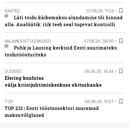
SAATED
07.08.26, 11:24
Läti toidu käibemaksu alandamine tõi hinnad
alla. Analüütik: riik teeb seal tugevat kontrolli
MAJANDUSTULEMUSED
07.08.26, 08:00
Puhk ja Lausing kerkisid Eesti suurimateks
toidutöösturiteks
UUDISED
06.08.26, 14:44
Elering kuulutas
välja kriisijuhtimiskeskuse ehitushanke
TOP
06.08.26, 13:07
TOP 231 | Eesti tööstussektori suuremad
maksuvõlglased