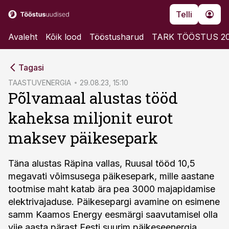
Telli
Avaleht
Kõik lood
Tööstusharud
TARK TÖÖSTUS 2
cebook
Tagasi
Twitter)
TAASTUVENERGIA
29.08.23, 15:10
Põlvamaal alustas tööd
kedIn
kaheksa miljonit eurot
ail
maksev päikesepark
k
Täna alustas Räpina vallas, Ruusal tööd 10,5
megavati võimsusega päikesepark, mille aastane
tootmise maht katab ära pea 3000 majapidamise
elektrivajaduse. Päikesepargi avamine on esimene
samm Kaamos Energy eesmärgi saavutamisel olla
viie aasta pärast Eesti suurim päikeseenergia