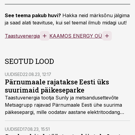
See teema pakub huvi?
Hakka neid märksõnu jälgima
ja saad alati teavituse, kui sel teemal ilmub midagi uut!
Taastuvenergia
KAAMOS ENERGY OÜ
SEOTUD LOOD
UUDISED
22.08.23, 12:17
Pärnumaale rajatakse Eesti üks
suurimaid päikeseparke
Taastuvenergia tootja Sunly ja metsandusettevõte
Metsagrupp rajavad Pärnumaale Eesti ühe suurima
päikesepargi, mille oodatav aastane elektritoodang
katab ligi 14 000 Eesti keskmise majapidamise aasta
tarbimise.
UUDISED
17.08.23, 15:51