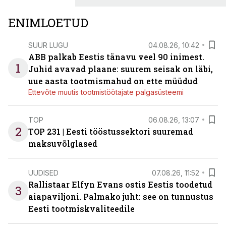
ENIMLOETUD
SUUR LUGU
04.08.26, 10:42
ABB palkab Eestis tänavu veel 90 inimest.
1
Juhid avavad plaane: suurem seisak on läbi,
uue aasta tootmismahud on ette müüdud
Ettevõte muutis tootmistöötajate palgasüsteemi
TOP
06.08.26, 13:07
2
TOP 231 | Eesti tööstussektori suuremad
maksuvõlglased
UUDISED
07.08.26, 11:52
Rallistaar Elfyn Evans ostis Eestis toodetud
3
aiapaviljoni. Palmako juht: see on tunnustus
Eesti tootmiskvaliteedile