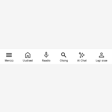
Menüü
Uudised
Raadio
Otsing
AI Chat
Logi sisse
Vana-Lõuna 39/1, 19094 Tallinn
(+372) 667 0111
toostusuudised@toostusuudised.ee
Telli
Reklaam