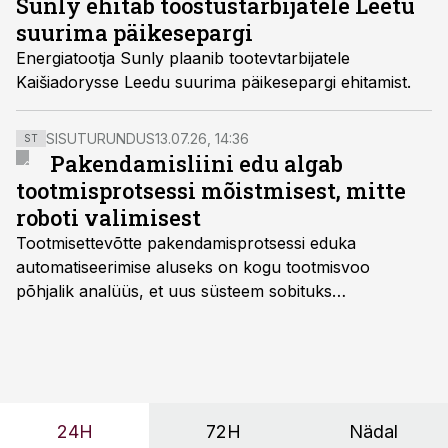
Sunly ehitab tööstustarbijatele Leetu
suurima päikesepargi
Energiatootja Sunly plaanib tootevtarbijatele
Kaišiadorysse Leedu suurima päikesepargi ehitamist.
SISUTURUNDUS
13.07.26, 14:36
ST
Pakendamisliini edu algab
tootmisprotsessi mõistmisest, mitte
roboti valimisest
Tootmisettevõtte pakendamisprotsessi eduka
automatiseerimise aluseks on kogu tootmisvoo
põhjalik analüüs, et uus süsteem sobituks
olemasolevasse keskkonda, aitaks vähendada
tööjõuvajadust ning oleks valmis ka ettevõtte
tulevasteks arenguteks. Lihtsalt roboti lisamine
enamasti oodatud tulemust ei too, nendib tootmise ja
tööstuse automatiseerimislahenduste arendaja Smitech
24H
72H
Nädal
OÜ tegevjuht Sander Mitendorf.