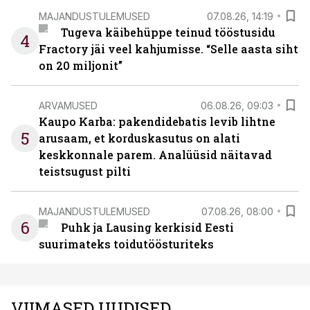
MAJANDUSTULEMUSED
07.08.26, 14:19
Tugeva käibehüppe teinud tööstusidu
4
Fractory jäi veel kahjumisse. “Selle aasta siht
on 20 miljonit”
ARVAMUSED
06.08.26, 09:03
Kaupo Karba: pakendidebatis levib lihtne
5
arusaam, et korduskasutus on alati
keskkonnale parem. Analüüsid näitavad
teistsugust pilti
MAJANDUSTULEMUSED
07.08.26, 08:00
6
Puhk ja Lausing kerkisid Eesti
suurimateks toidutöösturiteks
VIIMASED UUDISED