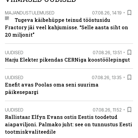
MAJANDUSTULEMUSED
07.08.26, 14:19
Tugeva käibehüppe teinud tööstusidu
Fractory jäi veel kahjumisse. “Selle aasta siht on
20 miljonit”
UUDISED
07.08.26, 13:51
Harju Elekter pikendas CERNiga koostöölepingut
UUDISED
07.08.26, 13:35
Enefit avas Poolas oma seni suurima
päikesepargi
UUDISED
07.08.26, 11:52
Rallistaar Elfyn Evans ostis Eestis toodetud
aiapaviljoni. Palmako juht: see on tunnustus Eesti
tootmiskvaliteedile