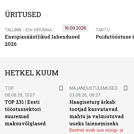
ÜRITUSED
16.09.2026
TALLINN - IDA-VIRUMAA
TARTU
Energiasäästlikud lahendused
Puidutööstuse 
2026
HETKEL KUUM
TOP
MAJANDUSTULEMUSED
06.08.26, 13:07
03.08.26, 08:27
TOP 231 | Eesti
Haagiseturg ärkab:
tööstussektori
tootjad kasvatavad
suuremad
mahtu ja valmistuvad
maksuvõlglased
uueks laienemiseks
Bestnet avab uue müügi- ja