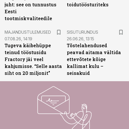
juht: see on tunnustus
toidutöösturiteks
Eesti
tootmiskvaliteedile
ST
MAJANDUSTULEMUSED
SISUTURUNDUS
07.08.26, 14:19
26.06.26, 13:15
Tugeva käibehüppe
Tõstelahendused
teinud tööstusidu
peavad aitama vältida
Fractory jäi veel
ettevõtete kõige
kahjumisse. “Selle aasta
kallimat kulu –
siht on 20 miljonit”
seisakuid