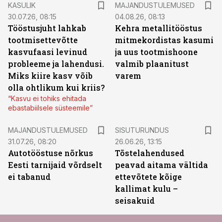
KASULIK
MAJANDUSTULEMUSED
30.07.26, 08:15
04.08.26, 08:13
Tööstusjuht lahkab
Kehra metallitööstus
tootmisettevõtte
mitmekordistas kasumi
kasvufaasi levinud
ja uus tootmishoone
probleeme ja lahendusi.
valmib plaanitust
Miks kiire kasv võib
varem
olla ohtlikum kui kriis?
“Kasvu ei tohiks ehitada
ebastabiilsele süsteemile”
ST
MAJANDUSTULEMUSED
SISUTURUNDUS
31.07.26, 08:20
26.06.26, 13:15
Autotööstuse nõrkus
Tõstelahendused
Eesti tarnijaid võrdselt
peavad aitama vältida
ei tabanud
ettevõtete kõige
kallimat kulu –
seisakuid