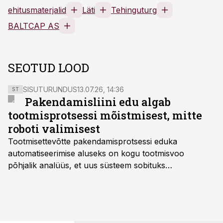
ehitusmaterjalid
Läti
Tehinguturg
BALTCAP AS
SEOTUD LOOD
SISUTURUNDUS
13.07.26, 14:36
ST
Pakendamisliini edu algab
tootmisprotsessi mõistmisest, mitte
roboti valimisest
Tootmisettevõtte pakendamisprotsessi eduka
automatiseerimise aluseks on kogu tootmisvoo
põhjalik analüüs, et uus süsteem sobituks
olemasolevasse keskkonda, aitaks vähendada
tööjõuvajadust ning oleks valmis ka ettevõtte
tulevasteks arenguteks. Lihtsalt roboti lisamine
enamasti oodatud tulemust ei too, nendib tootmise ja