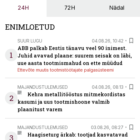
tööstuse automatiseerimislahenduste arendaja Smitech
24H
72H
Nädal
OÜ tegevjuht Sander Mitendorf.
ENIMLOETUD
SUUR LUGU
04.08.26, 10:42
ABB palkab Eestis tänavu veel 90 inimest.
1
Juhid avavad plaane: suurem seisak on läbi,
uue aasta tootmismahud on ette müüdud
Ettevõte muutis tootmistöötajate palgasüsteemi
MAJANDUSTULEMUSED
04.08.26, 08:13
Kehra metallitööstus mitmekordistas
2
kasumi ja uus tootmishoone valmib
plaanitust varem
MAJANDUSTULEMUSED
03.08.26, 08:27
Haagiseturg ärkab: tootjad kasvatavad
3