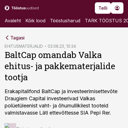
Telli
Avaleht
Kõik lood
Tööstusharud
TARK TÖÖSTUS 2
cebook
Tagasi
Twitter)
EHITUSMATERJALID
03.08.23, 10:34
BaltCap omandab Valka
kedIn
ehitus- ja pakkematerjalide
ail
tootja
k
Erakapitalifond BaltCap ja investeerimisettevõte
Draugiem Capital investeerivad Valkas
polüetüleenist vaht- ja õhumullikilest tooteid
valmistavasse Läti ettevõttesse SIA Pepi Rer.