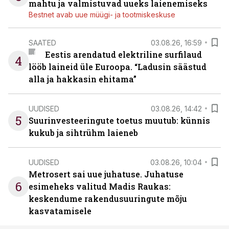
mahtu ja valmistuvad uueks laienemiseks
Bestnet avab uue müügi- ja tootmiskeskuse
SAATED
03.08.26, 16:59
Eestis arendatud elektriline surfilaud
4
lööb laineid üle Euroopa. “Ladusin säästud
alla ja hakkasin ehitama”
UUDISED
03.08.26, 14:42
5
Suurinvesteeringute toetus muutub: künnis
kukub ja sihtrühm laieneb
UUDISED
03.08.26, 10:04
Metrosert sai uue juhatuse. Juhatuse
6
esimeheks valitud Madis Raukas:
keskendume rakendusuuringute mõju
kasvatamisele