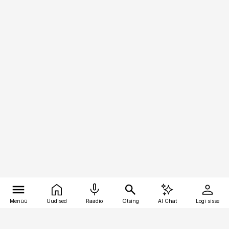
Menüü
Uudised
Raadio
Otsing
AI Chat
Logi sisse