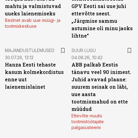
mahtu ja valmistuvad
GPV Eesti sai uue juhi
uueks laienemiseks
ettevõtte seest.
Bestnet avab uue müügi- ja
„Järgmise sammu
tootmiskeskuse
astumine oli minu jaoks
lihtne“
MAJANDUSTULEMUSED
SUUR LUGU
30.07.26, 13:12
04.08.26, 10:42
Hanza Eesti tehaste
ABB palkab Eestis
kasum kolmekordistus
tänavu veel 90 inimest.
enne uut
Juhid avavad plaane:
laienemislainet
suurem seisak on läbi,
uue aasta
tootmismahud on ette
müüdud
Ettevõte muutis
tootmistöötajate
palgasüsteemi