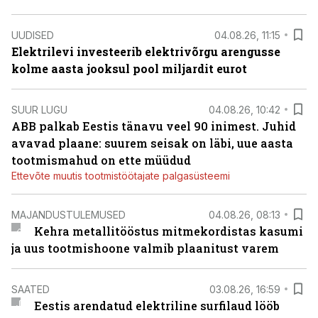
UUDISED
04.08.26, 11:15
Elektrilevi investeerib elektrivõrgu arengusse
kolme aasta jooksul pool miljardit eurot
SUUR LUGU
04.08.26, 10:42
ABB palkab Eestis tänavu veel 90 inimest. Juhid
avavad plaane: suurem seisak on läbi, uue aasta
tootmismahud on ette müüdud
Ettevõte muutis tootmistöötajate palgasüsteemi
MAJANDUSTULEMUSED
04.08.26, 08:13
Kehra metallitööstus mitmekordistas kasumi
ja uus tootmishoone valmib plaanitust varem
SAATED
03.08.26, 16:59
Eestis arendatud elektriline surfilaud lööb