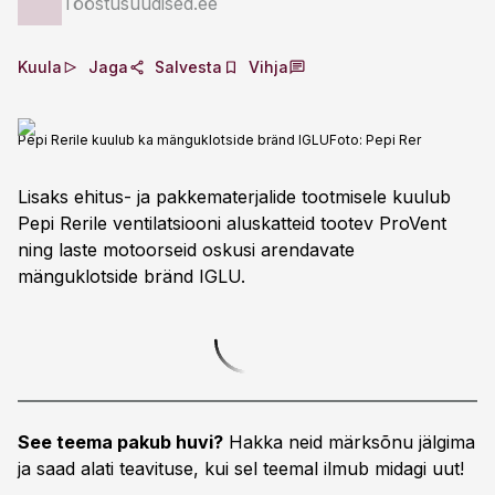
Tööstusuudised.ee
Kuula
Jaga
Salvesta
Vihja
Pepi Rerile kuulub ka mänguklotside bränd IGLU
Foto:
Pepi Rer
Lisaks ehitus- ja pakkematerjalide tootmisele kuulub
Pepi Rerile ventilatsiooni aluskatteid tootev ProVent
ning laste motoorseid oskusi arendavate
mänguklotside bränd IGLU.
See teema pakub huvi?
Hakka neid märksõnu jälgima
ja saad alati teavituse, kui sel teemal ilmub midagi uut!