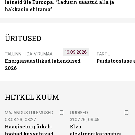
laineid üle Euroopa. “Ladusin säästud alla ja
hakkasin ehitama”
ÜRITUSED
16.09.2026
TALLINN - IDA-VIRUMAA
TARTU
Energiasäästlikud lahendused
Puidutööstuse 
2026
HETKEL KUUM
MAJANDUSTULEMUSED
UUDISED
03.08.26, 08:27
31.07.26, 09:45
Haagiseturg ärkab:
Elva
tootjad kasvatavad
elektroonikatööstus