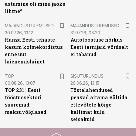
astumine oli minu jaoks
lihtne“
MAJANDUSTULEMUSED
MAJANDUSTULEMUSED
30.07.26, 13:12
31.07.26, 08:20
Hanza Eesti tehaste
Autotööstuse nõrkus
kasum kolmekordistus
Eesti tarnijaid võrdselt
enne uut
ei tabanud
laienemislainet
ST
TOP
SISUTURUNDUS
06.08.26, 13:07
26.06.26, 13:15
TOP 231 | Eesti
Tõstelahendused
tööstussektori
peavad aitama vältida
suuremad
ettevõtete kõige
maksuvõlglased
kallimat kulu –
seisakuid