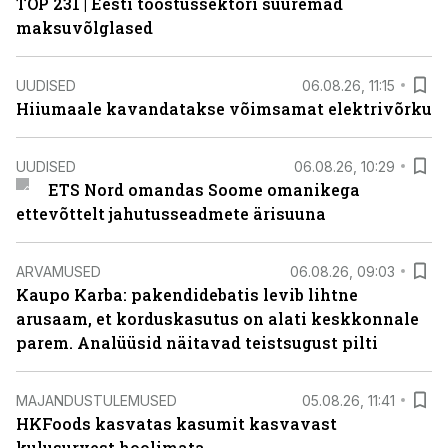
TOP 231 | Eesti tööstussektori suuremad
maksuvõlglased
UUDISED
06.08.26, 11:15
Hiiumaale kavandatakse võimsamat elektrivõrku
UUDISED
06.08.26, 10:29
ETS Nord omandas Soome omanikega
ettevõttelt jahutusseadmete ärisuuna
ARVAMUSED
06.08.26, 09:03
Kaupo Karba: pakendidebatis levib lihtne
arusaam, et korduskasutus on alati keskkonnale
parem. Analüüsid näitavad teistsugust pilti
MAJANDUSTULEMUSED
05.08.26, 11:41
HKFoods kasvatas kasumit kasvavast
kulusurvest hoolimata