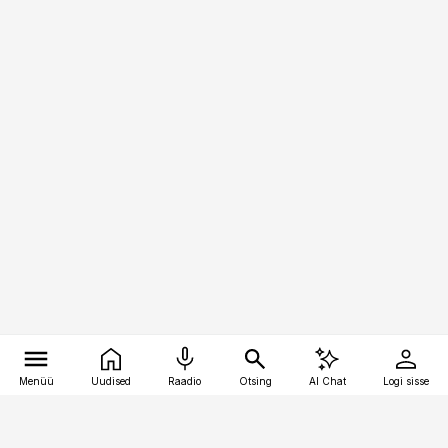
Menüü
Uudised
Raadio
Otsing
AI Chat
Logi sisse