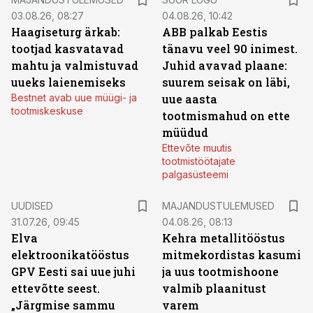
03.08.26, 08:27
04.08.26, 10:42
Haagiseturg ärkab:
ABB palkab Eestis
tootjad kasvatavad
tänavu veel 90 inimest.
mahtu ja valmistuvad
Juhid avavad plaane:
uueks laienemiseks
suurem seisak on läbi,
Bestnet avab uue müügi- ja
uue aasta
tootmiskeskuse
tootmismahud on ette
müüdud
Ettevõte muutis
tootmistöötajate
palgasüsteemi
UUDISED
MAJANDUSTULEMUSED
31.07.26, 09:45
04.08.26, 08:13
Elva
Kehra metallitööstus
elektroonikatööstus
mitmekordistas kasumi
GPV Eesti sai uue juhi
ja uus tootmishoone
ettevõtte seest.
valmib plaanitust
„Järgmise sammu
varem