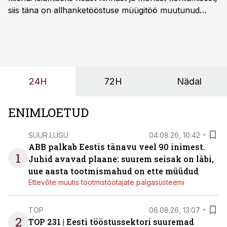
siis täna on allhanketööstuse müügitöö muutunud
märksa pikemaks ja süsteemsemaks. Konkurents on
kasvanud, kliendid kaaluvad otsuseid põhjalikumalt
ning partnerit ei valita enam ainult tootmisvõimekuse
või hinnakirja järgi.
24H
72H
Nädal
ENIMLOETUD
SUUR LUGU
04.08.26, 10:42
ABB palkab Eestis tänavu veel 90 inimest.
1
Juhid avavad plaane: suurem seisak on läbi,
uue aasta tootmismahud on ette müüdud
Ettevõte muutis tootmistöötajate palgasüsteemi
TOP
06.08.26, 13:07
2
TOP 231 | Eesti tööstussektori suuremad