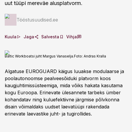
uut tüüpi mereväe alusplatvorm.
Tööstusuudised.ee
Kuula
Jaga
Salvesta
Vihja
Baltic Workboatsi juht Margus Vanaselja.
Foto:
Andras Kralla
Algatuse EUROGUARD käigus luuakse modulaarse ja
poolautonoomse pealveesõiduki platvorm koos
kaugjuhtimissüsteemiga, mida võiks hakata kasutama
kogu Euroopa. Erinevate ülesannete tarbeks ümber
kohandatav ning kuluefektiivne järgmise põlvkonna
disain võimaldaks uudset laevatüüpi rakendada
erinevate laevastike juht- ja tugirollides.