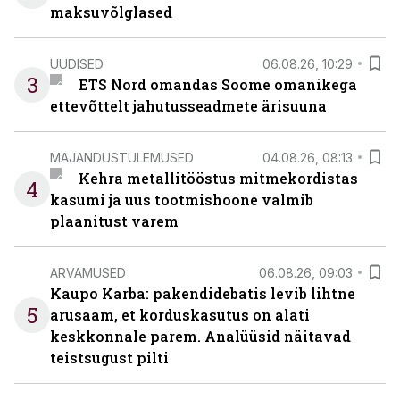
maksuvõlglased
UUDISED
06.08.26, 10:29
3
ETS Nord omandas Soome omanikega
ettevõttelt jahutusseadmete ärisuuna
MAJANDUSTULEMUSED
04.08.26, 08:13
Kehra metallitööstus mitmekordistas
4
kasumi ja uus tootmishoone valmib
plaanitust varem
ARVAMUSED
06.08.26, 09:03
Kaupo Karba: pakendidebatis levib lihtne
5
arusaam, et korduskasutus on alati
keskkonnale parem. Analüüsid näitavad
teistsugust pilti