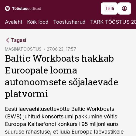
Telli
Avaleht
Kõik lood
Tööstusharud
TARK TÖÖSTUS 2
cebook
Tagasi
Twitter)
MASINATÖÖSTUS
27.06.23, 17:57
Baltic Workboats hakkab
kedIn
Euroopale looma
ail
autonoomsete sõjalaevade
k
platvormi
Eesti laevaehitusettevõtte Baltic Workboats
(BWB) juhitud konsortsiumi pakkumine võitis
Euroopa Kaitsefondi konkursil 95 miljoni euro
suuruse rahastuse, et luua Euroopa laevastikele