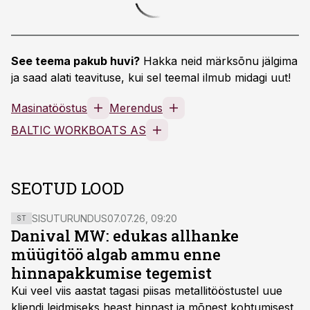
See teema pakub huvi?
Hakka neid märksõnu jälgima
ja saad alati teavituse, kui sel teemal ilmub midagi uut!
Masinatööstus
Merendus
BALTIC WORKBOATS AS
SEOTUD LOOD
SISUTURUNDUS
07.07.26, 09:20
ST
Danival MW: edukas allhanke
müügitöö algab ammu enne
hinnapakkumise tegemist
Kui veel viis aastat tagasi piisas metallitööstustel uue
kliendi leidmiseks heast hinnast ja mõnest kohtumisest,