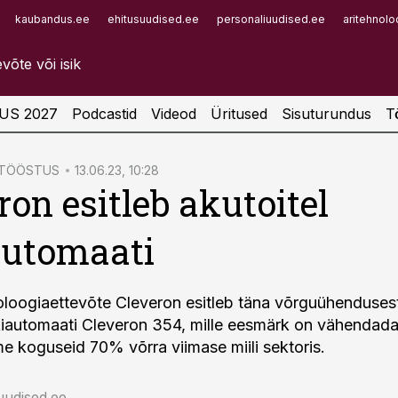
kaubandus.ee
ehitusuudised.ee
personaliuudised.ee
aritehnolo
Infopank
Radar
US 2027
Podcastid
Videod
Üritused
Sisuturundus
T
ATÖÖSTUS
13.06.23, 10:28
ron esitleb akutoitel
automaati
noloogiaettevõte Cleveron esitleb täna võrguühenduses
kiautomaati Cleveron 354, mille eesmärk on vähendad
me koguseid 70% võrra viimase miili sektoris.
uudised.ee