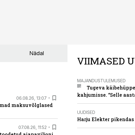
Nädal
VIIMASED U
MAJANDUSTULEMUSED
Tugeva käibehüppe 
kahjumisse. “Selle aast
06.08.26, 13:07
uremad maksuvõlglased
UUDISED
Harju Elekter pikenda
07.08.26, 11:52
 toodetud aiapaviljoni.