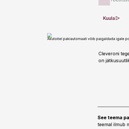
Kuula
Akutoitel pakiautomaati võib paigaldada igale p
Cleveroni teg
on jätkusuutli
See teema pa
teemal ilmub m