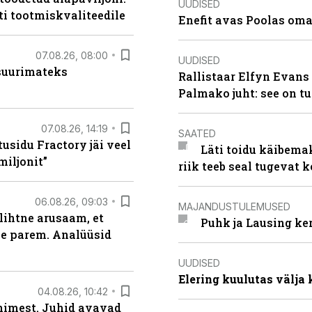
UUDISED
ti tootmiskvaliteedile
Enefit avas Poolas oma
07.08.26, 08:00
UUDISED
 suurimateks
Rallistaar Elfyn Evans 
Palmako juht: see on t
07.08.26, 14:19
SAATED
usidu Fractory jäi veel
Läti toidu käibema
miljonit”
riik teeb seal tugevat k
06.08.26, 09:03
MAJANDUSTULEMUSED
lihtne arusaam, et
Puhk ja Lausing ke
le parem. Analüüsid
UUDISED
Elering kuulutas välja
04.08.26, 10:42
inimest. Juhid avavad