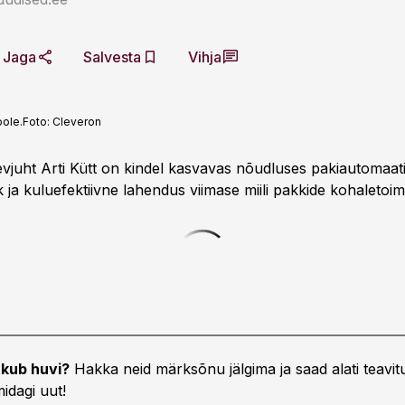
Jaga
Salvesta
Vihja
oole.
Foto:
Cleveron
evjuht Arti Kütt on kindel kasvavas nõudluses pakiautomaati
k ja kuluefektiivne lahendus viimase miili pakkide kohaletoim
kub huvi?
Hakka neid märksõnu jälgima ja saad alati teavitu
idagi uut!