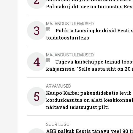
Palmako juht: see on tunnustus Ees
MAJANDUSTULEMUSED
3
Puhk ja Lausing kerkisid Eesti
toidutöösturiteks
MAJANDUSTULEMUSED
4
Tugeva käibehüppe teinud tööst
kahjumisse. “Selle aasta siht on 20 
ARVAMUSED
5
Kaupo Karba: pakendidebatis levib 
korduskasutus on alati keskkonna
näitavad teistsugust pilti
SUUR LUGU
ABB palkab Eestis tänavu veel 90 