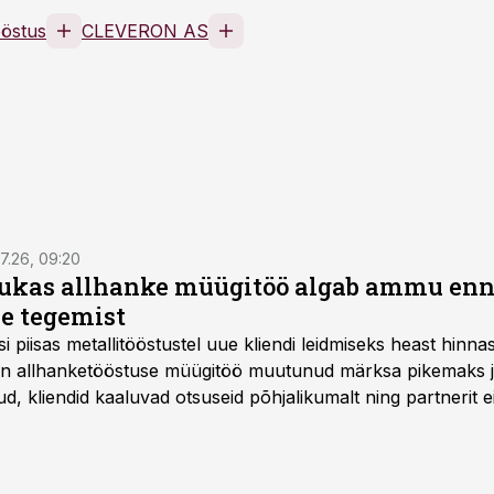
ööstus
CLEVERON AS
7.26, 09:20
ukas allhanke müügitöö algab ammu en
e tegemist
asi piisas metallitööstustel uue kliendi leidmiseks heast hinna
a on allhanketööstuse müügitöö muutunud märksa pikemaks
 kliendid kaaluvad otsuseid põhjalikumalt ning partnerit ei
nnakirja järgi.