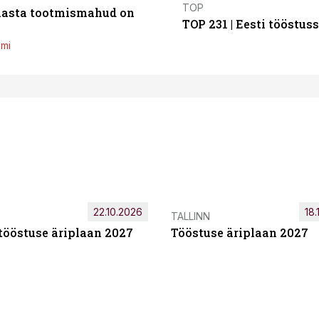
TOP
 aasta tootmismahud on
TOP 231 | Eesti tööstu
emi
22.10.2026
18.
TALLINN
tööstuse äriplaan 2027
Tööstuse äriplaan 2027