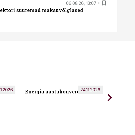
06.08.26, 13:07
ssektori suuremad maksuvõlglased
11.2026
24.11.2026
Energia aastakonverents 2026
Tark töö