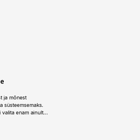
ne
st ja mõnest
 ja süsteemsemaks.
 valita enam ainult