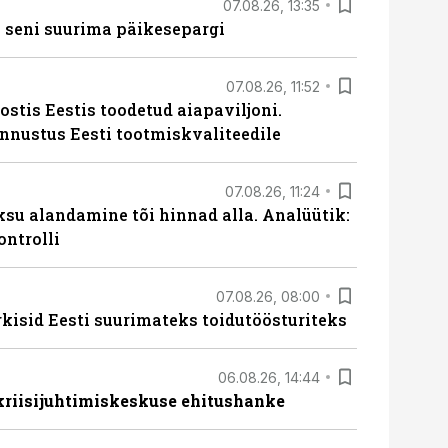
07.08.26, 13:35
 seni suurima päikesepargi
07.08.26, 11:52
ostis Eestis toodetud aiapaviljoni.
unnustus Eesti tootmiskvaliteedile
07.08.26, 11:24
ksu alandamine tõi hinnad alla. Analüütik:
ontrolli
07.08.26, 08:00
rkisid Eesti suurimateks toidutöösturiteks
06.08.26, 14:44
 kriisijuhtimiskeskuse ehitushanke