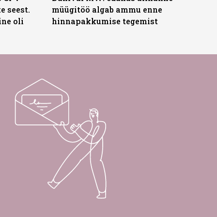
te seest.
müügitöö algab ammu enne
ne oli
hinnapakkumise tegemist