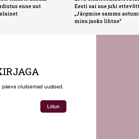
distus enne uut
Eesti sai uue juhi ettevõt
slainet
„Järgmise sammu astumi
minu jaoks lihtne“
KIRJAGA
ti päeva olulisemad uudised.
Liitun