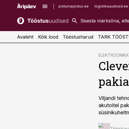
pollumajandus.ee
logistikauudised.ee
kaubandus.ee
imelineajalugu.ee
kinnisvarauudised.ee
imelineteadus.ee
Avaleht
Kõik lood
Tööstusharud
TARK TÖÖST
cebook
ELEKTROONIK
Cleve
Twitter)
kedIn
paki
ail
k
Viljandi teh
akutoitel pa
süsinikuheit
Tööstus