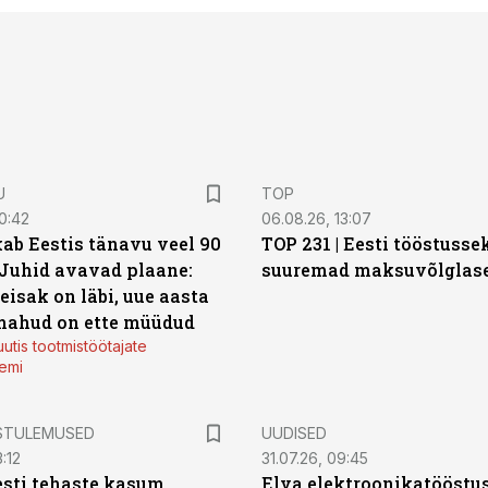
U
TOP
0:42
06.08.26, 13:07
ab Eestis tänavu veel 90
TOP 231 | Eesti tööstusse
 Juhid avavad plaane:
suuremad maksuvõlglas
eisak on läbi, uue aasta
mahud on ette müüdud
utis tootmistöötajate
emi
STULEMUSED
UUDISED
:12
31.07.26, 09:45
sti tehaste kasum
Elva elektroonikatööstu