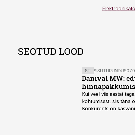
Elektroonikat
SEOTUD LOOD
ST
SISUTURUNDUS
07.0
Danival MW: ed
hinnapakkumis
Kui veel viis aastat tag
kohtumisest, siis tän
Konkurents on kasvanud,
tootmisvõimekuse või hi