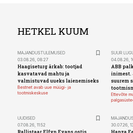
HETKEL KUUM
MAJANDUSTULEMUSED
SUUR LUG
03.08.26, 08:27
04.08.26, 1
Haagiseturg ärkab: tootjad
ABB palk
kasvatavad mahtu ja
inimest.
valmistuvad uueks laienemiseks
suurem s
Bestnet avab uue müügi- ja
tootmis
tootmiskeskuse
Ettevõte mu
palgasüste
UUDISED
MAJANDU
07.08.26, 11:52
30.07.26, 13
Rallistaar Elfyn Evans ostis
Hanza Ee