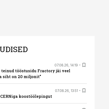
UDISED
07.08.26, 14:19
teinud tööstusidu Fractory jäi veel
a siht on 20 miljonit”
07.08.26, 13:51
s CERNiga koostöölepingut