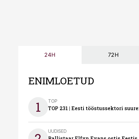
24H
72H
ENIMLOETUD
TOP
1
TOP 231 | Eesti tööstussektori su
UUDISED
2
Rallistaar Elfyn Evans ostis Eestis