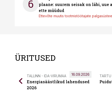
6
plaane: suurem seisak on läbi, uue
ette müüdud
Ettevõte muutis tootmistöötajate palgasüste
ÜRITUSED
16.09.2026
TALLINN - IDA-VIRUMAA
TARTU
Energiasäästlikud lahendused
Puidu
2026