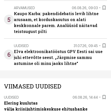
ARVAMUSED
06.08.26, 09:03
Kaupo Karba: pakendidebatis levib lihtne
5
arusaam, et korduskasutus on alati
keskkonnale parem. Analüüsid näitavad
teistsugust pilti
UUDISED
31.07.26, 09:45
Elva elektroonikatööstus GPV Eesti sai uue
6
juhi ettevõtte seest. „Järgmise sammu
astumine oli minu jaoks lihtne“
VIIMASED UUDISED
UUDISED
06.08.26, 14:44
Elering kuulutas
välja kriisijuhtimiskeskuse ehitushanke