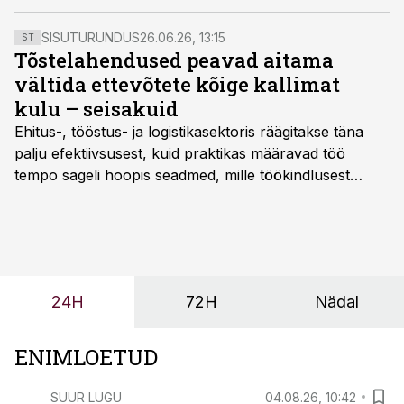
meelde, et piirangute asemel väärivad metsaomanikud
usaldust ja tunnustamist, mitte üha laiemalt
SISUTURUNDUS
26.06.26, 13:15
ST
kehtestatavaid keelde ja piiranguid.
Tõstelahendused peavad aitama
vältida ettevõtete kõige kallimat
kulu – seisakuid
Ehitus-, tööstus- ja logistikasektoris räägitakse täna
palju efektiivsusest, kuid praktikas määravad töö
tempo sageli hoopis seadmed, mille töökindlusest
sõltub kogu objekti või tootmise sujuvus. Kui tõstuk
seisab, töö katkeb või masin ei vasta töötingimustele,
ei tähenda see ettevõtte jaoks ainult tehnilist
probleemi, vaid otsest rahalist kulu, venivaid tähtaegu
ja suuremaid riske tööohutusele.
24H
72H
Nädal
ENIMLOETUD
SUUR LUGU
04.08.26, 10:42