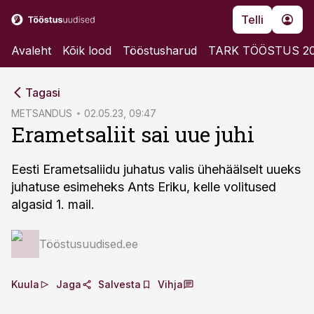
Telli
Avaleht
Kõik lood
Tööstusharud
TARK TÖÖSTUS 2
cebook
Tagasi
Twitter)
METSANDUS
02.05.23, 09:47
Erametsaliit sai uue juhi
kedIn
ail
Eesti Erametsaliidu juhatus valis ühehäälselt uueks
juhatuse esimeheks Ants Eriku, kelle volitused
k
algasid 1. mail.
Tööstusuudised.ee
Kuula
Jaga
Salvesta
Vihja