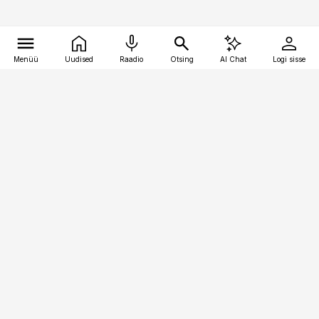
Menüü
Uudised
Raadio
Otsing
AI Chat
Logi sisse
Vana-Lõuna 39/1, 19094 Tallinn
(+372) 667 0111
toostusuudised@toostusuudised.ee
Telli
Reklaam
Firmast
Sisu kasutamisõigused
Ajakirjaniku
eetikakoodeks
Üldtingimused
Privaatsustingimused
Küpsiste poliitika
KKK