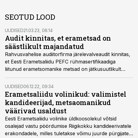
SEOTUD LOOD
UUDISED
21.03.23, 08:14
Audit kinnitas, et erametsad on
säästlikult majandatud
Rahvusvahelise audiitorfirma järelevalveaudit kinnitas,
et Eesti Erametsaliidu PEFC rühmasertifikaadiga
liitunud erametsomanike metsad on jätkusuutlikult
majandatud.
UUDISED
06.12.22, 09:34
Erametsaliidu volinikud: valimistel
kandideerijad, metsaomanikud
väärivad usaldust
Eesti Erametsaliidu volinike üldkoosolekul võtsid
osalejad vastu pöördumise Riigikokku kandideerivatele
erakondadele, milles tuletakse võimu juurde pürgijatele