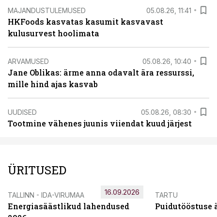
MAJANDUSTULEMUSED
05.08.26, 11:41
HKFoods kasvatas kasumit kasvavast
kulusurvest hoolimata
ARVAMUSED
05.08.26, 10:40
Jane Oblikas: ärme anna odavalt ära ressurssi,
mille hind ajas kasvab
UUDISED
05.08.26, 08:30
Tootmine vähenes juunis viiendat kuud järjest
ÜRITUSED
16.09.2026
TALLINN - IDA-VIRUMAA
TARTU
Energiasäästlikud lahendused
Puidutööstuse 