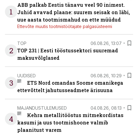
ABB palkab Eestis tänavu veel 90 inimest.
1
Juhid avavad plaane: suurem seisak on läbi,
uue aasta tootmismahud on ette müüdud
Ettevõte muutis tootmistöötajate palgasüsteemi
TOP
06.08.26, 13:07
2
TOP 231 | Eesti tööstussektori suuremad
maksuvõlglased
UUDISED
06.08.26, 10:29
3
ETS Nord omandas Soome omanikega
ettevõttelt jahutusseadmete ärisuuna
MAJANDUSTULEMUSED
04.08.26, 08:13
Kehra metallitööstus mitmekordistas
4
kasumi ja uus tootmishoone valmib
plaanitust varem