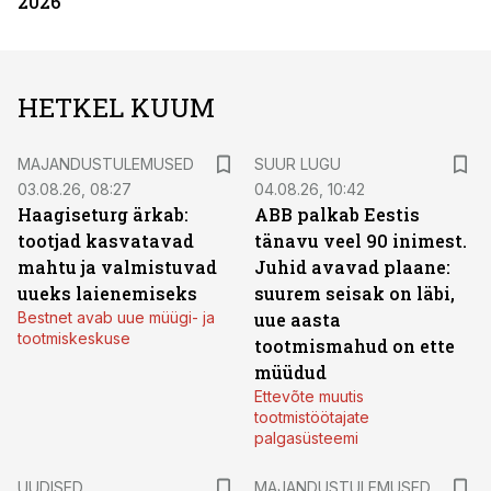
2026
HETKEL KUUM
MAJANDUSTULEMUSED
SUUR LUGU
03.08.26, 08:27
04.08.26, 10:42
Haagiseturg ärkab:
ABB palkab Eestis
tootjad kasvatavad
tänavu veel 90 inimest.
mahtu ja valmistuvad
Juhid avavad plaane:
uueks laienemiseks
suurem seisak on läbi,
Bestnet avab uue müügi- ja
uue aasta
tootmiskeskuse
tootmismahud on ette
müüdud
Ettevõte muutis
tootmistöötajate
palgasüsteemi
UUDISED
MAJANDUSTULEMUSED