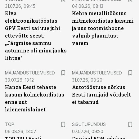
31.07.26, 09:45
04.08.26, 08:13
Elva
Kehra metallitööstus
elektroonikatööstus
mitmekordistas kasumi
GPV Eesti sai uue juhi
ja uus tootmishoone
ettevõtte seest.
valmib plaanitust
„Järgmise sammu
varem
astumine oli minu jaoks
lihtne“
MAJANDUSTULEMUSED
MAJANDUSTULEMUSED
30.07.26, 13:12
31.07.26, 08:20
Hanza Eesti tehaste
Autotööstuse nõrkus
kasum kolmekordistus
Eesti tarnijaid võrdselt
enne uut
ei tabanud
laienemislainet
ST
TOP
SISUTURUNDUS
06.08.26, 13:07
07.07.26, 09:20
TOP 231 | Eesti
Danival MW: edukas