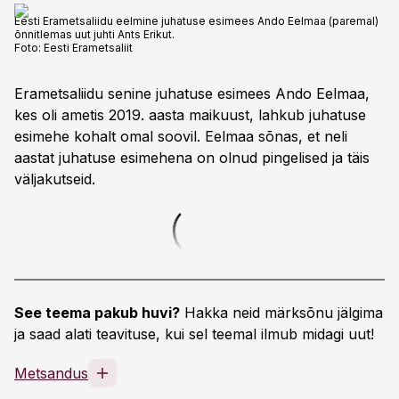
Eesti Erametsaliidu eelmine juhatuse esimees Ando Eelmaa (paremal)
õnnitlemas uut juhti Ants Erikut.
Foto:
Eesti Erametsaliit
Erametsaliidu senine juhatuse esimees Ando Eelmaa,
kes oli ametis 2019. aasta maikuust, lahkub juhatuse
esimehe kohalt omal soovil. Eelmaa sõnas, et neli
aastat juhatuse esimehena on olnud pingelised ja täis
väljakutseid.
See teema pakub huvi?
Hakka neid märksõnu jälgima
ja saad alati teavituse, kui sel teemal ilmub midagi uut!
Metsandus