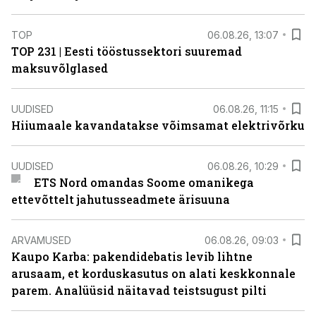
TOP
06.08.26, 13:07
TOP 231 | Eesti tööstussektori suuremad
maksuvõlglased
UUDISED
06.08.26, 11:15
Hiiumaale kavandatakse võimsamat elektrivõrku
UUDISED
06.08.26, 10:29
ETS Nord omandas Soome omanikega
ettevõttelt jahutusseadmete ärisuuna
ARVAMUSED
06.08.26, 09:03
Kaupo Karba: pakendidebatis levib lihtne
arusaam, et korduskasutus on alati keskkonnale
parem. Analüüsid näitavad teistsugust pilti