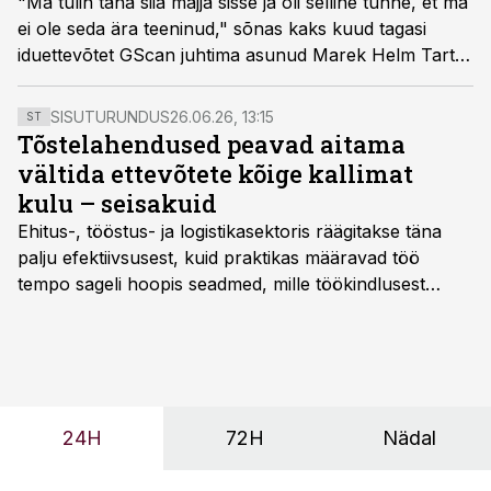
"Ma tulin täna siia majja sisse ja oli selline tunne, et ma
ei ole seda ära teeninud," sõnas kaks kuud tagasi
iduettevõtet GScan juhtima asunud Marek Helm Tartu
tehase avamisel. Enne seda juhtis Helm mööblitööstust
Standard, kust lahkus pärast nappi poolt aastat.
SISUTURUNDUS
26.06.26, 13:15
ST
Tõstelahendused peavad aitama
vältida ettevõtete kõige kallimat
kulu – seisakuid
Ehitus-, tööstus- ja logistikasektoris räägitakse täna
palju efektiivsusest, kuid praktikas määravad töö
tempo sageli hoopis seadmed, mille töökindlusest
sõltub kogu objekti või tootmise sujuvus. Kui tõstuk
seisab, töö katkeb või masin ei vasta töötingimustele,
ei tähenda see ettevõtte jaoks ainult tehnilist
probleemi, vaid otsest rahalist kulu, venivaid tähtaegu
ja suuremaid riske tööohutusele.
24H
72H
Nädal