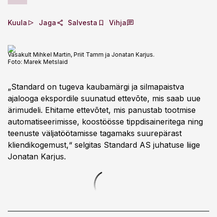
Kuula
Jaga
Salvesta
Vihja
Vasakult Mihkel Martin, Priit Tamm ja Jonatan Karjus.
Foto:
Marek Metslaid
„Standard on tugeva kaubamärgi ja silmapaistva
ajalooga ekspordile suunatud ettevõte, mis saab uue
ärimudeli. Ehitame ettevõtet, mis panustab tootmise
automatiseerimisse, koostöösse tippdisaineritega ning
teenuste väljatöötamisse tagamaks suurepärast
kliendikogemust,“ selgitas Standard AS juhatuse liige
Jonatan Karjus.