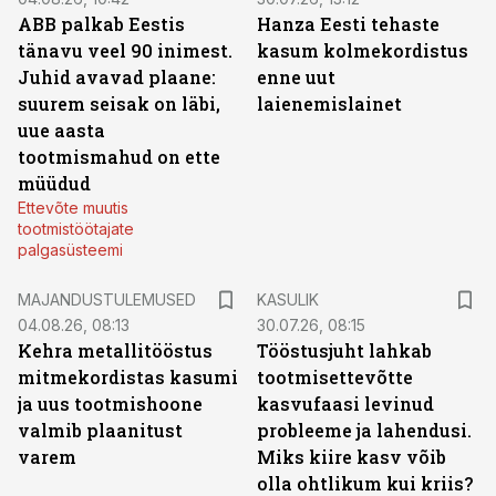
ABB palkab Eestis
Hanza Eesti tehaste
tänavu veel 90 inimest.
kasum kolmekordistus
Juhid avavad plaane:
enne uut
suurem seisak on läbi,
laienemislainet
uue aasta
tootmismahud on ette
müüdud
Ettevõte muutis
tootmistöötajate
palgasüsteemi
MAJANDUSTULEMUSED
KASULIK
04.08.26, 08:13
30.07.26, 08:15
Kehra metallitööstus
Tööstusjuht lahkab
mitmekordistas kasumi
tootmisettevõtte
ja uus tootmishoone
kasvufaasi levinud
valmib plaanitust
probleeme ja lahendusi.
varem
Miks kiire kasv võib
olla ohtlikum kui kriis?