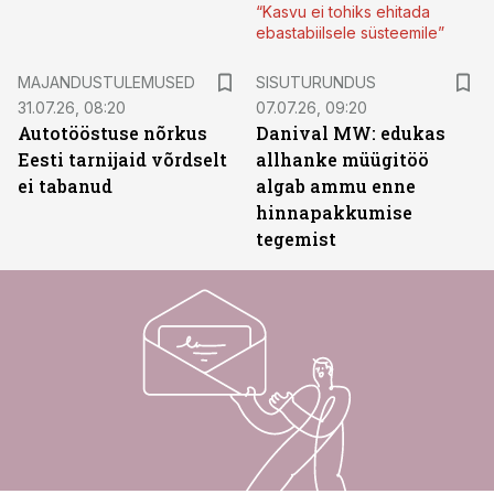
“Kasvu ei tohiks ehitada
ebastabiilsele süsteemile”
ST
MAJANDUSTULEMUSED
SISUTURUNDUS
31.07.26, 08:20
07.07.26, 09:20
Autotööstuse nõrkus
Danival MW: edukas
Eesti tarnijaid võrdselt
allhanke müügitöö
ei tabanud
algab ammu enne
hinnapakkumise
tegemist