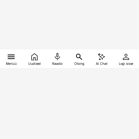
Menüü
Uudised
Raadio
Otsing
AI Chat
Logi sisse
Vana-Lõuna 39/1, 19094 Tallinn
(+372) 667 0111
toostusuudised@toostusuudised.ee
Telli
Reklaam
Firmast