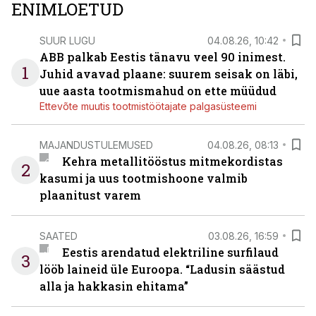
ENIMLOETUD
SUUR LUGU
04.08.26, 10:42
ABB palkab Eestis tänavu veel 90 inimest.
1
Juhid avavad plaane: suurem seisak on läbi,
uue aasta tootmismahud on ette müüdud
Ettevõte muutis tootmistöötajate palgasüsteemi
MAJANDUSTULEMUSED
04.08.26, 08:13
Kehra metallitööstus mitmekordistas
2
kasumi ja uus tootmishoone valmib
plaanitust varem
SAATED
03.08.26, 16:59
Eestis arendatud elektriline surfilaud
3
lööb laineid üle Euroopa. “Ladusin säästud
alla ja hakkasin ehitama”