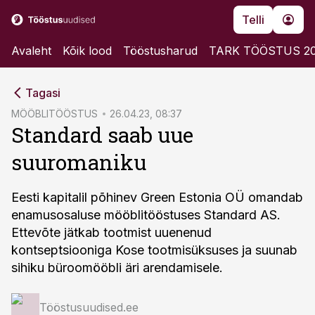
Telli
Avaleht
Kõik lood
Tööstusharud
TARK TÖÖSTUS 2
cebook
Tagasi
Twitter)
MÖÖBLITÖÖSTUS
26.04.23, 08:37
Standard saab uue
kedIn
suuromaniku
ail
k
Eesti kapitalil põhinev Green Estonia OÜ omandab
enamusosaluse mööblitööstuses Standard AS.
Ettevõte jätkab tootmist uuenenud
kontseptsiooniga Kose tootmisüksuses ja suunab
sihiku büroomööbli äri arendamisele.
Tööstusuudised.ee