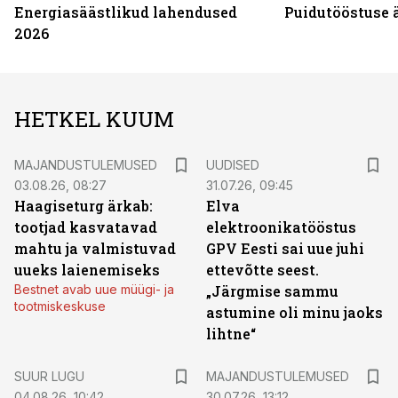
Energiasäästlikud lahendused
Puidutööstuse 
2026
HETKEL KUUM
MAJANDUSTULEMUSED
UUDISED
03.08.26, 08:27
31.07.26, 09:45
Haagiseturg ärkab:
Elva
tootjad kasvatavad
elektroonikatööstus
mahtu ja valmistuvad
GPV Eesti sai uue juhi
uueks laienemiseks
ettevõtte seest.
Bestnet avab uue müügi- ja
„Järgmise sammu
tootmiskeskuse
astumine oli minu jaoks
lihtne“
SUUR LUGU
MAJANDUSTULEMUSED
04.08.26, 10:42
30.07.26, 13:12