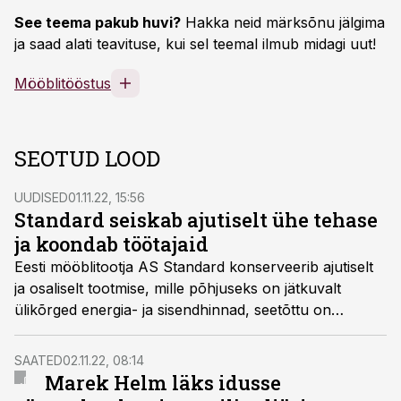
See teema pakub huvi?
Hakka neid märksõnu jälgima
ja saad alati teavituse, kui sel teemal ilmub midagi uut!
Mööblitööstus
SEOTUD LOOD
UUDISED
01.11.22, 15:56
Standard seiskab ajutiselt ühe tehase
ja koondab töötajaid
Eesti mööblitootja AS Standard konserveerib ajutiselt
ja osaliselt tootmise, mille põhjuseks on jätkuvalt
ülikõrged energia- ja sisendhinnad, seetõttu on
vähenenud välisturgude nõudlus jätkusuutlikuks
tootmiseks sobivate hindadega.
SAATED
02.11.22, 08:14
Marek Helm läks idusse