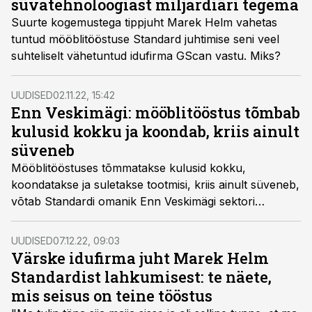
süvatehnoloogiast miljardiäri tegema
Suurte kogemustega tippjuht Marek Helm vahetas
tuntud mööblitööstuse Standard juhtimise seni veel
suhteliselt vähetuntud idufirma GScan vastu. Miks?
UUDISED
02.11.22, 15:42
Enn Veskimägi: mööblitööstus tõmbab
kulusid kokku ja koondab, kriis ainult
süveneb
Mööblitööstuses tõmmatakse kulusid kokku,
koondatakse ja suletakse tootmisi, kriis ainult süveneb,
võtab Standardi omanik Enn Veskimägi sektori
olukorra kokku.
UUDISED
07.12.22, 09:03
Värske idufirma juht Marek Helm
Standardist lahkumisest: te näete,
mis seisus on teine tööstus