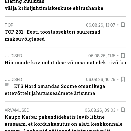
Elering kuulutas
välja kriisijuhtimiskeskuse ehitushanke
TOP
06.08.26, 13:07
TOP 231 | Eesti tööstussektori suuremad
maksuvõlglased
UUDISED
06.08.26, 11:15
Hiiumaale kavandatakse võimsamat elektrivõrku
UUDISED
06.08.26, 10:29
ETS Nord omandas Soome omanikega
ettevõttelt jahutusseadmete ärisuuna
ARVAMUSED
06.08.26, 09:03
Kaupo Karba: pakendidebatis levib lihtne
arusaam, et korduskasutus on alati keskkonnale
parem. Analüüsid näitavad teistsugust pilti