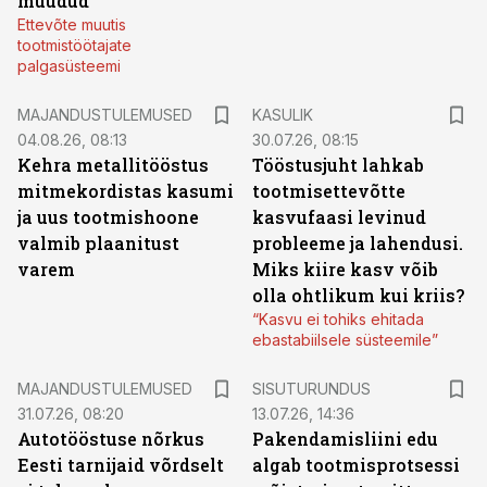
müüdud
Ettevõte muutis
tootmistöötajate
palgasüsteemi
MAJANDUSTULEMUSED
KASULIK
04.08.26, 08:13
30.07.26, 08:15
Kehra metallitööstus
Tööstusjuht lahkab
mitmekordistas kasumi
tootmisettevõtte
ja uus tootmishoone
kasvufaasi levinud
valmib plaanitust
probleeme ja lahendusi.
varem
Miks kiire kasv võib
olla ohtlikum kui kriis?
“Kasvu ei tohiks ehitada
ebastabiilsele süsteemile”
ST
MAJANDUSTULEMUSED
SISUTURUNDUS
31.07.26, 08:20
13.07.26, 14:36
Autotööstuse nõrkus
Pakendamisliini edu
Eesti tarnijaid võrdselt
algab tootmisprotsessi