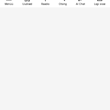
Menüü
Uudised
Raadio
Otsing
AI Chat
Logi sisse
Vana-Lõuna 39/1, 19094 Tallinn
(+372) 667 0111
toostusuudised@toostusuudised.ee
Telli
Reklaam
Firmast
Sisu kasutamisõigused
Ajakirjaniku
eetikakoodeks
Üldtingimused
Privaatsustingimused
Küpsiste poliitika
KKK
Eesti Meediaettevõtete
Eelistuste haldamine
Liit