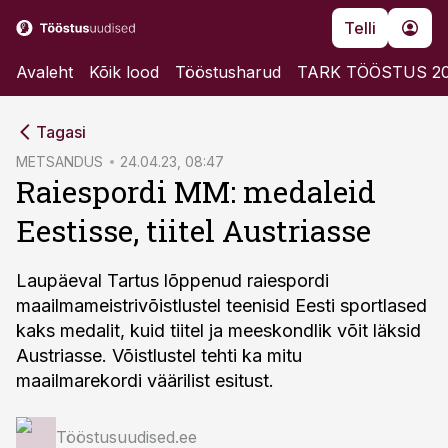
Telli
Avaleht
Kõik lood
Tööstusharud
TARK TÖÖSTUS 2
cebook
Tagasi
Twitter)
METSANDUS
24.04.23, 08:47
Raiespordi MM: medaleid
kedIn
Eestisse, tiitel Austriasse
ail
k
Laupäeval Tartus lõppenud raiespordi
maailmameistrivõistlustel teenisid Eesti sportlased
kaks medalit, kuid tiitel ja meeskondlik võit läksid
Austriasse. Võistlustel tehti ka mitu
maailmarekordi väärilist esitust.
Tööstusuudised.ee