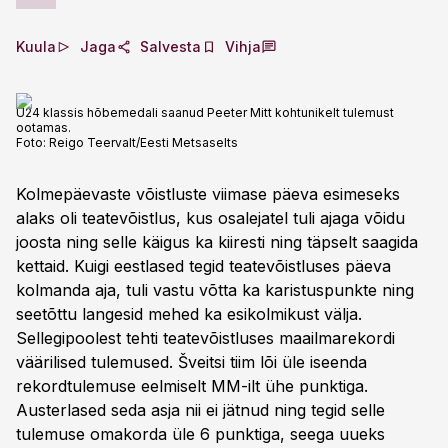
Kuula
Jaga
Salvesta
Vihja
U24 klassis hõbemedali saanud Peeter Mitt kohtunikelt tulemust
ootamas.
Foto:
Reigo Teervalt/Eesti Metsaselts
Kolmepäevaste võistluste viimase päeva esimeseks
alaks oli teatevõistlus, kus osalejatel tuli ajaga võidu
joosta ning selle käigus ka kiiresti ning täpselt saagida
kettaid. Kuigi eestlased tegid teatevõistluses päeva
kolmanda aja, tuli vastu võtta ka karistuspunkte ning
seetõttu langesid mehed ka esikolmikust välja.
Sellegipoolest tehti teatevõistluses maailmarekordi
väärilised tulemused. Šveitsi tiim lõi üle iseenda
rekordtulemuse eelmiselt MM-ilt ühe punktiga.
Austerlased seda asja nii ei jätnud ning tegid selle
tulemuse omakorda üle 6 punktiga, seega uueks