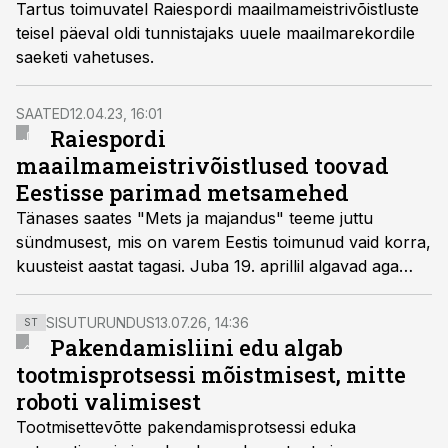
Tartus toimuvatel Raiespordi maailmameistrivõistluste
teisel päeval oldi tunnistajaks uuele maailmarekordile
saeketi vahetuses.
SAATED
12.04.23, 16:01
Raiespordi
maailmameistrivõistlused toovad
Eestisse parimad metsamehed
Tänases saates "Mets ja majandus" teeme juttu
sündmusest, mis on varem Eestis toimunud vaid korra,
kuusteist aastat tagasi. Juba 19. aprillil algavad aga
Tartus taas raiespordi maailmameistrivõistlused, mida
seekord korraldab Eesti.
SISUTURUNDUS
13.07.26, 14:36
ST
Pakendamisliini edu algab
tootmisprotsessi mõistmisest, mitte
roboti valimisest
Tootmisettevõtte pakendamisprotsessi eduka