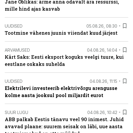
Jane Oblikas: ärme anna odavalt ära ressurssi,
mille hind ajas kasvab
UUDISED
05.08.26, 08:30
Tootmine vähenes juunis viiendat kuud järjest
ARVAMUSED
04.08.26, 14:04
Kärt Saks: Eesti eksport koguks veelgi tuure, kui
eestlane oskaks suhelda
UUDISED
04.08.26, 11:15
Elektrilevi investeerib elektrivõrgu arengusse
kolme aasta jooksul pool miljardit eurot
SUUR LUGU
04.08.26, 10:42
ABB palkab Eestis tänavu veel 90 inimest. Juhid
avavad plaane: suurem seisak on läbi, uue aasta