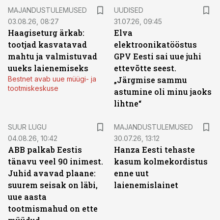
MAJANDUSTULEMUSED
UUDISED
03.08.26, 08:27
31.07.26, 09:45
Haagiseturg ärkab:
Elva
tootjad kasvatavad
elektroonikatööstus
mahtu ja valmistuvad
GPV Eesti sai uue juhi
uueks laienemiseks
ettevõtte seest.
Bestnet avab uue müügi- ja
„Järgmise sammu
tootmiskeskuse
astumine oli minu jaoks
lihtne“
SUUR LUGU
MAJANDUSTULEMUSED
04.08.26, 10:42
30.07.26, 13:12
ABB palkab Eestis
Hanza Eesti tehaste
tänavu veel 90 inimest.
kasum kolmekordistus
Juhid avavad plaane:
enne uut
suurem seisak on läbi,
laienemislainet
uue aasta
tootmismahud on ette