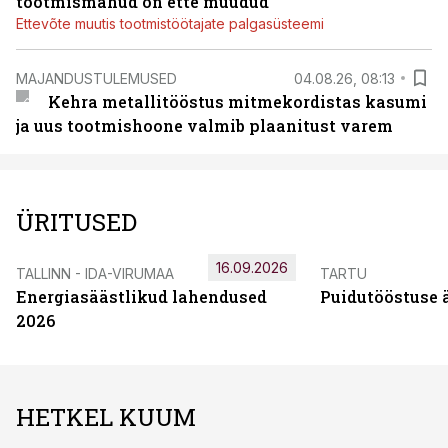
tootmismahud on ette müüdud
Ettevõte muutis tootmistöötajate palgasüsteemi
MAJANDUSTULEMUSED
04.08.26, 08:13
Kehra metallitööstus mitmekordistas kasumi
ja uus tootmishoone valmib plaanitust varem
ÜRITUSED
16.09.2026
TALLINN - IDA-VIRUMAA
TARTU
Energiasäästlikud lahendused
Puidutööstuse 
2026
HETKEL KUUM