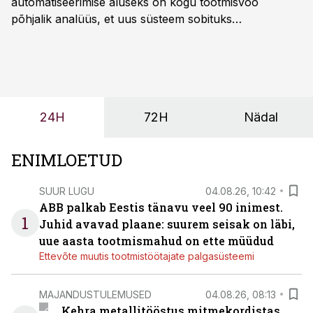
automatiseerimise aluseks on kogu tootmisvoo
põhjalik analüüs, et uus süsteem sobituks
olemasolevasse keskkonda, aitaks vähendada
tööjõuvajadust ning oleks valmis ka ettevõtte
tulevasteks arenguteks. Lihtsalt roboti lisamine
enamasti oodatud tulemust ei too, nendib tootmise ja
tööstuse automatiseerimislahenduste arendaja Smitech
24H
72H
Nädal
OÜ tegevjuht Sander Mitendorf.
ENIMLOETUD
SUUR LUGU
04.08.26, 10:42
ABB palkab Eestis tänavu veel 90 inimest.
1
Juhid avavad plaane: suurem seisak on läbi,
uue aasta tootmismahud on ette müüdud
Ettevõte muutis tootmistöötajate palgasüsteemi
MAJANDUSTULEMUSED
04.08.26, 08:13
Kehra metallitööstus mitmekordistas