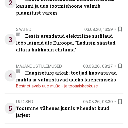
2
kasumi ja uus tootmishoone valmib
plaanitust varem
SAATED
03.08.26, 16:59
Eestis arendatud elektriline surfilaud
3
lööb laineid üle Euroopa. “Ladusin säästud
alla ja hakkasin ehitama”
MAJANDUSTULEMUSED
03.08.26, 08:27
Haagiseturg ärkab: tootjad kasvatavad
4
mahtu ja valmistuvad uueks laienemiseks
Bestnet avab uue müügi- ja tootmiskeskuse
UUDISED
05.08.26, 08:30
5
Tootmine vähenes juunis viiendat kuud
järjest