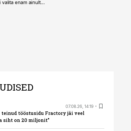
 valita enam ainult
UDISED
07.08.26, 14:19
teinud tööstusidu Fractory jäi veel
a siht on 20 miljonit”