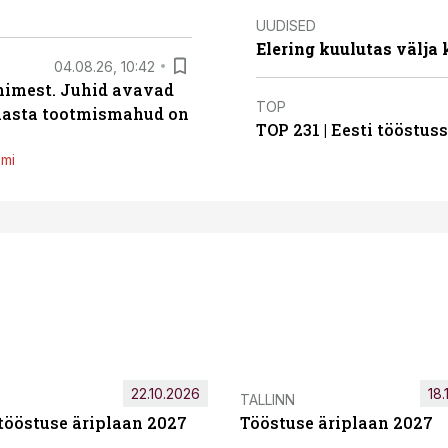
UUDISED
Elering kuulutas välja
04.08.26, 10:42
inimest. Juhid avavad
TOP
 aasta tootmismahud on
TOP 231 | Eesti tööstu
emi
22.10.2026
18.
TALLINN
tööstuse äriplaan 2027
Tööstuse äriplaan 2027