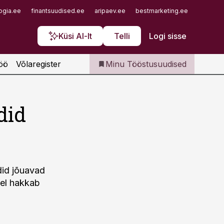
Iseteenindus
ogia.ee
finantsuudised.ee
aripaev.ee
bestmarketing.ee
finantsu
Telli Tööstusuudised
Küsi AI-lt
Telli
Logi sisse
öö
Võlaregister
Minu Tööstusuudised
did
did jõuavad
vel hakkab