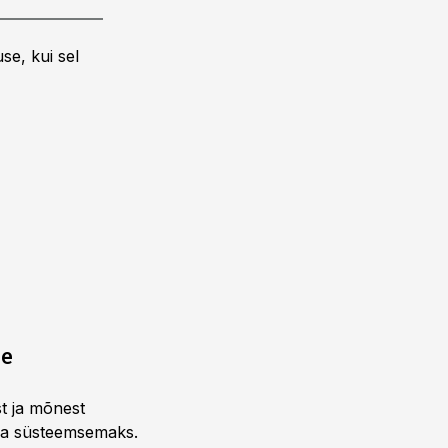
se, kui sel
ne
st ja mõnest
 ja süsteemsemaks.