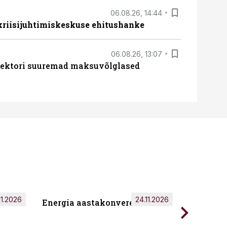
06.08.26, 14:44
 kriisijuhtimiskeskuse ehitushanke
06.08.26, 13:07
ssektori suuremad maksuvõlglased
11.2026
24.11.2026
Energia aastakonverents 2026
Tark töö