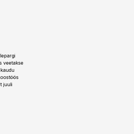
lepargi
es veetakse
t kaudu
 koostöös
 juuli