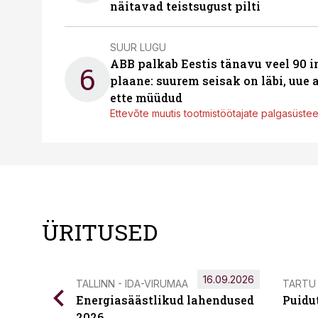
näitavad teistsugust pilti
SUUR LUGU
ABB palkab Eestis tänavu veel 90 
6
plaane: suurem seisak on läbi, uue
ette müüdud
Ettevõte muutis tootmistöötajate palgasüste
ÜRITUSED
16.09.2026
TALLINN - IDA-VIRUMAA
TARTU
Energiasäästlikud lahendused
Puidu
2026