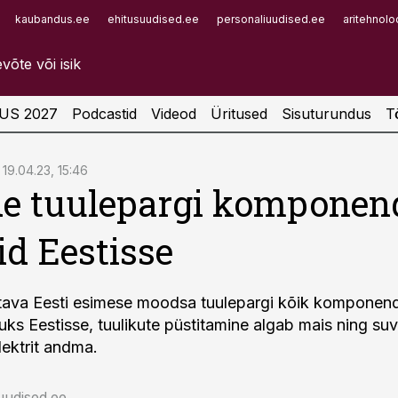
kaubandus.ee
ehitusuudised.ee
personaliuudised.ee
aritehnolo
Infopank
Radar
US 2027
Podcastid
Videod
Üritused
Sisuturundus
T
19.04.23, 15:46
e tuulepargi komponen
id Eestisse
jatava Eesti esimese moodsa tuulepargi kõik komponen
puks Eestisse, tuulikute püstitamine algab mais ning su
lektrit andma.
uudised.ee