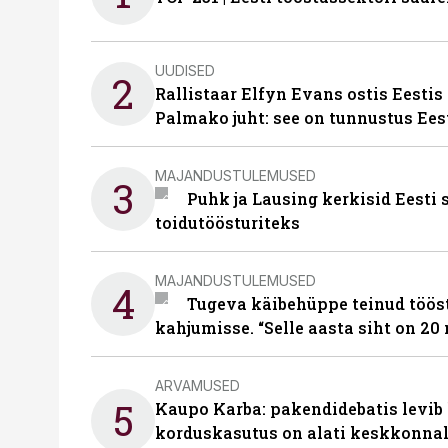
UUDISED
2
Rallistaar Elfyn Evans ostis Eestis
Palmako juht: see on tunnustus Ees
MAJANDUSTULEMUSED
3
Puhk ja Lausing kerkisid Eesti
toidutöösturiteks
MAJANDUSTULEMUSED
4
Tugeva käibehüppe teinud tööst
kahjumisse. “Selle aasta siht on 20 
ARVAMUSED
5
Kaupo Karba: pakendidebatis levib 
korduskasutus on alati keskkonna