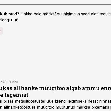
kub huvi?
Hakka neid märksõnu jälgima ja saad alati teavitu
idagi uut!
7.26, 09:20
ukas allhanke müügitöö algab ammu en
e tegemist
asi piisas metallitööstustel uue kliendi leidmiseks heast hinna
a on allhanketööstuse müügitöö muutunud märksa pikemaks