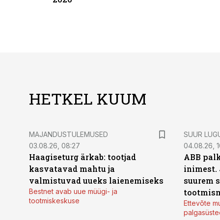
HETKEL KUUM
MAJANDUSTULEMUSED
SUUR LUG
03.08.26, 08:27
04.08.26, 1
Haagiseturg ärkab: tootjad
ABB palk
kasvatavad mahtu ja
inimest.
valmistuvad uueks laienemiseks
suurem s
Bestnet avab uue müügi- ja
tootmis
tootmiskeskuse
Ettevõte mu
palgasüste