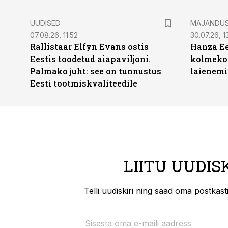
UUDISED
MAJANDU
07.08.26, 11:52
30.07.26, 13
Rallistaar Elfyn Evans ostis
Hanza Ee
Eestis toodetud aiapaviljoni.
kolmekor
Palmako juht: see on tunnustus
laienemi
Eesti tootmiskvaliteedile
LIITU UUDIS
Telli uudiskiri ning saad oma postkas