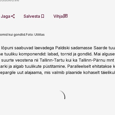
Jaga
Salvesta
Vihja
ornid kui gondlid.
Foto:
Utilitas
lli lõpuni saabuvad laevadega Paldiski sadamasse Saarde tuu
e tuuliku komponendid: labad, tornid ja gondlid. Mai algus
l suurte veostena nii Tallinn-Tartu kui ka Tallinn-Pärnu mn
rki ja algab tuulikute püstitamine. Paralleelselt ehitatakse
lepargile uut alajaama, mis valmib plaanide kohaselt täielikult