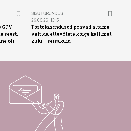
ST
SISUTURUNDUS
26.06.26, 13:15
s GPV
Tõstelahendused peavad aitama
te seest.
vältida ettevõtete kõige kallimat
ne oli
kulu – seisakuid