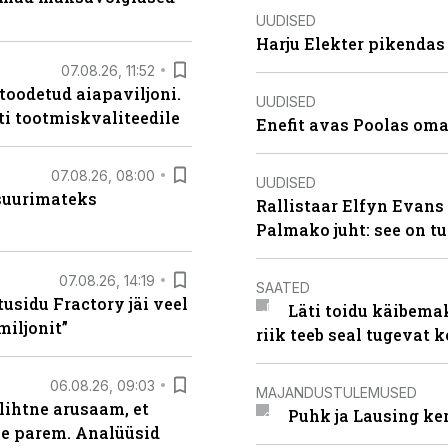
UUDISED
Harju Elekter pikenda
07.08.26, 11:52
 toodetud aiapaviljoni.
UUDISED
ti tootmiskvaliteedile
Enefit avas Poolas oma
07.08.26, 08:00
UUDISED
 suurimateks
Rallistaar Elfyn Evans 
Palmako juht: see on t
07.08.26, 14:19
SAATED
usidu Fractory jäi veel
Läti toidu käibema
miljonit”
riik teeb seal tugevat k
06.08.26, 09:03
MAJANDUSTULEMUSED
lihtne arusaam, et
Puhk ja Lausing ke
le parem. Analüüsid