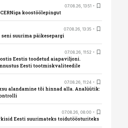
07.08.26, 13:51
s CERNiga koostöölepingut
07.08.26, 13:35
 seni suurima päikesepargi
07.08.26, 11:52
ostis Eestis toodetud aiapaviljoni.
unnustus Eesti tootmiskvaliteedile
07.08.26, 11:24
ksu alandamine tõi hinnad alla. Analüütik:
ontrolli
07.08.26, 08:00
rkisid Eesti suurimateks toidutöösturiteks