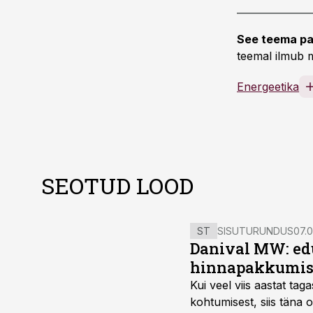
See teema pa
teemal ilmub m
Energeetika
SEOTUD LOOD
ST
SISUTURUNDUS
07.0
Danival MW: ed
hinnapakkumis
Kui veel viis aastat tag
kohtumisest, siis tän