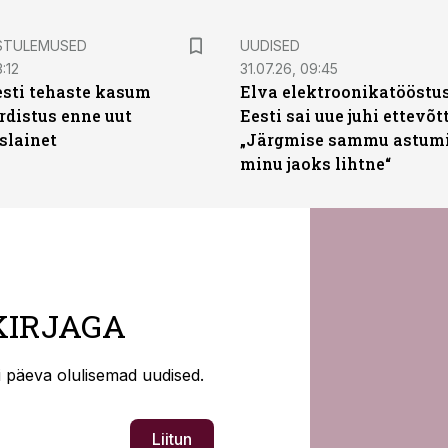
STULEMUSED
UUDISED
:12
31.07.26, 09:45
sti tehaste kasum
Elva elektroonikatööstu
distus enne uut
Eesti sai uue juhi ettevõt
slainet
„Järgmise sammu astumi
minu jaoks lihtne“
KIRJAGA
ti päeva olulisemad uudised.
Liitun