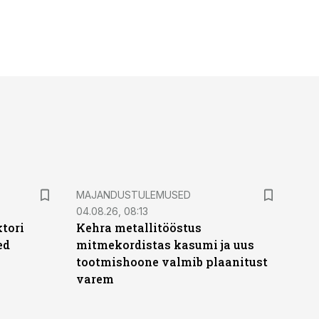
MAJANDUSTULEMUSED
04.08.26, 08:13
ktori
Kehra metallitööstus
ed
mitmekordistas kasumi ja uus
tootmishoone valmib plaanitust
varem