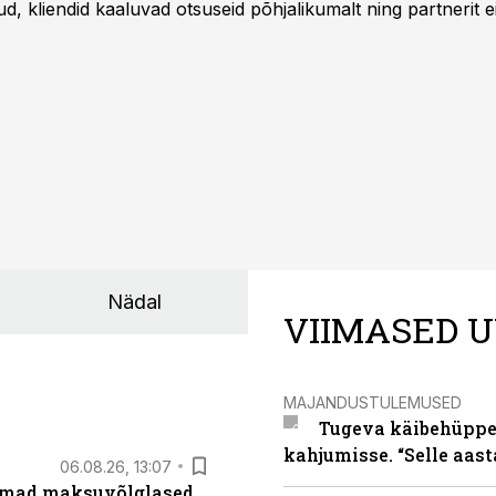
 kliendid kaaluvad otsuseid põhjalikumalt ning partnerit ei
nnakirja järgi.
Nädal
VIIMASED U
MAJANDUSTULEMUSED
Tugeva käibehüppe 
kahjumisse. “Selle aast
06.08.26, 13:07
uremad maksuvõlglased