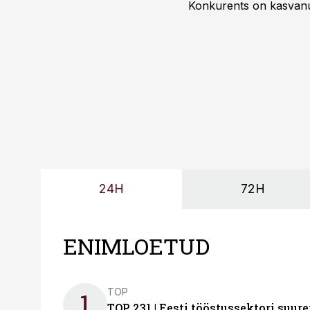
Konkurents on kasvanud,
tootmisvõimekuse või hi
24H
72H
ENIMLOETUD
TOP
1
TOP 231 | Eesti tööstussektori su