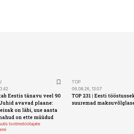
U
TOP
0:42
06.08.26, 13:07
ab Eestis tänavu veel 90
TOP 231 | Eesti tööstusse
 Juhid avavad plaane:
suuremad maksuvõlglas
eisak on läbi, uue aasta
mahud on ette müüdud
utis tootmistöötajate
emi