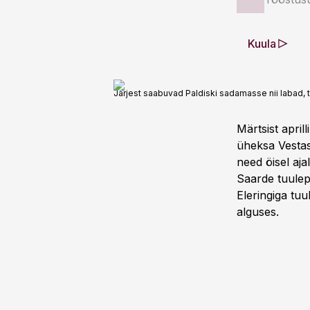
Kuula
Järjest saabuvad Paldiski sadamasse nii labad, t
Märtsist apri
üheksa Vestas
need öisel aja
Saarde tuulepa
Eleringiga tuu
alguses.