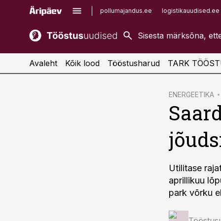
pollumajandus.ee
logistikauudised.ee
kaubandus.ee
imelineajalugu.ee
kinnisvarauudised.ee
imelineteadus.ee
Avaleht
Kõik lood
Tööstusharud
TARK TÖÖST
cebook
ENERGEETIKA
Saard
Twitter)
kedIn
jõuds
ail
k
Utilitase ra
aprillikuu lõ
park võrku e
Tööstus