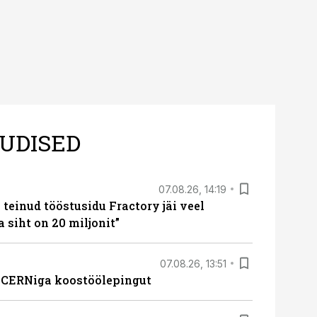
UDISED
07.08.26, 14:19
teinud tööstusidu Fractory jäi veel
a siht on 20 miljonit”
07.08.26, 13:51
s CERNiga koostöölepingut