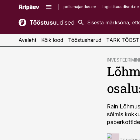
pollumajandus.ee
logistikauudised.ee
kaubandus.ee
imelineajalugu.ee
kinnisvarauudised.ee
imelineteadus.ee
Avaleht
Kõik lood
Tööstusharud
TARK TÖÖST
cebook
INVESTEERIMIN
Lõhmu
Twitter)
kedIn
osalu
ail
k
Rain Lõhmuse
sõlmis kokku
paberkottide
Tööstus