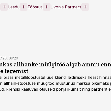
e
Leedu
Tööstus
Livonia Partners
7.26, 09:20
ukas allhanke müügitöö algab ammu en
e tegemist
asi piisas metallitööstustel uue kliendi leidmiseks heast hinna
a on allhanketööstuse müügitöö muutunud märksa pikemaks
 kliendid kaaluvad otsuseid põhjalikumalt ning partnerit ei
nnakirja järgi.