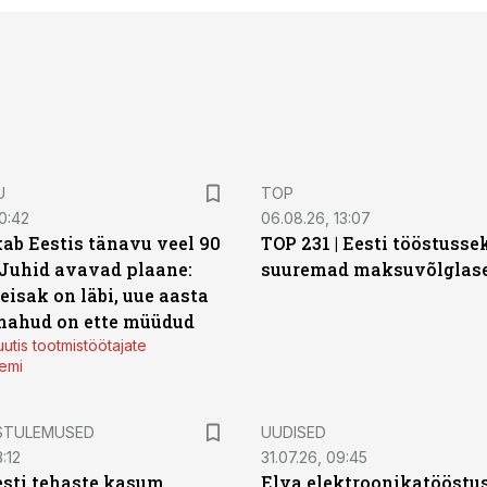
U
TOP
0:42
06.08.26, 13:07
ab Eestis tänavu veel 90
TOP 231 | Eesti tööstusse
 Juhid avavad plaane:
suuremad maksuvõlglas
eisak on läbi, uue aasta
mahud on ette müüdud
utis tootmistöötajate
emi
STULEMUSED
UUDISED
:12
31.07.26, 09:45
sti tehaste kasum
Elva elektroonikatööstu