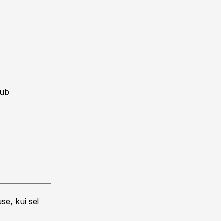
tub
se, kui sel