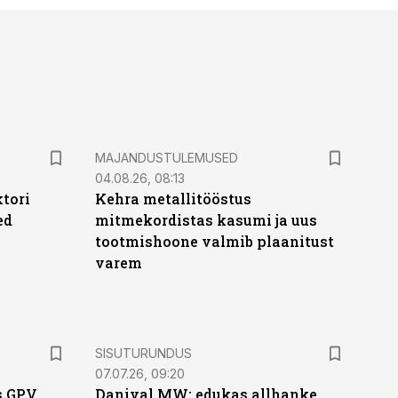
MAJANDUSTULEMUSED
04.08.26, 08:13
ktori
Kehra metallitööstus
ed
mitmekordistas kasumi ja uus
tootmishoone valmib plaanitust
varem
ST
SISUTURUNDUS
07.07.26, 09:20
s GPV
Danival MW: edukas allhanke