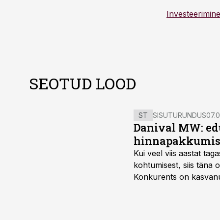
Investeerimin
SEOTUD LOOD
ST
SISUTURUNDUS
07.0
Danival MW: ed
hinnapakkumis
Kui veel viis aastat tag
kohtumisest, siis tän
Konkurents on kasvanud,
tootmisvõimekuse või hi