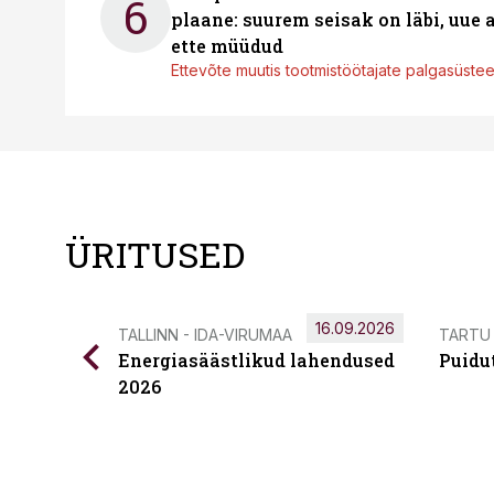
6
plaane: suurem seisak on läbi, uue
ette müüdud
Ettevõte muutis tootmistöötajate palgasüste
ÜRITUSED
16.09.2026
TALLINN - IDA-VIRUMAA
TARTU
Energiasäästlikud lahendused
Puidu
2026