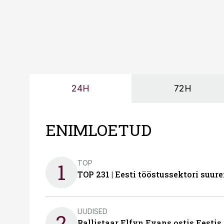
24H
72H
ENIMLOETUD
TOP
1
TOP 231 | Eesti tööstussektori su
UUDISED
2
Rallistaar Elfyn Evans ostis Eestis