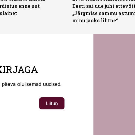
distus enne uut
Eesti sai uue juhi ettevõt
slainet
„Järgmise sammu astumi
minu jaoks lihtne“
KIRJAGA
ti päeva olulisemad uudised.
Liitun