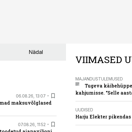
Nädal
VIIMASED U
MAJANDUSTULEMUSED
Tugeva käibehüppe 
kahjumisse. “Selle aast
06.08.26, 13:07
uremad maksuvõlglased
UUDISED
Harju Elekter pikenda
07.08.26, 11:52
 toodetud aiapaviljoni.