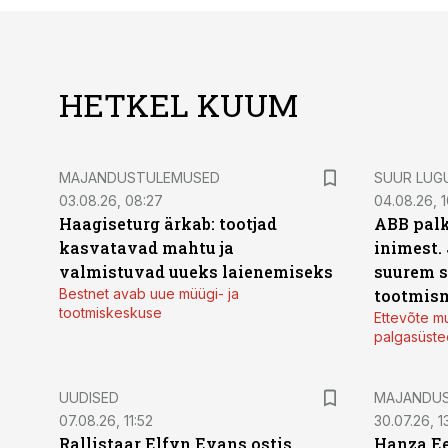
HETKEL KUUM
MAJANDUSTULEMUSED
SUUR LUG
03.08.26, 08:27
04.08.26, 1
Haagiseturg ärkab: tootjad
ABB palk
kasvatavad mahtu ja
inimest.
valmistuvad uueks laienemiseks
suurem s
Bestnet avab uue müügi- ja
tootmis
tootmiskeskuse
Ettevõte mu
palgasüste
UUDISED
MAJANDU
07.08.26, 11:52
30.07.26, 13
Rallistaar Elfyn Evans ostis
Hanza Ee