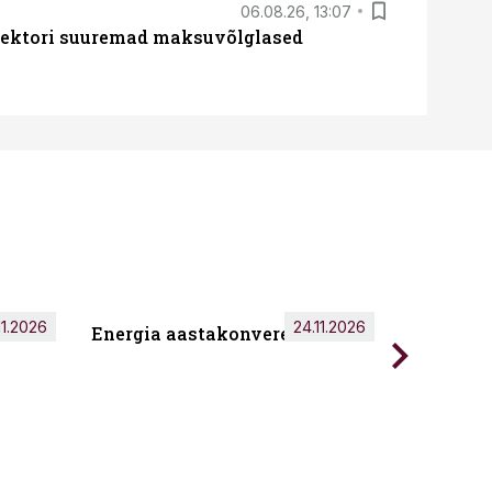
06.08.26, 13:07
ssektori suuremad maksuvõlglased
11.2026
24.11.2026
Energia aastakonverents 2026
Tark töö