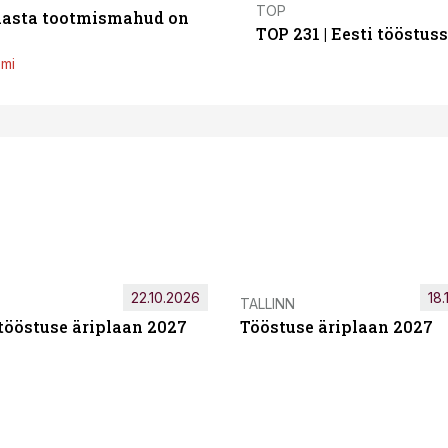
TOP
 aasta tootmismahud on
TOP 231 | Eesti tööstu
emi
22.10.2026
18.
TALLINN
tööstuse äriplaan 2027
Tööstuse äriplaan 2027