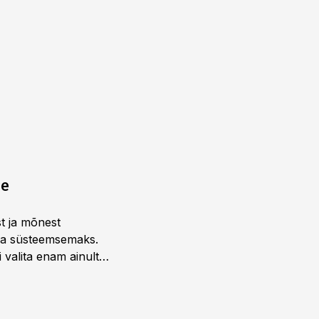
ne
st ja mõnest
 ja süsteemsemaks.
 valita enam ainult