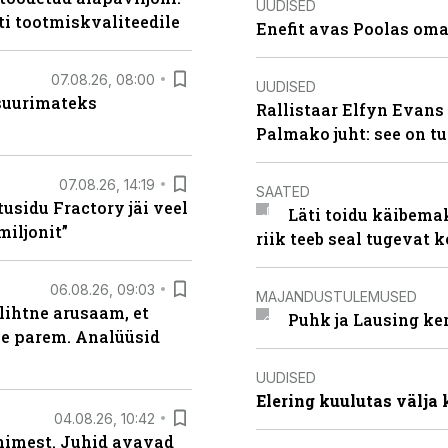
UUDISED
ti tootmiskvaliteedile
Enefit avas Poolas oma
07.08.26, 08:00
UUDISED
 suurimateks
Rallistaar Elfyn Evans 
Palmako juht: see on t
07.08.26, 14:19
SAATED
usidu Fractory jäi veel
Läti toidu käibema
miljonit”
riik teeb seal tugevat k
06.08.26, 09:03
MAJANDUSTULEMUSED
lihtne arusaam, et
Puhk ja Lausing ke
le parem. Analüüsid
UUDISED
Elering kuulutas välja
04.08.26, 10:42
inimest. Juhid avavad