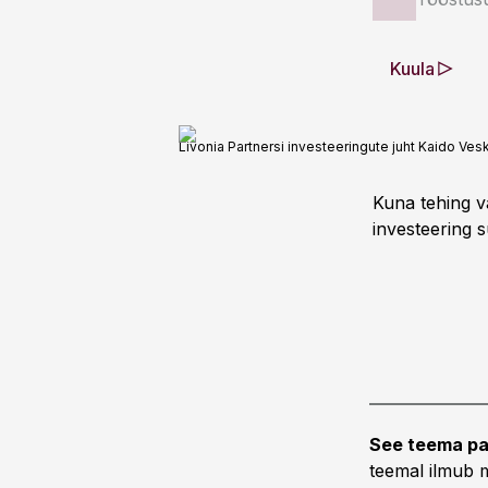
Kuula
Livonia Partnersi investeeringute juht Kaido Ves
Kuna tehing v
investeering s
See teema pa
teemal ilmub m