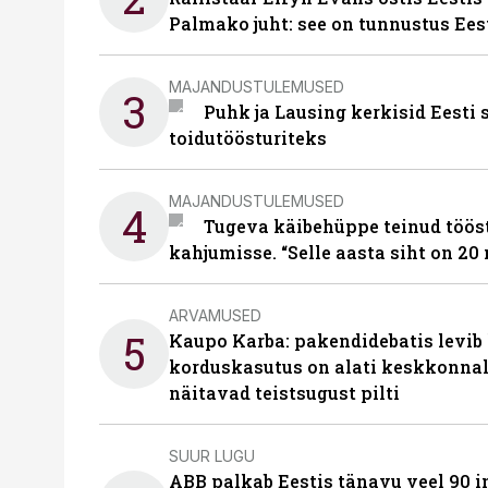
Palmako juht: see on tunnustus Ees
MAJANDUSTULEMUSED
3
Puhk ja Lausing kerkisid Eesti
toidutöösturiteks
MAJANDUSTULEMUSED
4
Tugeva käibehüppe teinud tööst
kahjumisse. “Selle aasta siht on 20 
ARVAMUSED
5
Kaupo Karba: pakendidebatis levib 
korduskasutus on alati keskkonna
näitavad teistsugust pilti
SUUR LUGU
ABB palkab Eestis tänavu veel 90 