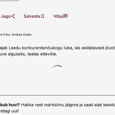
Jaga
Salvesta
Vihja
ke.
Foto:
Andras Kralla
ajab Leedu konkurentsinõukogu luba, siis eeldatavasti jõus
uve alguseks, teatas ettevõte.
kub huvi?
Hakka neid märksõnu jälgima ja saad alati teavitu
idagi uut!