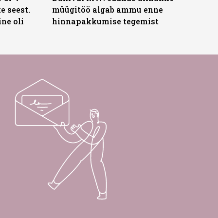
te seest.
müügitöö algab ammu enne
ne oli
hinnapakkumise tegemist