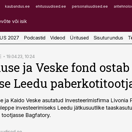
kaubandus.ee
ehitusuudised.ee
personaliuudised.ee
aritehnolo
Infopank
Radar
US 2027
Podcastid
Videod
Üritused
Sisuturundus
T
E
19.04.23, 10:24
se ja Veske fond ostab
se Leedu paberkotitootj
 ja Kaido Veske asutatud Investeerimisfirma Livonia 
leppe investeerimiseks Leedu jätkusuutlike taaskasutu
 tootjasse Bagfatory.
uudised.ee