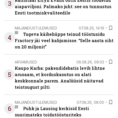
Rallistaar Elfyn Evans ostis Eestis toodetud
3
aiapaviljoni. Palmako juht: see on tunnustus
Eesti tootmiskvaliteedile
MAJANDUSTULEMUSED
07.08.26, 14:19
Tugeva käibehüppe teinud tööstusidu
4
Fractory jäi veel kahjumisse. “Selle aasta siht
on 20 miljonit”
ARVAMUSED
06.08.26, 09:03
Kaupo Karba: pakendidebatis levib lihtne
5
arusaam, et korduskasutus on alati
keskkonnale parem. Analüüsid näitavad
teistsugust pilti
MAJANDUSTULEMUSED
07.08.26, 08:00
6
Puhk ja Lausing kerkisid Eesti
suurimateks toidutöösturiteks