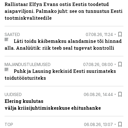
Rallistaar Elfyn Evans ostis Eestis toodetud
aiapaviljoni. Palmako juht: see on tunnustus Eesti
tootmiskvaliteedile
SAATED
07.08.26, 11:24
Läti toidu käibemaksu alandamine tõi hinnad
alla. Analüütik: riik teeb seal tugevat kontrolli
MAJANDUSTULEMUSED
07.08.26, 08:00
Puhk ja Lausing kerkisid Eesti suurimateks
toidutöösturiteks
UUDISED
06.08.26, 14:44
Elering kuulutas
välja kriisijuhtimiskeskuse ehitushanke
TOP
06.08.26, 13:07