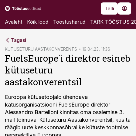
Telli
Avaleht
Kõik lood
Tööstusharud
TARK TÖÖSTUS 2
cebook
Tagasi
Twitter)
KÜTUSETURU AASTAKONVERENTS
19.04.23, 11:36
FuelsEurope`i direktor esineb
kedIn
kütuseturu
ail
aastakonverentsil
k
Euroopa kütusetoojaid ühendava
katusorganisatsiooni FuelsEurope direktor
Alessandro Bartelloni kinnitas oma osalemise 3.
mail toimuval Kütuseturu Aastakonverentsil, kus ta
räägib uute keskkonnasõbralike kütuste tootmise
perspektiive Euroopas.