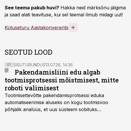
See teema pakub huvi?
Hakka neid märksõnu jälgima
ja saad alati teavituse, kui sel teemal ilmub midagi uut!
Kütuseturu Aastakonverents
SEOTUD LOOD
SISUTURUNDUS
13.07.26, 14:36
ST
Pakendamisliini edu algab
tootmisprotsessi mõistmisest, mitte
roboti valimisest
Tootmisettevõtte pakendamisprotsessi eduka
automatiseerimise aluseks on kogu tootmisvoo
põhjalik analüüs, et uus süsteem sobituks
olemasolevasse keskkonda, aitaks vähendada
tööjõuvajadust ning oleks valmis ka ettevõtte
tulevasteks arenguteks. Lihtsalt roboti lisamine