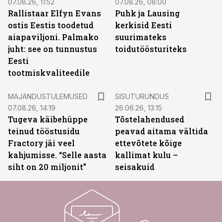
07.08.26, 11:52
07.08.26, 08:00
Rallistaar Elfyn Evans
Puhk ja Lausing
ostis Eestis toodetud
kerkisid Eesti
aiapaviljoni. Palmako
suurimateks
juht: see on tunnustus
toidutöösturiteks
Eesti
tootmiskvaliteedile
ST
MAJANDUSTULEMUSED
SISUTURUNDUS
07.08.26, 14:19
26.06.26, 13:15
Tugeva käibehüppe
Tõstelahendused
teinud tööstusidu
peavad aitama vältida
Fractory jäi veel
ettevõtete kõige
kahjumisse. “Selle aasta
kallimat kulu –
siht on 20 miljonit”
seisakuid