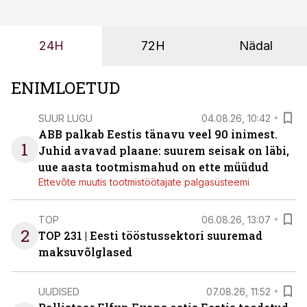
enamasti oodatud tulemust ei too, nendib tootmise ja
tööstuse automatiseerimislahenduste arendaja Smitech
24H
72H
Nädal
OÜ tegevjuht Sander Mitendorf.
ENIMLOETUD
SUUR LUGU
04.08.26, 10:42
ABB palkab Eestis tänavu veel 90 inimest.
1
Juhid avavad plaane: suurem seisak on läbi,
uue aasta tootmismahud on ette müüdud
Ettevõte muutis tootmistöötajate palgasüsteemi
TOP
06.08.26, 13:07
2
TOP 231 | Eesti tööstussektori suuremad
maksuvõlglased
UUDISED
07.08.26, 11:52