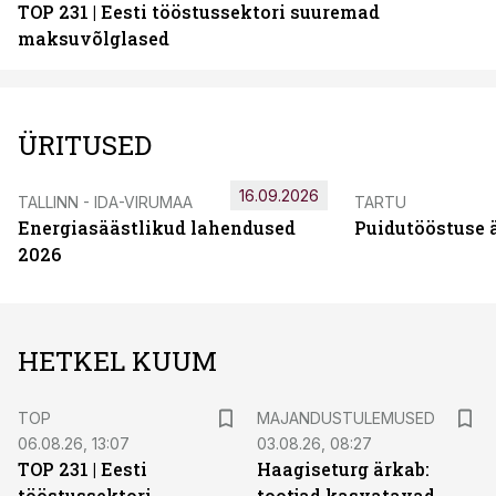
TOP 231 | Eesti tööstussektori suuremad
maksuvõlglased
ÜRITUSED
16.09.2026
TALLINN - IDA-VIRUMAA
TARTU
Energiasäästlikud lahendused
Puidutööstuse 
2026
HETKEL KUUM
TOP
MAJANDUSTULEMUSED
06.08.26, 13:07
03.08.26, 08:27
TOP 231 | Eesti
Haagiseturg ärkab:
tööstussektori
tootjad kasvatavad