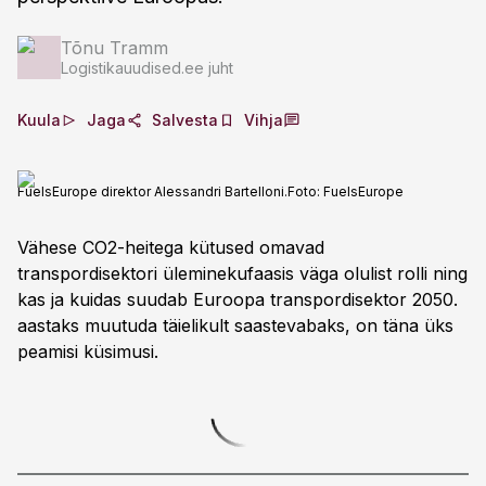
Tõnu Tramm
Logistikauudised.ee juht
Kuula
Jaga
Salvesta
Vihja
FuelsEurope direktor Alessandri Bartelloni.
Foto:
FuelsEurope
Vähese CO2-heitega kütused omavad
transpordisektori üleminekufaasis väga olulist rolli ning
kas ja kuidas suudab Euroopa transpordisektor 2050.
aastaks muutuda täielikult saastevabaks, on täna üks
peamisi küsimusi.