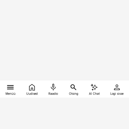
Menüü
Uudised
Raadio
Otsing
AI Chat
Logi sisse
Vana-Lõuna 39/1, 19094 Tallinn
(+372) 667 0111