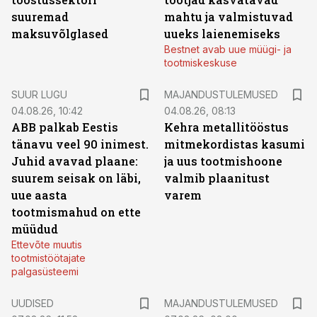
suuremad
mahtu ja valmistuvad
maksuvõlglased
uueks laienemiseks
Bestnet avab uue müügi- ja
tootmiskeskuse
SUUR LUGU
MAJANDUSTULEMUSED
04.08.26, 10:42
04.08.26, 08:13
ABB palkab Eestis
Kehra metallitööstus
tänavu veel 90 inimest.
mitmekordistas kasumi
Juhid avavad plaane:
ja uus tootmishoone
suurem seisak on läbi,
valmib plaanitust
uue aasta
varem
tootmismahud on ette
müüdud
Ettevõte muutis
tootmistöötajate
palgasüsteemi
UUDISED
MAJANDUSTULEMUSED