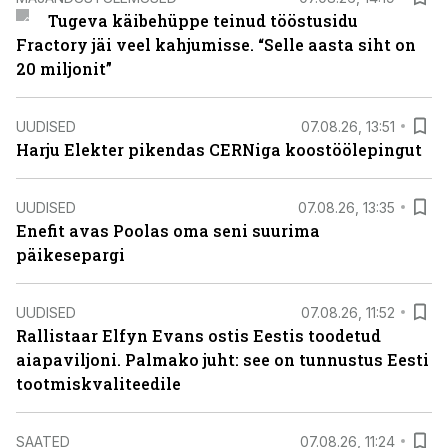
Tugeva käibehüppe teinud tööstusidu
Fractory jäi veel kahjumisse. “Selle aasta siht on
20 miljonit”
UUDISED
07.08.26, 13:51
Harju Elekter pikendas CERNiga koostöölepingut
UUDISED
07.08.26, 13:35
Enefit avas Poolas oma seni suurima
päikesepargi
UUDISED
07.08.26, 11:52
Rallistaar Elfyn Evans ostis Eestis toodetud
aiapaviljoni. Palmako juht: see on tunnustus Eesti
tootmiskvaliteedile
SAATED
07.08.26, 11:24