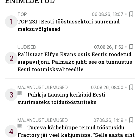
ENIMLOETUD
TOP
06.08.26, 13:07
1
TOP 231 | Eesti tööstussektori suuremad
maksuvõlglased
UUDISED
07.08.26, 11:52
Rallistaar Elfyn Evans ostis Eestis toodetud
2
aiapaviljoni. Palmako juht: see on tunnustus
Eesti tootmiskvaliteedile
MAJANDUSTULEMUSED
07.08.26, 08:00
3
Puhk ja Lausing kerkisid Eesti
suurimateks toidutöösturiteks
MAJANDUSTULEMUSED
07.08.26, 14:19
Tugeva käibehüppe teinud tööstusidu
4
Fractory jäi veel kahjumisse. “Selle aasta siht