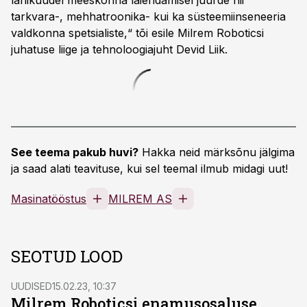
lähikuudel meeskonna laiendamisel juurde nii
tarkvara-, mehhatroonika- kui ka süsteemiinseneeria
valdkonna spetsialiste,“ tõi esile Milrem Roboticsi
juhatuse liige ja tehnoloogiajuht Devid Liik.
See teema pakub huvi?
Hakka neid märksõnu jälgima
ja saad alati teavituse, kui sel teemal ilmub midagi uut!
Masinatööstus
MILREM AS
SEOTUD LOOD
UUDISED
15.02.23, 10:37
Milrem Roboticsi enamusosaluse