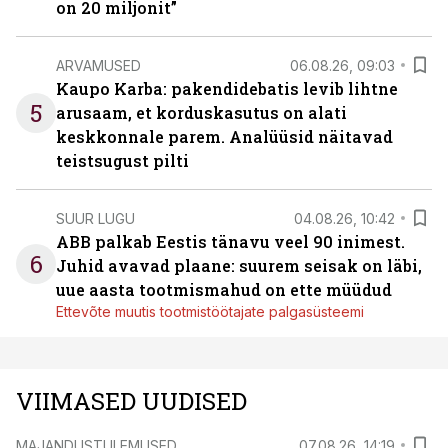
on 20 miljonit”
ARVAMUSED
06.08.26, 09:03
Kaupo Karba: pakendidebatis levib lihtne
5
arusaam, et korduskasutus on alati
keskkonnale parem. Analüüsid näitavad
teistsugust pilti
SUUR LUGU
04.08.26, 10:42
ABB palkab Eestis tänavu veel 90 inimest.
6
Juhid avavad plaane: suurem seisak on läbi,
uue aasta tootmismahud on ette müüdud
Ettevõte muutis tootmistöötajate palgasüsteemi
VIIMASED UUDISED
MAJANDUSTULEMUSED
07.08.26, 14:19