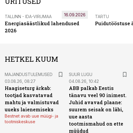
ÜRITUSED
16.09.2026
TALLINN - IDA-VIRUMAA
TARTU
Energiasäästlikud lahendused
Puidutööstuse 
2026
HETKEL KUUM
MAJANDUSTULEMUSED
SUUR LUGU
03.08.26, 08:27
04.08.26, 10:42
Haagiseturg ärkab:
ABB palkab Eestis
tootjad kasvatavad
tänavu veel 90 inimest.
mahtu ja valmistuvad
Juhid avavad plaane:
uueks laienemiseks
suurem seisak on läbi,
Bestnet avab uue müügi- ja
uue aasta
tootmiskeskuse
tootmismahud on ette
müüdud