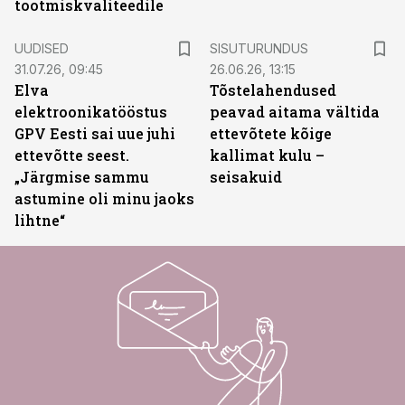
tootmiskvaliteedile
ST
UUDISED
SISUTURUNDUS
31.07.26, 09:45
26.06.26, 13:15
Elva
Tõstelahendused
elektroonikatööstus
peavad aitama vältida
GPV Eesti sai uue juhi
ettevõtete kõige
ettevõtte seest.
kallimat kulu –
„Järgmise sammu
seisakuid
astumine oli minu jaoks
lihtne“