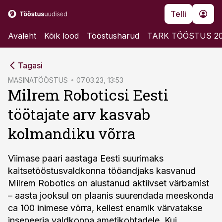
Telli
Avaleht
Kõik lood
Tööstusharud
TARK TÖÖSTUS 2
cebook
Tagasi
Twitter)
MASINATÖÖSTUS
07.03.23, 13:53
Milrem Roboticsi Eesti
kedIn
töötajate arv kasvab
ail
kolmandiku võrra
k
Viimase paari aastaga Eesti suurimaks
kaitsetööstusvaldkonna tööandjaks kasvanud
Milrem Robotics on alustanud aktiivset värbamist
– aasta jooksul on plaanis suurendada meeskonda
ca 100 inimese võrra, kellest enamik värvatakse
inseneeria valdkonna ametikohtadele. Kui