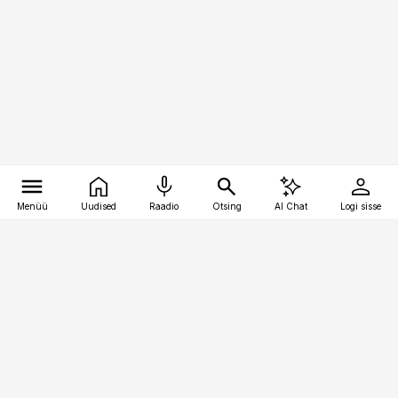
Menüü
Uudised
Raadio
Otsing
AI Chat
Logi sisse
Vana-Lõuna 39/1, 19094 Tallinn
(+372) 667 0111
toostusuudised@toostusuudised.ee
Telli
Reklaam