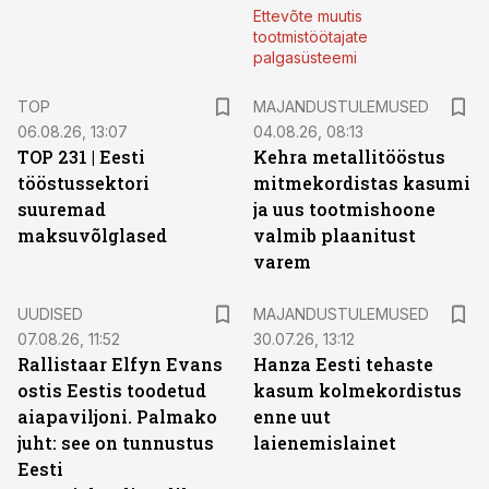
Ettevõte muutis
tootmistöötajate
palgasüsteemi
TOP
MAJANDUSTULEMUSED
06.08.26, 13:07
04.08.26, 08:13
TOP 231 | Eesti
Kehra metallitööstus
tööstussektori
mitmekordistas kasumi
suuremad
ja uus tootmishoone
maksuvõlglased
valmib plaanitust
varem
UUDISED
MAJANDUSTULEMUSED
07.08.26, 11:52
30.07.26, 13:12
Rallistaar Elfyn Evans
Hanza Eesti tehaste
ostis Eestis toodetud
kasum kolmekordistus
aiapaviljoni. Palmako
enne uut
juht: see on tunnustus
laienemislainet
Eesti