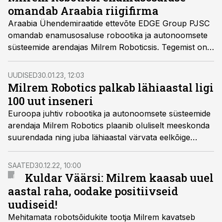
omandab Araabia riigifirma
Araabia Ühendemiraatide ettevõte EDGE Group PJSC
omandab enamusosaluse robootika ja autonoomsete
süsteemide arendajas Milrem Roboticsis. Tegemist on
suurima investeeringuga Eesti kasvavasse
kaitsetööstusesse, seisab ettevõtte teates.
UUDISED
30.01.23, 12:03
Milrem Robotics palkab lähiaastal ligi
100 uut inseneri
Euroopa juhtiv robootika ja autonoomsete süsteemide
arendaja Milrem Robotics plaanib oluliselt meeskonda
suurendada ning juba lähiaastal värvata eelkõige
Eestisse 100 uut inseneri ja tugitöötajat.
SAATED
30.12.22, 10:00
Kuldar Väärsi: Milrem kaasab uuel
aastal raha, oodake positiivseid
uudiseid!
Mehitamata robotsõidukite tootja Milrem kavatseb