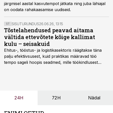
järgmisel aastal kasvutempot jätkata ning juba lähiajal
on oodata rahakaasamise uudiseid.
SISUTURUNDUS
26.06.26, 13:15
ST
Tõstelahendused peavad aitama
vältida ettevõtete kõige kallimat
kulu – seisakuid
Ehitus-, tööstus- ja logistikasektoris räägitakse täna
palju efektiivsusest, kuid praktikas määravad töö
tempo sageli hoopis seadmed, mille töökindlusest
sõltub kogu objekti või tootmise sujuvus. Kui tõstuk
seisab, töö katkeb või masin ei vasta töötingimustele,
ei tähenda see ettevõtte jaoks ainult tehnilist
probleemi, vaid otsest rahalist kulu, venivaid tähtaegu
ja suuremaid riske tööohutusele.
24H
72H
Nädal