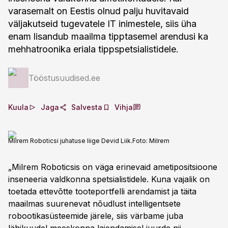
varasemalt on Eestis olnud palju huvitavaid
väljakutseid tugevatele IT inimestele, siis üha
enam lisandub maailma tipptasemel arendusi ka
mehhatroonika eriala tippspetsialistidele.
Tööstusuudised.ee
Kuula
Jaga
Salvesta
Vihja
Milrem Roboticsi juhatuse liige Devid Liik.
Foto:
Milrem
„Milrem Roboticsis on väga erinevaid ametipositsioone
inseneeria valdkonna spetsialistidele. Kuna vajalik on
toetada ettevõtte tooteportfelli arendamist ja täita
maailmas suurenevat nõudlust intelligentsete
robootikasüsteemide järele, siis värbame juba