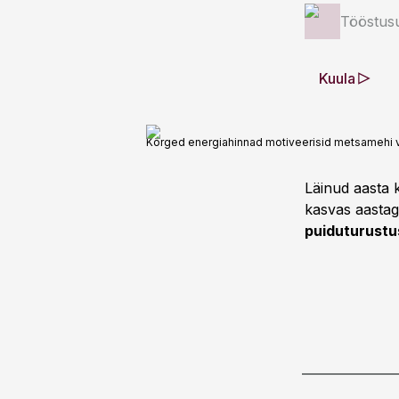
Tööstus
Kuula
Kõrged energiahinnad motiveerisid metsamehi v
Läinud aasta 
kasvas aasta
puiduturustu