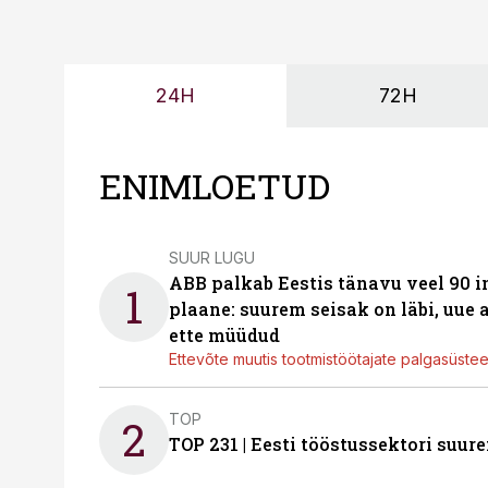
24H
72H
ENIMLOETUD
SUUR LUGU
ABB palkab Eestis tänavu veel 90 
1
plaane: suurem seisak on läbi, uue
ette müüdud
Ettevõte muutis tootmistöötajate palgasüste
TOP
2
TOP 231 | Eesti tööstussektori su