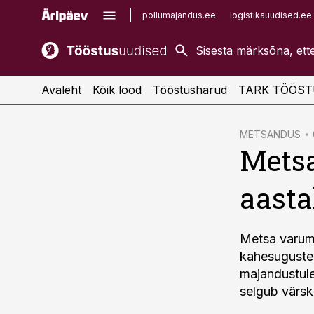
pollumajandus.ee
logistikauudised.ee
kaubandus.ee
imelineajalugu.ee
kinnisvarauudised.ee
imelineteadus.ee
Avaleht
Kõik lood
Tööstusharud
TARK TÖÖST
cebook
METSANDUS
Metsa
Twitter)
kedIn
aasta
ail
k
Metsa varumi
kahesuguste 
majandustule
selgub värsk