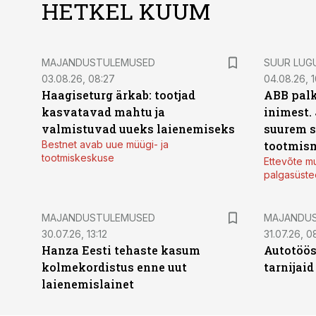
HETKEL KUUM
MAJANDUSTULEMUSED
SUUR LUG
03.08.26, 08:27
04.08.26, 1
Haagiseturg ärkab: tootjad
ABB palk
kasvatavad mahtu ja
inimest.
valmistuvad uueks laienemiseks
suurem s
Bestnet avab uue müügi- ja
tootmis
tootmiskeskuse
Ettevõte mu
palgasüste
MAJANDUSTULEMUSED
MAJANDU
30.07.26, 13:12
31.07.26, 0
Hanza Eesti tehaste kasum
Autotöös
kolmekordistus enne uut
tarnijaid
laienemislainet