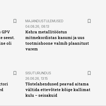
MAJANDUSTULEMUSED
04.08.26, 08:13
s GPV
Kehra metallitööstus
te seest.
mitmekordistas kasumi ja uus
ne oli
tootmishoone valmib plaanitust
varem
ST
SISUTURUNDUS
26.06.26, 13:15
ktori
Tõstelahendused peavad aitama
ed
vältida ettevõtete kõige kallimat
kulu – seisakuid