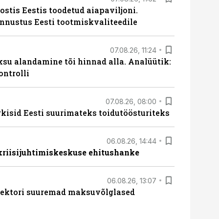
ostis Eestis toodetud aiapaviljoni.
unnustus Eesti tootmiskvaliteedile
07.08.26, 11:24
ksu alandamine tõi hinnad alla. Analüütik:
ontrolli
07.08.26, 08:00
rkisid Eesti suurimateks toidutöösturiteks
06.08.26, 14:44
 kriisijuhtimiskeskuse ehitushanke
06.08.26, 13:07
ssektori suuremad maksuvõlglased