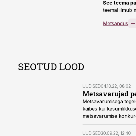
See teema pa
teemal ilmub m
Metsandus
SEOTUD LOOD
UUDISED
04.10.22, 08:02
Metsavarujad p
Metsavarumisega tegeleva
käibes kui kasumlikkus
metsavarumise konkuren
UUDISED
30.09.22, 12:40