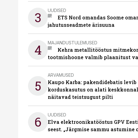
UUDISED
3
ETS Nord omandas Soome omani
jahutusseadmete ärisuuna
MAJANDUSTULEMUSED
4
Kehra metallitööstus mitmekor
tootmishoone valmib plaanitust v
ARVAMUSED
5
Kaupo Karba: pakendidebatis levib 
korduskasutus on alati keskkonna
näitavad teistsugust pilti
UUDISED
6
Elva elektroonikatööstus GPV Eesti 
seest. „Järgmise sammu astumine ol