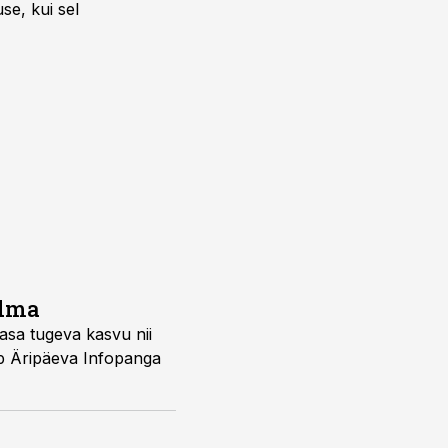
se, kui sel
ndma
aasa tugeva kasvu nii
pp Äripäeva Infopanga