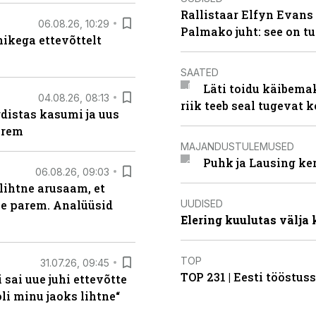
Rallistaar Elfyn Evans 
06.08.26, 10:29
Palmako juht: see on t
kega ettevõttelt
SAATED
Läti toidu käibema
04.08.26, 08:13
riik teeb seal tugevat k
distas kasumi ja uus
arem
MAJANDUSTULEMUSED
Puhk ja Lausing ke
06.08.26, 09:03
lihtne arusaam, et
UUDISED
le parem. Analüüsid
Elering kuulutas välja
TOP
31.07.26, 09:45
TOP 231 | Eesti tööstu
sai uue juhi ettevõtte
i minu jaoks lihtne“