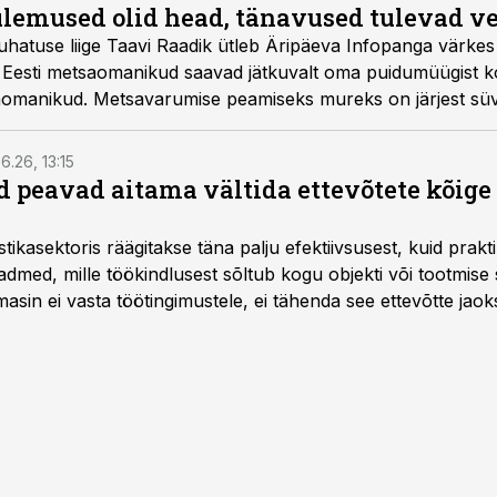
ulemused olid head, tänavused tulevad v
hatuse liige Taavi Raadik ütleb Äripäeva Infopanga värke
et Eesti metsaomanikud saavad jätkuvalt oma puidumüügist
aomanikud. Metsavarumise peamiseks mureks on järjest sü
6.26, 13:15
 peavad aitama vältida ettevõtete kõige
istikasektoris räägitakse täna palju efektiivsusest, kuid pra
dmed, mille töökindlusest sõltub kogu objekti või tootmise 
asin ei vasta töötingimustele, ei tähenda see ettevõtte jaoks 
rahalist kulu, venivaid tähtaegu ja suuremaid riske tööohutu