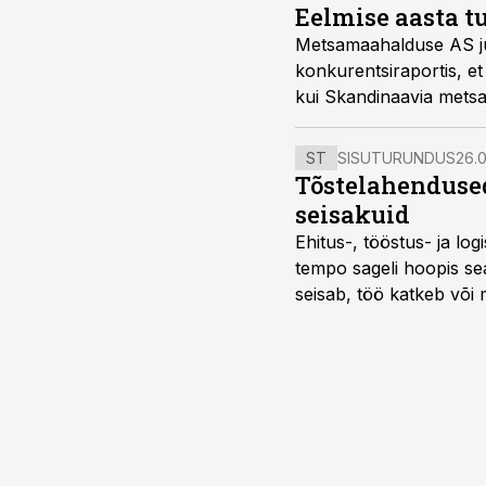
Eelmise aasta t
Metsamaahalduse AS ju
konkurentsiraportis, 
kui Skandinaavia mets
palgaralli.
ST
SISUTURUNDUS
26.0
Tõstelahendused
seisakuid
Ehitus-, tööstus- ja log
tempo sageli hoopis sea
seisab, töö katkeb või m
probleemi, vaid otsest 