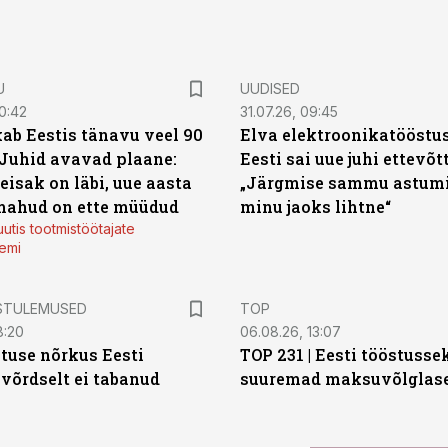
U
UUDISED
0:42
31.07.26, 09:45
ab Eestis tänavu veel 90
Elva elektroonikatööstu
 Juhid avavad plaane:
Eesti sai uue juhi ettevõt
eisak on läbi, uue aasta
„Järgmise sammu astumi
mahud on ette müüdud
minu jaoks lihtne“
utis tootmistöötajate
emi
STULEMUSED
TOP
8:20
06.08.26, 13:07
tuse nõrkus Eesti
TOP 231 | Eesti tööstusse
 võrdselt ei tabanud
suuremad maksuvõlglas