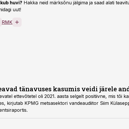
kub huvi?
Hakka neid märksõnu jälgima ja saad alati teavitu
idagi uut!
RMK
eavad tänavuses kasumis veidi järele a
tel ettevõtetel oli 2021. aasta selgelt positiivne, mis tõi k
es, kirjutab KPMG metsasektori vandeaudiitor Siim Külase
tsiraportis.