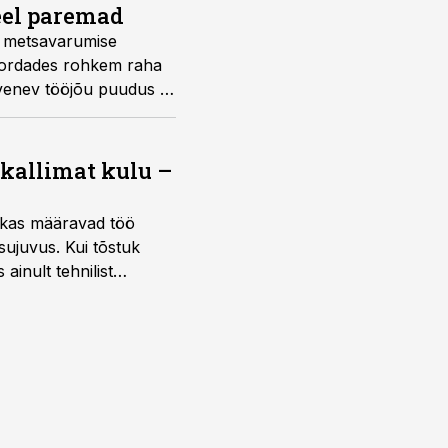
eel paremad
s metsavarumise
 kordades rohkem raha
venev tööjõu puudus ja
 kallimat kulu –
ktikas määravad töö
sujuvus. Kui tõstuk
ainult tehnilist
sele.