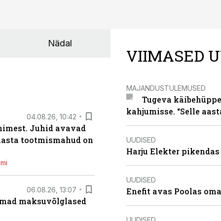
Nädal
VIIMASED U
MAJANDUSTULEMUSED
Tugeva käibehüppe 
kahjumisse. “Selle aast
04.08.26, 10:42
inimest. Juhid avavad
 aasta tootmismahud on
UUDISED
Harju Elekter pikenda
emi
UUDISED
06.08.26, 13:07
Enefit avas Poolas oma
uremad maksuvõlglased
UUDISED