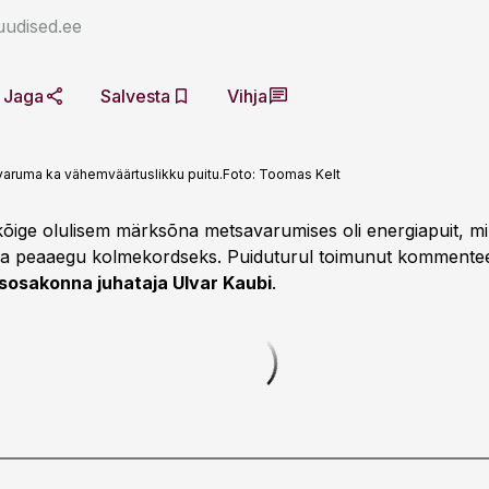
uudised.ee
Jaga
Salvesta
Vihja
aruma ka vähemväärtuslikku puitu.
Foto:
Toomas Kelt
kõige olulisem märksõna metsavarumises oli energiapuit, mil
ga peaaegu kolmekordseks. Puiduturul toimunut kommente
sosakonna juhataja Ulvar Kaubi
.