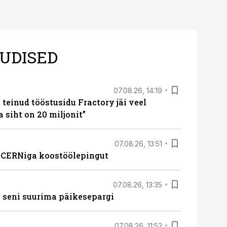
UDISED
07.08.26, 14:19
teinud tööstusidu Fractory jäi veel
a siht on 20 miljonit”
07.08.26, 13:51
s CERNiga koostöölepingut
07.08.26, 13:35
 seni suurima päikesepargi
07.08.26, 11:52