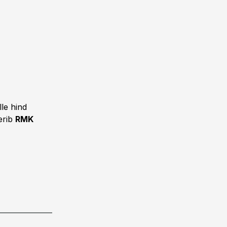
le hind
erib
RMK