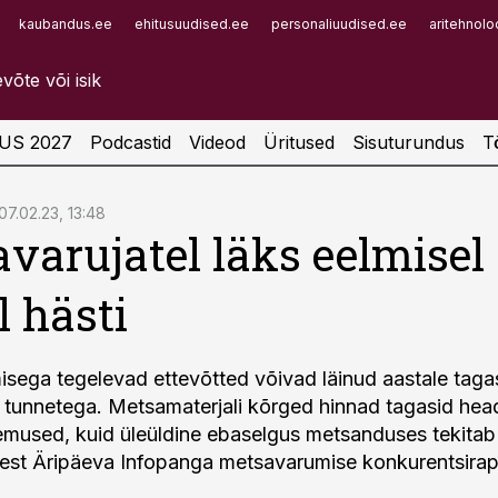
kaubandus.ee
ehitusuudised.ee
personaliuudised.ee
aritehnolo
Infopank
Radar
US 2027
Podcastid
Videod
Üritused
Sisuturundus
T
07.02.23, 13:48
varujatel läks eelmisel
l hästi
sega tegelevad ettevõtted võivad läinud aastale taga
tunnetega. Metsamaterjali kõrged hinnad tagasid hea
mused, kuid üleüldine ebaselgus metsanduses tekitab 
est Äripäeva Infopanga metsavarumise konkurentsirapo