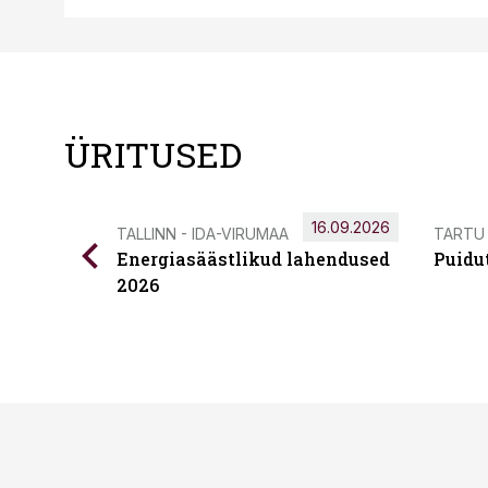
ÜRITUSED
16.09.2026
TALLINN - IDA-VIRUMAA
TARTU
Energiasäästlikud lahendused
Puidu
2026