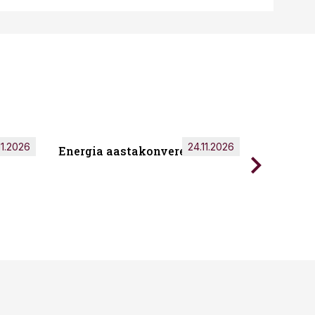
11.2026
24.11.2026
Energia aastakonverents 2026
Tark töö