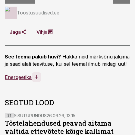
Tööstusuudised.ee
Jaga
Vihja
See teema pakub huvi?
Hakka neid märksõnu jälgima
ja saad alati teavituse, kui sel teemal ilmub midagi uut!
Energeetika
SEOTUD LOOD
SISUTURUNDUS
26.06.26, 13:15
ST
Tõstelahendused peavad aitama
vältida ettevõtete kõige kallimat