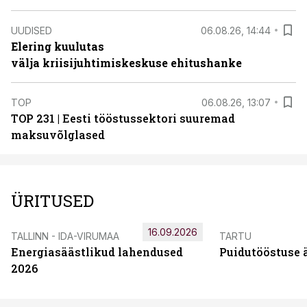
UUDISED
06.08.26, 14:44
Elering kuulutas
välja kriisijuhtimiskeskuse ehitushanke
TOP
06.08.26, 13:07
TOP 231 | Eesti tööstussektori suuremad
maksuvõlglased
ÜRITUSED
16.09.2026
TALLINN - IDA-VIRUMAA
TARTU
Energiasäästlikud lahendused
Puidutööstuse 
2026