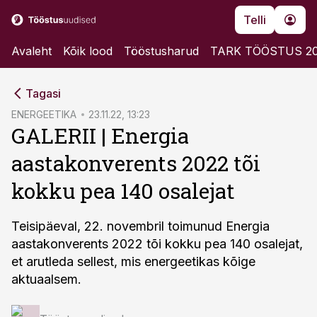
Telli
Avaleht
Kõik lood
Tööstusharud
TARK TÖÖSTUS 2
cebook
cebook
Tagasi
Twitter)
Twitter)
ENERGEETIKA
23.11.22, 13:23
GALERII | Energia
kedIn
kedIn
aastakonverents 2022 tõi
ail
ail
kokku pea 140 osalejat
k
k
Teisipäeval, 22. novembril toimunud Energia
aastakonverents 2022 tõi kokku pea 140 osalejat,
et arutleda sellest, mis energeetikas kõige
aktuaalsem.