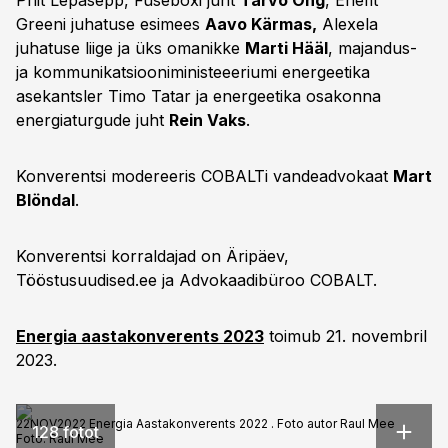
Priit Lepasepp, Fuseboxi juht
Tarvo Õng
, Enefit
Greeni juhatuse esimees
Aavo Kärmas,
Alexela
juhatuse liige ja üks omanikke
Marti Hääl
, majandus-
ja kommunikatsiooniministeeeriumi energeetika
asekantsler Timo Tatar ja energeetika osakonna
energiaturgude juht
Rein Vaks
.
Konverentsi modereeris COBALTi vandeadvokaat
Mart
Blöndal
.
Konverentsi korraldajad on Äripäev,
Tööstusuudised.ee ja Advokaadibüroo COBALT.
Energia aastakonverents 2023
toimub 21. novembril
2023.
22NOV2022 Energia Aastakonverents 2022 . Foto autor Raul Mee
128 fotot
Foto:
Raul Mee