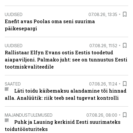
UUDISED
07.08.26, 13:35
Enefit avas Poolas oma seni suurima
päikesepargi
UUDISED
07.08.26, 11:52
Rallistaar Elfyn Evans ostis Eestis toodetud
aiapaviljoni. Palmako juht: see on tunnustus Eesti
tootmiskvaliteedile
SAATED
07.08.26, 11:24
Läti toidu käibemaksu alandamine tõi hinnad
alla. Analüütik: riik teeb seal tugevat kontrolli
MAJANDUSTULEMUSED
07.08.26, 08:00
Puhk ja Lausing kerkisid Eesti suurimateks
toidutöösturiteks