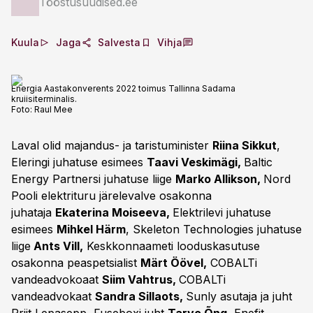
Tööstusuudised.ee
Kuula
Jaga
Salvesta
Vihja
Energia Aastakonverents 2022 toimus Tallinna Sadama
kruiisiterminalis.
Foto:
Raul Mee
Laval olid majandus- ja taristuminister
Riina Sikkut
,
Eleringi juhatuse esimees
Taavi Veskimägi,
Baltic
Energy Partnersi juhatuse liige
Marko Allikson,
Nord
Pooli elektrituru järelevalve osakonna
juhataja
Ekaterina Moiseeva,
Elektrilevi juhatuse
esimees
Mihkel Härm
, Skeleton Technologies juhatuse
liige
Ants Vill,
Keskkonnaameti looduskasutuse
osakonna peaspetsialist
Märt Öövel,
COBALTi
vandeadvokoaat
Siim Vahtrus,
COBALTi
vandeadvokaat
Sandra Sillaots,
Sunly asutaja ja juht