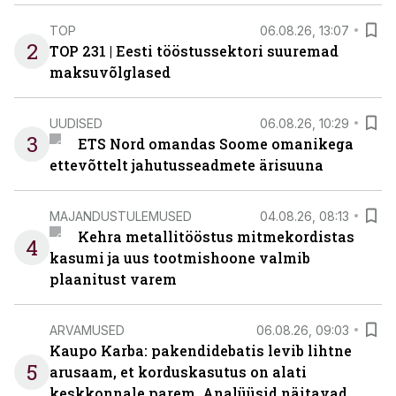
TOP
06.08.26, 13:07
2
TOP 231 | Eesti tööstussektori suuremad
maksuvõlglased
UUDISED
06.08.26, 10:29
3
ETS Nord omandas Soome omanikega
ettevõttelt jahutusseadmete ärisuuna
MAJANDUSTULEMUSED
04.08.26, 08:13
Kehra metallitööstus mitmekordistas
4
kasumi ja uus tootmishoone valmib
plaanitust varem
ARVAMUSED
06.08.26, 09:03
Kaupo Karba: pakendidebatis levib lihtne
5
arusaam, et korduskasutus on alati
keskkonnale parem. Analüüsid näitavad