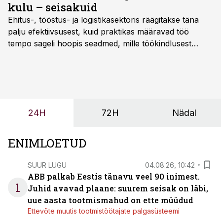
kulu – seisakuid
Ehitus-, tööstus- ja logistikasektoris räägitakse täna
palju efektiivsusest, kuid praktikas määravad töö
tempo sageli hoopis seadmed, mille töökindlusest
sõltub kogu objekti või tootmise sujuvus. Kui tõstuk
seisab, töö katkeb või masin ei vasta töötingimustele,
ei tähenda see ettevõtte jaoks ainult tehnilist
probleemi, vaid otsest rahalist kulu, venivaid tähtaegu
ja suuremaid riske tööohutusele.
24H
72H
Nädal
ENIMLOETUD
SUUR LUGU
04.08.26, 10:42
ABB palkab Eestis tänavu veel 90 inimest.
1
Juhid avavad plaane: suurem seisak on läbi,
uue aasta tootmismahud on ette müüdud
Ettevõte muutis tootmistöötajate palgasüsteemi