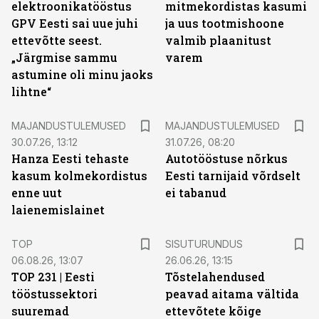
elektroonikatööstus
mitmekordistas kasumi
GPV Eesti sai uue juhi
ja uus tootmishoone
ettevõtte seest.
valmib plaanitust
„Järgmise sammu
varem
astumine oli minu jaoks
lihtne“
MAJANDUSTULEMUSED
MAJANDUSTULEMUSED
30.07.26, 13:12
31.07.26, 08:20
Hanza Eesti tehaste
Autotööstuse nõrkus
kasum kolmekordistus
Eesti tarnijaid võrdselt
enne uut
ei tabanud
laienemislainet
ST
TOP
SISUTURUNDUS
06.08.26, 13:07
26.06.26, 13:15
TOP 231 | Eesti
Tõstelahendused
tööstussektori
peavad aitama vältida
suuremad
ettevõtete kõige