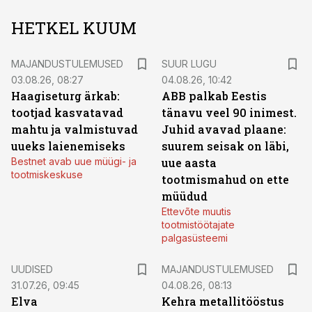
HETKEL KUUM
MAJANDUSTULEMUSED
SUUR LUGU
03.08.26, 08:27
04.08.26, 10:42
Haagiseturg ärkab:
ABB palkab Eestis
tootjad kasvatavad
tänavu veel 90 inimest.
mahtu ja valmistuvad
Juhid avavad plaane:
uueks laienemiseks
suurem seisak on läbi,
Bestnet avab uue müügi- ja
uue aasta
tootmiskeskuse
tootmismahud on ette
müüdud
Ettevõte muutis
tootmistöötajate
palgasüsteemi
UUDISED
MAJANDUSTULEMUSED
31.07.26, 09:45
04.08.26, 08:13
Elva
Kehra metallitööstus