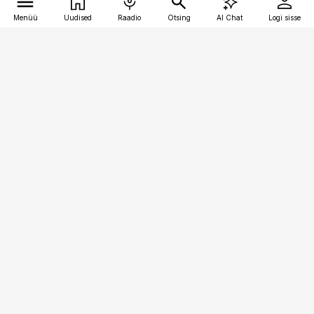
Menüü
Uudised
Raadio
Otsing
AI Chat
Logi sisse
Vana-Lõuna 39/1, 19094 Tallinn
(+372) 667 0111
toostusuudised@toostusuudised.ee
Telli
Reklaam
Firmast
Sisu kasutamisõigused
Ajakirjaniku
eetikakoodeks
Üldtingimused
Privaatsustingimused
Küpsiste poliitika
KKK
Eesti Meediaettevõtete
Eelistuste haldamine
Liit