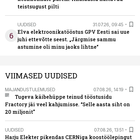
teistsugust pilti
UUDISED
31.07.26, 09:45
Elva elektroonikatööstus GPV Eesti sai uue
6
juhi ettevõtte seest. „Järgmise sammu
astumine oli minu jaoks lihtne“
VIIMASED UUDISED
MAJANDUSTULEMUSED
07.08.26, 14:19
Tugeva käibehüppe teinud tööstusidu
Fractory jäi veel kahjumisse. “Selle aasta siht on
20 miljonit”
UUDISED
07.08.26, 13:51
Harju Elekter pikendas CERNiga koostöölepingut