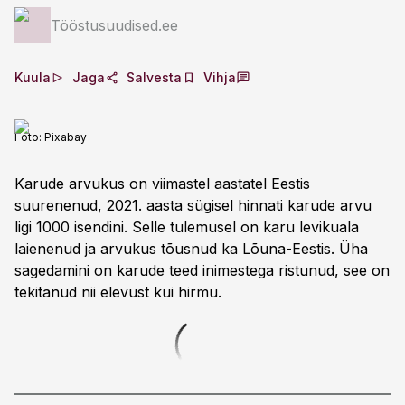
Tööstusuudised.ee
Kuula
Jaga
Salvesta
Vihja
Foto:
Pixabay
Karude arvukus on viimastel aastatel Eestis
suurenenud, 2021. aasta sügisel hinnati karude arvu
ligi 1000 isendini. Selle tulemusel on karu levikuala
laienenud ja arvukus tõusnud ka Lõuna-Eestis. Üha
sagedamini on karude teed inimestega ristunud, see on
tekitanud nii elevust kui hirmu.