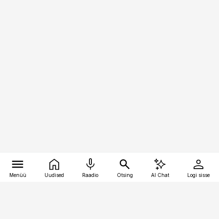
Menüü
Uudised
Raadio
Otsing
AI Chat
Logi sisse
Vana-Lõuna 39/1, 19094 Tallinn