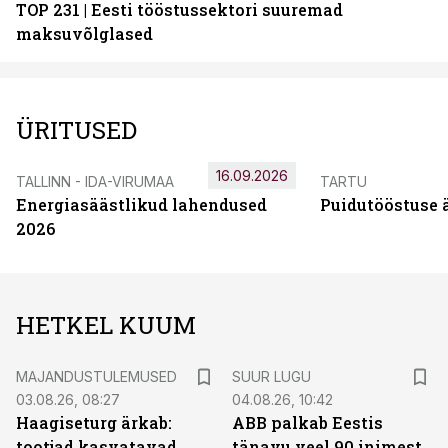
TOP 231 | Eesti tööstussektori suuremad
maksuvõlglased
ÜRITUSED
16.09.2026
TALLINN - IDA-VIRUMAA
TARTU
Energiasäästlikud lahendused
Puidutööstuse 
2026
HETKEL KUUM
MAJANDUSTULEMUSED
SUUR LUGU
03.08.26, 08:27
04.08.26, 10:42
Haagiseturg ärkab:
ABB palkab Eestis
tootjad kasvatavad
tänavu veel 90 inimest.