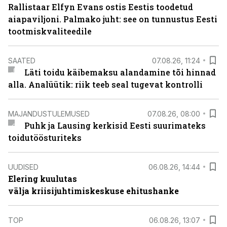
Rallistaar Elfyn Evans ostis Eestis toodetud
aiapaviljoni. Palmako juht: see on tunnustus Eesti
tootmiskvaliteedile
SAATED
07.08.26, 11:24
Läti toidu käibemaksu alandamine tõi hinnad
alla. Analüütik: riik teeb seal tugevat kontrolli
MAJANDUSTULEMUSED
07.08.26, 08:00
Puhk ja Lausing kerkisid Eesti suurimateks
toidutöösturiteks
UUDISED
06.08.26, 14:44
Elering kuulutas
välja kriisijuhtimiskeskuse ehitushanke
TOP
06.08.26, 13:07