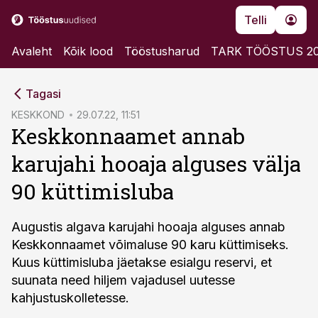
Telli
Avaleht
Kõik lood
Tööstusharud
TARK TÖÖSTUS 2
cebook
Tagasi
Twitter)
KESKKOND
29.07.22, 11:51
Keskkonnaamet annab
kedIn
karujahi hooaja alguses välja
ail
90 küttimisluba
k
Augustis algava karujahi hooaja alguses annab
Keskkonnaamet võimaluse 90 karu küttimiseks.
Kuus küttimisluba jäetakse esialgu reservi, et
suunata need hiljem vajadusel uutesse
kahjustuskolletesse.