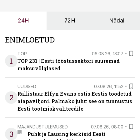
probleemi, vaid otsest rahalist kulu, venivaid tähtaegu
ja suuremaid riske tööohutusele.
24H
72H
Nädal
ENIMLOETUD
TOP
06.08.26, 13:07
1
TOP 231 | Eesti tööstussektori suuremad
maksuvõlglased
UUDISED
07.08.26, 11:52
Rallistaar Elfyn Evans ostis Eestis toodetud
2
aiapaviljoni. Palmako juht: see on tunnustus
Eesti tootmiskvaliteedile
MAJANDUSTULEMUSED
07.08.26, 08:00
3
Puhk ja Lausing kerkisid Eesti