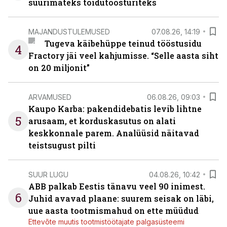
suurimateks toidutöösturiteks
MAJANDUSTULEMUSED
07.08.26, 14:19
Tugeva käibehüppe teinud tööstusidu
4
Fractory jäi veel kahjumisse. “Selle aasta siht
on 20 miljonit”
ARVAMUSED
06.08.26, 09:03
Kaupo Karba: pakendidebatis levib lihtne
5
arusaam, et korduskasutus on alati
keskkonnale parem. Analüüsid näitavad
teistsugust pilti
SUUR LUGU
04.08.26, 10:42
ABB palkab Eestis tänavu veel 90 inimest.
6
Juhid avavad plaane: suurem seisak on läbi,
uue aasta tootmismahud on ette müüdud
Ettevõte muutis tootmistöötajate palgasüsteemi