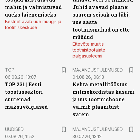
mahtu ja valmistuvad
Juhid avavad plaane:
uueks laienemiseks
suurem seisak on läbi,
Bestnet avab uue müügi- ja
uue aasta
tootmiskeskuse
tootmismahud on ette
müüdud
Ettevõte muutis
tootmistöötajate
palgasüsteemi
TOP
MAJANDUSTULEMUSED
06.08.26, 13:07
04.08.26, 08:13
TOP 231 | Eesti
Kehra metallitööstus
tööstussektori
mitmekordistas kasumi
suuremad
ja uus tootmishoone
maksuvõlglased
valmib plaanitust
varem
UUDISED
MAJANDUSTULEMUSED
07.08.26, 11:52
30.07.26, 13:12