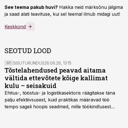
See teema pakub huvi?
Hakka neid märksõnu jälgima
ja saad alati teavituse, kui sel teemal ilmub midagi uut!
Keskkond
SEOTUD LOOD
SISUTURUNDUS
26.06.26, 13:15
ST
Tõstelahendused peavad aitama
vältida ettevõtete kõige kallimat
kulu – seisakuid
Ehitus-, tööstus- ja logistikasektoris räägitakse täna
palju efektiivsusest, kuid praktikas määravad töö
tempo sageli hoopis seadmed, mille töökindlusest
sõltub kogu objekti või tootmise sujuvus. Kui tõstuk
seisab, töö katkeb või masin ei vasta töötingimustele,
ei tähenda see ettevõtte jaoks ainult tehnilist