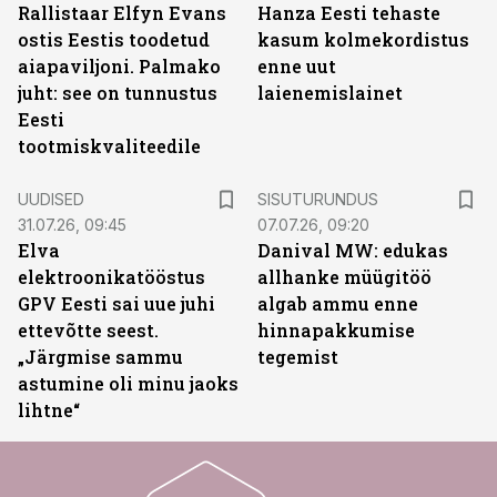
Rallistaar Elfyn Evans
Hanza Eesti tehaste
ostis Eestis toodetud
kasum kolmekordistus
aiapaviljoni. Palmako
enne uut
juht: see on tunnustus
laienemislainet
Eesti
tootmiskvaliteedile
ST
UUDISED
SISUTURUNDUS
31.07.26, 09:45
07.07.26, 09:20
Elva
Danival MW: edukas
elektroonikatööstus
allhanke müügitöö
GPV Eesti sai uue juhi
algab ammu enne
ettevõtte seest.
hinnapakkumise
„Järgmise sammu
tegemist
astumine oli minu jaoks
lihtne“