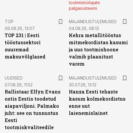
tootmistöötajate
palgasüsteemi
TOP
MAJANDUSTULEMUSED
06.08.26, 13:07
04.08.26, 08:13
TOP 231 | Eesti
Kehra metallitööstus
tööstussektori
mitmekordistas kasumi
suuremad
ja uus tootmishoone
maksuvõlglased
valmib plaanitust
varem
UUDISED
MAJANDUSTULEMUSED
07.08.26, 11:52
30.07.26, 13:12
Rallistaar Elfyn Evans
Hanza Eesti tehaste
ostis Eestis toodetud
kasum kolmekordistus
aiapaviljoni. Palmako
enne uut
juht: see on tunnustus
laienemislainet
Eesti
tootmiskvaliteedile