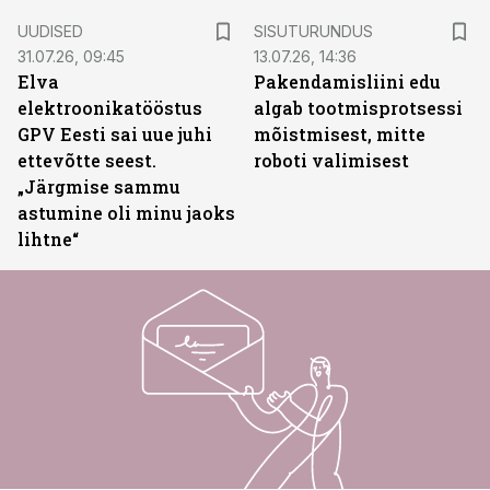
ST
UUDISED
SISUTURUNDUS
31.07.26, 09:45
13.07.26, 14:36
Elva
Pakendamisliini edu
elektroonikatööstus
algab tootmisprotsessi
GPV Eesti sai uue juhi
mõistmisest, mitte
ettevõtte seest.
roboti valimisest
„Järgmise sammu
astumine oli minu jaoks
lihtne“