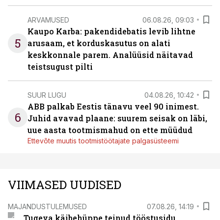
ARVAMUSED
06.08.26, 09:03
Kaupo Karba: pakendidebatis levib lihtne
5
arusaam, et korduskasutus on alati
keskkonnale parem. Analüüsid näitavad
teistsugust pilti
SUUR LUGU
04.08.26, 10:42
ABB palkab Eestis tänavu veel 90 inimest.
6
Juhid avavad plaane: suurem seisak on läbi,
uue aasta tootmismahud on ette müüdud
Ettevõte muutis tootmistöötajate palgasüsteemi
VIIMASED UUDISED
MAJANDUSTULEMUSED
07.08.26, 14:19
Tugeva käibehüppe teinud tööstusidu