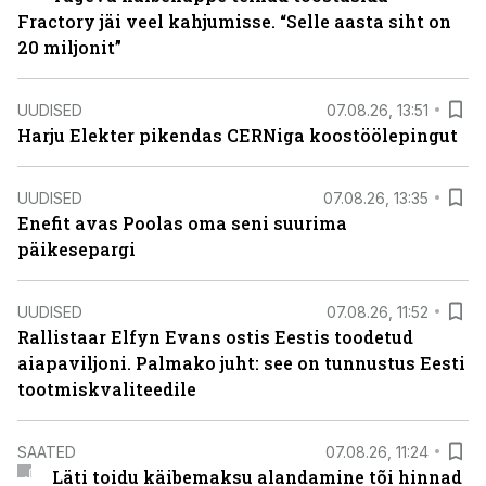
Fractory jäi veel kahjumisse. “Selle aasta siht on
20 miljonit”
UUDISED
07.08.26, 13:51
Harju Elekter pikendas CERNiga koostöölepingut
UUDISED
07.08.26, 13:35
Enefit avas Poolas oma seni suurima
päikesepargi
UUDISED
07.08.26, 11:52
Rallistaar Elfyn Evans ostis Eestis toodetud
aiapaviljoni. Palmako juht: see on tunnustus Eesti
tootmiskvaliteedile
SAATED
07.08.26, 11:24
Läti toidu käibemaksu alandamine tõi hinnad