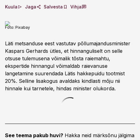
Kuula
Jaga
Salvesta
Vihja
Foto:
Pixabay
Läti metsanduse eest vastutav põllumajandusminister
Kaspars Gerhards ütles, et hinnanguliselt on selle
otsuse tulemusena võimalik tõsta raiemahtu,
ekspertide hinnangul võimaldab raievanuse
langetamine suurendada Lätis hakkepuidu tootmist
20%. Selline lisakogus avaldaks kindlasti mõju nii
hinnale kui tarnetele, hindas minister olukorda.
See teema pakub huvi?
Hakka neid märksõnu jälgima