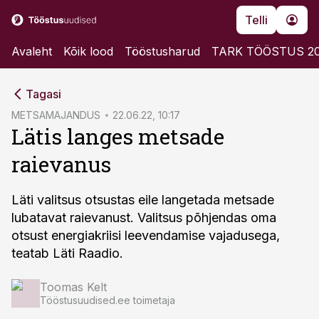
Telli
Avaleht
Kõik lood
Tööstusharud
TARK TÖÖSTUS 2
cebook
Tagasi
Twitter)
METSAMAJANDUS
22.06.22, 10:17
Lätis langes metsade
kedIn
raievanus
ail
k
Läti valitsus otsustas eile langetada metsade
lubatavat raievanust. Valitsus põhjendas oma
otsust energiakriisi leevendamise vajadusega,
teatab Läti Raadio.
Toomas Kelt
Tööstusuudised.ee toimetaja