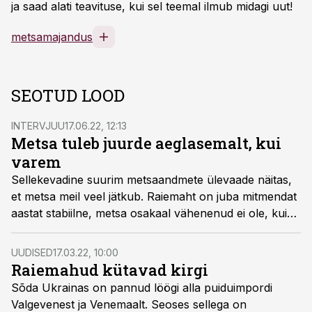
ja saad alati teavituse, kui sel teemal ilmub midagi uut!
metsamajandus
SEOTUD LOOD
INTERVJUU
17.06.22, 12:13
Metsa tuleb juurde aeglasemalt, kui
varem
Sellekevadine suurim metsaandmete ülevaade näitas,
et metsa meil veel jätkub. Raiemaht on juba mitmendat
aastat stabiilne, metsa osakaal vähenenud ei ole, kuid
metsa tagavara väheneb. Seda kõike näitab SMI ehk
statistiline metsainventuur. Andmeid metsa kohta on
UUDISED
17.03.22, 10:00
palju ja neis aitab lugejal selgust saada
Raiemahud kütavad kirgi
Keskkonnaagentuuri metsaosakonna spetsialisti Madis
Sõda Ukrainas on pannud löögi alla puiduimpordi
Raudsaar.
Valgevenest ja Venemaalt. Seoses sellega on