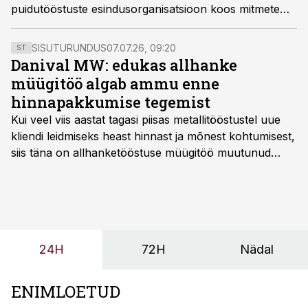
puidutööstuste esindusorganisatsioon koos mitmete
teiste liitudega teinud valitsusele ettepaneku
suurendada raiemahtu. Ettepanekule on nii pooldajaid
SISUTURUNDUS
07.07.26, 09:20
ST
kui vastaseid.
Danival MW: edukas allhanke
müügitöö algab ammu enne
hinnapakkumise tegemist
Kui veel viis aastat tagasi piisas metallitööstustel uue
kliendi leidmiseks heast hinnast ja mõnest kohtumisest,
siis täna on allhanketööstuse müügitöö muutunud
märksa pikemaks ja süsteemsemaks. Konkurents on
kasvanud, kliendid kaaluvad otsuseid põhjalikumalt
ning partnerit ei valita enam ainult tootmisvõimekuse
või hinnakirja järgi.
24H
72H
Nädal
ENIMLOETUD