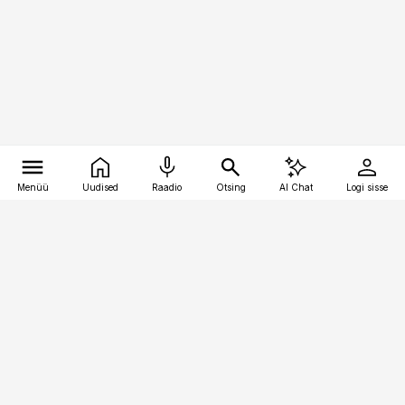
Menüü
Uudised
Raadio
Otsing
AI Chat
Logi sisse
Vana-Lõuna 39/1, 19094 Tallinn
(+372) 667 0111
toostusuudised@toostusuudised.ee
Telli
Reklaam
Firmast