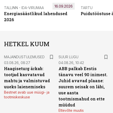
16.09.2026
TALLINN - IDA-VIRUMAA
TARTU
Energiasäästlikud lahendused
Puidutööstuse 
2026
HETKEL KUUM
MAJANDUSTULEMUSED
SUUR LUGU
03.08.26, 08:27
04.08.26, 10:42
Haagiseturg ärkab:
ABB palkab Eestis
tootjad kasvatavad
tänavu veel 90 inimest.
mahtu ja valmistuvad
Juhid avavad plaane:
uueks laienemiseks
suurem seisak on läbi,
Bestnet avab uue müügi- ja
uue aasta
tootmiskeskuse
tootmismahud on ette
müüdud
Ettevõte muutis