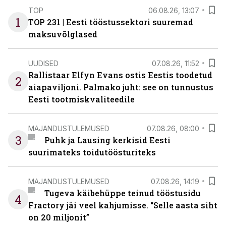
TOP
06.08.26, 13:07
1
TOP 231 | Eesti tööstussektori suuremad
maksuvõlglased
UUDISED
07.08.26, 11:52
Rallistaar Elfyn Evans ostis Eestis toodetud
2
aiapaviljoni. Palmako juht: see on tunnustus
Eesti tootmiskvaliteedile
MAJANDUSTULEMUSED
07.08.26, 08:00
3
Puhk ja Lausing kerkisid Eesti
suurimateks toidutöösturiteks
MAJANDUSTULEMUSED
07.08.26, 14:19
Tugeva käibehüppe teinud tööstusidu
4
Fractory jäi veel kahjumisse. “Selle aasta siht
on 20 miljonit”