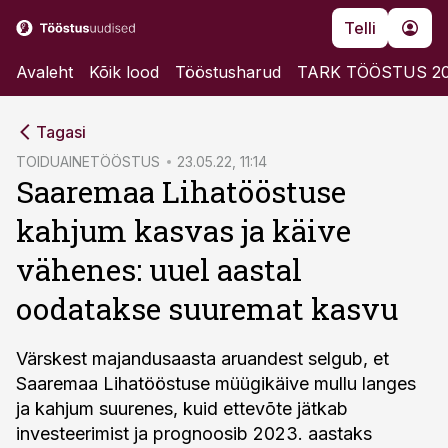
Telli
Avaleht
Kõik lood
Tööstusharud
TARK TÖÖSTUS 2
cebook
Tagasi
Twitter)
TOIDUAINETÖÖSTUS
23.05.22, 11:14
Saaremaa Lihatööstuse
kedIn
kahjum kasvas ja käive
ail
vähenes: uuel aastal
k
oodatakse suuremat kasvu
Värskest majandusaasta aruandest selgub, et
Saaremaa Lihatööstuse müügikäive mullu langes
ja kahjum suurenes, kuid ettevõte jätkab
investeerimist ja prognoosib 2023. aastaks