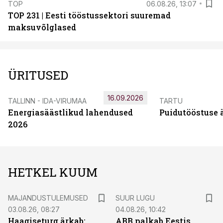
TOP
06.08.26, 13:07
TOP 231 | Eesti tööstussektori suuremad
maksuvõlglased
ÜRITUSED
16.09.2026
TALLINN - IDA-VIRUMAA
TARTU
Energiasäästlikud lahendused
Puidutööstuse 
2026
HETKEL KUUM
MAJANDUSTULEMUSED
SUUR LUGU
03.08.26, 08:27
04.08.26, 10:42
Haagiseturg ärkab:
ABB palkab Eestis