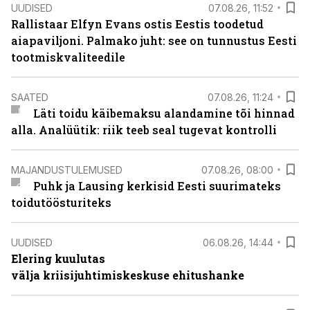
UUDISED
07.08.26, 11:52
Rallistaar Elfyn Evans ostis Eestis toodetud
aiapaviljoni. Palmako juht: see on tunnustus Eesti
tootmiskvaliteedile
SAATED
07.08.26, 11:24
Läti toidu käibemaksu alandamine tõi hinnad
alla. Analüütik: riik teeb seal tugevat kontrolli
MAJANDUSTULEMUSED
07.08.26, 08:00
Puhk ja Lausing kerkisid Eesti suurimateks
toidutöösturiteks
UUDISED
06.08.26, 14:44
Elering kuulutas
välja kriisijuhtimiskeskuse ehitushanke