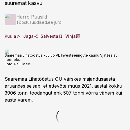
suuremat kasvu.
Harro Puusild
Tööstusuudised.ee juht
Kuula
Jaga
Salvesta
Vihja
Saaremaa Lihatööstus kuulub VL Investeeringute kaudu Vjatšeslav
Leedole.
Foto:
Raul Mee
Saaremaa Lihatööstus OÜ värskes majandusaasta
aruandes seisab, et ettevõte müüs 2021. aastal kokku
3906 tonni toodangut ehk 507 tonni võrra vähem kui
aasta varem.