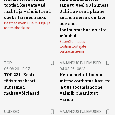
tootjad kasvatavad
tänavu veel 90 inimest.
mahtu ja valmistuvad
Juhid avavad plaane:
uueks laienemiseks
suurem seisak on läbi,
Bestnet avab uue müügi- ja
uue aasta
tootmiskeskuse
tootmismahud on ette
müüdud
Ettevõte muutis
tootmistöötajate
palgasüsteemi
TOP
MAJANDUSTULEMUSED
06.08.26, 13:07
04.08.26, 08:13
TOP 231 | Eesti
Kehra metallitööstus
tööstussektori
mitmekordistas kasumi
suuremad
ja uus tootmishoone
maksuvõlglased
valmib plaanitust
varem
UUDISED
MAJANDUSTULEMUSED