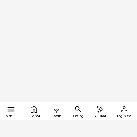
Menüü
Uudised
Raadio
Otsing
AI Chat
Logi sisse