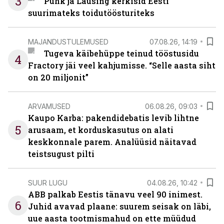
3
Puhk ja Lausing kerkisid Eesti
suurimateks toidutöösturiteks
MAJANDUSTULEMUSED
07.08.26, 14:19
Tugeva käibehüppe teinud tööstusidu
4
Fractory jäi veel kahjumisse. “Selle aasta siht
on 20 miljonit”
ARVAMUSED
06.08.26, 09:03
Kaupo Karba: pakendidebatis levib lihtne
5
arusaam, et korduskasutus on alati
keskkonnale parem. Analüüsid näitavad
teistsugust pilti
SUUR LUGU
04.08.26, 10:42
ABB palkab Eestis tänavu veel 90 inimest.
6
Juhid avavad plaane: suurem seisak on läbi,
uue aasta tootmismahud on ette müüdud