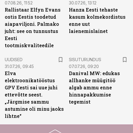
07.08.26, 11:52
30.07.26, 13:12
Rallistaar Elfyn Evans
Hanza Eesti tehaste
ostis Eestis toodetud
kasum kolmekordistus
aiapaviljoni. Palmako
enne uut
juht: see on tunnustus
laienemislainet
Eesti
tootmiskvaliteedile
ST
UUDISED
SISUTURUNDUS
31.07.26, 09:45
07.07.26, 09:20
Elva
Danival MW: edukas
elektroonikatööstus
allhanke müügitöö
GPV Eesti sai uue juhi
algab ammu enne
ettevõtte seest.
hinnapakkumise
„Järgmise sammu
tegemist
astumine oli minu jaoks
lihtne“