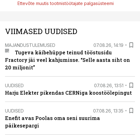
Ettevõte muutis tootmistöötajate palgasüsteemi
VIIMASED UUDISED
MAJANDUSTULEMUSED
07.08.26, 14:19
Tugeva käibehüppe teinud tööstusidu
Fractory jäi veel kahjumisse. “Selle aasta siht on
20 miljonit”
UUDISED
07.08.26, 13:51
Harju Elekter pikendas CERNiga koostöölepingut
UUDISED
07.08.26, 13:35
Enefit avas Poolas oma seni suurima
päikesepargi