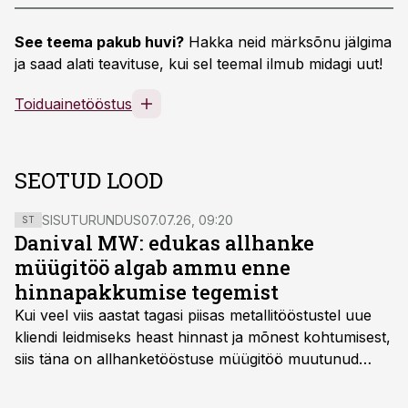
See teema pakub huvi?
Hakka neid märksõnu jälgima
ja saad alati teavituse, kui sel teemal ilmub midagi uut!
Toiduainetööstus
SEOTUD LOOD
SISUTURUNDUS
07.07.26, 09:20
ST
Danival MW: edukas allhanke
müügitöö algab ammu enne
hinnapakkumise tegemist
Kui veel viis aastat tagasi piisas metallitööstustel uue
kliendi leidmiseks heast hinnast ja mõnest kohtumisest,
siis täna on allhanketööstuse müügitöö muutunud
märksa pikemaks ja süsteemsemaks. Konkurents on
kasvanud, kliendid kaaluvad otsuseid põhjalikumalt