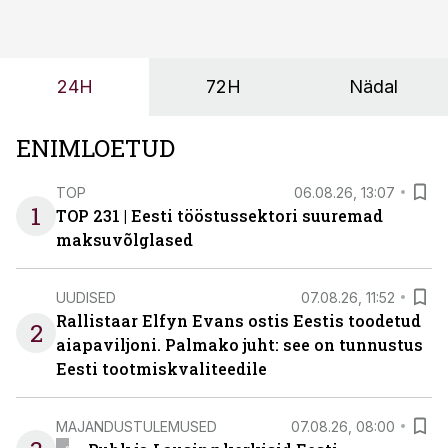
ning partnerit ei valita enam ainult tootmisvõimekuse
või hinnakirja järgi.
24H
72H
Nädal
ENIMLOETUD
TOP
06.08.26, 13:07
1
TOP 231 | Eesti tööstussektori suuremad
maksuvõlglased
UUDISED
07.08.26, 11:52
Rallistaar Elfyn Evans ostis Eestis toodetud
2
aiapaviljoni. Palmako juht: see on tunnustus
Eesti tootmiskvaliteedile
MAJANDUSTULEMUSED
07.08.26, 08:00