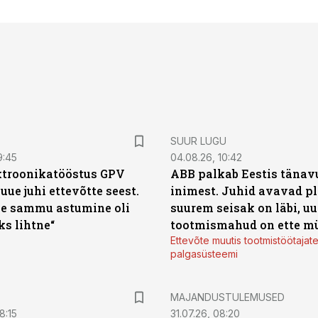
SUUR LUGU
9:45
04.08.26, 10:42
ktroonikatööstus GPV
ABB palkab Eestis tänavu
 uue juhi ettevõtte seest.
inimest. Juhid avavad pl
e sammu astumine oli
suurem seisak on läbi, uu
ks lihtne“
tootmismahud on ette m
Ettevõte muutis tootmistöötajat
palgasüsteemi
MAJANDUSTULEMUSED
8:15
31.07.26, 08:20