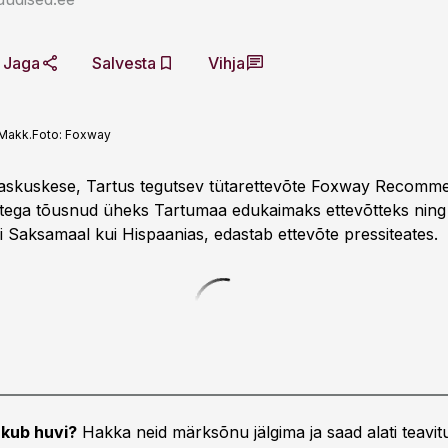
Jaga
Salvesta
Vihja
Makk.
Foto:
Foxway
raskuskese, Tartus tegutsev tütarettevõte Foxway Recomm
atega tõusnud üheks Tartumaa edukaimaks ettevõtteks nin
i Saksamaal kui Hispaanias, edastab ettevõte pressiteates.
kub huvi?
Hakka neid märksõnu jälgima ja saad alati teavitu