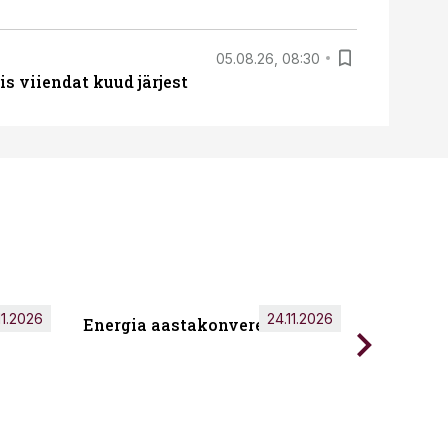
05.08.26, 08:30
s viiendat kuud järjest
11.2026
24.11.2026
Energia aastakonverents 2026
Tark töö