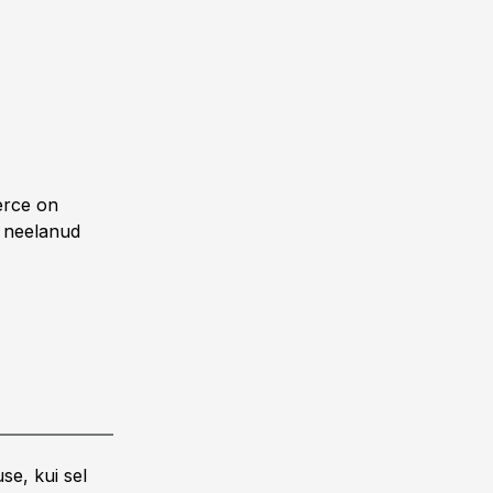
erce on
g neelanud
se, kui sel