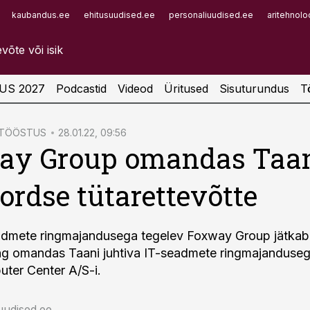
kaubandus.ee
ehitusuudised.ee
personaliuudised.ee
aritehnolo
Infopank
Radar
US 2027
Podcastid
Videod
Üritused
Sisuturundus
T
ATÖÖSTUS
28.01.22, 09:56
ay Group omandas Taa
kordse tütarettevõtte
eadmete ringmajandusega tegelev Foxway Group jätkab 
ng omandas Taani juhtiva IT-seadmete ringmajanduseg
ter Center A/S-i.
uudised.ee