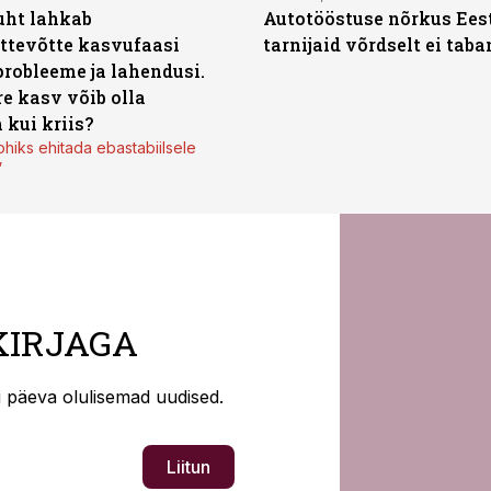
uht lahkab
Autotööstuse nõrkus Ees
ttevõtte kasvufaasi
tarnijaid võrdselt ei tab
probleeme ja lahendusi.
re kasv võib olla
 kui kriis?
ohiks ehitada ebastabiilsele
”
KIRJAGA
ti päeva olulisemad uudised.
Liitun