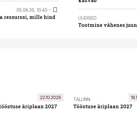
kasvab
05.08.26, 10:40
 ressurssi, mille hind
UUDISED
Tootmine vähenes juuni
22.10.2026
18.
TALLINN
tööstuse äriplaan 2027
Tööstuse äriplaan 2027