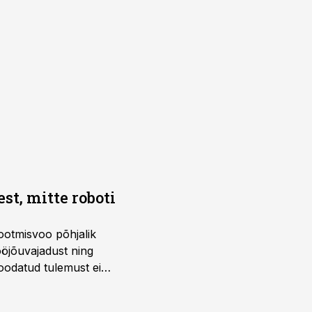
t, mitte roboti
ootmisvoo põhjalik
öjõuvajadust ning
 oodatud tulemust ei
 tegevjuht Sander