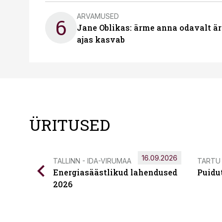
ARVAMUSED
6
Jane Oblikas: ärme anna odavalt ära
ajas kasvab
ÜRITUSED
16.09.2026
TALLINN - IDA-VIRUMAA
TARTU
Energiasäästlikud lahendused
Puidu
2026