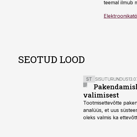
teemal ilmub m
Elektroonikat
SEOTUD LOOD
ST
SISUTURUNDUS
13.0
Pakendamisli
valimisest
Tootmisettevõtte paken
analüüs, et uus süstee
oleks valmis ka ettevõt
too, nendib tootmise j
Mitendorf.