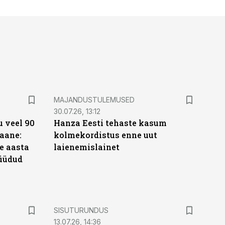
MAJANDUSTULEMUSED
30.07.26, 13:12
 veel 90
Hanza Eesti tehaste kasum
aane:
kolmekordistus enne uut
e aasta
laienemislainet
üüdud
e
ST
SISUTURUNDUS
13.07.26, 14:36