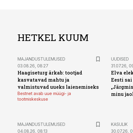
HETKEL KUUM
MAJANDUSTULEMUSED
UUDISED
03.08.26, 08:27
31.07.26, 0
Haagiseturg ärkab: tootjad
Elva ele
kasvatavad mahtu ja
Eesti sai
valmistuvad uueks laienemiseks
„Järgmis
Bestnet avab uue müügi- ja
minu jao
tootmiskeskuse
MAJANDUSTULEMUSED
KASULIK
04.08.26, 08:13
30.07.26, 0