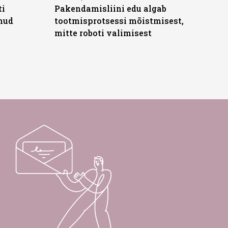
ti
Pakendamisliini edu algab
anud
tootmisprotsessi mõistmisest,
mitte roboti valimisest