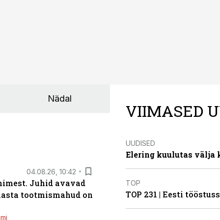
Nädal
VIIMASED U
UUDISED
Elering kuulutas välja
04.08.26, 10:42
inimest. Juhid avavad
TOP
TOP 231 | Eesti tööstu
 aasta tootmismahud on
emi