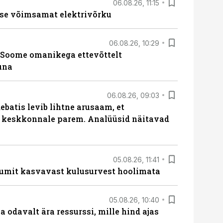
06.08.26, 11:15
se võimsamat elektrivõrku
06.08.26, 10:29
Soome omanikega ettevõttelt
una
06.08.26, 09:03
batis levib lihtne arusaam, et
i keskkonnale parem. Analüüsid näitavad
05.08.26, 11:41
umit kasvavast kulusurvest hoolimata
05.08.26, 10:40
 odavalt ära ressurssi, mille hind ajas