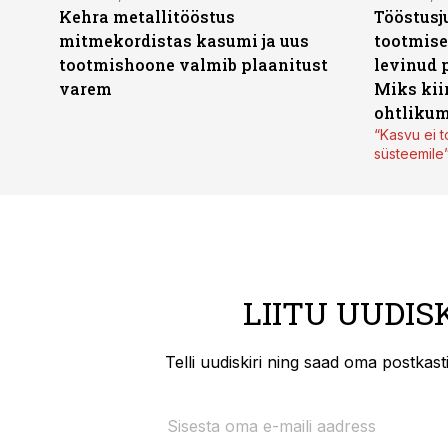
Kehra metallitööstus
Tööstusj
mitmekordistas kasumi ja uus
tootmise
tootmishoone valmib plaanitust
levinud 
varem
Miks kii
ohtlikum
“Kasvu ei t
süsteemile
LIITU UUDIS
Telli uudiskiri ning saad oma postkas