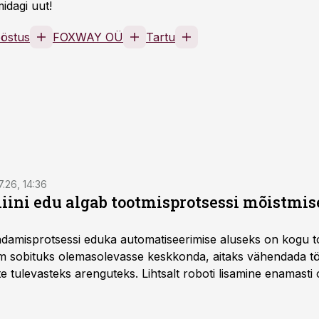
idagi uut!
ööstus
FOXWAY OÜ
Tartu
7.26, 14:36
ini edu algab tootmisprotsessi mõistmises
damisprotsessi eduka automatiseerimise aluseks on kogu t
m sobituks olemasolevasse keskkonda, aitaks vähendada tö
te tulevasteks arenguteks. Lihtsalt roboti lisamine enamasti
a tööstuse automatiseerimislahenduste arendaja Smitech OÜ