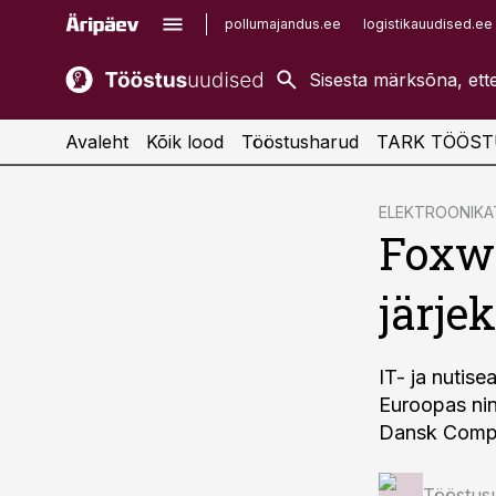
pollumajandus.ee
logistikauudised.ee
kaubandus.ee
imelineajalugu.ee
kinnisvarauudised.ee
imelineteadus.ee
Avaleht
Kõik lood
Tööstusharud
TARK TÖÖST
cebook
ELEKTROONIK
Foxw
Twitter)
kedIn
järje
ail
k
IT- ja nutis
Euroopas ni
Dansk Compu
Tööstus