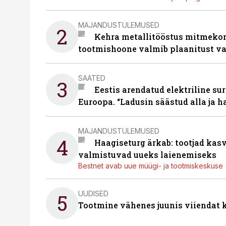
MAJANDUSTULEMUSED
2
Kehra metallitööstus mitmekor
tootmishoone valmib plaanitust v
SAATED
3
Eestis arendatud elektriline sur
Euroopa. “Ladusin säästud alla ja 
MAJANDUSTULEMUSED
4
Haagiseturg ärkab: tootjad kas
valmistuvad uueks laienemiseks
Bestnet avab uue müügi- ja tootmiskeskuse
UUDISED
5
Tootmine vähenes juunis viiendat k