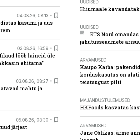
UUDISED
Hiiumaale kavandatak
04.08.26, 08:13
distas kasumi ja uus
UUDISED
arem
ETS Nord omandas 
jahutusseadmete ärisu
03.08.26, 16:59
filaud lööb laineid üle
ARVAMUSED
hakkasin ehitama”
Kaupo Karba: pakendide
korduskasutus on alat
03.08.26, 08:27
teistsugust pilti
vatavad mahtu ja
MAJANDUSTULEMUSED
HKFoods kasvatas kas
05.08.26, 08:30
ARVAMUSED
uud järjest
Jane Oblikas: ärme anna