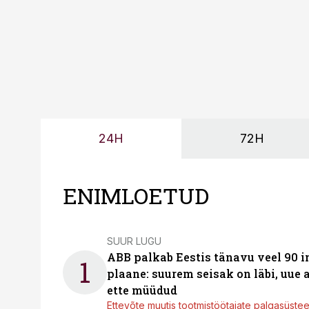
24H
72H
ENIMLOETUD
SUUR LUGU
ABB palkab Eestis tänavu veel 90 
1
plaane: suurem seisak on läbi, uue
ette müüdud
Ettevõte muutis tootmistöötajate palgasüste