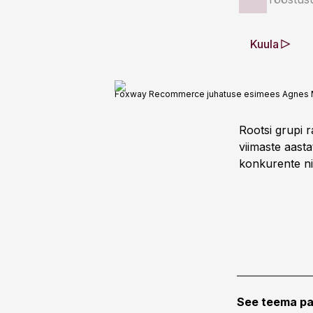
Kuula
Foxway Recommerce juhatuse esimees Agnes 
Rootsi grupi 
viimaste aast
konkurente ni
See teema pa