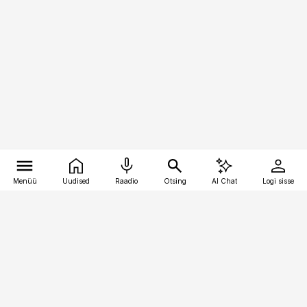
Menüü
Uudised
Raadio
Otsing
AI Chat
Logi sisse
Vana-Lõuna 39/1, 19094 Tallinn
(+372) 667 0111
toostusuudised@toostusuudised.ee