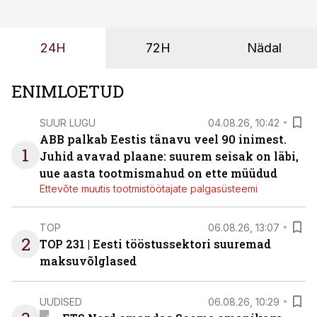
või hinnakirja järgi.
24H
72H
Nädal
ENIMLOETUD
SUUR LUGU
04.08.26, 10:42
ABB palkab Eestis tänavu veel 90 inimest.
1
Juhid avavad plaane: suurem seisak on läbi,
uue aasta tootmismahud on ette müüdud
Ettevõte muutis tootmistöötajate palgasüsteemi
TOP
06.08.26, 13:07
2
TOP 231 | Eesti tööstussektori suuremad
maksuvõlglased
UUDISED
06.08.26, 10:29