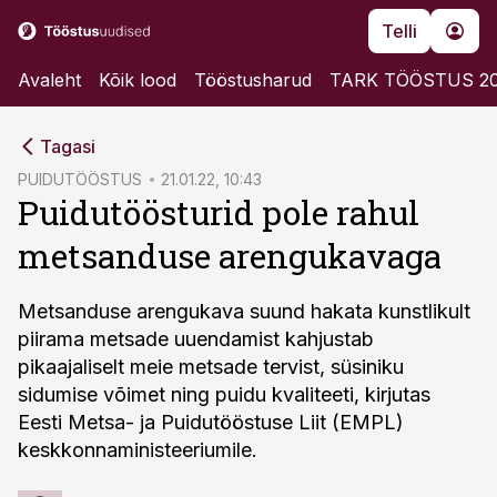
Telli
Avaleht
Kõik lood
Tööstusharud
TARK TÖÖSTUS 2
cebook
Tagasi
Twitter)
PUIDUTÖÖSTUS
21.01.22, 10:43
Puidutöösturid pole rahul
kedIn
metsanduse arengukavaga
ail
k
Metsanduse arengukava suund hakata kunstlikult
piirama metsade uuendamist kahjustab
pikaajaliselt meie metsade tervist, süsiniku
sidumise võimet ning puidu kvaliteeti, kirjutas
Eesti Metsa- ja Puidutööstuse Liit (EMPL)
keskkonnaministeeriumile.