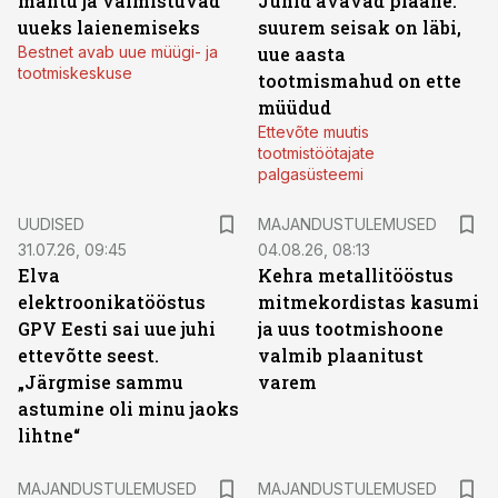
mahtu ja valmistuvad
Juhid avavad plaane:
uueks laienemiseks
suurem seisak on läbi,
Bestnet avab uue müügi- ja
uue aasta
tootmiskeskuse
tootmismahud on ette
müüdud
Ettevõte muutis
tootmistöötajate
palgasüsteemi
UUDISED
MAJANDUSTULEMUSED
31.07.26, 09:45
04.08.26, 08:13
Elva
Kehra metallitööstus
elektroonikatööstus
mitmekordistas kasumi
GPV Eesti sai uue juhi
ja uus tootmishoone
ettevõtte seest.
valmib plaanitust
„Järgmise sammu
varem
astumine oli minu jaoks
lihtne“
MAJANDUSTULEMUSED
MAJANDUSTULEMUSED