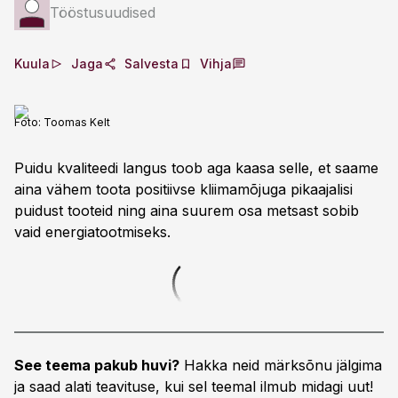
Tööstusuudised
Kuula
Jaga
Salvesta
Vihja
Foto:
Toomas Kelt
Puidu kvaliteedi langus toob aga kaasa selle, et saame
aina vähem toota positiivse kliimamõjuga pikaajalisi
puidust tooteid ning aina suurem osa metsast sobib
vaid energiatootmiseks.
See teema pakub huvi?
Hakka neid märksõnu jälgima
ja saad alati teavituse, kui sel teemal ilmub midagi uut!