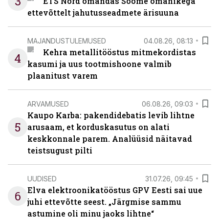
3
ETS Nord omandas Soome omanikega
ettevõttelt jahutusseadmete ärisuuna
MAJANDUSTULEMUSED
04.08.26, 08:13
Kehra metallitööstus mitmekordistas
4
kasumi ja uus tootmishoone valmib
plaanitust varem
ARVAMUSED
06.08.26, 09:03
Kaupo Karba: pakendidebatis levib lihtne
5
arusaam, et korduskasutus on alati
keskkonnale parem. Analüüsid näitavad
teistsugust pilti
UUDISED
31.07.26, 09:45
Elva elektroonikatööstus GPV Eesti sai uue
6
juhi ettevõtte seest. „Järgmise sammu
astumine oli minu jaoks lihtne“