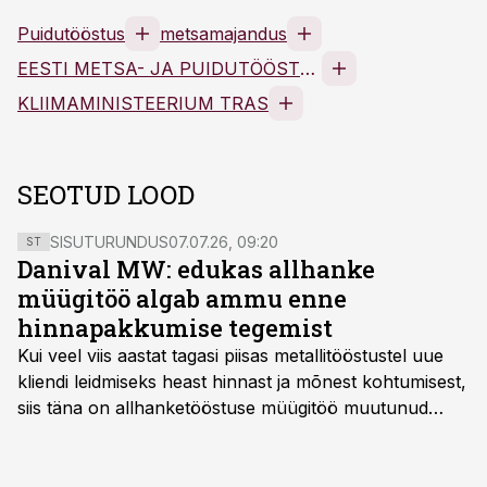
Puidutööstus
metsamajandus
EESTI METSA- JA PUIDUTÖÖSTUSE LIIT MTÜ
KLIIMAMINISTEERIUM TRAS
SEOTUD LOOD
SISUTURUNDUS
07.07.26, 09:20
ST
Danival MW: edukas allhanke
müügitöö algab ammu enne
hinnapakkumise tegemist
Kui veel viis aastat tagasi piisas metallitööstustel uue
kliendi leidmiseks heast hinnast ja mõnest kohtumisest,
siis täna on allhanketööstuse müügitöö muutunud
märksa pikemaks ja süsteemsemaks. Konkurents on
kasvanud, kliendid kaaluvad otsuseid põhjalikumalt
ning partnerit ei valita enam ainult tootmisvõimekuse