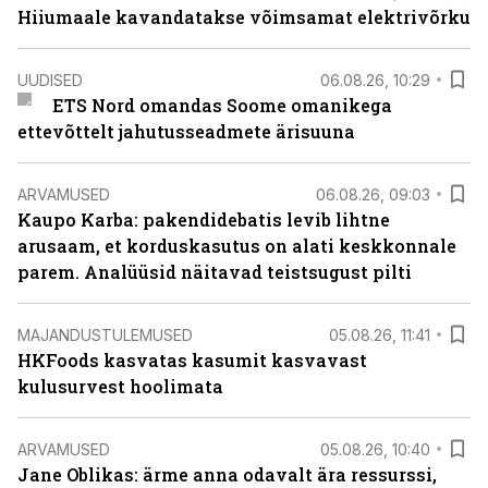
Hiiumaale kavandatakse võimsamat elektrivõrku
UUDISED
06.08.26, 10:29
ETS Nord omandas Soome omanikega
ettevõttelt jahutusseadmete ärisuuna
ARVAMUSED
06.08.26, 09:03
Kaupo Karba: pakendidebatis levib lihtne
arusaam, et korduskasutus on alati keskkonnale
parem. Analüüsid näitavad teistsugust pilti
MAJANDUSTULEMUSED
05.08.26, 11:41
HKFoods kasvatas kasumit kasvavast
kulusurvest hoolimata
ARVAMUSED
05.08.26, 10:40
Jane Oblikas: ärme anna odavalt ära ressurssi,