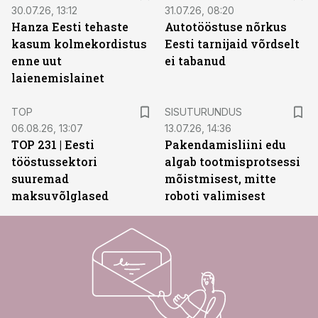
30.07.26, 13:12
31.07.26, 08:20
Hanza Eesti tehaste
Autotööstuse nõrkus
kasum kolmekordistus
Eesti tarnijaid võrdselt
enne uut
ei tabanud
laienemislainet
ST
TOP
SISUTURUNDUS
06.08.26, 13:07
13.07.26, 14:36
TOP 231 | Eesti
Pakendamisliini edu
tööstussektori
algab tootmisprotsessi
suuremad
mõistmisest, mitte
maksuvõlglased
roboti valimisest