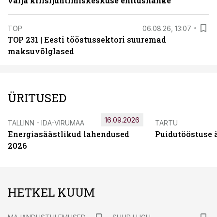
välja kriisijuhtimiskeskuse ehitushanke
TOP
06.08.26, 13:07
TOP 231 | Eesti tööstussektori suuremad
maksuvõlglased
ÜRITUSED
16.09.2026
TALLINN - IDA-VIRUMAA
TARTU
Energiasäästlikud lahendused
Puidutööstuse 
2026
HETKEL KUUM