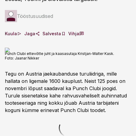
Tööstusuudised
Kuula
Jaga
Salvesta
Vihja
Punch Clubi ettevõtte juht ja kaasasutaja Kristjan-Walter Kask.
Foto:
Jaanar Nikker
Tegu on Austria jaekaubanduse turuliidriga, mille
hallata on ligemale 1600 kauplust. Neist 125 poes on
novembri lõpust saadaval ka Punch Clubi joogid.
Turule sisenetakse kahe rahvusvaheliselt auhinnatud
tooteseeriaga ning kokku jõuab Austria tarbijateni
koguni kümme erinevat Punch Clubi toodet.