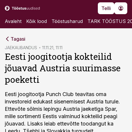
Telli
Avaleht
Kõik lood
Tööstusharud
TARK TÖÖSTUS 2
cebook
Tagasi
Twitter)
JAEKAUBANDUS
11.11.21, 11:11
Eesti joogitootja kokteilid
kedIn
jõuavad Austria suurimasse
ail
poeketti
k
Eesti joogitootja Punch Club teavitas oma
investoreid edukast sisenemisest Austria turule.
Ettevõte sõlmis lepingu Austria jaeketiga Spar,
mille sortimenti Eestis valminud kokteilid peagi
jõuavad. Lisaks leiab ettevõtte toodangut ka
Leedu, Tšehhi ja Slovakkia turgudelt.