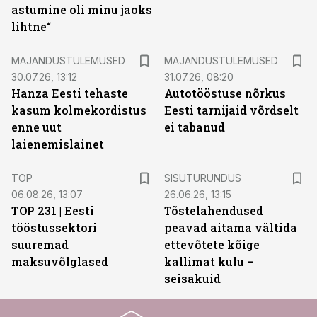
astumine oli minu jaoks
lihtne“
MAJANDUSTULEMUSED
MAJANDUSTULEMUSED
30.07.26, 13:12
31.07.26, 08:20
Hanza Eesti tehaste
Autotööstuse nõrkus
kasum kolmekordistus
Eesti tarnijaid võrdselt
enne uut
ei tabanud
laienemislainet
ST
TOP
SISUTURUNDUS
06.08.26, 13:07
26.06.26, 13:15
TOP 231 | Eesti
Tõstelahendused
tööstussektori
peavad aitama vältida
suuremad
ettevõtete kõige
maksuvõlglased
kallimat kulu –
seisakuid