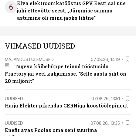
Elva elektroonikatööstus GPV Eesti sai uue
6
juhi ettevõtte seest. „Järgmise sammu
astumine oli minu jaoks lihtne“
VIIMASED UUDISED
MAJANDUSTULEMUSED
07.08.26, 14:19
Tugeva käibehüppe teinud tööstusidu
Fractory jäi veel kahjumisse. “Selle aasta siht on
20 miljonit”
UUDISED
07.08.26, 13:51
Harju Elekter pikendas CERNiga koostöölepingut
UUDISED
07.08.26, 13:35
Enefit avas Poolas oma seni suurima