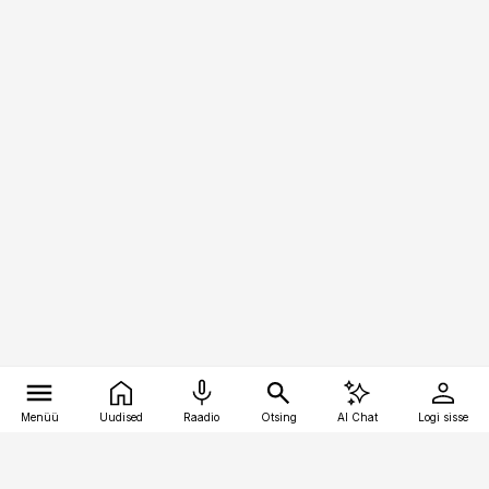
Menüü
Uudised
Raadio
Otsing
AI Chat
Logi sisse