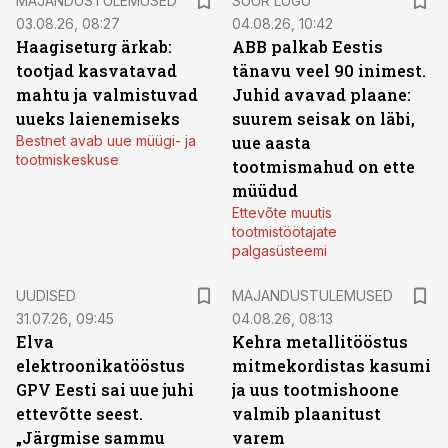
MAJANDUSTULEMUSED
SUUR LUGU
03.08.26, 08:27
04.08.26, 10:42
Haagiseturg ärkab:
ABB palkab Eestis
tootjad kasvatavad
tänavu veel 90 inimest.
mahtu ja valmistuvad
Juhid avavad plaane:
uueks laienemiseks
suurem seisak on läbi,
Bestnet avab uue müügi- ja
uue aasta
tootmiskeskuse
tootmismahud on ette
müüdud
Ettevõte muutis
tootmistöötajate
palgasüsteemi
UUDISED
MAJANDUSTULEMUSED
31.07.26, 09:45
04.08.26, 08:13
Elva
Kehra metallitööstus
elektroonikatööstus
mitmekordistas kasumi
GPV Eesti sai uue juhi
ja uus tootmishoone
ettevõtte seest.
valmib plaanitust
„Järgmise sammu
varem