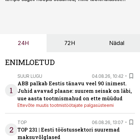
sõltub kogu objekti või tootmise sujuvus. Kui tõstuk
seisab, töö katkeb või masin ei vasta töötingimustele,
ei tähenda see ettevõtte jaoks ainult tehnilist
probleemi, vaid otsest rahalist kulu, venivaid tähtaegu
ja suuremaid riske tööohutusele.
24H
72H
Nädal
ENIMLOETUD
SUUR LUGU
04.08.26, 10:42
ABB palkab Eestis tänavu veel 90 inimest.
1
Juhid avavad plaane: suurem seisak on läbi,
uue aasta tootmismahud on ette müüdud
Ettevõte muutis tootmistöötajate palgasüsteemi
TOP
06.08.26, 13:07
2
TOP 231 | Eesti tööstussektori suuremad
maksuvõlglased