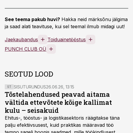
See teema pakub huvi?
Hakka neid märksõnu jälgima
ja saad alati teavituse, kui sel teemal ilmub midagi uut!
Jaekaubandus
Toiduainetööstus
PUNCH CLUB OÜ
SEOTUD LOOD
SISUTURUNDUS
26.06.26, 13:15
ST
Tõstelahendused peavad aitama
vältida ettevõtete kõige kallimat
kulu – seisakuid
Ehitus-, tööstus- ja logistikasektoris räägitakse täna
palju efektiivsusest, kuid praktikas määravad töö
tempo sageli hoopis seadmed, mille töökindlusest