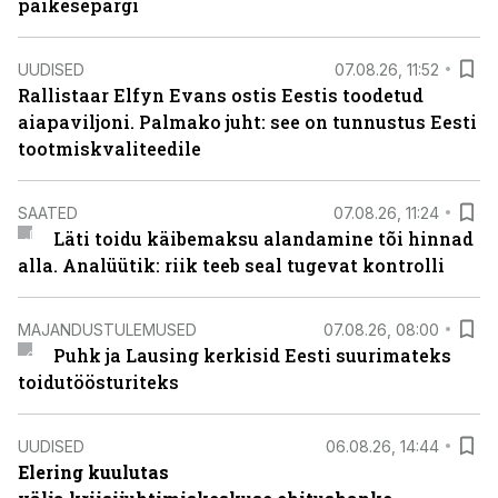
päikesepargi
UUDISED
07.08.26, 11:52
Rallistaar Elfyn Evans ostis Eestis toodetud
aiapaviljoni. Palmako juht: see on tunnustus Eesti
tootmiskvaliteedile
SAATED
07.08.26, 11:24
Läti toidu käibemaksu alandamine tõi hinnad
alla. Analüütik: riik teeb seal tugevat kontrolli
MAJANDUSTULEMUSED
07.08.26, 08:00
Puhk ja Lausing kerkisid Eesti suurimateks
toidutöösturiteks
UUDISED
06.08.26, 14:44
Elering kuulutas