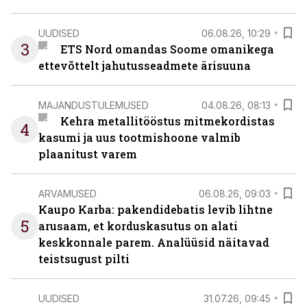
UUDISED
06.08.26, 10:29
3
ETS Nord omandas Soome omanikega
ettevõttelt jahutusseadmete ärisuuna
MAJANDUSTULEMUSED
04.08.26, 08:13
Kehra metallitööstus mitmekordistas
4
kasumi ja uus tootmishoone valmib
plaanitust varem
ARVAMUSED
06.08.26, 09:03
Kaupo Karba: pakendidebatis levib lihtne
5
arusaam, et korduskasutus on alati
keskkonnale parem. Analüüsid näitavad
teistsugust pilti
UUDISED
31.07.26, 09:45