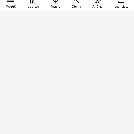
Menüü
Uudised
Raadio
Otsing
AI Chat
Logi sisse
Vana-Lõuna 39/1, 19094 Tallinn
(+372) 667 0111
toostusuudised@toostusuudised.ee
Telli
Reklaam
Firmast
Sisu kasutamisõigused
Ajakirjaniku
eetikakoodeks
Üldtingimused
Privaatsustingimused
Küpsiste poliitika
KKK
Eesti Meediaettevõtete
Eelistuste haldamine
Liit