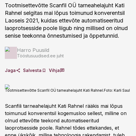
Tootmisettevõtte Scanfil OÜ tarneahelajuht Kati
Rahnel selgitas mai lõpus toimunud konverentsil
Laoseis 2021, kuidas ettevõte automatiseeritud
laoprotsesside poole liigub ning millised on olnud
senise teekonna õnnestumised ja õppetunnid.
Harro Puusild
Tööstusuudised.ee juht
Jaga
Salvesta
Vihja
Tootmisettevõtte Scanfil OÜ tarneahelajuht Kati Rahnel.
Foto:
Karli Saul
Scanfili tarneahelajuht Kati Rahnel rääkis mai lõpus
toimunud konverentsil kogemusloo sellest, milline on
olnud ettevõtte teekond automatiseeritud
laoprotsesside poole. Rahnel tõdes ettekandes, et
enne ükskõik, millise tehnoloogia rakendamist, tuleb