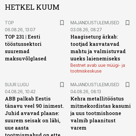
HETKEL KUUM
TOP
MAJANDUSTULEMUSED
06.08.26, 13:07
03.08.26, 08:27
TOP 231 | Eesti
Haagiseturg ärkab:
tööstussektori
tootjad kasvatavad
suuremad
mahtu ja valmistuvad
maksuvõlglased
uueks laienemiseks
Bestnet avab uue müügi- ja
tootmiskeskuse
SUUR LUGU
MAJANDUSTULEMUSED
04.08.26, 10:42
04.08.26, 08:13
ABB palkab Eestis
Kehra metallitööstus
tänavu veel 90 inimest.
mitmekordistas kasumi
Juhid avavad plaane:
ja uus tootmishoone
suurem seisak on läbi,
valmib plaanitust
uue aasta
varem
tootmismahud on ette