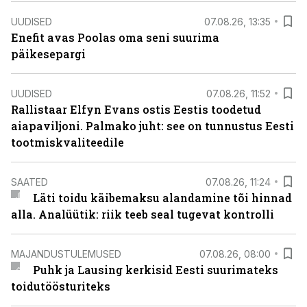
UUDISED
07.08.26, 13:35
Enefit avas Poolas oma seni suurima
päikesepargi
UUDISED
07.08.26, 11:52
Rallistaar Elfyn Evans ostis Eestis toodetud
aiapaviljoni. Palmako juht: see on tunnustus Eesti
tootmiskvaliteedile
SAATED
07.08.26, 11:24
Läti toidu käibemaksu alandamine tõi hinnad
alla. Analüütik: riik teeb seal tugevat kontrolli
MAJANDUSTULEMUSED
07.08.26, 08:00
Puhk ja Lausing kerkisid Eesti suurimateks
toidutöösturiteks