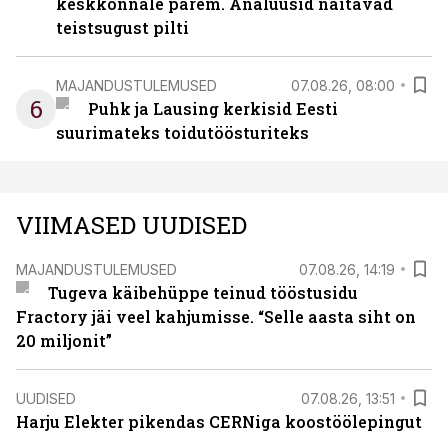
keskkonnale parem. Analüüsid näitavad
teistsugust pilti
MAJANDUSTULEMUSED
07.08.26, 08:00
6
Puhk ja Lausing kerkisid Eesti
suurimateks toidutöösturiteks
VIIMASED UUDISED
MAJANDUSTULEMUSED
07.08.26, 14:19
Tugeva käibehüppe teinud tööstusidu
Fractory jäi veel kahjumisse. “Selle aasta siht on
20 miljonit”
UUDISED
07.08.26, 13:51
Harju Elekter pikendas CERNiga koostöölepingut