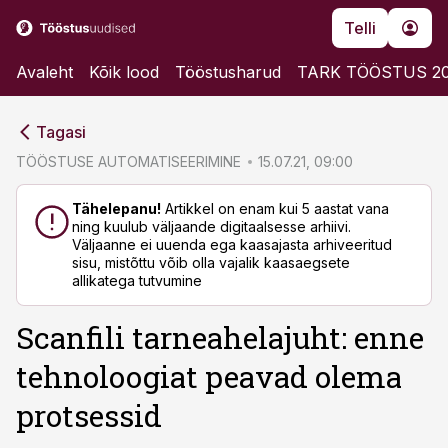
Telli
Avaleht
Kõik lood
Tööstusharud
TARK TÖÖSTUS 2
cebook
Tagasi
Twitter)
TÖÖSTUSE AUTOMATISEERIMINE
15.07.21, 09:00
kedIn
Tähelepanu!
Artikkel on enam kui 5 aastat vana
ning kuulub väljaande digitaalsesse arhiivi.
ail
Väljaanne ei uuenda ega kaasajasta arhiveeritud
sisu, mistõttu võib olla vajalik kaasaegsete
k
allikatega tutvumine
Scanfili tarneahelajuht: enne
tehnoloogiat peavad olema
protsessid