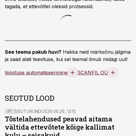
tagada, et ettevõttel oleksid protsessid.
See teema pakub huvi?
Hakka neid märksõnu jälgima
ja saad alati teavituse, kui sel teemal ilmub midagi uut!
tööstuse automatiseerimine
SCANFIL OÜ
SEOTUD LOOD
SISUTURUNDUS
26.06.26, 13:15
ST
Tõstelahendused peavad aitama
vältida ettevõtete kõige kallimat
kulu – seisakuid