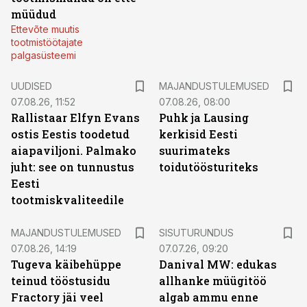
müüdud
Ettevõte muutis
tootmistöötajate
palgasüsteemi
UUDISED
MAJANDUSTULEMUSED
07.08.26, 11:52
07.08.26, 08:00
Rallistaar Elfyn Evans
Puhk ja Lausing
ostis Eestis toodetud
kerkisid Eesti
aiapaviljoni. Palmako
suurimateks
juht: see on tunnustus
toidutöösturiteks
Eesti
tootmiskvaliteedile
ST
MAJANDUSTULEMUSED
SISUTURUNDUS
07.08.26, 14:19
07.07.26, 09:20
Tugeva käibehüppe
Danival MW: edukas
teinud tööstusidu
allhanke müügitöö
Fractory jäi veel
algab ammu enne