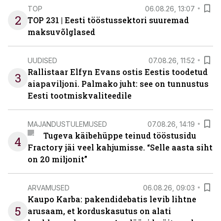
TOP
06.08.26, 13:07
2
TOP 231 | Eesti tööstussektori suuremad
maksuvõlglased
UUDISED
07.08.26, 11:52
Rallistaar Elfyn Evans ostis Eestis toodetud
3
aiapaviljoni. Palmako juht: see on tunnustus
Eesti tootmiskvaliteedile
MAJANDUSTULEMUSED
07.08.26, 14:19
Tugeva käibehüppe teinud tööstusidu
4
Fractory jäi veel kahjumisse. “Selle aasta siht
on 20 miljonit”
ARVAMUSED
06.08.26, 09:03
Kaupo Karba: pakendidebatis levib lihtne
5
arusaam, et korduskasutus on alati