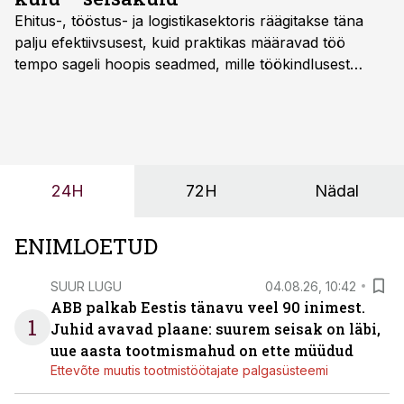
Ehitus-, tööstus- ja logistikasektoris räägitakse täna
palju efektiivsusest, kuid praktikas määravad töö
tempo sageli hoopis seadmed, mille töökindlusest
sõltub kogu objekti või tootmise sujuvus. Kui tõstuk
seisab, töö katkeb või masin ei vasta töötingimustele,
ei tähenda see ettevõtte jaoks ainult tehnilist
probleemi, vaid otsest rahalist kulu, venivaid tähtaegu
ja suuremaid riske tööohutusele.
24H
72H
Nädal
ENIMLOETUD
SUUR LUGU
04.08.26, 10:42
ABB palkab Eestis tänavu veel 90 inimest.
1
Juhid avavad plaane: suurem seisak on läbi,
uue aasta tootmismahud on ette müüdud
Ettevõte muutis tootmistöötajate palgasüsteemi