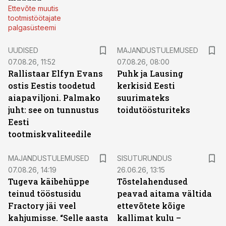
Ettevõte muutis
tootmistöötajate
palgasüsteemi
UUDISED
MAJANDUSTULEMUSED
07.08.26, 11:52
07.08.26, 08:00
Rallistaar Elfyn Evans
Puhk ja Lausing
ostis Eestis toodetud
kerkisid Eesti
aiapaviljoni. Palmako
suurimateks
juht: see on tunnustus
toidutöösturiteks
Eesti
tootmiskvaliteedile
ST
MAJANDUSTULEMUSED
SISUTURUNDUS
07.08.26, 14:19
26.06.26, 13:15
Tugeva käibehüppe
Tõstelahendused
teinud tööstusidu
peavad aitama vältida
Fractory jäi veel
ettevõtete kõige
kahjumisse. “Selle aasta
kallimat kulu –