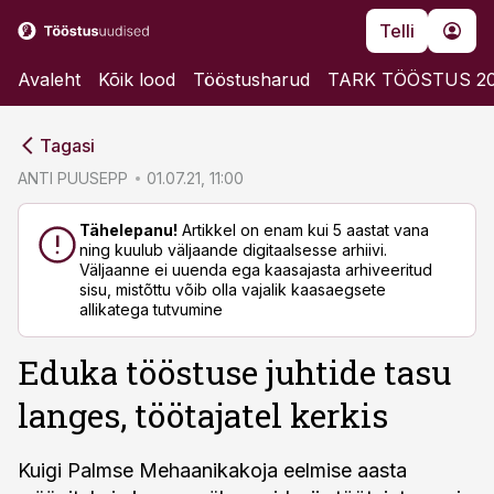
Telli
Avaleht
Kõik lood
Tööstusharud
TARK TÖÖSTUS 2
cebook
Tagasi
Twitter)
ANTI PUUSEPP
01.07.21, 11:00
kedIn
Tähelepanu!
Artikkel on enam kui 5 aastat vana
ning kuulub väljaande digitaalsesse arhiivi.
ail
Väljaanne ei uuenda ega kaasajasta arhiveeritud
sisu, mistõttu võib olla vajalik kaasaegsete
k
allikatega tutvumine
Eduka tööstuse juhtide tasu
langes, töötajatel kerkis
Kuigi Palmse Mehaanikakoja eelmise aasta