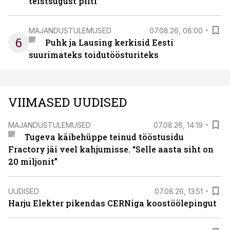
teistsugust pilti
MAJANDUSTULEMUSED
07.08.26, 08:00
6
Puhk ja Lausing kerkisid Eesti
suurimateks toidutöösturiteks
VIIMASED UUDISED
MAJANDUSTULEMUSED
07.08.26, 14:19
Tugeva käibehüppe teinud tööstusidu
Fractory jäi veel kahjumisse. “Selle aasta siht on
20 miljonit”
UUDISED
07.08.26, 13:51
Harju Elekter pikendas CERNiga koostöölepingut