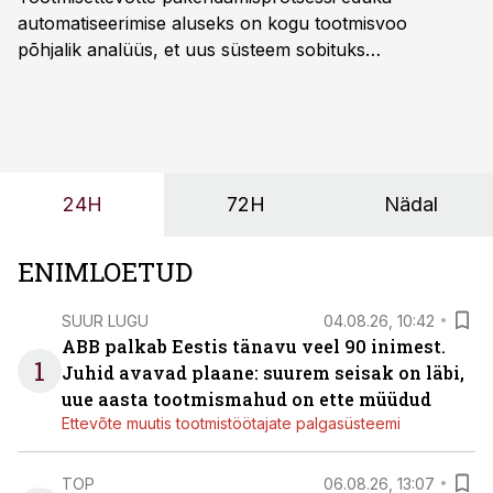
automatiseerimise aluseks on kogu tootmisvoo
põhjalik analüüs, et uus süsteem sobituks
olemasolevasse keskkonda, aitaks vähendada
tööjõuvajadust ning oleks valmis ka ettevõtte
tulevasteks arenguteks. Lihtsalt roboti lisamine
enamasti oodatud tulemust ei too, nendib tootmise ja
tööstuse automatiseerimislahenduste arendaja Smitech
24H
72H
Nädal
OÜ tegevjuht Sander Mitendorf.
ENIMLOETUD
SUUR LUGU
04.08.26, 10:42
ABB palkab Eestis tänavu veel 90 inimest.
1
Juhid avavad plaane: suurem seisak on läbi,
uue aasta tootmismahud on ette müüdud
Ettevõte muutis tootmistöötajate palgasüsteemi
TOP
06.08.26, 13:07