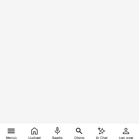
Menüü
Uudised
Raadio
Otsing
AI Chat
Logi sisse