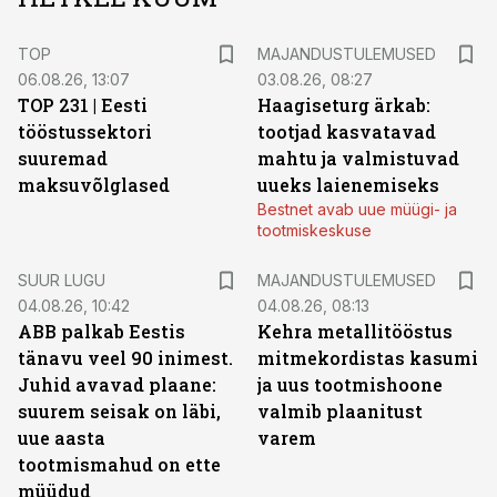
TOP
MAJANDUSTULEMUSED
06.08.26, 13:07
03.08.26, 08:27
TOP 231 | Eesti
Haagiseturg ärkab:
tööstussektori
tootjad kasvatavad
suuremad
mahtu ja valmistuvad
maksuvõlglased
uueks laienemiseks
Bestnet avab uue müügi- ja
tootmiskeskuse
SUUR LUGU
MAJANDUSTULEMUSED
04.08.26, 10:42
04.08.26, 08:13
ABB palkab Eestis
Kehra metallitööstus
tänavu veel 90 inimest.
mitmekordistas kasumi
Juhid avavad plaane:
ja uus tootmishoone
suurem seisak on läbi,
valmib plaanitust
uue aasta
varem
tootmismahud on ette
müüdud