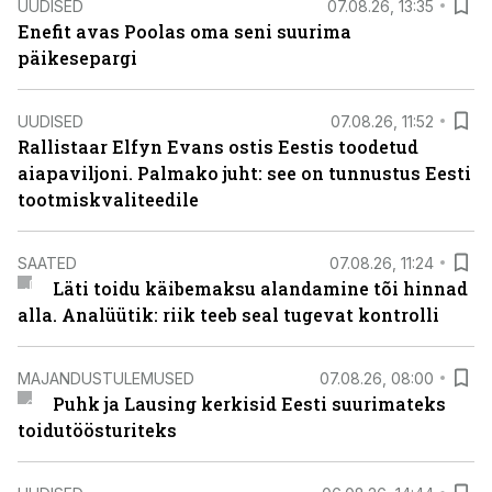
UUDISED
07.08.26, 13:35
Enefit avas Poolas oma seni suurima
päikesepargi
UUDISED
07.08.26, 11:52
Rallistaar Elfyn Evans ostis Eestis toodetud
aiapaviljoni. Palmako juht: see on tunnustus Eesti
tootmiskvaliteedile
SAATED
07.08.26, 11:24
Läti toidu käibemaksu alandamine tõi hinnad
alla. Analüütik: riik teeb seal tugevat kontrolli
MAJANDUSTULEMUSED
07.08.26, 08:00
Puhk ja Lausing kerkisid Eesti suurimateks
toidutöösturiteks