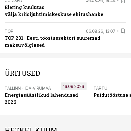
UUDISED
06.08.26, 14:44
Elering kuulutas
välja kriisijuhtimiskeskuse ehitushanke
TOP
06.08.26, 13:07
TOP 231 | Eesti tööstussektori suuremad
maksuvõlglased
ÜRITUSED
16.09.2026
TALLINN - IDA-VIRUMAA
TARTU
Energiasäästlikud lahendused
Puidutööstuse 
2026
HETKEL KUUM