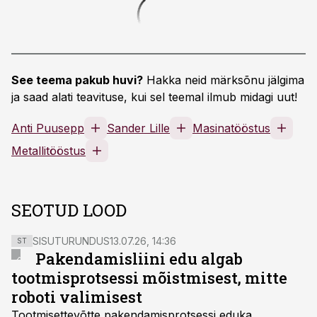
See teema pakub huvi?
Hakka neid märksõnu jälgima
ja saad alati teavituse, kui sel teemal ilmub midagi uut!
Anti Puusepp
Sander Lille
Masinatööstus
Metallitööstus
SEOTUD LOOD
SISUTURUNDUS
13.07.26, 14:36
ST
Pakendamisliini edu algab
tootmisprotsessi mõistmisest, mitte
roboti valimisest
Tootmisettevõtte pakendamisprotsessi eduka