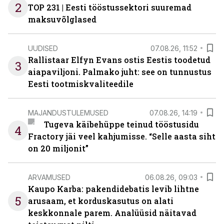
2
TOP 231 | Eesti tööstussektori suuremad
maksuvõlglased
UUDISED
07.08.26, 11:52
Rallistaar Elfyn Evans ostis Eestis toodetud
3
aiapaviljoni. Palmako juht: see on tunnustus
Eesti tootmiskvaliteedile
MAJANDUSTULEMUSED
07.08.26, 14:19
Tugeva käibehüppe teinud tööstusidu
4
Fractory jäi veel kahjumisse. “Selle aasta siht
on 20 miljonit”
ARVAMUSED
06.08.26, 09:03
Kaupo Karba: pakendidebatis levib lihtne
5
arusaam, et korduskasutus on alati
keskkonnale parem. Analüüsid näitavad