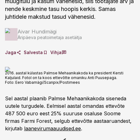
müügitulu ja kasum vähenesid, siis töötajate arv ja
nende keskmine tasu hoopis kerkis. Samas
juhtidele makstud tasud vähenesid.
Aivar Hundimägi
Äripäeva peatoimetaja asetäitja
Jaga
Salvesta
Vihja
2016. aastal külastas Palmse Mehaanikakoda ka president Kersti
Kaljulaid. Fotol on ta koos ettevõtte omaniku Anti Puusepaga.
Foto:
Eero Vabamägi/Scanpix/Postimees
Sel aastal plaanib Palmse Mehaanikakoda siseneda
uutele turgudele. Eelmisel aastal omandas ettevõte
487 500 euro eest 25% suuruse osaluse Soome
firmas Farmi Forest, selgub ettevõtte aastaaruandest,
kirjutab
laanevirumaauudised.ee
.