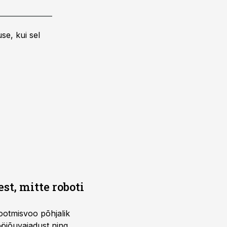
se, kui sel
t, mitte roboti
ootmisvoo põhjalik
öjõuvajadust ning