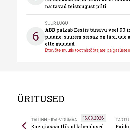
näitavad teistsugust pilti
SUUR LUGU
ABB palkab Eestis tänavu veel 90 
6
plaane: suurem seisak on läbi, uue
ette müüdud
Ettevõte muutis tootmistöötajate palgasüste
ÜRITUSED
16.09.2026
TALLINN - IDA-VIRUMAA
TARTU
Energiasäästlikud lahendused
Puidu