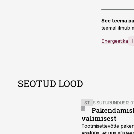
See teema pa
teemal ilmub m
Energeetika
SEOTUD LOOD
ST
SISUTURUNDUS
13.0
Pakendamisli
valimisest
Tootmisettevõtte paken
analüüs, et uus süstee