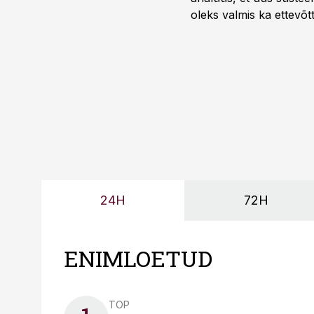
oleks valmis ka ettevõt
too, nendib tootmise j
Mitendorf.
24H
72H
ENIMLOETUD
TOP