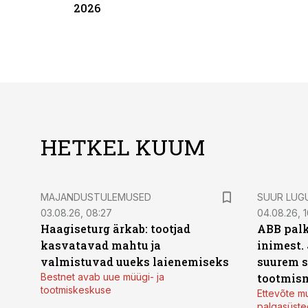
2026
HETKEL KUUM
MAJANDUSTULEMUSED
SUUR LUG
03.08.26, 08:27
04.08.26, 1
Haagiseturg ärkab: tootjad
ABB palk
kasvatavad mahtu ja
inimest.
valmistuvad uueks laienemiseks
suurem s
Bestnet avab uue müügi- ja
tootmis
tootmiskeskuse
Ettevõte mu
palgasüste