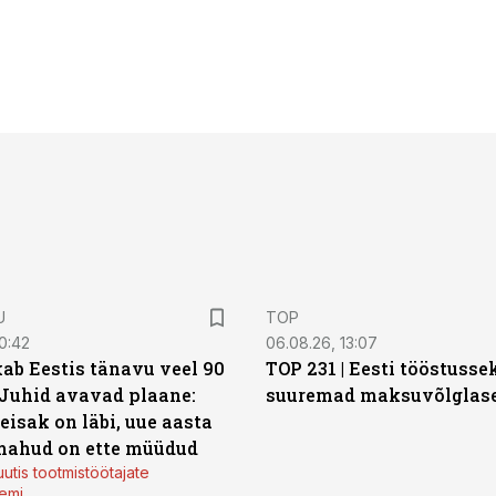
U
TOP
0:42
06.08.26, 13:07
ab Eestis tänavu veel 90
TOP 231 | Eesti tööstusse
 Juhid avavad plaane:
suuremad maksuvõlglas
eisak on läbi, uue aasta
mahud on ette müüdud
utis tootmistöötajate
emi