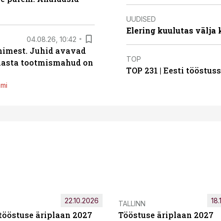
UUDISED
Elering kuulutas välja
04.08.26, 10:42
inimest. Juhid avavad
TOP
 aasta tootmismahud on
TOP 231 | Eesti tööstu
emi
22.10.2026
18.
TALLINN
tööstuse äriplaan 2027
Tööstuse äriplaan 2027