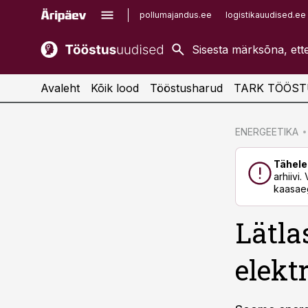
pollumajandus.ee
logistikauudised.ee
kaubandus.ee
imelineajalugu.ee
kinnisvarauudised.ee
imelineteadus.ee
Avaleht
Kõik lood
Tööstusharud
TARK TÖÖST
cebook
ENERGEETIKA
Twitter)
Tähele
kedIn
arhiivi
kaasaeg
ail
Lätla
k
elekt