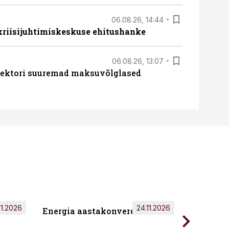
06.08.26, 14:44
 kriisijuhtimiskeskuse ehitushanke
06.08.26, 13:07
ssektori suuremad maksuvõlglased
11.2026
24.11.2026
Energia aastakonverents 2026
Tark töö