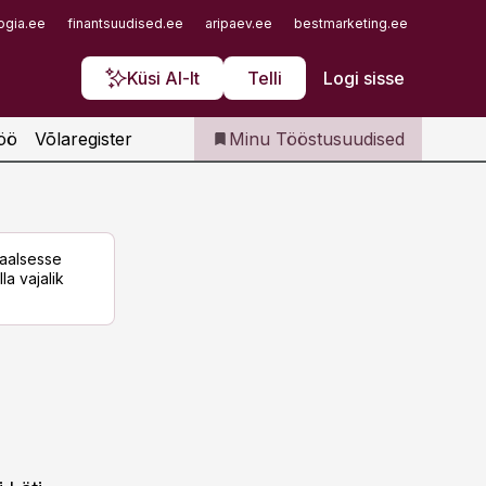
Iseteenindus
ogia.ee
finantsuudised.ee
aripaev.ee
bestmarketing.ee
finantsu
Telli Tööstusuudised
Küsi AI-lt
Telli
Logi sisse
öö
Võlaregister
Minu Tööstusuudised
taalsesse
la vajalik