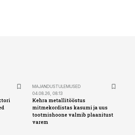
MAJANDUSTULEMUSED
04.08.26, 08:13
ktori
Kehra metallitööstus
ed
mitmekordistas kasumi ja uus
tootmishoone valmib plaanitust
varem