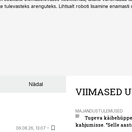
te tulevasteks arenguteks. Lihtsalt roboti lisamine enamasti
a tööstuse automatiseerimislahenduste arendaja Smitech OÜ
Nädal
VIIMASED U
MAJANDUSTULEMUSED
Tugeva käibehüppe 
kahjumisse. “Selle aast
06.08.26, 13:07