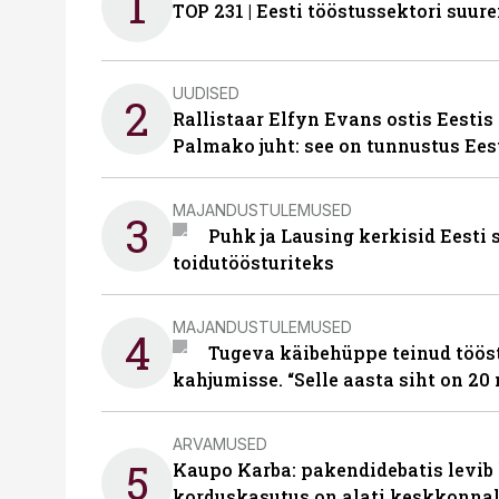
1
TOP 231 | Eesti tööstussektori su
UUDISED
2
Rallistaar Elfyn Evans ostis Eestis
Palmako juht: see on tunnustus Ees
MAJANDUSTULEMUSED
3
Puhk ja Lausing kerkisid Eesti
toidutöösturiteks
MAJANDUSTULEMUSED
4
Tugeva käibehüppe teinud tööst
kahjumisse. “Selle aasta siht on 20 
ARVAMUSED
5
Kaupo Karba: pakendidebatis levib 
korduskasutus on alati keskkonna