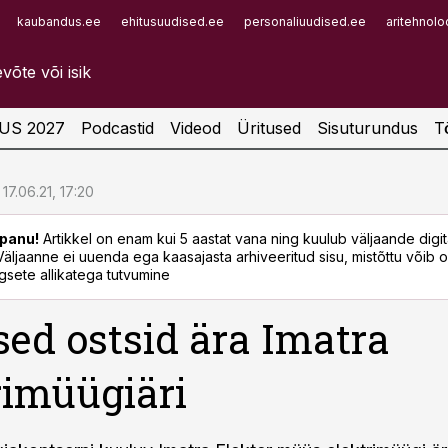
kaubandus.ee
ehitusuudised.ee
personaliuudised.ee
aritehnolo
Infopank
Radar
US 2027
Podcastid
Videod
Üritused
Sisuturundus
T
17.06.21, 17:20
panu!
Artikkel on enam kui 5 aastat vana ning kuulub väljaande digi
. Väljaanne ei uuenda ega kaasajasta arhiveeritud sisu, mistõttu võib ol
sete allikatega tutvumine
sed ostsid ära Imatra
rimüügiäri