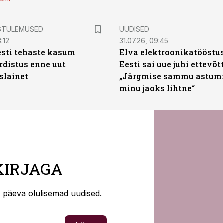
STULEMUSED
UUDISED
:12
31.07.26, 09:45
sti tehaste kasum
Elva elektroonikatööstu
distus enne uut
Eesti sai uue juhi ettevõt
slainet
„Järgmise sammu astumi
minu jaoks lihtne“
KIRJAGA
ti päeva olulisemad uudised.