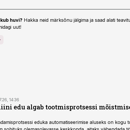
kub huvi?
Hakka neid märksõnu jälgima ja saad alati teavitu
idagi uut!
7.26, 14:36
ini edu algab tootmisprotsessi mõistmises
damisprotsessi eduka automatiseerimise aluseks on kogu t
m sobituks olemasolevasse keskkonda, aitaks vähendada tö