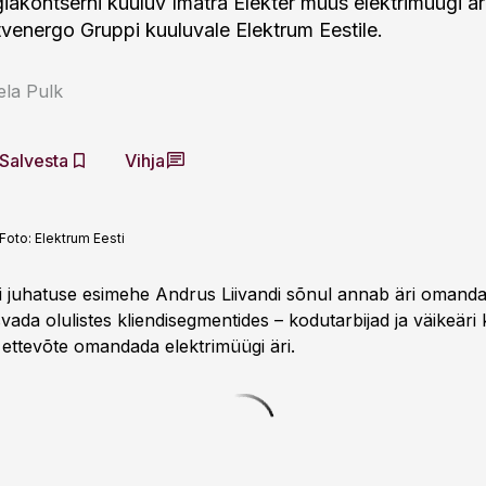
akontserni kuuluv Imatra Elekter müüs elektrimüügi äri
tvenergo Gruppi kuuluvale Elektrum Eestile.
ela Pulk
Salvesta
Vihja
Foto:
Elektrum Eesti
i juhatuse esimehe Andrus Liivandi sõnul annab äri omand
ada olulistes kliendisegmentides – kodutarbijad ja väikeäri k
 ettevõte omandada elektrimüügi äri.