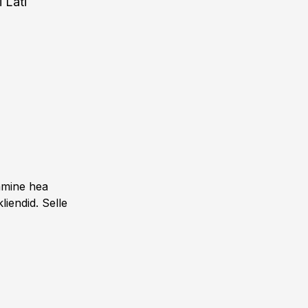
 Läti
amine hea
liendid. Selle