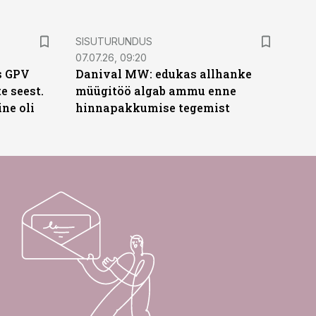
ST
SISUTURUNDUS
07.07.26, 09:20
s GPV
Danival MW: edukas allhanke
te seest.
müügitöö algab ammu enne
ne oli
hinnapakkumise tegemist