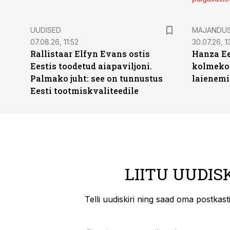
UUDISED
MAJANDU
07.08.26, 11:52
30.07.26, 13
Rallistaar Elfyn Evans ostis
Hanza Ee
Eestis toodetud aiapaviljoni.
kolmekor
Palmako juht: see on tunnustus
laienemi
Eesti tootmiskvaliteedile
LIITU UUDIS
Telli uudiskiri ning saad oma postkas