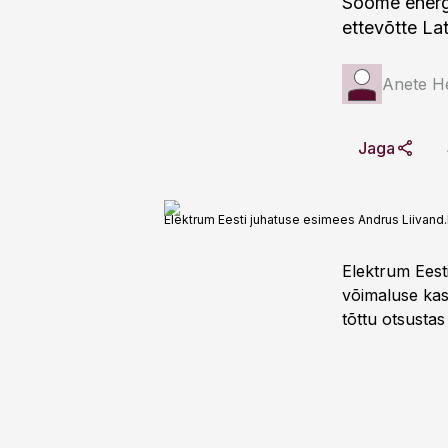
Soome energi
ettevõtte La
Anete H
Jaga
Elektrum Eesti juhatuse esimees Andrus Liivand.
Elektrum Eest
võimaluse kasv
tõttu otsustas