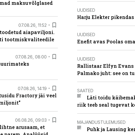
uremad maksuvõlglased
UUDISED
Harju Elekter pikenda
07.08.26, 11:52
 toodetud aiapaviljoni.
UUDISED
ti tootmiskvaliteedile
Enefit avas Poolas oma
07.08.26, 08:00
UUDISED
 suurimateks
Rallistaar Elfyn Evans 
Palmako juht: see on t
07.08.26, 14:19
SAATED
usidu Fractory jäi veel
Läti toidu käibema
miljonit”
riik teeb seal tugevat k
06.08.26, 09:03
MAJANDUSTULEMUSED
lihtne arusaam, et
Puhk ja Lausing ke
le parem. Analüüsid