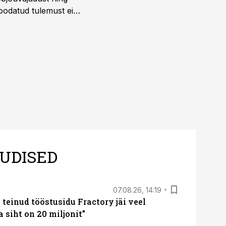
 oodatud tulemust ei
 tegevjuht Sander
UDISED
07.08.26, 14:19
teinud tööstusidu Fractory jäi veel
a siht on 20 miljonit”