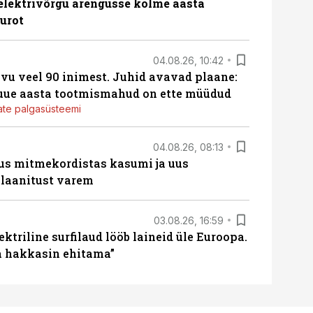
b elektrivõrgu arengusse kolme aasta
eurot
04.08.26, 10:42
vu veel 90 inimest. Juhid avavad plaane:
 uue aasta tootmismahud on ette müüdud
jate palgasüsteemi
04.08.26, 08:13
us mitmekordistas kasumi ja uus
laanitust varem
03.08.26, 16:59
ektriline surfilaud lööb laineid üle Euroopa.
ja hakkasin ehitama”