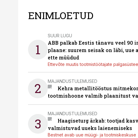
ENIMLOETUD
SUUR LUGU
ABB palkab Eestis tänavu veel 90 
1
plaane: suurem seisak on läbi, uue
ette müüdud
Ettevõte muutis tootmistöötajate palgasüste
MAJANDUSTULEMUSED
2
Kehra metallitööstus mitmekor
tootmishoone valmib plaanitust v
MAJANDUSTULEMUSED
3
Haagiseturg ärkab: tootjad kas
valmistuvad uueks laienemiseks
Bestnet avab uue müügi- ja tootmiskeskuse