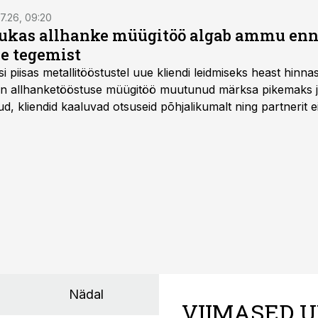
7.26, 09:20
ukas allhanke müügitöö algab ammu en
e tegemist
asi piisas metallitööstustel uue kliendi leidmiseks heast hinna
a on allhanketööstuse müügitöö muutunud märksa pikemaks
 kliendid kaaluvad otsuseid põhjalikumalt ning partnerit ei
nnakirja järgi.
Nädal
VIIMASED U