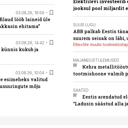
Elektrilevi investeeri
jooksul pool miljardit 
03.08.26, 16:59
filaud lööb laineid üle
SUUR LUGU
hakkasin ehitama”
ABB palkab Eestis täna
suurem seisak on läbi,
03.08.26, 14:42
Ettevõte muutis tootmistööta
 künnis kukub ja
MAJANDUSTULEMUSED
Kehra metallitööst
03.08.26, 10:04
tootmishoone valmib p
se esimeheks valitud
usuuringute mõju
SAATED
Eestis arendatud el
“Ladusin säästud alla 