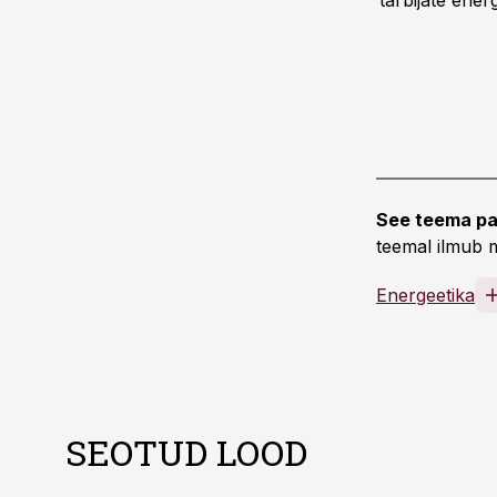
tarbijate ene
See teema pa
teemal ilmub m
Energeetika
SEOTUD LOOD