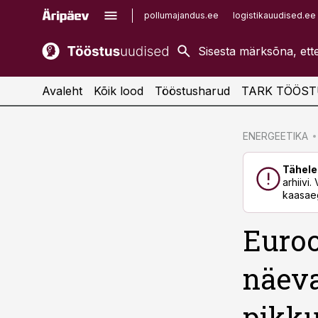
pollumajandus.ee
logistikauudised.ee
kaubandus.ee
imelineajalugu.ee
kinnisvarauudised.ee
imelineteadus.ee
Avaleht
Kõik lood
Tööstusharud
TARK TÖÖST
cebook
ENERGEETIKA
Twitter)
Tähele
kedIn
arhiivi
kaasaeg
ail
Euroo
k
näeva
pikku