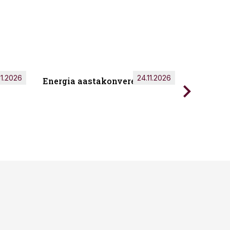
11.2026
24.11.2026
Energia aastakonverents 2026
Tark töö