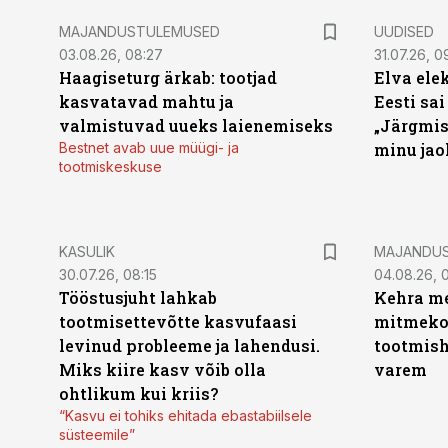
MAJANDUSTULEMUSED
UUDISED
03.08.26, 08:27
31.07.26, 0
Haagiseturg ärkab: tootjad
Elva ele
kasvatavad mahtu ja
Eesti sai
valmistuvad uueks laienemiseks
„Järgmis
Bestnet avab uue müügi- ja
minu jao
tootmiskeskuse
KASULIK
MAJANDU
30.07.26, 08:15
04.08.26, 0
Tööstusjuht lahkab
Kehra me
tootmisettevõtte kasvufaasi
mitmekor
levinud probleeme ja lahendusi.
tootmish
Miks kiire kasv võib olla
varem
ohtlikum kui kriis?
“Kasvu ei tohiks ehitada ebastabiilsele
süsteemile”