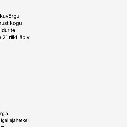
ikuvõrgu
must kogu
ldurite
1 riiki läbiv
rgia
 igal ajahetkel