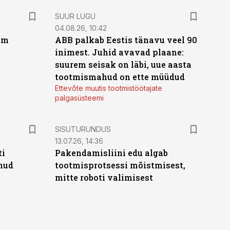
SUUR LUGU
04.08.26, 10:42
um
ABB palkab Eestis tänavu veel 90
inimest. Juhid avavad plaane:
suurem seisak on läbi, uue aasta
tootmismahud on ette müüdud
Ettevõte muutis tootmistöötajate
palgasüsteemi
ST
SISUTURUNDUS
13.07.26, 14:36
ti
Pakendamisliini edu algab
anud
tootmisprotsessi mõistmisest,
mitte roboti valimisest