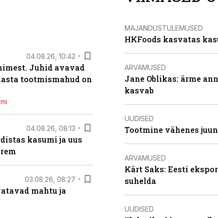
MAJANDUSTULEMUSED
HKFoods kasvatas kas
04.08.26, 10:42
inimest. Juhid avavad
ARVAMUSED
Jane Oblikas: ärme anna
 aasta tootmismahud on
kasvab
emi
UUDISED
04.08.26, 08:13
Tootmine vähenes juuni
distas kasumi ja uus
arem
ARVAMUSED
Kärt Saks: Eesti ekspor
03.08.26, 08:27
suhelda
vatavad mahtu ja
UUDISED