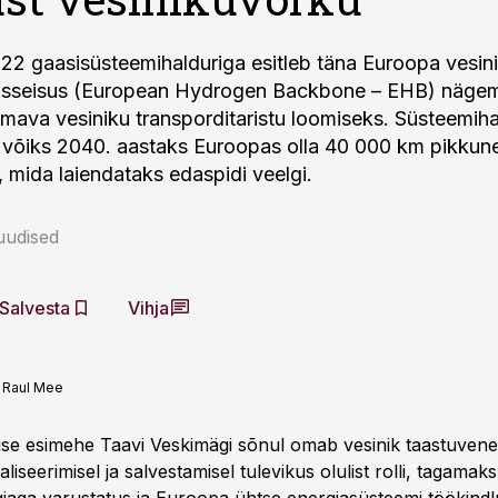
 22 gaasisüsteemihalduriga esitleb täna Euroopa vesin
osseisus (European Hydrogen Backbone – EHB) näge
mava vesiniku transporditaristu loomiseks. Süsteemiha
i võiks 2040. aastaks Euroopas olla 40 000 km pikkune 2
, mida laiendataks edaspidi veelgi.
uudised
Salvesta
Vihja
:
Raul Mee
tuse esimehe Taavi Veskimägi sõnul omab vesinik taastuvene
aliseerimisel ja salvestamisel tulevikus olulist rolli, tagamaks