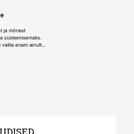
ne
st ja mõnest
 ja süsteemsemaks.
 valita enam ainult
UDISED