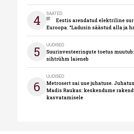
SAATED
4
Eestis arendatud elektriline sur
Euroopa. “Ladusin säästud alla ja 
UUDISED
5
Suurinvesteeringute toetus muutub:
sihtrühm laieneb
UUDISED
6
Metrosert sai uue juhatuse. Juhatu
Madis Raukas: keskendume rakend
kasvatamisele