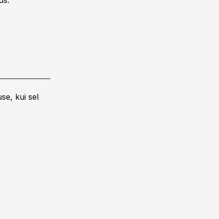
us.
se, kui sel