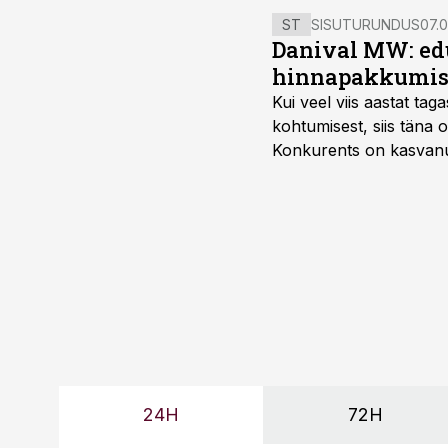
ST
SISUTURUNDUS
07.0
Danival MW: ed
hinnapakkumis
Kui veel viis aastat tag
kohtumisest, siis tän
Konkurents on kasvanud,
tootmisvõimekuse või hi
24H
72H