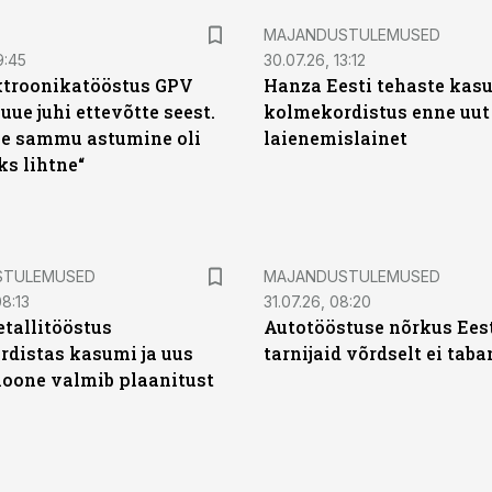
MAJANDUSTULEMUSED
9:45
30.07.26, 13:12
ktroonikatööstus GPV
Hanza Eesti tehaste kas
 uue juhi ettevõtte seest.
kolmekordistus enne uut
e sammu astumine oli
laienemislainet
ks lihtne“
STULEMUSED
MAJANDUSTULEMUSED
8:13
31.07.26, 08:20
tallitööstus
Autotööstuse nõrkus Ees
distas kasumi ja uus
tarnijaid võrdselt ei tab
oone valmib plaanitust