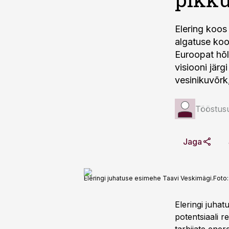
Elering koos
algatuse ko
Euroopat hõl
visiooni järg
vesinikuvõrk
Tööstus
Jaga
Eleringi juhatuse esimehe Taavi Veskimägi.
Foto
Eleringi juha
potentsiaali re