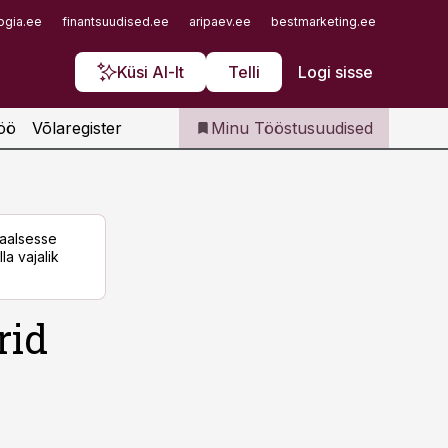
Iseteenindus
ogia.ee
finantsuudised.ee
aripaev.ee
bestmarketing.ee
finantsu
Telli Tööstusuudised
Küsi AI-lt
Telli
Logi sisse
öö
Võlaregister
Minu Tööstusuudised
taalsesse
la vajalik
rid