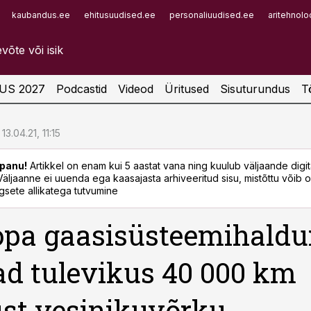
kaubandus.ee
ehitusuudised.ee
personaliuudised.ee
aritehnolo
Infopank
Radar
US 2027
Podcastid
Videod
Üritused
Sisuturundus
T
13.04.21, 11:15
panu!
Artikkel on enam kui 5 aastat vana ning kuulub väljaande digi
. Väljaanne ei uuenda ega kaasajasta arhiveeritud sisu, mistõttu võib ol
sete allikatega tutvumine
pa gaasisüsteemihaldu
d tulevikus 40 000 km
st vesinikuvõrku