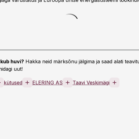
rgiaga varustatus ja Euroopa ühtse energiasüsteemi töökindl
kub huvi?
Hakka neid märksõnu jälgima ja saad alati teavitu
idagi uut!
kütused
ELERING AS
Taavi Veskimägi