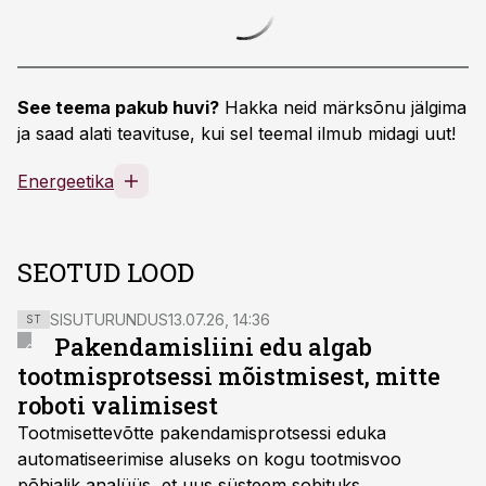
See teema pakub huvi?
Hakka neid märksõnu jälgima
ja saad alati teavituse, kui sel teemal ilmub midagi uut!
Energeetika
SEOTUD LOOD
SISUTURUNDUS
13.07.26, 14:36
ST
Pakendamisliini edu algab
tootmisprotsessi mõistmisest, mitte
roboti valimisest
Tootmisettevõtte pakendamisprotsessi eduka
automatiseerimise aluseks on kogu tootmisvoo
põhjalik analüüs, et uus süsteem sobituks