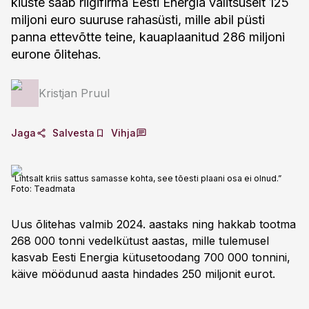
kiuste saab riigifirma Eesti Energia valitsuselt 125
miljoni euro suuruse rahasüsti, mille abil püsti
panna ettevõtte teine, kauaplaanitud 286 miljoni
eurone õlitehas.
Kristjan Pruul
Jaga
Salvesta
Vihja
“Lihtsalt kriis sattus samasse kohta, see tõesti plaani osa ei olnud.”
Foto:
Teadmata
Uus õlitehas valmib 2024. aastaks ning hakkab tootma
268 000 tonni vedelkütust aastas, mille tulemusel
kasvab Eesti Energia kütusetoodang 700 000 tonnini,
käive möödunud aasta hindades 250 miljonit eurot.