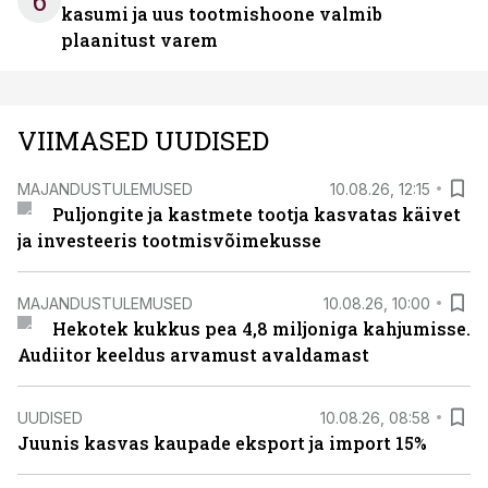
6
kasumi ja uus tootmishoone valmib
plaanitust varem
VIIMASED UUDISED
MAJANDUSTULEMUSED
10.08.26, 12:15
Puljongite ja kastmete tootja kasvatas käivet
ja investeeris tootmisvõimekusse
MAJANDUSTULEMUSED
10.08.26, 10:00
Hekotek kukkus pea 4,8 miljoniga kahjumisse.
Audiitor keeldus arvamust avaldamast
UUDISED
10.08.26, 08:58
Juunis kasvas kaupade eksport ja import 15%