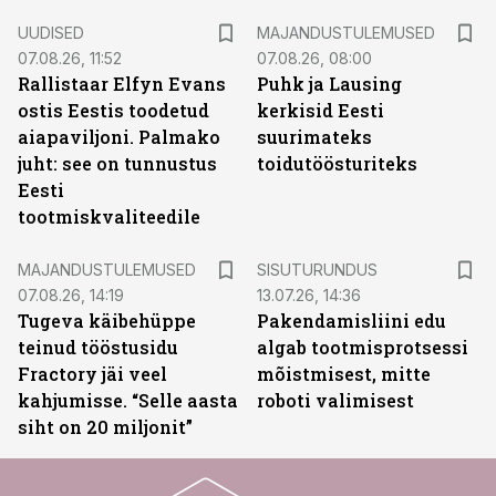
UUDISED
MAJANDUSTULEMUSED
07.08.26, 11:52
07.08.26, 08:00
Rallistaar Elfyn Evans
Puhk ja Lausing
ostis Eestis toodetud
kerkisid Eesti
aiapaviljoni. Palmako
suurimateks
juht: see on tunnustus
toidutöösturiteks
Eesti
tootmiskvaliteedile
ST
MAJANDUSTULEMUSED
SISUTURUNDUS
07.08.26, 14:19
13.07.26, 14:36
Tugeva käibehüppe
Pakendamisliini edu
teinud tööstusidu
algab tootmisprotsessi
Fractory jäi veel
mõistmisest, mitte
kahjumisse. “Selle aasta
roboti valimisest
siht on 20 miljonit”