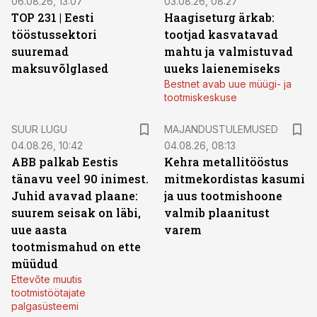
06.08.26, 13:07
03.08.26, 08:27
TOP 231 | Eesti
Haagiseturg ärkab:
tööstussektori
tootjad kasvatavad
suuremad
mahtu ja valmistuvad
maksuvõlglased
uueks laienemiseks
Bestnet avab uue müügi- ja
tootmiskeskuse
SUUR LUGU
MAJANDUSTULEMUSED
04.08.26, 10:42
04.08.26, 08:13
ABB palkab Eestis
Kehra metallitööstus
tänavu veel 90 inimest.
mitmekordistas kasumi
Juhid avavad plaane:
ja uus tootmishoone
suurem seisak on läbi,
valmib plaanitust
uue aasta
varem
tootmismahud on ette
müüdud
Ettevõte muutis
tootmistöötajate
palgasüsteemi