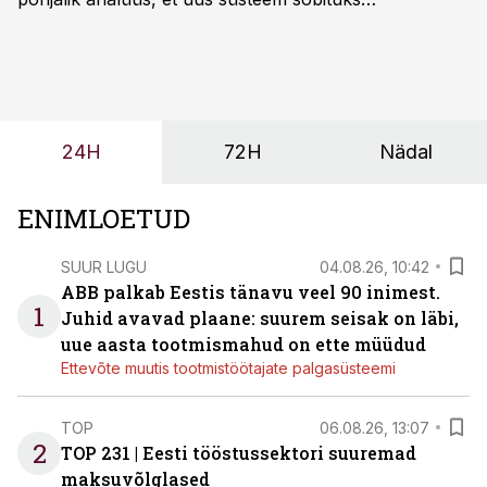
olemasolevasse keskkonda, aitaks vähendada
tööjõuvajadust ning oleks valmis ka ettevõtte
tulevasteks arenguteks. Lihtsalt roboti lisamine
enamasti oodatud tulemust ei too, nendib tootmise ja
tööstuse automatiseerimislahenduste arendaja Smitech
24H
72H
Nädal
OÜ tegevjuht Sander Mitendorf.
ENIMLOETUD
SUUR LUGU
04.08.26, 10:42
ABB palkab Eestis tänavu veel 90 inimest.
1
Juhid avavad plaane: suurem seisak on läbi,
uue aasta tootmismahud on ette müüdud
Ettevõte muutis tootmistöötajate palgasüsteemi
TOP
06.08.26, 13:07
2
TOP 231 | Eesti tööstussektori suuremad
maksuvõlglased