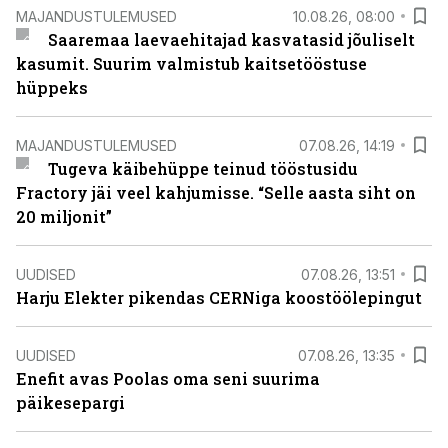
MAJANDUSTULEMUSED
10.08.26, 08:00
Saaremaa laevaehitajad kasvatasid jõuliselt
kasumit. Suurim valmistub kaitsetööstuse
hüppeks
MAJANDUSTULEMUSED
07.08.26, 14:19
Tugeva käibehüppe teinud tööstusidu
Fractory jäi veel kahjumisse. “Selle aasta siht on
20 miljonit”
UUDISED
07.08.26, 13:51
Harju Elekter pikendas CERNiga koostöölepingut
UUDISED
07.08.26, 13:35
Enefit avas Poolas oma seni suurima
päikesepargi