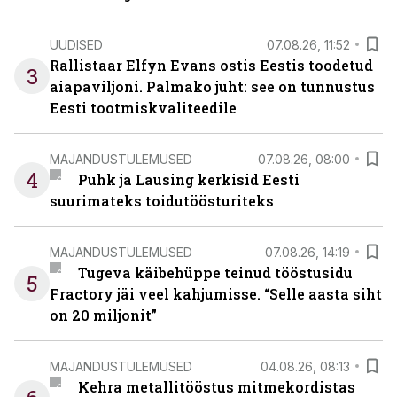
UUDISED
07.08.26, 11:52
Rallistaar Elfyn Evans ostis Eestis toodetud
3
aiapaviljoni. Palmako juht: see on tunnustus
Eesti tootmiskvaliteedile
MAJANDUSTULEMUSED
07.08.26, 08:00
4
Puhk ja Lausing kerkisid Eesti
suurimateks toidutöösturiteks
MAJANDUSTULEMUSED
07.08.26, 14:19
Tugeva käibehüppe teinud tööstusidu
5
Fractory jäi veel kahjumisse. “Selle aasta siht
on 20 miljonit”
MAJANDUSTULEMUSED
04.08.26, 08:13
Kehra metallitööstus mitmekordistas