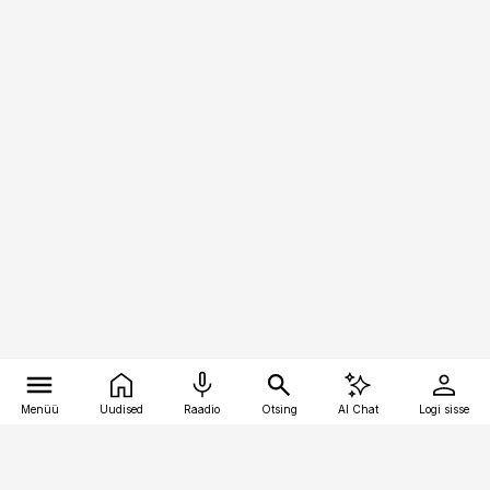
Menüü
Uudised
Raadio
Otsing
AI Chat
Logi sisse