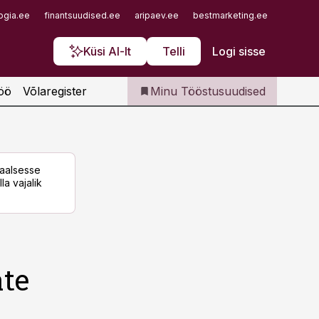
Iseteenindus
ogia.ee
finantsuudised.ee
aripaev.ee
bestmarketing.ee
finantsu
Telli Tööstusuudised
Küsi AI-lt
Telli
Logi sisse
öö
Võlaregister
Minu Tööstusuudised
taalsesse
la vajalik
te