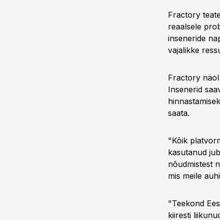
Fractory teate
reaalsele prob
inseneride nap
vajalikke ress
Fractory näol 
Insenerid saa
hinnastamisek
saata.
"Kõik platvor
kasutanud jub
nõudmistest n
mis meile auhi
"Teekond Eest
kiiresti liik