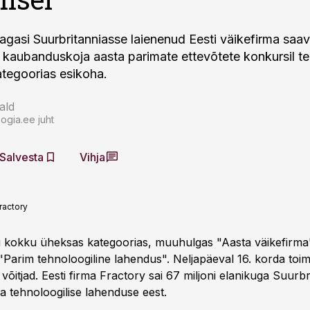
tagasi Suurbritanniasse laienenud Eesti väikefirma saa
ti kaubanduskoja aasta parimate ettevõtete konkursil te
tegoorias esikoha.
ald
ogia.ee juht
Salvesta
Vihja
ractory
i kokku üheksas kategoorias, muuhulgas "Aasta väikefirma
 "Parim tehnoloogiline lahendus". Neljapäeval 16. korda toi
a võitjad. Eesti firma Fractory sai 67 miljoni elanikuga Suurbr
a tehnoloogilise lahenduse eest.