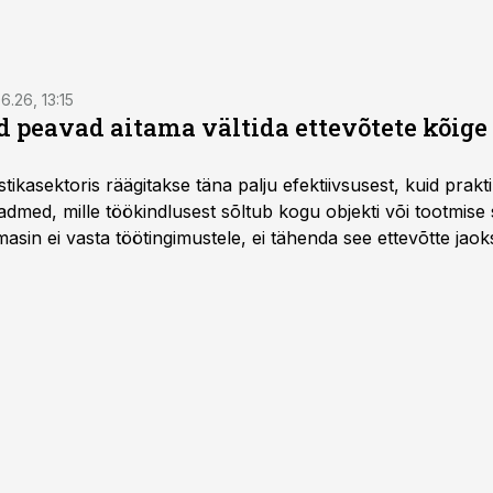
6.26, 13:15
 peavad aitama vältida ettevõtete kõige
istikasektoris räägitakse täna palju efektiivsusest, kuid pra
dmed, mille töökindlusest sõltub kogu objekti või tootmise 
asin ei vasta töötingimustele, ei tähenda see ettevõtte jaoks 
rahalist kulu, venivaid tähtaegu ja suuremaid riske tööohutu