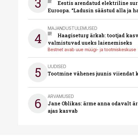
3
Eestis arendatud elektriline sur
Euroopa. “Ladusin säästud alla ja 
MAJANDUSTULEMUSED
4
Haagiseturg ärkab: tootjad kas
valmistuvad uueks laienemiseks
Bestnet avab uue müügi- ja tootmiskeskuse
UUDISED
5
Tootmine vähenes juunis viiendat k
ARVAMUSED
6
Jane Oblikas: ärme anna odavalt ära
ajas kasvab