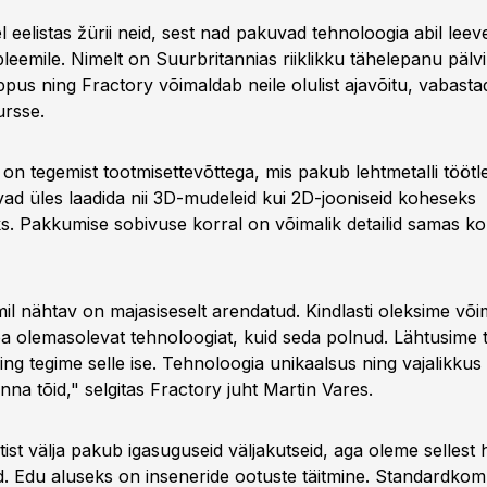
l eelistas žürii neid, sest nad pakuvad tehnoloogia abil lee
leemile. Nimelt on Suurbritannias riiklikku tähelepanu pälv
pus ning Fractory võimaldab neile olulist ajavõitu, vabasta
ursse.
on tegemist tootmisettevõttega, mis pakub lehtmetalli töötl
vad üles laadida nii 3D-mudeleid kui 2D-jooniseid koheseks
s. Pakkumise sobivuse korral on võimalik detailid samas k
mil nähtav on majasiseselt arendatud. Kindlasti oleksime või
a olemasolevat tehnoloogiat, kuid seda polnud. Lähtusime ta
ing tegime selle ise. Tehnoloogia unikaalsus ning vajalikkus
nna tõid," selgitas Fractory juht Martin Vares.
ist välja pakub igasuguseid väljakutseid, aga oleme sellest 
unud. Edu aluseks on inseneride ootuste täitmine. Standardk