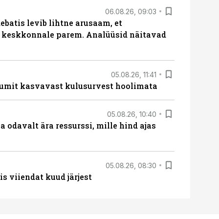
06.08.26, 09:03
batis levib lihtne arusaam, et
i keskkonnale parem. Analüüsid näitavad
05.08.26, 11:41
umit kasvavast kulusurvest hoolimata
05.08.26, 10:40
 odavalt ära ressurssi, mille hind ajas
05.08.26, 08:30
s viiendat kuud järjest