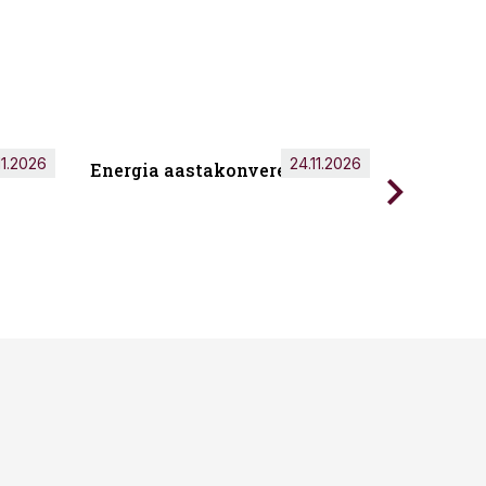
11.2026
24.11.2026
Energia aastakonverents 2026
Tark töö