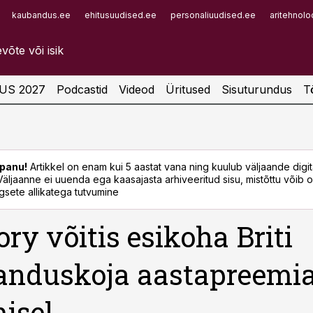
kaubandus.ee
ehitusuudised.ee
personaliuudised.ee
aritehnolo
Infopank
Radar
US 2027
Podcastid
Videod
Üritused
Sisuturundus
T
panu!
Artikkel on enam kui 5 aastat vana ning kuulub väljaande digi
. Väljaanne ei uuenda ega kaasajasta arhiveeritud sisu, mistõttu võib ol
sete allikatega tutvumine
ory võitis esikoha Briti
anduskoja aastapreemia
isel