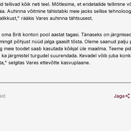
d tellivad kõik neti teel. Mõtlesime, et eridetailide tellimine v
. Auhinna võitmine tähistabki meie jaoks sellise tehnoloogi
likkust," rääkis Vares auhinna tähtsusest.
oma Briti kontori pool aastat tagasi. Tänaseks on järgmised
mingit põhjust nüüd jalga gaasilt tõsta. Oleme saanud palju p
ng meie toodet saab kasutada kõikjal üle maailma. Teeme pid
ka järgmistel turgudel suurendada. Kevadel võib juba kon
a," selgitas Vares ettevõtte kasvuplaane.
ald
Jaga