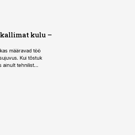
 kallimat kulu –
ktikas määravad töö
sujuvus. Kui tõstuk
ainult tehnilist
sele.