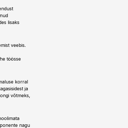
vendust
inud
des lisaks
emist veebis.
ohe töösse
maluse korral
gasisidest ja
 ongi võtmeks,
hoolimata
omponente nagu