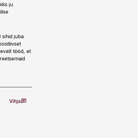
õiks ju
lise
 sihid juba
ositiivset
evalt tööd, et
kreetsemaid
Vihja