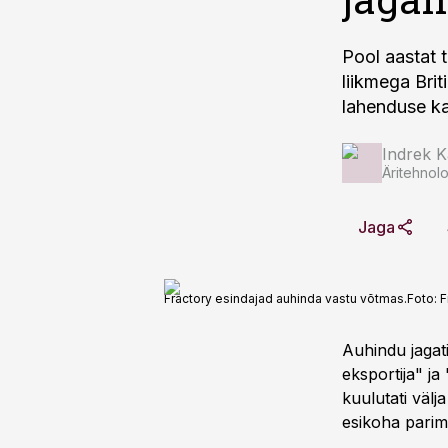
Pool aastat 
liikmega Bri
lahenduse ka
Indrek K
Äritehnolo
Jaga
Fractory esindajad auhinda vastu võtmas.
Foto:
F
Auhindu jagat
eksportija" ja
kuulutati välj
esikoha parim