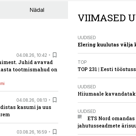
Nädal
VIIMASED U
UUDISED
Elering kuulutas välja
04.08.26, 10:42
inimest. Juhid avavad
TOP
TOP 231 | Eesti tööstu
 aasta tootmismahud on
emi
UUDISED
Hiiumaale kavandatak
04.08.26, 08:13
distas kasumi ja uus
UUDISED
arem
ETS Nord omandas 
jahutusseadmete ärisu
03.08.26, 16:59