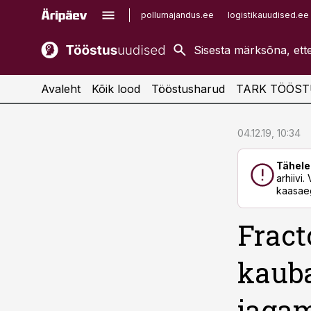
pollumajandus.ee
logistikauudised.ee
kaubandus.ee
imelineajalugu.ee
kinnisvarauudised.ee
imelineteadus.ee
Avaleht
Kõik lood
Tööstusharud
TARK TÖÖST
cebook
cebook
04.12.19, 10:34
Twitter)
Twitter)
Tähele
kedIn
kedIn
arhiivi
kaasaeg
ail
ail
Fract
k
k
kaub
jagam