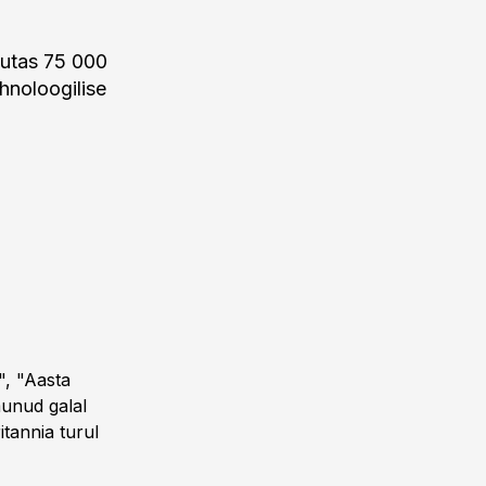
vutas 75 000
hnoloogilise
", "Aasta
munud galal
itannia turul