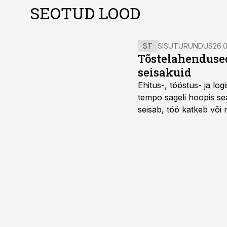
SEOTUD LOOD
ST
SISUTURUNDUS
26.0
Tõstelahendused
seisakuid
Ehitus-, tööstus- ja log
tempo sageli hoopis sea
seisab, töö katkeb või m
probleemi, vaid otsest 