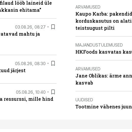
filaud lööb laineid üle
ARVAMUSED
hakkasin ehitama”
Kaupo Karba: pakendide
korduskasutus on alat
03.08.26, 08:27
teistsugust pilti
vatavad mahtu ja
MAJANDUSTULEMUSED
HKFoods kasvatas kas
05.08.26, 08:30
ARVAMUSED
uud järjest
Jane Oblikas: ärme anna
kasvab
05.08.26, 10:40
 ressurssi, mille hind
UUDISED
Tootmine vähenes juuni