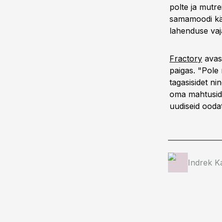
polte ja mutrei
samamoodi käia
lahenduse vaja
Fractory
avas 
paigas. "Pole 
tagasisidet ni
oma mahtusid 
uudiseid oodat
Indrek K