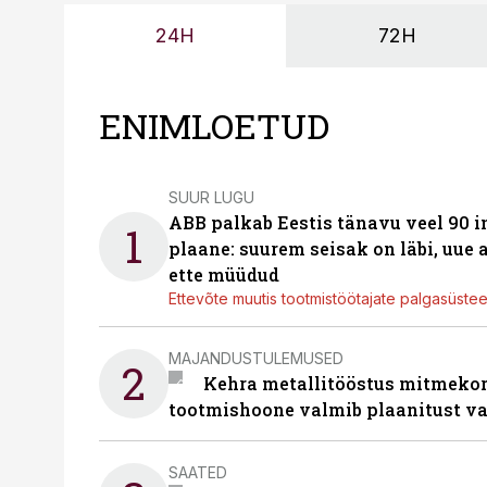
24H
72H
ENIMLOETUD
SUUR LUGU
ABB palkab Eestis tänavu veel 90 
1
plaane: suurem seisak on läbi, uue
ette müüdud
Ettevõte muutis tootmistöötajate palgasüste
MAJANDUSTULEMUSED
2
Kehra metallitööstus mitmekor
tootmishoone valmib plaanitust v
SAATED