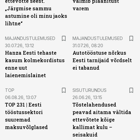
ettevõtte seest.
valmib plaanitust
„Järgmise sammu
varem
astumine oli minu jaoks
lihtne“
MAJANDUSTULEMUSED
MAJANDUSTULEMUSED
30.07.26, 13:12
31.07.26, 08:20
Hanza Eesti tehaste
Autotööstuse nõrkus
kasum kolmekordistus
Eesti tarnijaid võrdselt
enne uut
ei tabanud
laienemislainet
ST
TOP
SISUTURUNDUS
06.08.26, 13:07
26.06.26, 13:15
TOP 231 | Eesti
Tõstelahendused
tööstussektori
peavad aitama vältida
suuremad
ettevõtete kõige
maksuvõlglased
kallimat kulu –
seisakuid