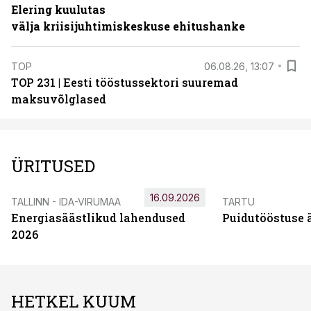
Elering kuulutas
välja kriisijuhtimiskeskuse ehitushanke
TOP
06.08.26, 13:07
TOP 231 | Eesti tööstussektori suuremad
maksuvõlglased
ÜRITUSED
16.09.2026
TALLINN - IDA-VIRUMAA
TARTU
Energiasäästlikud lahendused
Puidutööstuse 
2026
HETKEL KUUM