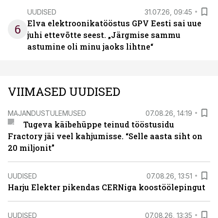
UUDISED
31.07.26, 09:45
Elva elektroonikatööstus GPV Eesti sai uue
6
juhi ettevõtte seest. „Järgmise sammu
astumine oli minu jaoks lihtne“
VIIMASED UUDISED
MAJANDUSTULEMUSED
07.08.26, 14:19
Tugeva käibehüppe teinud tööstusidu
Fractory jäi veel kahjumisse. “Selle aasta siht on
20 miljonit”
UUDISED
07.08.26, 13:51
Harju Elekter pikendas CERNiga koostöölepingut
UUDISED
07.08.26, 13:35