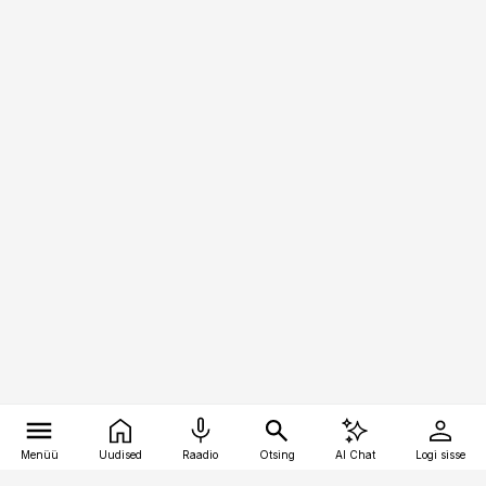
Menüü
Uudised
Raadio
Otsing
AI Chat
Logi sisse