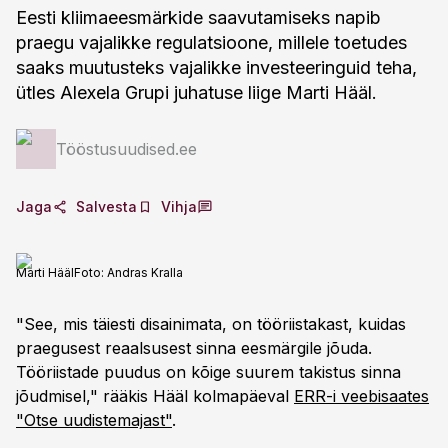
Eesti kliimaeesmärkide saavutamiseks napib
praegu vajalikke regulatsioone, millele toetudes
saaks muutusteks vajalikke investeeringuid teha,
ütles Alexela Grupi juhatuse liige Marti Hääl.
Tööstusuudised.ee
Jaga
Salvesta
Vihja
Marti Hääl
Foto:
Andras Kralla
"See, mis täiesti disainimata, on tööriistakast, kuidas
praegusest reaalsusest sinna eesmärgile jõuda.
Tööriistade puudus on kõige suurem takistus sinna
jõudmisel," rääkis Hääl kolmapäeval
ERR-i veebisaates
"Otse uudistemajast"
.