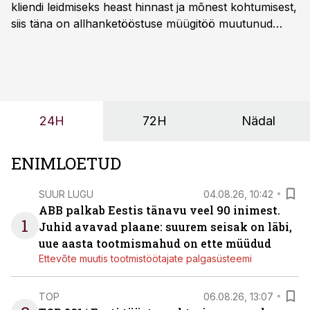
kliendi leidmiseks heast hinnast ja mõnest kohtumisest,
siis täna on allhanketööstuse müügitöö muutunud
märksa pikemaks ja süsteemsemaks. Konkurents on
kasvanud, kliendid kaaluvad otsuseid põhjalikumalt
ning partnerit ei valita enam ainult tootmisvõimekuse
või hinnakirja järgi.
24H
72H
Nädal
ENIMLOETUD
SUUR LUGU
04.08.26, 10:42
ABB palkab Eestis tänavu veel 90 inimest.
1
Juhid avavad plaane: suurem seisak on läbi,
uue aasta tootmismahud on ette müüdud
Ettevõte muutis tootmistöötajate palgasüsteemi
TOP
06.08.26, 13:07