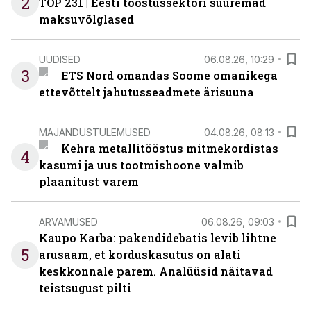
2
TOP 231 | Eesti tööstussektori suuremad
maksuvõlglased
UUDISED
06.08.26, 10:29
3
ETS Nord omandas Soome omanikega
ettevõttelt jahutusseadmete ärisuuna
MAJANDUSTULEMUSED
04.08.26, 08:13
Kehra metallitööstus mitmekordistas
4
kasumi ja uus tootmishoone valmib
plaanitust varem
ARVAMUSED
06.08.26, 09:03
Kaupo Karba: pakendidebatis levib lihtne
5
arusaam, et korduskasutus on alati
keskkonnale parem. Analüüsid näitavad
teistsugust pilti