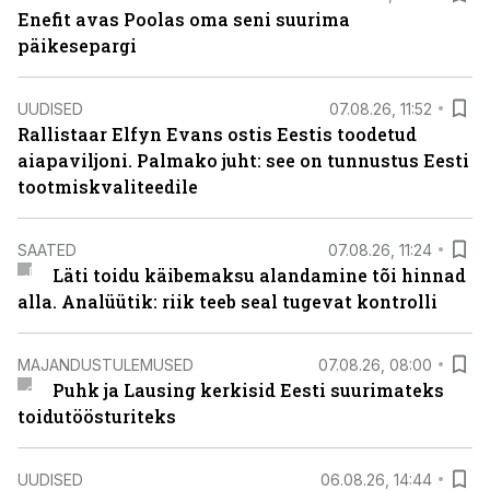
Enefit avas Poolas oma seni suurima
päikesepargi
UUDISED
07.08.26, 11:52
Rallistaar Elfyn Evans ostis Eestis toodetud
aiapaviljoni. Palmako juht: see on tunnustus Eesti
tootmiskvaliteedile
SAATED
07.08.26, 11:24
Läti toidu käibemaksu alandamine tõi hinnad
alla. Analüütik: riik teeb seal tugevat kontrolli
MAJANDUSTULEMUSED
07.08.26, 08:00
Puhk ja Lausing kerkisid Eesti suurimateks
toidutöösturiteks
UUDISED
06.08.26, 14:44