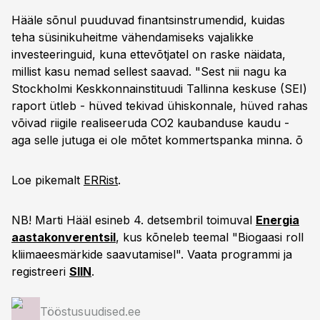
Hääle sõnul puuduvad finantsinstrumendid, kuidas
teha süsinikuheitme vähendamiseks vajalikke
investeeringuid, kuna ettevõtjatel on raske näidata,
millist kasu nemad sellest saavad. "Sest nii nagu ka
Stockholmi Keskkonnainstituudi Tallinna keskuse (SEI)
raport ütleb - hüved tekivad ühiskonnale, hüved rahas
võivad riigile realiseeruda CO2 kaubanduse kaudu -
aga selle jutuga ei ole mõtet kommertspanka minna. õ
Loe pikemalt
ERRist
.
NB! Marti Hääl esineb 4. detsembril toimuval
Energia
aastakonverentsil
, kus kõneleb teemal "Biogaasi roll
kliimaeesmärkide saavutamisel". Vaata programmi ja
registreeri
SIIN
.
Tööstusuudised.ee