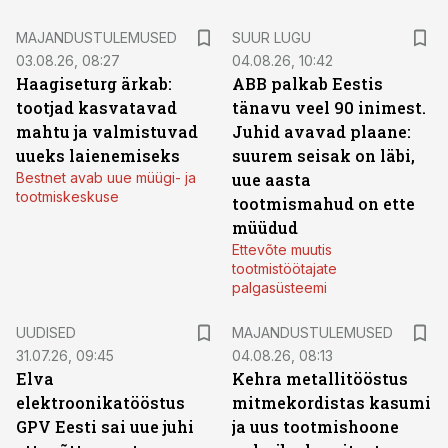
MAJANDUSTULEMUSED
SUUR LUGU
03.08.26, 08:27
04.08.26, 10:42
Haagiseturg ärkab:
ABB palkab Eestis
tootjad kasvatavad
tänavu veel 90 inimest.
mahtu ja valmistuvad
Juhid avavad plaane:
uueks laienemiseks
suurem seisak on läbi,
Bestnet avab uue müügi- ja
uue aasta
tootmiskeskuse
tootmismahud on ette
müüdud
Ettevõte muutis
tootmistöötajate
palgasüsteemi
UUDISED
MAJANDUSTULEMUSED
31.07.26, 09:45
04.08.26, 08:13
Elva
Kehra metallitööstus
elektroonikatööstus
mitmekordistas kasumi
GPV Eesti sai uue juhi
ja uus tootmishoone