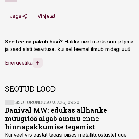
Jaga
Vihja
See teema pakub huvi?
Hakka neid märksõnu jälgima
ja saad alati teavituse, kui sel teemal ilmub midagi uut!
Energeetika
SEOTUD LOOD
SISUTURUNDUS
07.07.26, 09:20
ST
Danival MW: edukas allhanke
müügitöö algab ammu enne
hinnapakkumise tegemist
Kui veel viis aastat tagasi piisas metallitööstustel uue