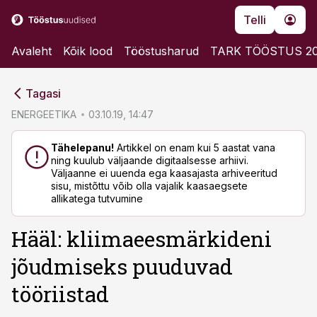
Telli
Avaleht
Kõik lood
Tööstusharud
TARK TÖÖSTUS 2
cebook
cebook
Tagasi
Twitter)
Twitter)
ENERGEETIKA
03.10.19, 14:47
kedIn
kedIn
Tähelepanu!
Artikkel on enam kui 5 aastat vana
ning kuulub väljaande digitaalsesse arhiivi.
ail
ail
Väljaanne ei uuenda ega kaasajasta arhiveeritud
sisu, mistõttu võib olla vajalik kaasaegsete
k
k
allikatega tutvumine
Hääl: kliimaeesmärkideni
jõudmiseks puuduvad
tööriistad