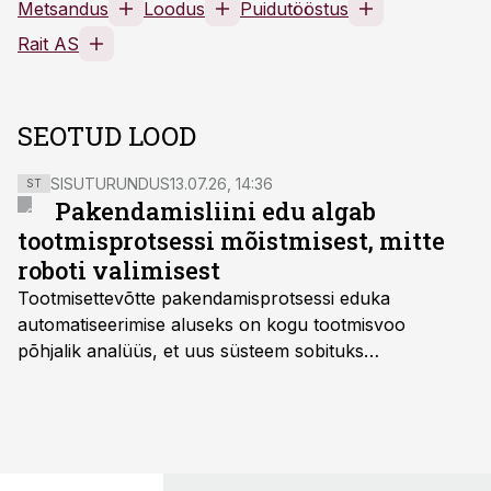
Metsandus
Loodus
Puidutööstus
Rait AS
SEOTUD LOOD
SISUTURUNDUS
13.07.26, 14:36
ST
Pakendamisliini edu algab
tootmisprotsessi mõistmisest, mitte
roboti valimisest
Tootmisettevõtte pakendamisprotsessi eduka
automatiseerimise aluseks on kogu tootmisvoo
põhjalik analüüs, et uus süsteem sobituks
olemasolevasse keskkonda, aitaks vähendada
tööjõuvajadust ning oleks valmis ka ettevõtte
tulevasteks arenguteks. Lihtsalt roboti lisamine
enamasti oodatud tulemust ei too, nendib tootmise ja
tööstuse automatiseerimislahenduste arendaja Smitech