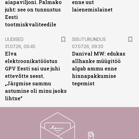
aiapaviljoni. Palmako
enne uut
juht: see on tunnustus
laienemislainet
Eesti
tootmiskvaliteedile
ST
UUDISED
SISUTURUNDUS
31.07.26, 09:45
07.07.26, 09:20
Elva
Danival MW: edukas
elektroonikatööstus
allhanke müügitöö
GPV Eesti sai uue juhi
algab ammu enne
ettevõtte seest.
hinnapakkumise
„Järgmise sammu
tegemist
astumine oli minu jaoks
lihtne“