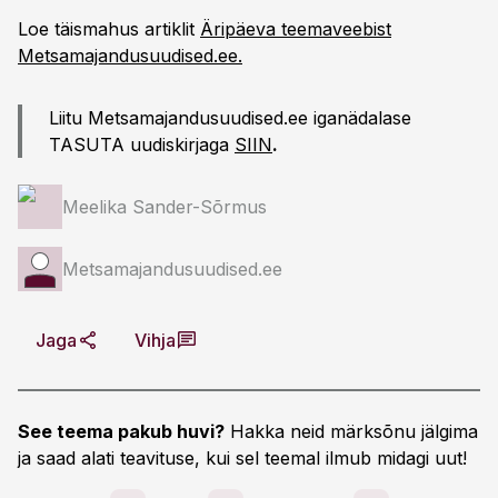
Loe täismahus artiklit
Äripäeva teemaveebist
Metsamajandusuudised.ee.
Liitu Metsamajandusuudised.ee iganädalase
TASUTA uudiskirjaga
SIIN
.
Meelika Sander-Sõrmus
Metsamajandusuudised.ee
Jaga
Vihja
See teema pakub huvi?
Hakka neid märksõnu jälgima
ja saad alati teavituse, kui sel teemal ilmub midagi uut!