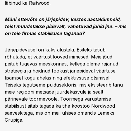
läbinud ka Raitwood.
Mõni ettevõte on järjepidev, kestes aastakümneid,
teist muudetakse pidevalt, vahetuvad juhid jne. – mis
on teie firmas stabiilsuse taganud?
Järjepidevusel on kaks alustala. Esiteks tasub
rõhutada, et väärtust loovad inimesed. Meie jõud
peitub tugevas meeskonnas, kellega oleme rajanud
strateegia ja hoidnud fookust järjepideval väärtuse
lisamisel kogu ahelas ning efektiivsuse otsimisel.
Teiseks tegutseme puidusektoris, mis eksisteerib tänu
meie regiooni metsade juurdekasvule ja sealt
pärinevale toormevoole. Toormega varustamise
stabiilsust aitab tagada ka tihe koostöö Nordwood
saeveskitega, mis on meil ühises omandis Lemeks
Grupiga.