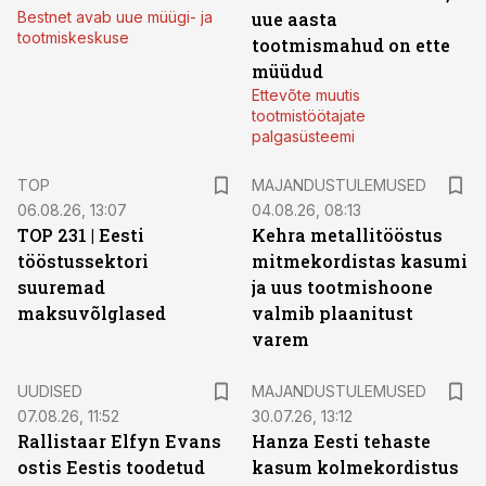
Bestnet avab uue müügi- ja
uue aasta
tootmiskeskuse
tootmismahud on ette
müüdud
Ettevõte muutis
tootmistöötajate
palgasüsteemi
TOP
MAJANDUSTULEMUSED
06.08.26, 13:07
04.08.26, 08:13
TOP 231 | Eesti
Kehra metallitööstus
tööstussektori
mitmekordistas kasumi
suuremad
ja uus tootmishoone
maksuvõlglased
valmib plaanitust
varem
UUDISED
MAJANDUSTULEMUSED
07.08.26, 11:52
30.07.26, 13:12
Rallistaar Elfyn Evans
Hanza Eesti tehaste
ostis Eestis toodetud
kasum kolmekordistus