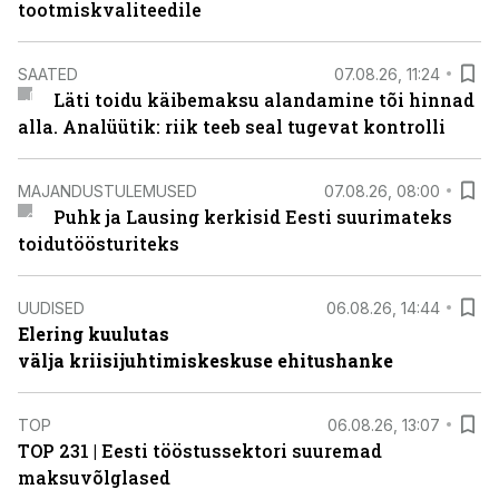
tootmiskvaliteedile
SAATED
07.08.26, 11:24
Läti toidu käibemaksu alandamine tõi hinnad
alla. Analüütik: riik teeb seal tugevat kontrolli
MAJANDUSTULEMUSED
07.08.26, 08:00
Puhk ja Lausing kerkisid Eesti suurimateks
toidutöösturiteks
UUDISED
06.08.26, 14:44
Elering kuulutas
välja kriisijuhtimiskeskuse ehitushanke
TOP
06.08.26, 13:07
TOP 231 | Eesti tööstussektori suuremad
maksuvõlglased