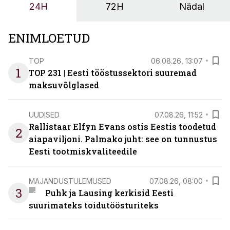
24H
72H
Nädal
OÜ tegevjuht Sander Mitendorf.
ENIMLOETUD
TOP
06.08.26, 13:07
1
TOP 231 | Eesti tööstussektori suuremad
maksuvõlglased
UUDISED
07.08.26, 11:52
Rallistaar Elfyn Evans ostis Eestis toodetud
2
aiapaviljoni. Palmako juht: see on tunnustus
Eesti tootmiskvaliteedile
MAJANDUSTULEMUSED
07.08.26, 08:00
3
Puhk ja Lausing kerkisid Eesti
suurimateks toidutöösturiteks