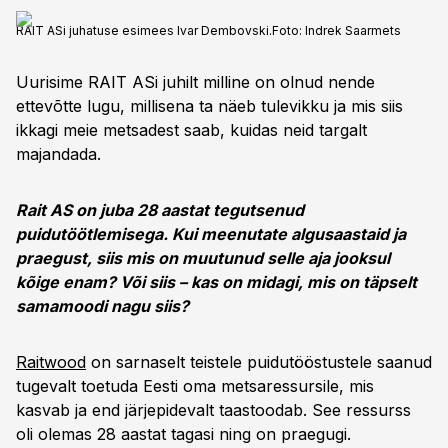
RAIT ASi juhatuse esimees Ivar Dembovski.
Foto:
Indrek Saarmets
Uurisime RAIT ASi juhilt milline on olnud nende
ettevõtte lugu, millisena ta näeb tulevikku ja mis siis
ikkagi meie metsadest saab, kuidas neid targalt
majandada.
Rait AS on juba 28 aastat tegutsenud
puidutöötlemisega. Kui meenutate algusaastaid ja
praegust, siis mis on muutunud selle aja jooksul
kõige enam? Või siis – kas on midagi, mis on täpselt
samamoodi nagu siis?
Raitwood
on sarnaselt teistele puidutööstustele saanud
tugevalt toetuda Eesti oma metsaressursile, mis
kasvab ja end järjepidevalt taastoodab. See ressurss
oli olemas 28 aastat tagasi ning on praegugi.