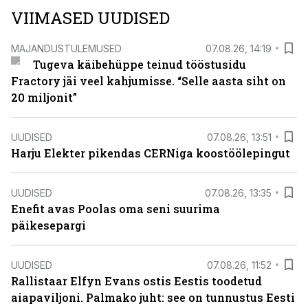
VIIMASED UUDISED
MAJANDUSTULEMUSED
07.08.26, 14:19
Tugeva käibehüppe teinud tööstusidu
Fractory jäi veel kahjumisse. “Selle aasta siht on
20 miljonit”
UUDISED
07.08.26, 13:51
Harju Elekter pikendas CERNiga koostöölepingut
UUDISED
07.08.26, 13:35
Enefit avas Poolas oma seni suurima
päikesepargi
UUDISED
07.08.26, 11:52
Rallistaar Elfyn Evans ostis Eestis toodetud
aiapaviljoni. Palmako juht: see on tunnustus Eesti