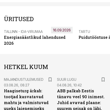
ÜRITUSED
16.09.2026
TALLINN - IDA-VIRUMAA
TARTU
Energiasäästlikud lahendused
Puidutööstuse 
2026
HETKEL KUUM
MAJANDUSTULEMUSED
SUUR LUGU
03.08.26, 08:27
04.08.26, 10:42
Haagiseturg ärkab:
ABB palkab Eestis
tootjad kasvatavad
tänavu veel 90 inimest.
mahtu ja valmistuvad
Juhid avavad plaane:
uueks laienemiseks
suurem seisak on läbi,