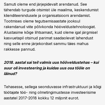
Samuti oleme end järjepidevalt arendanud. See
tähendab turgude otsimist üle maailma, keskendumist
klienditeenindusele ja organisatsiooni arendamist.
Tootmises oleme tegutsemisaastate jooksul
rakendanud viite põlvkonda hööveldustehnoloogiat.
Alustasime kõige lihtsamast, kuid oleme igal järgmisel
kasvuetapil otsinud parimat saadaolevat lahendust
ning selle enne järjekordset sammu täies mahus
rakkesse pannud.
2018. aastal sai teil valmis uus hööveldustehas – kui
suur oli investeering ja kuidas uus osa tööle on
läinud?
Tehasesse, sellega seonduvasse infrastruktuuri ja kõigi
töötajate töö- ning olmetingimustesse investeerisime
aastatel 2017-2018 kokku 12 miljonit eurot.