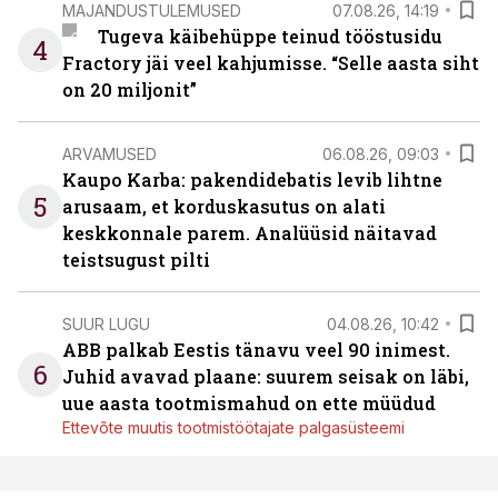
MAJANDUSTULEMUSED
07.08.26, 14:19
Tugeva käibehüppe teinud tööstusidu
4
Fractory jäi veel kahjumisse. “Selle aasta siht
on 20 miljonit”
ARVAMUSED
06.08.26, 09:03
Kaupo Karba: pakendidebatis levib lihtne
5
arusaam, et korduskasutus on alati
keskkonnale parem. Analüüsid näitavad
teistsugust pilti
SUUR LUGU
04.08.26, 10:42
ABB palkab Eestis tänavu veel 90 inimest.
6
Juhid avavad plaane: suurem seisak on läbi,
uue aasta tootmismahud on ette müüdud
Ettevõte muutis tootmistöötajate palgasüsteemi