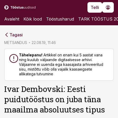
Telli
Avaleht
Kõik lood
Tööstusharud
TARK TÖÖSTUS 2
cebook
cebook
Tagasi
Twitter)
Twitter)
METSANDUS
22.08.19, 11:46
kedIn
kedIn
Tähelepanu!
Artikkel on enam kui 5 aastat vana
ning kuulub väljaande digitaalsesse arhiivi.
ail
ail
Väljaanne ei uuenda ega kaasajasta arhiveeritud
sisu, mistõttu võib olla vajalik kaasaegsete
k
k
allikatega tutvumine
Ivar Dembovski: Eesti
puidutööstus on juba täna
maailma absoluutses tipus