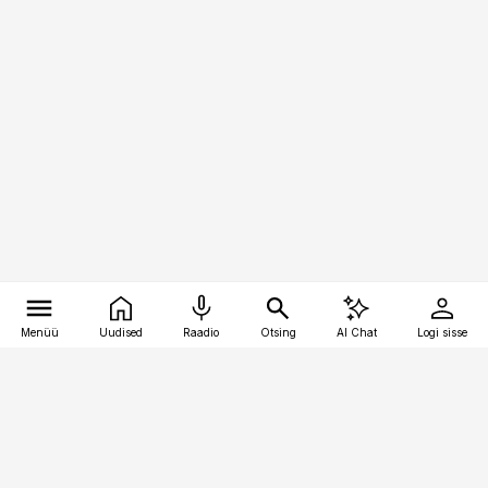
Menüü
Uudised
Raadio
Otsing
AI Chat
Logi sisse
Vana-Lõuna 39/1, 19094 Tallinn
(+372) 667 0111