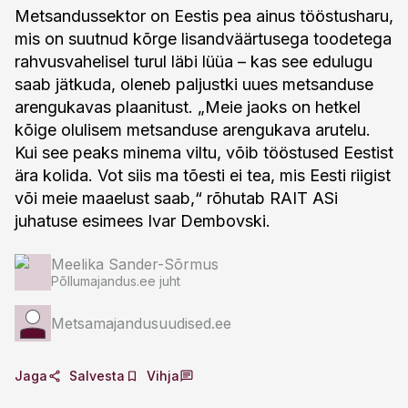
Metsandussektor on Eestis pea ainus tööstusharu,
mis on suutnud kõrge lisandväärtusega toodetega
rahvusvahelisel turul läbi lüüa – kas see edulugu
saab jätkuda, oleneb paljustki uues metsanduse
arengukavas plaanitust. „Meie jaoks on hetkel
kõige olulisem metsanduse arengukava arutelu.
Kui see peaks minema viltu, võib tööstused Eestist
ära kolida. Vot siis ma tõesti ei tea, mis Eesti riigist
või meie maaelust saab,“ rõhutab RAIT ASi
juhatuse esimees Ivar Dembovski.
Meelika Sander-Sõrmus
Põllumajandus.ee juht
Metsamajandusuudised.ee
Jaga
Salvesta
Vihja