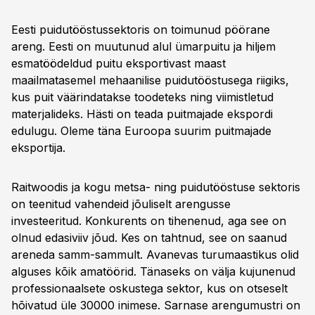
Eesti puidutööstussektoris on toimunud pöörane
areng. Eesti on muutunud alul ümarpuitu ja hiljem
esmatöödeldud puitu eksportivast maast
maailmatasemel mehaanilise puidutööstusega riigiks,
kus puit väärindatakse toodeteks ning viimistletud
materjalideks. Hästi on teada puitmajade ekspordi
edulugu. Oleme täna Euroopa suurim puitmajade
eksportija.
Raitwoodis ja kogu metsa- ning puidutööstuse sektoris
on teenitud vahendeid jõuliselt arengusse
investeeritud. Konkurents on tihenenud, aga see on
olnud edasiviiv jõud. Kes on tahtnud, see on saanud
areneda samm-sammult. Avanevas turumaastikus olid
alguses kõik amatöörid. Tänaseks on välja kujunenud
professionaalsete oskustega sektor, kus on otseselt
hõivatud üle 30000 inimese. Sarnase arengumustri on