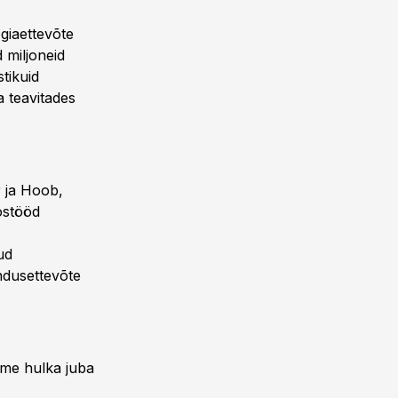
ogiaettevõte
miljoneid
tikuid
a teavitades
r ja Hoob,
ostööd
ud
ndusettevõte
ikme hulka juba