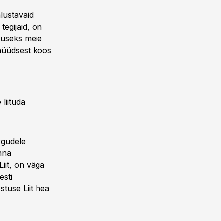
lustavaid
tegijaid, on
aluseks meie
 nüüdsest koos
liituda
urgudele
nna
iit, on väga
esti
tuse Liit hea