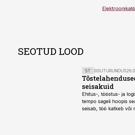
Elektroonikat
SEOTUD LOOD
ST
SISUTURUNDUS
26.0
Tõstelahendused
seisakuid
Ehitus-, tööstus- ja log
tempo sageli hoopis sea
seisab, töö katkeb või m
probleemi, vaid otsest 