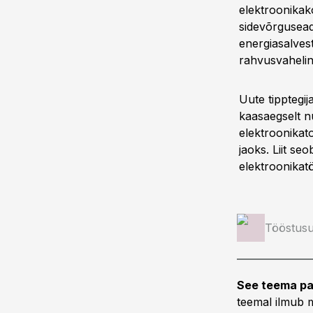
elektroonikak
sidevõrgusead
energiasalves
rahvusvahelin
Uute tipptegij
kaasaegselt n
elektroonikato
jaoks. Liit se
elektroonikatö
Tööstusu
See teema pa
teemal ilmub m