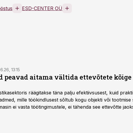
ööstus
ESD-CENTER OÜ
6.26, 13:15
 peavad aitama vältida ettevõtete kõige
istikasektoris räägitakse täna palju efektiivsusest, kuid pra
dmed, mille töökindlusest sõltub kogu objekti või tootmise 
asin ei vasta töötingimustele, ei tähenda see ettevõtte jaoks 
rahalist kulu, venivaid tähtaegu ja suuremaid riske tööohutu