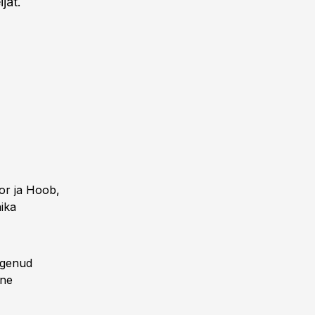
jat.
or ja Hoob,
ika
kogenud
ine