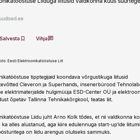
onikatööstuse Liiduga liitusid valdkonna kuus suurtegei
uudised.ee
Salvesta
Vihja
oto:
Eesti Elektroonikatööstuse Liit
nikatööstuse tipptegijaid koondava võrgustikuga liitusid
tevõtted Cleveron ja Superhands, insenerbürood Tehnolab
e elektrimaterjalide hulgimüüja ESD-Center OÜ ja elektroon
ust õpetav Tallinna Tehnikakõrgkool, teatas liit.
onikatööstuse Liidu juht Arno Kolk tõdes, et nii valdkonna 
ui ka alles alustanud, aga kiire edulennuga start-up’ide liitum
öösturitega on liidu arengus oluliseks sammuks.