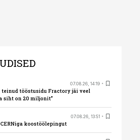
UDISED
07.08.26, 14:19
teinud tööstusidu Fractory jäi veel
a siht on 20 miljonit”
07.08.26, 13:51
s CERNiga koostöölepingut