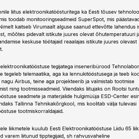
nile liitus elektroonikatöösturitega ka Eesti tõusev tehnolo
is toodab monitooringseadmeid SuperSpot, mis päästavad 
Nimelt kaitseb Virumaalt alguse saanud ettevõtte lahendus is
t, mõõtes pidevalt istikute juures olevat õhutemperatuuri j
andamise keskuse töötajaid reaalajas istikute juures olevast
t.
id elektroonikatööstuse tegijatega inseneribürood Tehnolabo
ne tegeleb telemaatika, aga ka lennukitööstusega ja teeb ko
 nagu Airbus, teine aga projekteerib ja valmistab tootmise
ist ning tootmisseadmeid. Viiendaks liitujaks on Rootsi tunt
ööstuse seadmete ja materjalide hulgimüüja ESD-Center esi
ndaks Tallinna Tehnikakõrgkool, mis koolitab välja tulevasi
ööstuse tootmiskorraldajaid.
ele liikmetele kuulub Eesti Elektroonikatööstuse Liidu 65 li
 varem liitunud tipptegijaid, sh rahvusvaheline