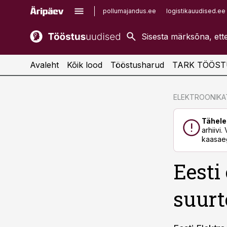
pollumajandus.ee
logistikauudised.ee
kaubandus.ee
imelineajalugu.ee
kinnisvarauudised.ee
imelineteadus.ee
Avaleht
Kõik lood
Tööstusharud
TARK TÖÖST
cebook
cebook
ELEKTROONIK
Twitter)
Twitter)
Tähele
kedIn
kedIn
arhiivi
kaasaeg
ail
ail
Eesti
k
k
suurt