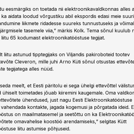
idu eesmärgiks on toetada nii elektroonikavaldkonnas alles a
i ka aidata loodud võrgustiku abil ekspordis edasi meie suuri 
lisandumine liikmete ridadesse suureks tunnustuseks ja võim
järgmisele tasemele viia,” märkis Kolk. Tema sõnul kuulub
a liitu 65 kodumaist elektroonikatööstuse tegijat.
 liitu astunud tipptegijaks on Viljandis pakiroboteid tootev
evõte Cleveron, mille juhi Arno Küti sõnul otsustas ettevõte 
te tegijatega alles nüüd.
eda meelt, et Eesti päritolu ei sega ühelgi ettevõttel välist
d ühiselt toimetades jõuab kiiremini kaugemale. Oma valdko
ttevõtete ühendused, just nagu Eesti Elektroonikatööstuse L
 vahendada kontakte, jagada kogemusi ja põrgatada ideid. E
ööstus on maailmatasemel ja seetõttu on ka Elektroonikatöös
võtete omavahelise koostöö arendamiseks,” selgitas Kütt
östuse liitu astumise põhjuseid.