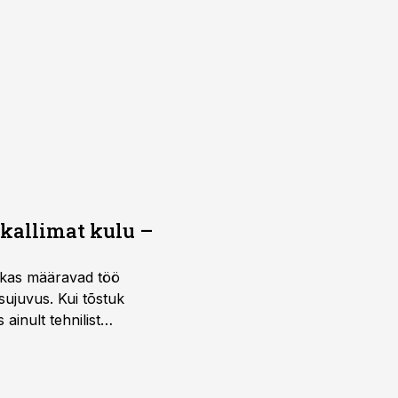
 kallimat kulu –
ktikas määravad töö
sujuvus. Kui tõstuk
ainult tehnilist
sele.