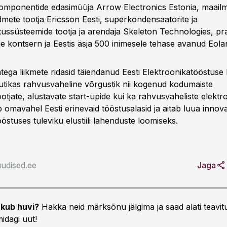
omponentide edasimüüja Arrow Electronics Estonia, maailm
mete tootja Ericsson Eesti, superkondensaatorite ja
tussüsteemide tootja ja arendaja Skeleton Technologies, pr
e kontsern ja Eestis äsja 500 inimesele tehase avanud Eolan
atega liikmete ridasid täiendanud Eesti Elektroonikatööstuse L
utikas rahvusvaheline võrgustik nii kogenud kodumaiste
otjate, alustavate start-upide kui ka rahvusvaheliste elektr
ob omavahel Eesti erinevaid tööstusalasid ja aitab luua innova
östuses tuleviku elustiili lahenduste loomiseks.
udised.ee
Jaga
kub huvi?
Hakka neid märksõnu jälgima ja saad alati teavitu
idagi uut!