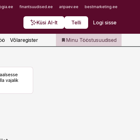
Iseteenindus
ogia.ee
finantsuudised.ee
aripaev.ee
bestmarketing.ee
finantsu
Telli Tööstusuudised
Küsi AI-lt
Telli
Logi sisse
öö
Võlaregister
Minu Tööstusuudised
taalsesse
la vajalik