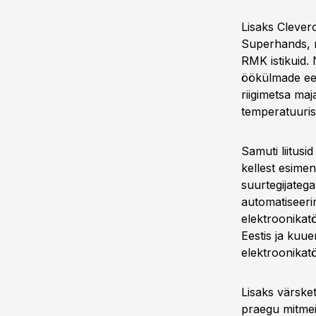
Lisaks Clevero
Superhands, m
RMK istikuid. 
öökülmade ees
riigimetsa maj
temperatuuris
Samuti liitus
kellest esime
suurtegijatega
automatiseerim
elektroonikat
Eestis ja kuue
elektroonikat
Lisaks värsket
praegu mitmeid