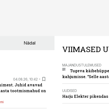
Nädal
VIIMASED U
MAJANDUSTULEMUSED
Tugeva käibehüppe 
kahjumisse. “Selle aast
04.08.26, 10:42
inimest. Juhid avavad
 aasta tootmismahud on
UUDISED
Harju Elekter pikenda
emi