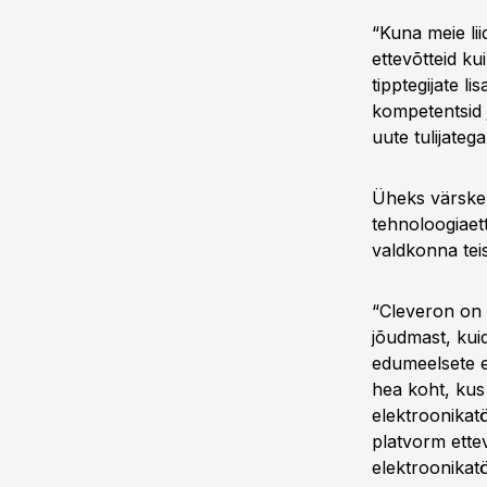
“Kuna meie li
ettevõtteid ku
tipptegijate 
kompetentsid 
uute tulijateg
Üheks värskelt
tehnoloogiaett
valdkonna teis
“Cleveron on s
jõudmast, kui
edumeelsete e
hea koht, kus
elektroonikat
platvorm ette
elektroonikatö