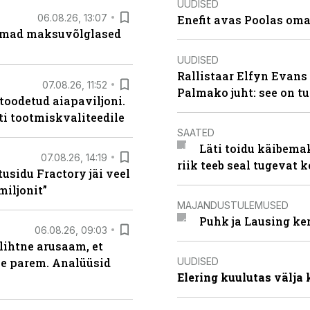
UUDISED
06.08.26, 13:07
Enefit avas Poolas oma
uremad maksuvõlglased
UUDISED
Rallistaar Elfyn Evans 
07.08.26, 11:52
Palmako juht: see on t
 toodetud aiapaviljoni.
ti tootmiskvaliteedile
SAATED
Läti toidu käibema
07.08.26, 14:19
riik teeb seal tugevat k
usidu Fractory jäi veel
miljonit”
MAJANDUSTULEMUSED
Puhk ja Lausing ke
06.08.26, 09:03
lihtne arusaam, et
UUDISED
le parem. Analüüsid
Elering kuulutas välja