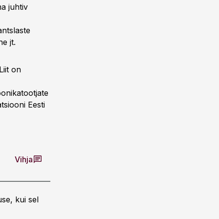
a juhtiv
antslaste
e jt.
iit on
oonikatootjate
tsiooni Eesti
Vihja
se, kui sel