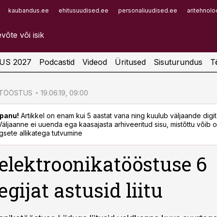
kaubandus.ee
ehitusuudised.ee
personaliuudised.ee
aritehnolo
Infopank
Radar
US 2027
Podcastid
Videod
Üritused
Sisuturundus
T
ATÖÖSTUS
19.06.19, 09:00
panu!
Artikkel on enam kui 5 aastat vana ning kuulub väljaande digi
. Väljaanne ei uuenda ega kaasajasta arhiveeritud sisu, mistõttu võib ol
sete allikatega tutvumine
 elektroonikatööstuse 6
egijat astusid liitu