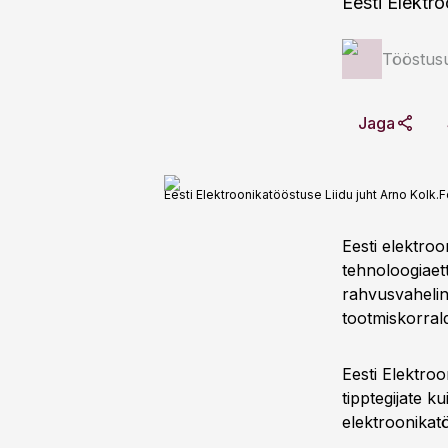
Eesti Elektro
Tööstus
Jaga
Eesti Elektroonikatööstuse Liidu juht Arno Kolk.
F
Eesti elektroo
tehnoloogiaet
rahvusvahelin
tootmiskorrald
Eesti Elektro
tipptegijate k
elektroonikat