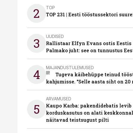
TOP
2
TOP 231 | Eesti tööstussektori su
UUDISED
3
Rallistaar Elfyn Evans ostis Eestis
Palmako juht: see on tunnustus Ees
MAJANDUSTULEMUSED
4
Tugeva käibehüppe teinud tööst
kahjumisse. “Selle aasta siht on 20 
ARVAMUSED
5
Kaupo Karba: pakendidebatis levib 
korduskasutus on alati keskkonna
näitavad teistsugust pilti