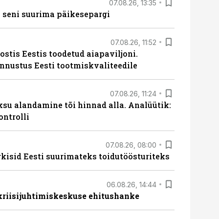
07.08.26, 13:35
 seni suurima päikesepargi
07.08.26, 11:52
ostis Eestis toodetud aiapaviljoni.
unnustus Eesti tootmiskvaliteedile
07.08.26, 11:24
ksu alandamine tõi hinnad alla. Analüütik:
ontrolli
07.08.26, 08:00
rkisid Eesti suurimateks toidutöösturiteks
06.08.26, 14:44
 kriisijuhtimiskeskuse ehitushanke