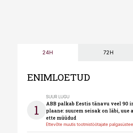
24H
72H
ENIMLOETUD
SUUR LUGU
ABB palkab Eestis tänavu veel 90 
1
plaane: suurem seisak on läbi, uue
ette müüdud
Ettevõte muutis tootmistöötajate palgasüste