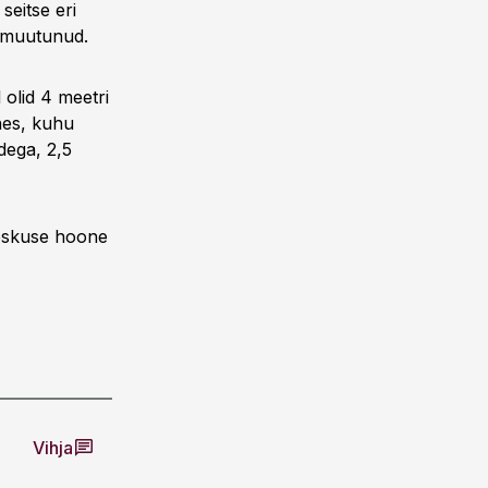
seitse eri
l muutunud.
olid 4 meetri
nes, kuhu
dega, 2,5
keskuse hoone
Vihja