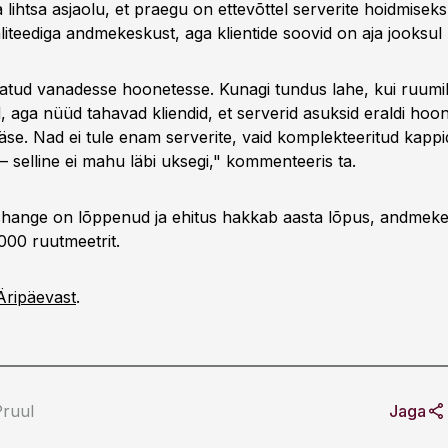
ihtsa asjaolu, et praegu on ettevõttel serverite hoidmiseks 
aliteediga andmekeskust, aga klientide soovid on aja jooksu
atud vanadesse hoonetesse. Kunagi tundus lahe, kui ruumil 
, aga nüüd tahavad kliendid, et serverid asuksid eraldi hoo
pääse. Nad ei tule enam serverite, vaid komplekteeritud kappi
– selline ei mahu läbi uksegi," kommenteeris ta.
ishange on lõppenud ja ehitus hakkab aasta lõpus, andme
000 ruutmeetrit.
Äripäevast
.
Pruul
Jaga