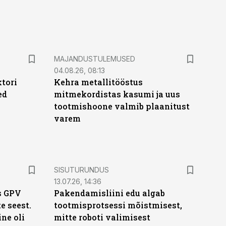
MAJANDUSTULEMUSED
04.08.26, 08:13
ktori
Kehra metallitööstus
ed
mitmekordistas kasumi ja uus
tootmishoone valmib plaanitust
varem
ST
SISUTURUNDUS
13.07.26, 14:36
s GPV
Pakendamisliini edu algab
te seest.
tootmisprotsessi mõistmisest,
ne oli
mitte roboti valimisest