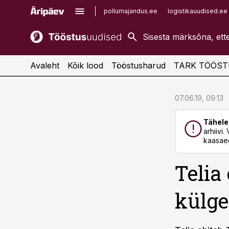
pollumajandus.ee
logistikauudised.ee
kaubandus.ee
imelineajalugu.ee
kinnisvarauudised.ee
imelineteadus.ee
Avaleht
Kõik lood
Tööstusharud
TARK TÖÖST
cebook
cebook
07.06.19, 09:13
Twitter)
Twitter)
Tähele
kedIn
kedIn
arhiivi
kaasaeg
ail
ail
Telia
k
k
külg