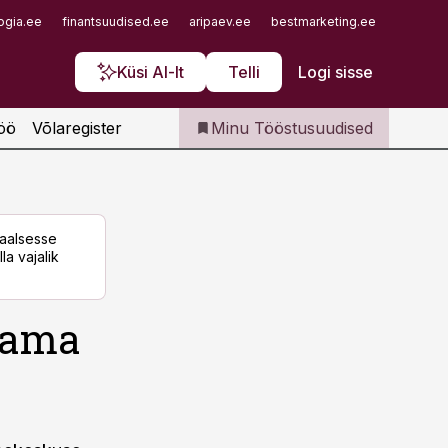
Iseteenindus
ogia.ee
finantsuudised.ee
aripaev.ee
bestmarketing.ee
finantsu
Telli Tööstusuudised
Küsi AI-lt
Telli
Logi sisse
öö
Võlaregister
Minu Tööstusuudised
taalsesse
la vajalik
jaama