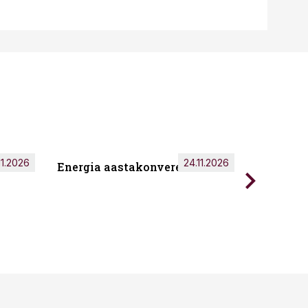
11.2026
24.11.2026
Energia aastakonverents 2026
Tark töö