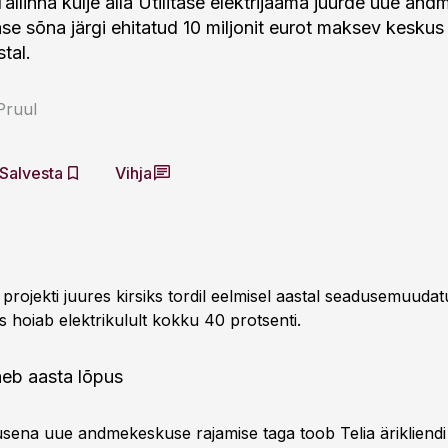
Tallinna külje alla Utilitase elektrijaama juurde uue an
ase sõna järgi ehitatud 10 miljonit eurot maksev kesku
stal.
 Pruul
Salvesta
Vihja
 projekti juures kirsiks tordil eelmisel aastal seadusemuuda
 hoiab elektrikulult kokku 40 protsenti.
heb aasta lõpus
sena uue andmekeskuse rajamise taga toob Telia ärikliendi