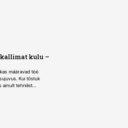
 kallimat kulu –
ktikas määravad töö
sujuvus. Kui tõstuk
ainult tehnilist
sele.