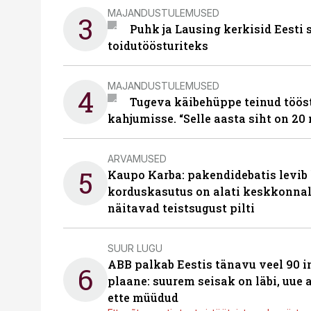
MAJANDUSTULEMUSED
3
Puhk ja Lausing kerkisid Eesti
toidutöösturiteks
MAJANDUSTULEMUSED
4
Tugeva käibehüppe teinud tööst
kahjumisse. “Selle aasta siht on 20 
ARVAMUSED
5
Kaupo Karba: pakendidebatis levib 
korduskasutus on alati keskkonna
näitavad teistsugust pilti
SUUR LUGU
ABB palkab Eestis tänavu veel 90 
6
plaane: suurem seisak on läbi, uue
ette müüdud