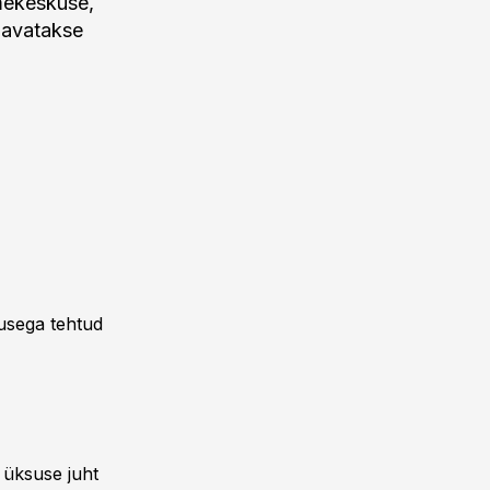
dmekeskuse,
s avatakse
tusega tehtud
 üksuse juht