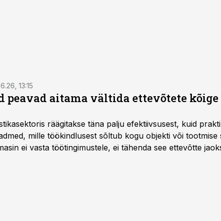
6.26, 13:15
 peavad aitama vältida ettevõtete kõige
istikasektoris räägitakse täna palju efektiivsusest, kuid pra
dmed, mille töökindlusest sõltub kogu objekti või tootmise 
asin ei vasta töötingimustele, ei tähenda see ettevõtte jaoks 
rahalist kulu, venivaid tähtaegu ja suuremaid riske tööohutu