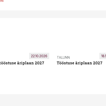
emi
22.10.2026
18.
TALLINN
tööstuse äriplaan 2027
Tööstuse äriplaan 2027