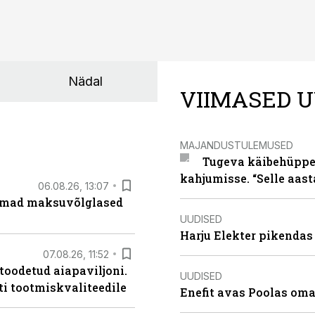
Nädal
VIIMASED U
MAJANDUSTULEMUSED
Tugeva käibehüppe 
kahjumisse. “Selle aast
06.08.26, 13:07
uremad maksuvõlglased
UUDISED
Harju Elekter pikenda
07.08.26, 11:52
 toodetud aiapaviljoni.
UUDISED
ti tootmiskvaliteedile
Enefit avas Poolas oma