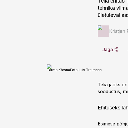
Telia ehitab 
tehnika viim
ületuleval aa
Kristjan
Jaga
Tarmo Kärsna
Foto:
Liis Treimann
Telia jaoks on
soodustus, mis
Ehituseks lä
Esimese põhju