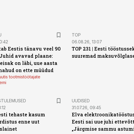
U
TOP
0:42
06.08.26, 13:07
ab Eestis tänavu veel 90
TOP 231 | Eesti tööstusse
 Juhid avavad plaane:
suuremad maksuvõlglas
eisak on läbi, uue aasta
mahud on ette müüdud
utis tootmistöötajate
emi
STULEMUSED
UUDISED
:12
31.07.26, 09:45
sti tehaste kasum
Elva elektroonikatööstu
distus enne uut
Eesti sai uue juhi ettevõt
slainet
„Järgmise sammu astumi