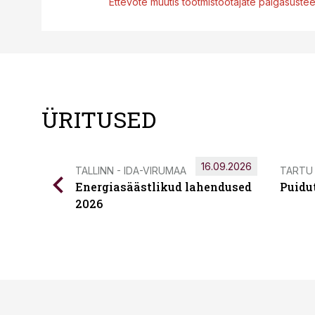
Ettevõte muutis tootmistöötajate palgasüste
ÜRITUSED
16.09.2026
TALLINN - IDA-VIRUMAA
TARTU
Energiasäästlikud lahendused
Puidu
2026