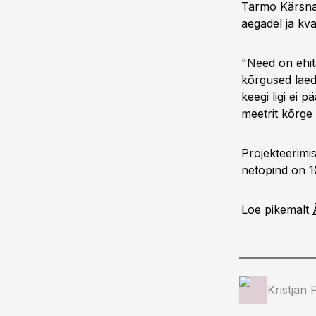
Tarmo Kärsna l
aegadel ja kv
"Need on ehit
kõrgused laed
keegi ligi ei 
meetrit kõrge 
Projekteerim
netopind on 1
Loe pikemalt
Kristjan 