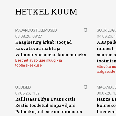
HETKEL KUUM
MAJANDUSTULEMUSED
SUUR LUG
03.08.26, 08:27
04.08.26, 1
Haagiseturg ärkab: tootjad
ABB palk
kasvatavad mahtu ja
inimest.
valmistuvad uueks laienemiseks
suurem s
Bestnet avab uue müügi- ja
tootmis
tootmiskeskuse
Ettevõte mu
palgasüste
UUDISED
MAJANDU
07.08.26, 11:52
30.07.26, 13
Rallistaar Elfyn Evans ostis
Hanza Ee
Eestis toodetud aiapaviljoni.
kolmekor
Palmako juht: see on tunnustus
laienemi