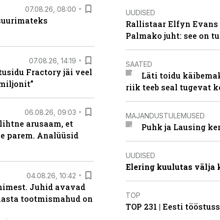
07.08.26, 08:00
UUDISED
 suurimateks
Rallistaar Elfyn Evans 
Palmako juht: see on t
07.08.26, 14:19
SAATED
usidu Fractory jäi veel
Läti toidu käibema
miljonit”
riik teeb seal tugevat k
06.08.26, 09:03
MAJANDUSTULEMUSED
lihtne arusaam, et
Puhk ja Lausing ke
le parem. Analüüsid
UUDISED
Elering kuulutas välja
04.08.26, 10:42
inimest. Juhid avavad
TOP
 aasta tootmismahud on
TOP 231 | Eesti tööstu