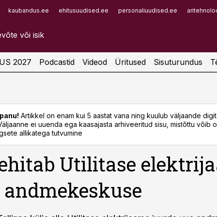
kaubandus.ee
ehitusuudised.ee
personaliuudised.ee
aritehnolo
Infopank
Radar
US 2027
Podcastid
Videod
Üritused
Sisuturundus
T
panu!
Artikkel on enam kui 5 aastat vana ning kuulub väljaande digi
. Väljaanne ei uuenda ega kaasajasta arhiveeritud sisu, mistõttu võib ol
sete allikatega tutvumine
 ehitab Utilitase elektri
e andmekeskuse