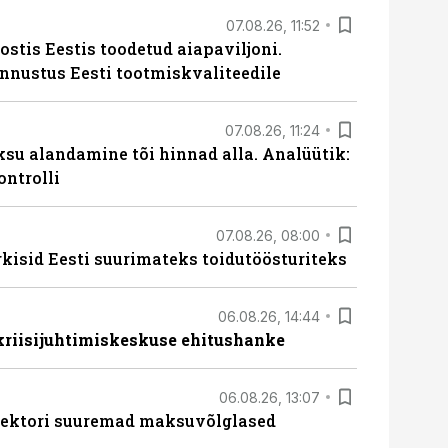
07.08.26, 11:52
ostis Eestis toodetud aiapaviljoni.
unnustus Eesti tootmiskvaliteedile
07.08.26, 11:24
ksu alandamine tõi hinnad alla. Analüütik:
ontrolli
07.08.26, 08:00
rkisid Eesti suurimateks toidutöösturiteks
06.08.26, 14:44
 kriisijuhtimiskeskuse ehitushanke
06.08.26, 13:07
ssektori suuremad maksuvõlglased