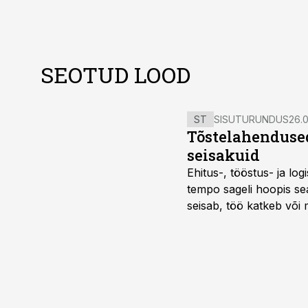
SEOTUD LOOD
ST
SISUTURUNDUS
26.0
Tõstelahendused
seisakuid
Ehitus-, tööstus- ja log
tempo sageli hoopis sea
seisab, töö katkeb või m
probleemi, vaid otsest 