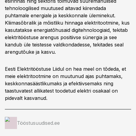
esirinnas ning sektoris toimuvad suuremahulised
tehnoloogilised muutused aitavad kiirendada
puhtamale energiale ja keskkonnale üleminekut.
Kliimasõbralik ja mõistliku hinnaga elektritootmine, kus
kasutatakse energiatõhusaid digitehnoloogiaid, tekitab
elektritööstuse arengus positiivse sünergia ja see
kandub üle teistesse valdkondadesse, tekitades seal
arengutõuke ja kasvu.
Eesti Elektritööstuse Liidul on hea meel on tõdeda, et
meie elektritootmine on muutunud ajas puhtamaks,
keskkonnasäästlikumaks ja efektiivsemaks ning
taastuvatest allikatest toodetud elektri osakaal on
pidevalt kasvanud.
Tööstusuudised.ee