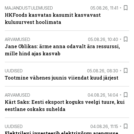
MAJANDUSTULEMUSED
05.08.26, 11:41
HKFoods kasvatas kasumit kasvavast
kulusurvest hoolimata
ARVAMUSED
05.08.26, 10:40
Jane Oblikas: ärme anna odavalt ära ressurssi,
mille hind ajas kasvab
UUDISED
05.08.26, 08:30
Tootmine vähenes juunis viiendat kuud järjest
ARVAMUSED
04.08.26, 14:04
Kärt Saks: Eesti eksport koguks veelgi tuure, kui
eestlane oskaks suhelda
UUDISED
04.08.26, 11:15
Elektrilevi investeerib elektrivõrgu arengusse