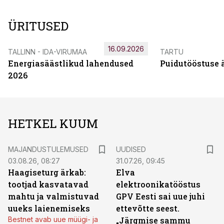
ÜRITUSED
16.09.2026
TALLINN - IDA-VIRUMAA
TARTU
Energiasäästlikud lahendused
Puidutööstuse 
2026
HETKEL KUUM
MAJANDUSTULEMUSED
UUDISED
03.08.26, 08:27
31.07.26, 09:45
Haagiseturg ärkab:
Elva
tootjad kasvatavad
elektroonikatööstus
mahtu ja valmistuvad
GPV Eesti sai uue juhi
uueks laienemiseks
ettevõtte seest.
Bestnet avab uue müügi- ja
„Järgmise sammu