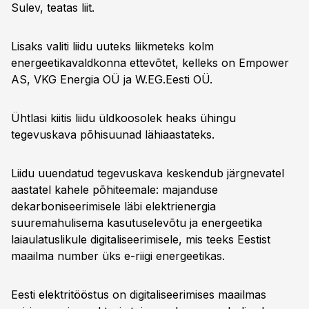
Sulev, teatas liit.
Lisaks valiti liidu uuteks liikmeteks kolm
energeetikavaldkonna ettevõtet, kelleks on Empower
AS, VKG Energia OÜ ja W.EG.Eesti OÜ.
Ühtlasi kiitis liidu üldkoosolek heaks ühingu
tegevuskava põhisuunad lähiaastateks.
Liidu uuendatud tegevuskava keskendub järgnevatel
aastatel kahele põhiteemale: majanduse
dekarboniseerimisele läbi elektrienergia
suuremahulisema kasutuselevõtu ja energeetika
laiaulatuslikule digitaliseerimisele, mis teeks Eestist
maailma number üks e-riigi energeetikas.
Eesti elektritööstus on digitaliseerimises maailmas