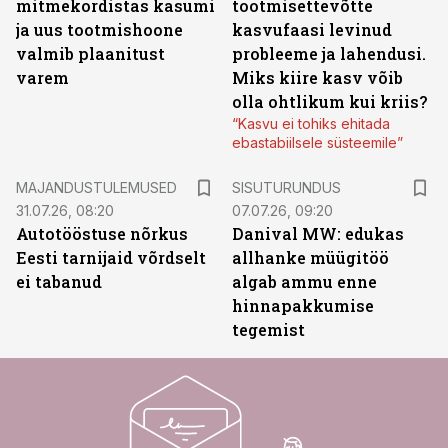
mitmekordistas kasumi
tootmisettevõtte
ja uus tootmishoone
kasvufaasi levinud
valmib plaanitust
probleeme ja lahendusi.
varem
Miks kiire kasv võib
olla ohtlikum kui kriis?
“Kasvu ei tohiks ehitada
ebastabiilsele süsteemile”
ST
MAJANDUSTULEMUSED
SISUTURUNDUS
31.07.26, 08:20
07.07.26, 09:20
Autotööstuse nõrkus
Danival MW: edukas
Eesti tarnijaid võrdselt
allhanke müügitöö
ei tabanud
algab ammu enne
hinnapakkumise
tegemist