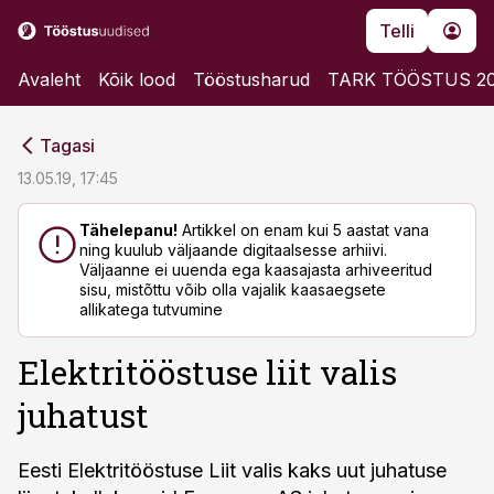
Telli
Avaleht
Kõik lood
Tööstusharud
TARK TÖÖSTUS 2
cebook
cebook
Tagasi
Twitter)
Twitter)
13.05.19, 17:45
kedIn
kedIn
Tähelepanu!
Artikkel on enam kui 5 aastat vana
ning kuulub väljaande digitaalsesse arhiivi.
ail
ail
Väljaanne ei uuenda ega kaasajasta arhiveeritud
sisu, mistõttu võib olla vajalik kaasaegsete
k
k
allikatega tutvumine
Elektritööstuse liit valis
juhatust
Eesti Elektritööstuse Liit valis kaks uut juhatuse