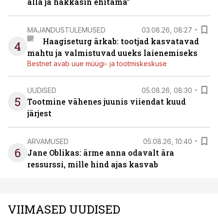
alla ja hakkasin ehitama”
MAJANDUSTULEMUSED
03.08.26, 08:27
Haagiseturg ärkab: tootjad kasvatavad
4
mahtu ja valmistuvad uueks laienemiseks
Bestnet avab uue müügi- ja tootmiskeskuse
UUDISED
05.08.26, 08:30
5
Tootmine vähenes juunis viiendat kuud
järjest
ARVAMUSED
05.08.26, 10:40
6
Jane Oblikas: ärme anna odavalt ära
ressurssi, mille hind ajas kasvab
VIIMASED UUDISED