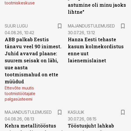
tootmiskeskuse
astumine oli minu jaoks
lihtne“
SUUR LUGU
MAJANDUSTULEMUSED
04.08.26, 10:42
30.07.26, 13:12
ABB palkab Eestis
Hanza Eesti tehaste
tänavu veel 90 inimest.
kasum kolmekordistus
Juhid avavad plaane:
enne uut
suurem seisak on läbi,
laienemislainet
uue aasta
tootmismahud on ette
müüdud
Ettevõte muutis
tootmistöötajate
palgasüsteemi
MAJANDUSTULEMUSED
KASULIK
04.08.26, 08:13
30.07.26, 08:15
Kehra metallitööstus
Tööstusjuht lahkab