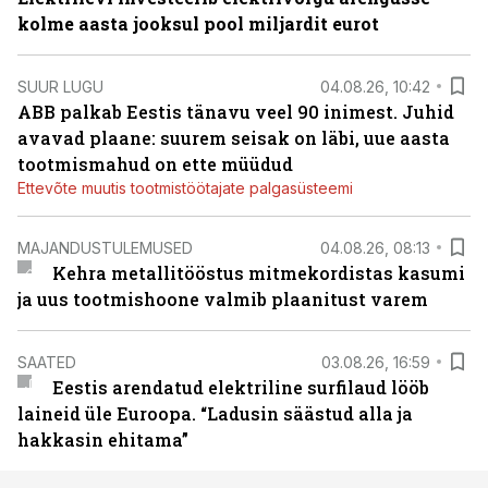
kolme aasta jooksul pool miljardit eurot
SUUR LUGU
04.08.26, 10:42
ABB palkab Eestis tänavu veel 90 inimest. Juhid
avavad plaane: suurem seisak on läbi, uue aasta
tootmismahud on ette müüdud
Ettevõte muutis tootmistöötajate palgasüsteemi
MAJANDUSTULEMUSED
04.08.26, 08:13
Kehra metallitööstus mitmekordistas kasumi
ja uus tootmishoone valmib plaanitust varem
SAATED
03.08.26, 16:59
Eestis arendatud elektriline surfilaud lööb
laineid üle Euroopa. “Ladusin säästud alla ja
hakkasin ehitama”