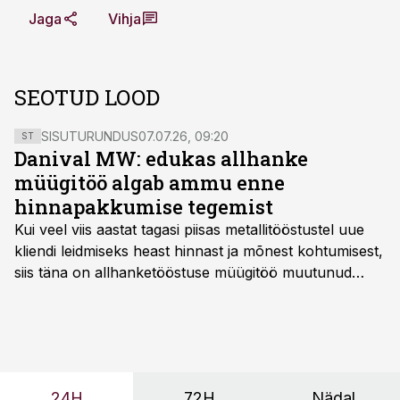
Jaga
Vihja
SEOTUD LOOD
SISUTURUNDUS
07.07.26, 09:20
ST
Danival MW: edukas allhanke
müügitöö algab ammu enne
hinnapakkumise tegemist
Kui veel viis aastat tagasi piisas metallitööstustel uue
kliendi leidmiseks heast hinnast ja mõnest kohtumisest,
siis täna on allhanketööstuse müügitöö muutunud
märksa pikemaks ja süsteemsemaks. Konkurents on
kasvanud, kliendid kaaluvad otsuseid põhjalikumalt
ning partnerit ei valita enam ainult tootmisvõimekuse
või hinnakirja järgi.
24H
72H
Nädal