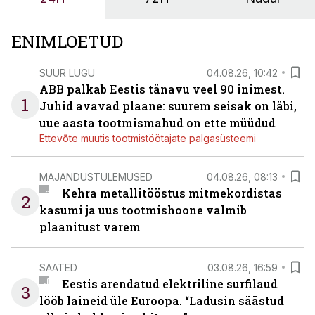
ENIMLOETUD
SUUR LUGU
04.08.26, 10:42
ABB palkab Eestis tänavu veel 90 inimest.
1
Juhid avavad plaane: suurem seisak on läbi,
uue aasta tootmismahud on ette müüdud
Ettevõte muutis tootmistöötajate palgasüsteemi
MAJANDUSTULEMUSED
04.08.26, 08:13
Kehra metallitööstus mitmekordistas
2
kasumi ja uus tootmishoone valmib
plaanitust varem
SAATED
03.08.26, 16:59
Eestis arendatud elektriline surfilaud
3
lööb laineid üle Euroopa. “Ladusin säästud