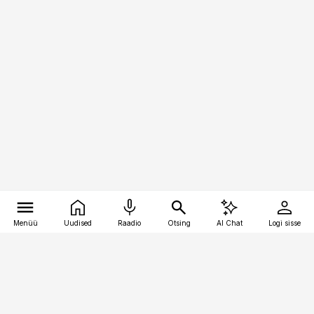
Menüü
Uudised
Raadio
Otsing
AI Chat
Logi sisse
Vana-Lõuna 39/1, 19094 Tallinn
(+372) 667 0111