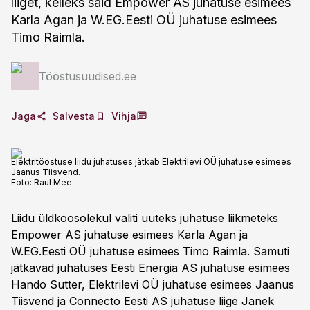
liiget, kelleks said Empower AS juhatuse esimees
Karla Agan ja W.EG.Eesti OÜ juhatuse esimees
Timo Raimla.
Tööstusuudised.ee
Jaga
Salvesta
Vihja
Elektritööstuse liidu juhatuses jätkab Elektrilevi OÜ juhatuse esimees
Jaanus Tiisvend.
Foto:
Raul Mee
Liidu üldkoosolekul valiti uuteks juhatuse liikmeteks
Empower AS juhatuse esimees Karla Agan ja
W.EG.Eesti OÜ juhatuse esimees Timo Raimla. Samuti
jätkavad juhatuses Eesti Energia AS juhatuse esimees
Hando Sutter, Elektrilevi OÜ juhatuse esimees Jaanus
Tiisvend ja Connecto Eesti AS juhatuse liige Janek