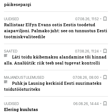
päikesepargi
UUDISED
07.08.26, 11:52
Rallistaar Elfyn Evans ostis Eestis toodetud
aiapaviljoni. Palmako juht: see on tunnustus Eesti
tootmiskvaliteedile
SAATED
07.08.26, 11:24
Läti toidu käibemaksu alandamine tõi hinnad
alla. Analüütik: riik teeb seal tugevat kontrolli
MAJANDUSTULEMUSED
07.08.26, 08:00
Puhk ja Lausing kerkisid Eesti suurimateks
toidutöösturiteks
UUDISED
06.08.26, 14:44
Elering kuulutas