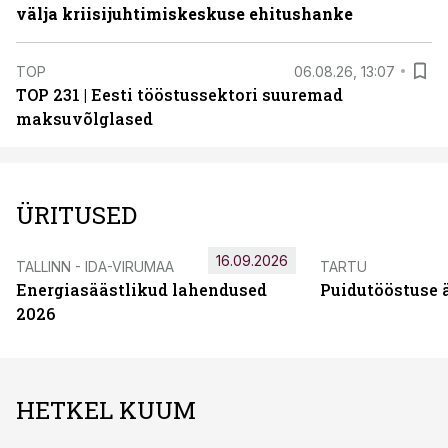
välja kriisijuhtimiskeskuse ehitushanke
TOP
06.08.26, 13:07
TOP 231 | Eesti tööstussektori suuremad
maksuvõlglased
ÜRITUSED
16.09.2026
TALLINN - IDA-VIRUMAA
TARTU
Energiasäästlikud lahendused
Puidutööstuse 
2026
HETKEL KUUM