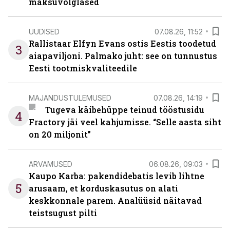
maksuvõlglased
UUDISED
07.08.26, 11:52
Rallistaar Elfyn Evans ostis Eestis toodetud
3
aiapaviljoni. Palmako juht: see on tunnustus
Eesti tootmiskvaliteedile
MAJANDUSTULEMUSED
07.08.26, 14:19
Tugeva käibehüppe teinud tööstusidu
4
Fractory jäi veel kahjumisse. “Selle aasta siht
on 20 miljonit”
ARVAMUSED
06.08.26, 09:03
Kaupo Karba: pakendidebatis levib lihtne
5
arusaam, et korduskasutus on alati
keskkonnale parem. Analüüsid näitavad
teistsugust pilti