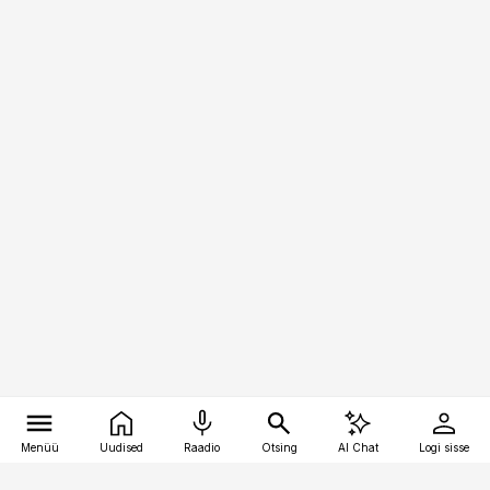
Menüü
Uudised
Raadio
Otsing
AI Chat
Logi sisse