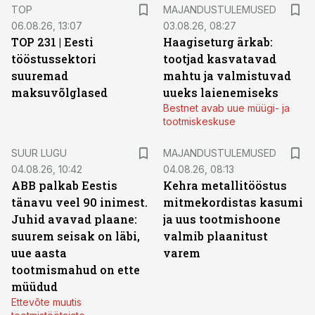
TOP
MAJANDUSTULEMUSED
06.08.26, 13:07
03.08.26, 08:27
TOP 231 | Eesti
Haagiseturg ärkab:
tööstussektori
tootjad kasvatavad
suuremad
mahtu ja valmistuvad
maksuvõlglased
uueks laienemiseks
Bestnet avab uue müügi- ja
tootmiskeskuse
SUUR LUGU
MAJANDUSTULEMUSED
04.08.26, 10:42
04.08.26, 08:13
ABB palkab Eestis
Kehra metallitööstus
tänavu veel 90 inimest.
mitmekordistas kasumi
Juhid avavad plaane:
ja uus tootmishoone
suurem seisak on läbi,
valmib plaanitust
uue aasta
varem
tootmismahud on ette
müüdud
Ettevõte muutis