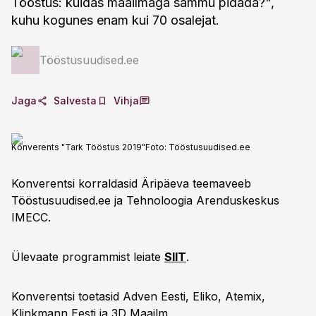
Tööstus: kuidas maailmaga sammu pidada?",
kuhu kogunes enam kui 70 osalejat.
Tööstusuudised.ee
Jaga
Salvesta
Vihja
Konverents "Tark Tööstus 2019"
Foto:
Tööstusuudised.ee
Konverentsi korraldasid Äripäeva teemaveeb
Tööstusuudised.ee ja Tehnoloogia Arenduskeskus
IMECC.
Ülevaate programmist leiate
SIIT
.
Konverentsi toetasid Adven Eesti, Eliko, Atemix,
Klinkmann Eesti ja 3D Maailm.