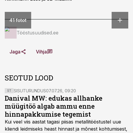
41 fotot
Tööstusuudised.ee
Jaga
Vihja
SEOTUD LOOD
SISUTURUNDUS
07.07.26, 09:20
ST
Danival MW: edukas allhanke
müügitöö algab ammu enne
hinnapakkumise tegemist
Kui veel viis aastat tagasi piisas metallitööstustel uue
kliendi leidmiseks heast hinnast ja mõnest kohtumisest,