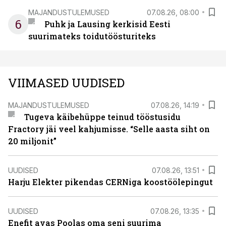
MAJANDUSTULEMUSED
07.08.26, 08:00
6
Puhk ja Lausing kerkisid Eesti
suurimateks toidutöösturiteks
VIIMASED UUDISED
MAJANDUSTULEMUSED
07.08.26, 14:19
Tugeva käibehüppe teinud tööstusidu
Fractory jäi veel kahjumisse. “Selle aasta siht on
20 miljonit”
UUDISED
07.08.26, 13:51
Harju Elekter pikendas CERNiga koostöölepingut
UUDISED
07.08.26, 13:35
Enefit avas Poolas oma seni suurima