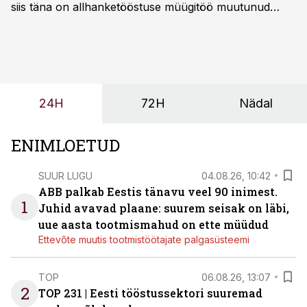
siis täna on allhanketööstuse müügitöö muutunud
märksa pikemaks ja süsteemsemaks. Konkurents on
kasvanud, kliendid kaaluvad otsuseid põhjalikumalt
ning partnerit ei valita enam ainult tootmisvõimekuse
või hinnakirja järgi.
24H
72H
Nädal
ENIMLOETUD
SUUR LUGU
04.08.26, 10:42
ABB palkab Eestis tänavu veel 90 inimest.
1
Juhid avavad plaane: suurem seisak on läbi,
uue aasta tootmismahud on ette müüdud
Ettevõte muutis tootmistöötajate palgasüsteemi
TOP
06.08.26, 13:07
2
TOP 231 | Eesti tööstussektori suuremad