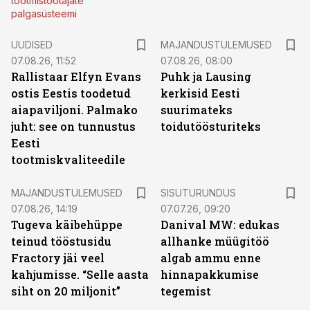
tootmistöötajate
palgasüsteemi
UUDISED
MAJANDUSTULEMUSED
07.08.26, 11:52
07.08.26, 08:00
Rallistaar Elfyn Evans
Puhk ja Lausing
ostis Eestis toodetud
kerkisid Eesti
aiapaviljoni. Palmako
suurimateks
juht: see on tunnustus
toidutöösturiteks
Eesti
tootmiskvaliteedile
ST
MAJANDUSTULEMUSED
SISUTURUNDUS
07.08.26, 14:19
07.07.26, 09:20
Tugeva käibehüppe
Danival MW: edukas
teinud tööstusidu
allhanke müügitöö
Fractory jäi veel
algab ammu enne
kahjumisse. “Selle aasta
hinnapakkumise
siht on 20 miljonit”
tegemist