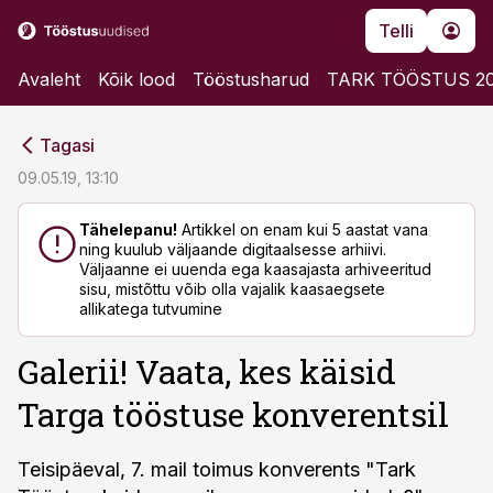
Telli
Avaleht
Kõik lood
Tööstusharud
TARK TÖÖSTUS 2
cebook
cebook
Tagasi
Twitter)
Twitter)
09.05.19, 13:10
kedIn
kedIn
Tähelepanu!
Artikkel on enam kui 5 aastat vana
ning kuulub väljaande digitaalsesse arhiivi.
ail
ail
Väljaanne ei uuenda ega kaasajasta arhiveeritud
sisu, mistõttu võib olla vajalik kaasaegsete
k
k
allikatega tutvumine
Galerii! Vaata, kes käisid
Targa tööstuse konverentsil
Teisipäeval, 7. mail toimus konverents "Tark