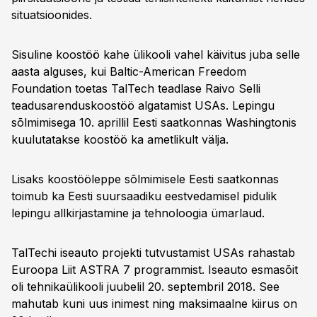
situatsioonides.
Sisuline koostöö kahe ülikooli vahel käivitus juba selle
aasta alguses, kui Baltic-American Freedom
Foundation toetas TalTech teadlase Raivo Selli
teadusarenduskoostöö algatamist USAs. Lepingu
sõlmimisega 10. aprillil Eesti saatkonnas Washingtonis
kuulutatakse koostöö ka ametlikult välja.
Lisaks koostööleppe sõlmimisele Eesti saatkonnas
toimub ka Eesti suursaadiku eestvedamisel pidulik
lepingu allkirjastamine ja tehnoloogia ümarlaud.
TalTechi iseauto projekti tutvustamist USAs rahastab
Euroopa Liit ASTRA 7 programmist. Iseauto esmasõit
oli tehnikaülikooli juubelil 20. septembril 2018. See
mahutab kuni uus inimest ning maksimaalne kiirus on