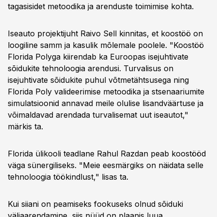
tagasisidet metoodika ja arenduste toimimise kohta.
Iseauto projektijuht Raivo Sell kinnitas, et koostöö on
loogiline samm ja kasulik mõlemale poolele. "Koostöö
Florida Polyga kiirendab ka Euroopas isejuhtivate
sõidukite tehnoloogia arendusi. Turvalisus on
isejuhtivate sõidukite puhul võtmetähtsusega ning
Florida Poly valideerimise metoodika ja stsenaariumite
simulatsioonid annavad meile olulise lisandväärtuse ja
võimaldavad arendada turvalisemat uut iseautot,"
märkis ta.
Florida ülikooli teadlane Rahul Razdan peab koostööd
väga sünergiliseks. "Meie eesmärgiks on näidata selle
tehnoloogia töökindlust," lisas ta.
Kui siiani on peamiseks fookuseks olnud sõiduki
väljaarendamine, siis nüüd on plaanis luua