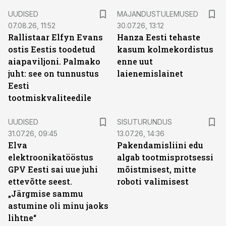
UUDISED
MAJANDUSTULEMUSED
07.08.26, 11:52
30.07.26, 13:12
Rallistaar Elfyn Evans
Hanza Eesti tehaste
ostis Eestis toodetud
kasum kolmekordistus
aiapaviljoni. Palmako
enne uut
juht: see on tunnustus
laienemislainet
Eesti
tootmiskvaliteedile
ST
UUDISED
SISUTURUNDUS
31.07.26, 09:45
13.07.26, 14:36
Elva
Pakendamisliini edu
elektroonikatööstus
algab tootmisprotsessi
GPV Eesti sai uue juhi
mõistmisest, mitte
ettevõtte seest.
roboti valimisest
„Järgmise sammu
astumine oli minu jaoks
lihtne“