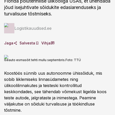
Florida polütehnilise ülikooliga USAs, et ühendada
jõud isejuhtivate sõidukite edasiarenduseks ja
turvalisuse tõstmiseks.
Logistikauudised.ee
Jaga
Salvesta
Vihja
Iseauto esmasõit tehti mullu septembris.
Foto:
TTÜ
Koostöös sünnib uus autonoomne ühissõiduk, mis
sobib liiklemiseks linnasüdametes ning
ülikoolilinnakutes ja teisteski kontrollitud
keskkondades, see tähendab võimekust liigelda koos
teiste autode, jalgrataste ja inimestega. Peamine
väljakutse on sõiduki turvalisuse ja töökindluse
tõstmine.