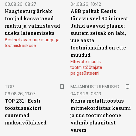
03.08.26, 08:27
04.08.26, 10:42
Haagiseturg ärkab:
ABB palkab Eestis
tootjad kasvatavad
tänavu veel 90 inimest.
mahtu ja valmistuvad
Juhid avavad plaane:
uueks laienemiseks
suurem seisak on läbi,
Bestnet avab uue müügi- ja
uue aasta
tootmiskeskuse
tootmismahud on ette
müüdud
Ettevõte muutis
tootmistöötajate
palgasüsteemi
TOP
MAJANDUSTULEMUSED
06.08.26, 13:07
04.08.26, 08:13
TOP 231 | Eesti
Kehra metallitööstus
tööstussektori
mitmekordistas kasumi
suuremad
ja uus tootmishoone
maksuvõlglased
valmib plaanitust
varem