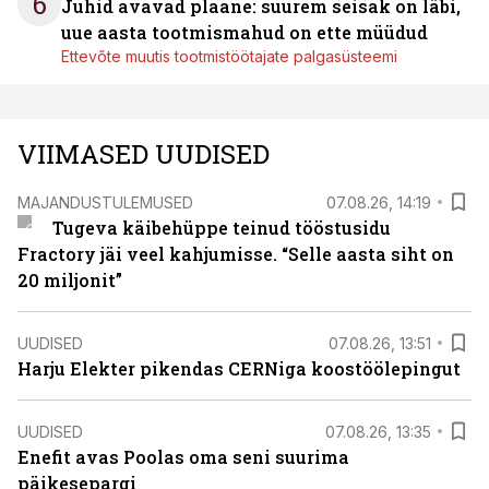
6
Juhid avavad plaane: suurem seisak on läbi,
uue aasta tootmismahud on ette müüdud
Ettevõte muutis tootmistöötajate palgasüsteemi
VIIMASED UUDISED
MAJANDUSTULEMUSED
07.08.26, 14:19
Tugeva käibehüppe teinud tööstusidu
Fractory jäi veel kahjumisse. “Selle aasta siht on
20 miljonit”
UUDISED
07.08.26, 13:51
Harju Elekter pikendas CERNiga koostöölepingut
UUDISED
07.08.26, 13:35
Enefit avas Poolas oma seni suurima
päikesepargi