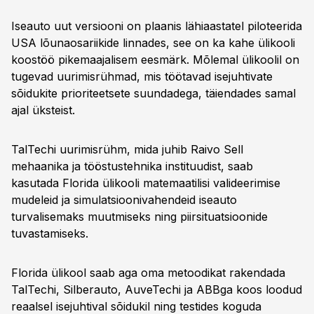
Iseauto uut versiooni on plaanis lähiaastatel piloteerida
USA lõunaosariikide linnades, see on ka kahe ülikooli
koostöö pikemaajalisem eesmärk. Mõlemal ülikoolil on
tugevad uurimisrühmad, mis töötavad isejuhtivate
sõidukite prioriteetsete suundadega, täiendades samal
ajal üksteist.
TalTechi uurimisrühm, mida juhib Raivo Sell
mehaanika ja tööstustehnika instituudist, saab
kasutada Florida ülikooli matemaatilisi valideerimise
mudeleid ja simulatsioonivahendeid iseauto
turvalisemaks muutmiseks ning piirsituatsioonide
tuvastamiseks.
Florida ülikool saab aga oma metoodikat rakendada
TalTechi, Silberauto, AuveTechi ja ABBga koos loodud
reaalsel isejuhtival sõidukil ning testides koguda