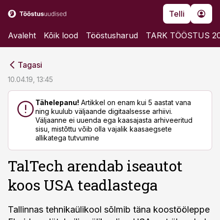
Telli
Avaleht
Kõik lood
Tööstusharud
TARK TÖÖSTUS 2
cebook
cebook
Tagasi
Twitter)
Twitter)
10.04.19, 13:45
kedIn
kedIn
Tähelepanu!
Artikkel on enam kui 5 aastat vana
ning kuulub väljaande digitaalsesse arhiivi.
ail
ail
Väljaanne ei uuenda ega kaasajasta arhiveeritud
sisu, mistõttu võib olla vajalik kaasaegsete
k
k
allikatega tutvumine
TalTech arendab iseautot
koos USA teadlastega
Tallinnas tehnikaülikool sõlmib täna koostööleppe