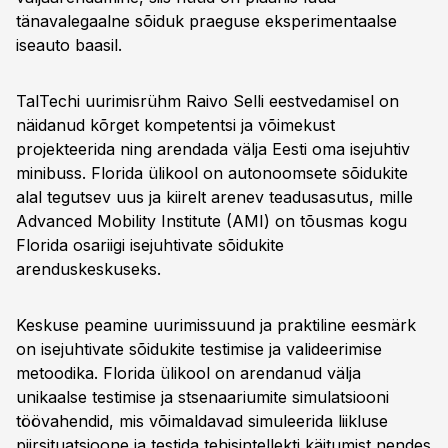
tänavalegaalne sõiduk praeguse eksperimentaalse
iseauto baasil.
TalTechi uurimisrühm Raivo Selli eestvedamisel on
näidanud kõrget kompetentsi ja võimekust
projekteerida ning arendada välja Eesti oma isejuhtiv
minibuss. Florida ülikool on autonoomsete sõidukite
alal tegutsev uus ja kiirelt arenev teadusasutus, mille
Advanced Mobility Institute (AMI) on tõusmas kogu
Florida osariigi isejuhtivate sõidukite
arenduskeskuseks.
Keskuse peamine uurimissuund ja praktiline eesmärk
on isejuhtivate sõidukite testimise ja valideerimise
metoodika. Florida ülikool on arendanud välja
unikaalse testimise ja stsenaariumite simulatsiooni
töövahendid, mis võimaldavad simuleerida liikluse
piirsituatsioone ja testida tehisintellekti käitumist nendes