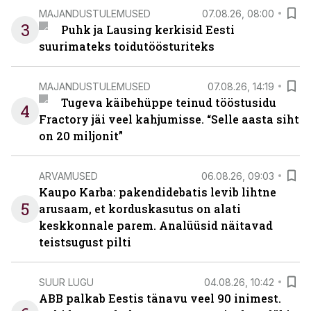
MAJANDUSTULEMUSED
07.08.26, 08:00
3
Puhk ja Lausing kerkisid Eesti
suurimateks toidutöösturiteks
MAJANDUSTULEMUSED
07.08.26, 14:19
Tugeva käibehüppe teinud tööstusidu
4
Fractory jäi veel kahjumisse. “Selle aasta siht
on 20 miljonit”
ARVAMUSED
06.08.26, 09:03
Kaupo Karba: pakendidebatis levib lihtne
5
arusaam, et korduskasutus on alati
keskkonnale parem. Analüüsid näitavad
teistsugust pilti
SUUR LUGU
04.08.26, 10:42
ABB palkab Eestis tänavu veel 90 inimest.