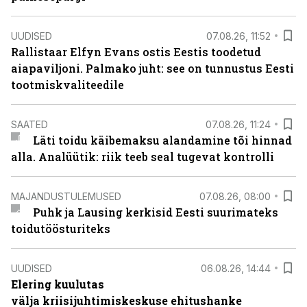
UUDISED
07.08.26, 11:52
Rallistaar Elfyn Evans ostis Eestis toodetud
aiapaviljoni. Palmako juht: see on tunnustus Eesti
tootmiskvaliteedile
SAATED
07.08.26, 11:24
Läti toidu käibemaksu alandamine tõi hinnad
alla. Analüütik: riik teeb seal tugevat kontrolli
MAJANDUSTULEMUSED
07.08.26, 08:00
Puhk ja Lausing kerkisid Eesti suurimateks
toidutöösturiteks
UUDISED
06.08.26, 14:44
Elering kuulutas
välja kriisijuhtimiskeskuse ehitushanke