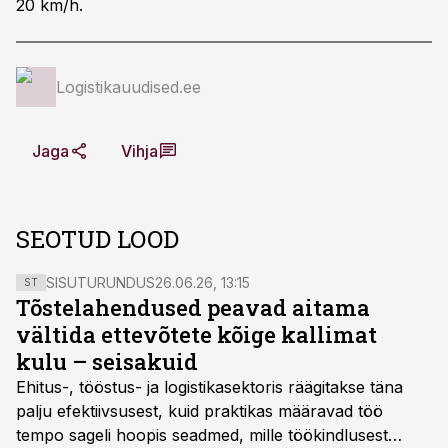
20 km/h.
Logistikauudised.ee
Jaga
Vihja
SEOTUD LOOD
SISUTURUNDUS
26.06.26, 13:15
ST
Tõstelahendused peavad aitama
vältida ettevõtete kõige kallimat
kulu – seisakuid
Ehitus-, tööstus- ja logistikasektoris räägitakse täna
palju efektiivsusest, kuid praktikas määravad töö
tempo sageli hoopis seadmed, mille töökindlusest