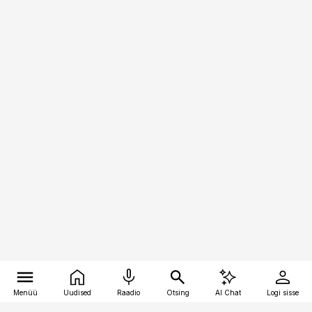
Menüü
Uudised
Raadio
Otsing
AI Chat
Logi sisse