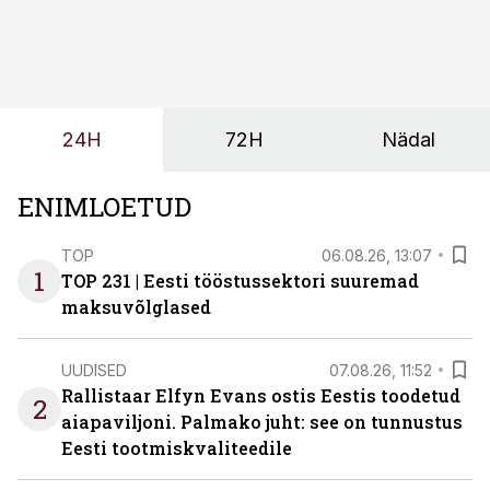
sõltub kogu objekti või tootmise sujuvus. Kui tõstuk
seisab, töö katkeb või masin ei vasta töötingimustele,
ei tähenda see ettevõtte jaoks ainult tehnilist
probleemi, vaid otsest rahalist kulu, venivaid tähtaegu
ja suuremaid riske tööohutusele.
24H
72H
Nädal
ENIMLOETUD
TOP
06.08.26, 13:07
1
TOP 231 | Eesti tööstussektori suuremad
maksuvõlglased
UUDISED
07.08.26, 11:52
Rallistaar Elfyn Evans ostis Eestis toodetud
2
aiapaviljoni. Palmako juht: see on tunnustus
Eesti tootmiskvaliteedile