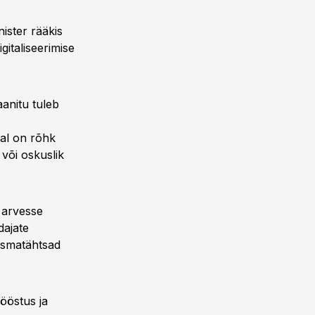
nister rääkis
gitaliseerimise
aanitu tuleb
hal on rõhk
 või oskuslik
 arvesse
dajate
 esmatähtsad
tööstus ja