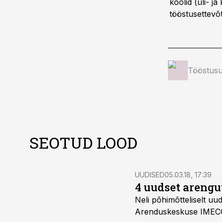
koolid (üli- j
tööstusettevõt
Tööstusu
SEOTUD LOOD
UUDISED
05.03.18, 17:39
4 uudset arengut
Neli põhimõtteliselt uu
Arenduskeskuse IMECC j