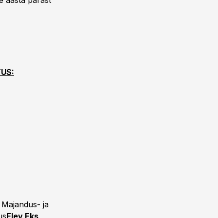
e aasta pärast
US:
Majandus- ja
us
Elev Eks
,