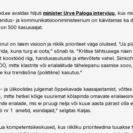
d.ee avaldas hiljuti
minister Urve Paloga intervjuu
, kus mi
jandus- ja kommunikatsiooniministeerium on käivitamas ka di
l on 500 kasusaajat.
nul on laiem visioon ja riiklik prioriteet väga olulised. "Ja pl
eerida, kuna turg ei oota," sõnab ta. "Kriitise tähtsusega näen
t koostööd riigi, haridusasutuste ja ettevõtete vahel. Siinko
 mitte klastrite või erialaliitude tähelepanu saamise soov,
se kui trendisõna (poliitiline) kasutus."
- ja ülikoolides julgemat õppekavade kaasajastamist, võttes
e, mitte hetkel kõige suuremat kõlapinda omavate erialaesin
de erialade, mis ei pruugi nelja või kuue aasta pärast olla
 nr 1 ametid, esindajaid," selgitas Kaljas.
ua kompetentsikeskused, kus riikliku prioriteedina tuuakse 