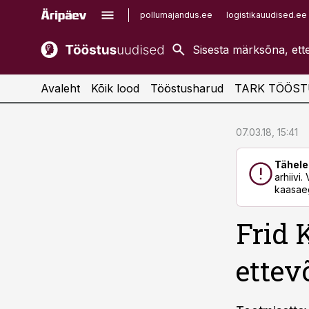
pollumajandus.ee
logistikauudised.ee
kaubandus.ee
imelineajalugu.ee
kinnisvarauudised.ee
imelineteadus.ee
Avaleht
Kõik lood
Tööstusharud
TARK TÖÖST
cebook
cebook
07.03.18, 15:41
Twitter)
Twitter)
Tähele
kedIn
kedIn
arhiivi
kaasaeg
ail
ail
Frid 
k
k
ettev