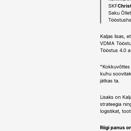
SKF
Chris
Saku Õlle
Tööstusha
Kaljas lisas,
VDMA Tööstus 
Tööstus 4.0 au
"Kokkuvõttes 
kuhu soovitak
jätkas ta.
Lisaks on Kalj
strateegia ni
logistikat, to
Riigi panus on