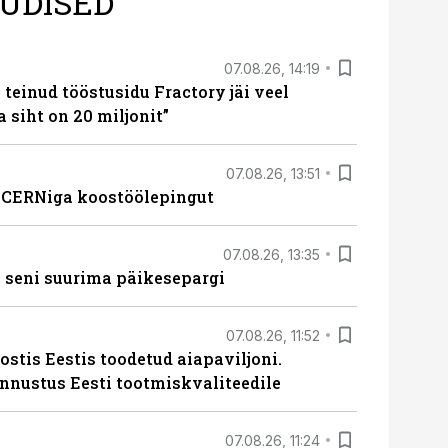
UDISED
07.08.26, 14:19
teinud tööstusidu Fractory jäi veel
a siht on 20 miljonit”
07.08.26, 13:51
s CERNiga koostöölepingut
07.08.26, 13:35
 seni suurima päikesepargi
07.08.26, 11:52
ostis Eestis toodetud aiapaviljoni.
unnustus Eesti tootmiskvaliteedile
07.08.26, 11:24