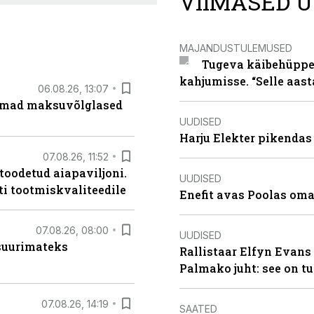
VIIMASED U
MAJANDUSTULEMUSED
Tugeva käibehüppe 
kahjumisse. “Selle aast
06.08.26, 13:07
uremad maksuvõlglased
UUDISED
Harju Elekter pikenda
07.08.26, 11:52
 toodetud aiapaviljoni.
UUDISED
ti tootmiskvaliteedile
Enefit avas Poolas oma
07.08.26, 08:00
UUDISED
 suurimateks
Rallistaar Elfyn Evans 
Palmako juht: see on t
07.08.26, 14:19
SAATED