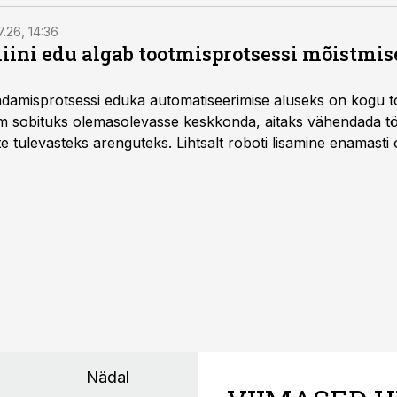
7.26, 14:36
ini edu algab tootmisprotsessi mõistmises
damisprotsessi eduka automatiseerimise aluseks on kogu t
m sobituks olemasolevasse keskkonda, aitaks vähendada tö
te tulevasteks arenguteks. Lihtsalt roboti lisamine enamasti
a tööstuse automatiseerimislahenduste arendaja Smitech OÜ
Nädal