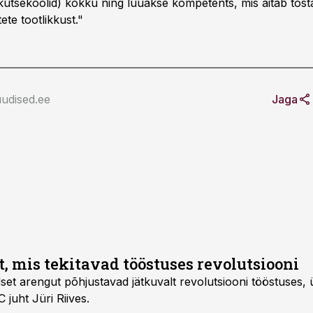
a kutsekoolid) kokku ning luuakse kompetents, mis aitab tõst
ete tootlikkust."
udised.ee
Jaga
, mis tekitavad tööstuses revolutsiooni
dset arengut põhjustavad jätkuvalt revolutsiooni tööstuses,
uht Jüri Riives.