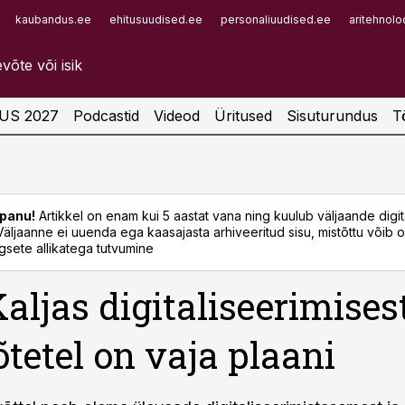
kaubandus.ee
ehitusuudised.ee
personaliuudised.ee
aritehnolo
Infopank
Radar
US 2027
Podcastid
Videod
Üritused
Sisuturundus
T
panu!
Artikkel on enam kui 5 aastat vana ning kuulub väljaande digi
. Väljaanne ei uuenda ega kaasajasta arhiveeritud sisu, mistõttu võib ol
sete allikatega tutvumine
Kaljas digitaliseerimisest
õtetel on vaja plaani