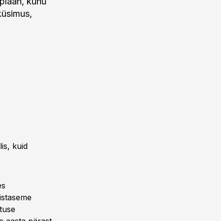
 plaan, kuhu
küsimus,
is, kuid
es
mistaseme
ituse