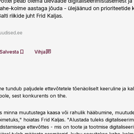
õttel peab olema ülevaade digitaliseerimistasemest ja
ahe-kolme aastaga jõuda - ülejäänud on prioriteetide 
lti riikide juht Frid Kaljas.
uudised.ee
Salvesta
Vihja
ine tundub paljudele ettevõtetele tõenäoliselt keeruline ja kall
pole, sest konkurents on tihe.
as minna muutustega kaasa või rahulik hääbumine, muutud
metuks," hoiatas Frid Kaljas. "Alustada tuleks digitaliseeri
istamisega ettevõttes - mis on toote ja tootmise digitaliseer