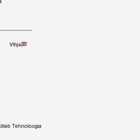
a
Vihja
 ütleb Tehnoloogia