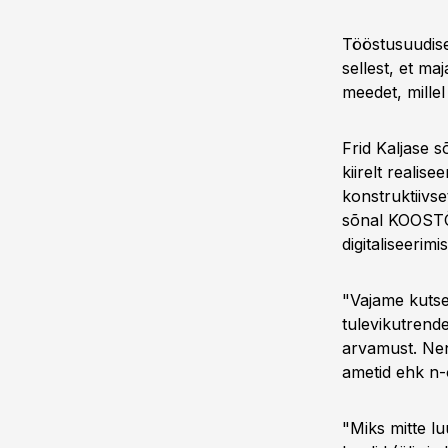
Tööstusuudise
sellest, et ma
meedet, mille
Frid Kaljase sõ
kiirelt realis
konstruktiivse
sõnal KOOSTÖÖ,
digitaliseerimi
"Vajame kutse
tulevikutrend
arvamust. Nen
ametid ehk n-ö
"Miks mitte lu