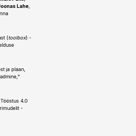
Joonas Lahe
,
inna
st (
toolbox
) -
elduse
st ja plaan,
eadmine,"
a Tööstus 4.0
imudelit -