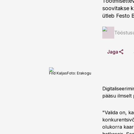
Tootmisettev
soovitakse k
ütleb Festo Ba
Tööstus
Jaga
Frid Kaljas
Foto:
Erakogu
Digitaliseerim
pääsu ilmselt 
"Valida on, k
konkurentsivõi
olukorra kaard