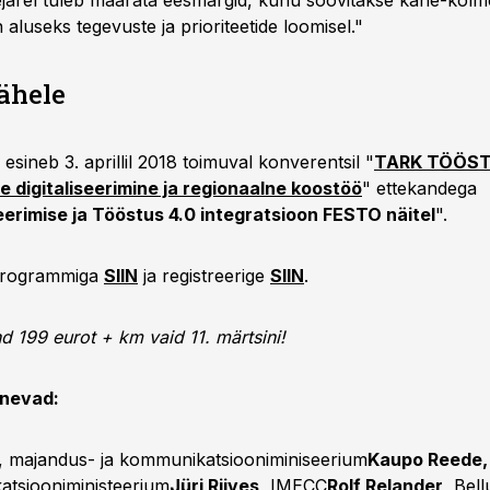
ejärel tuleb määrata eesmärgid, kuhu soovitakse kahe-kolm
 aluseks tegevuste ja prioriteetide loomisel."
ähele
s esineb 3. aprillil 2018 toimuval konverentsil "
TARK TÖÖST
e digitaliseerimine ja regionaalne koostöö
" ettekandega
seerimise ja Tööstus 4.0 integratsioon FESTO näitel
".
programmiga
SIIN
ja registreerige
SIIN
.
 199 eurot + km vaid 11. märtsini!
inevad:
, majandus- ja kommunikatsiooniminiseerium
Kaupo Reede,
tsiooniministeerium
Jüri Riives
, IMECC
Rolf Relander
, Bell