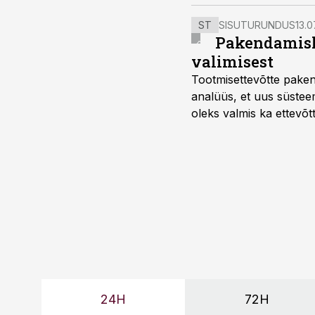
ST
SISUTURUNDUS
13.0
Pakendamisli
valimisest
Tootmisettevõtte paken
analüüs, et uus süstee
oleks valmis ka ettevõt
too, nendib tootmise j
Mitendorf.
24H
72H