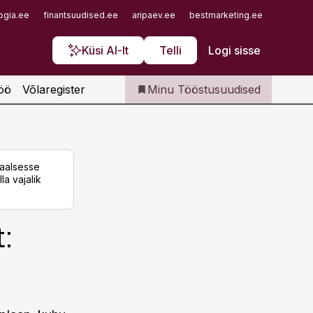
Iseteenindus
ogia.ee
finantsuudised.ee
aripaev.ee
bestmarketing.ee
finantsu
Telli Tööstusuudised
Küsi AI-lt
Telli
Logi sisse
öö
Võlaregister
Minu Tööstusuudised
taalsesse
la vajalik
: