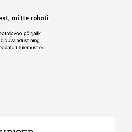
t, mitte roboti
ootmisvoo põhjalik
öjõuvajadust ning
 oodatud tulemust ei
 tegevjuht Sander