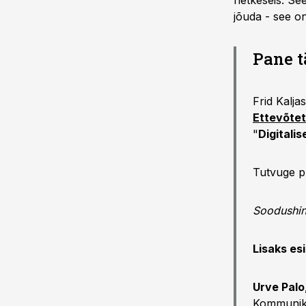
hetkeseis. Se
jõuda - see on
Pane t
Frid Kalja
Ettevõtet
"
Digitali
Tutvuge 
Soodushind
Lisaks es
Urve Palo
Kommunika