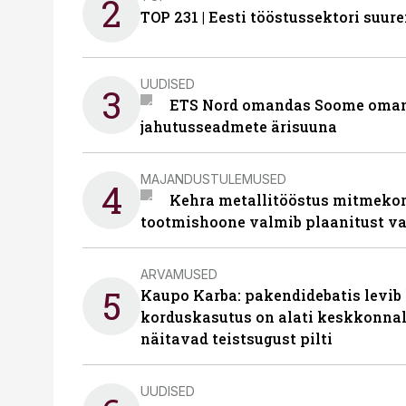
2
TOP 231 | Eesti tööstussektori su
UUDISED
3
ETS Nord omandas Soome omani
jahutusseadmete ärisuuna
MAJANDUSTULEMUSED
4
Kehra metallitööstus mitmekor
tootmishoone valmib plaanitust v
ARVAMUSED
5
Kaupo Karba: pakendidebatis levib 
korduskasutus on alati keskkonna
näitavad teistsugust pilti
UUDISED