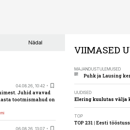
Nädal
VIIMASED U
MAJANDUSTULEMUSED
Puhk ja Lausing ke
04.08.26, 10:42
inimest. Juhid avavad
UUDISED
Elering kuulutas välja
 aasta tootmismahud on
emi
TOP
TOP 231 | Eesti tööstu
06.08.26, 13:07