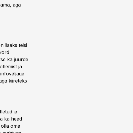
kama, aga
 lisaks teisi
ukord
akse ka juurde
õtlemist ja
infoväljaga
aga kiireteks
,
tletud ja
aga ka head
b olla oma