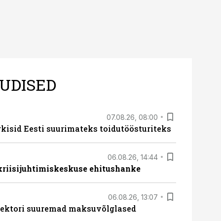
UDISED
07.08.26, 08:00
rkisid Eesti suurimateks toidutöösturiteks
06.08.26, 14:44
 kriisijuhtimiskeskuse ehitushanke
06.08.26, 13:07
ssektori suuremad maksuvõlglased