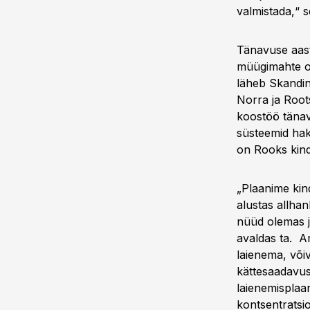
valmistada,“ s
Tänavuse aast
müügimahte ol
läheb Skandin
Norra ja Roots
koostöö tänav
süsteemid hakk
on Rooks kind
„Plaanime kind
alustas allha
nüüd olemas ja
avaldas ta. A
laienema, või
kättesaadavus
laienemisplaa
kontsentratsi