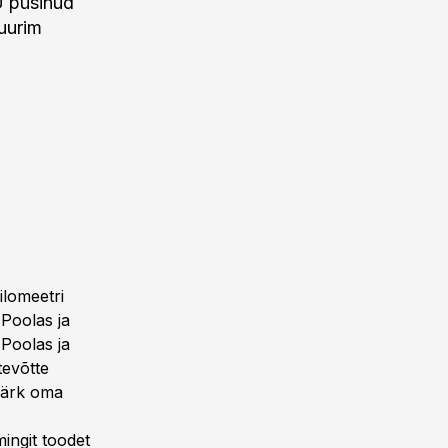
Ü püsinud
suurim
ilomeetri
 Poolas ja
 Poolas ja
tevõtte
smärk oma
ingit toodet