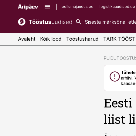
pollumajandus.ee
logistikauudised.ee
kaubandus.ee
imelineajalugu.ee
kinnisvarauudised.ee
imelineteadus.ee
Avaleht
Kõik lood
Tööstusharud
TARK TÖÖST
cebook
cebook
PUIDUTÖÖSTU
Twitter)
Twitter)
Tähele
kedIn
kedIn
arhiivi
kaasaeg
ail
ail
Eesti
k
k
liist 