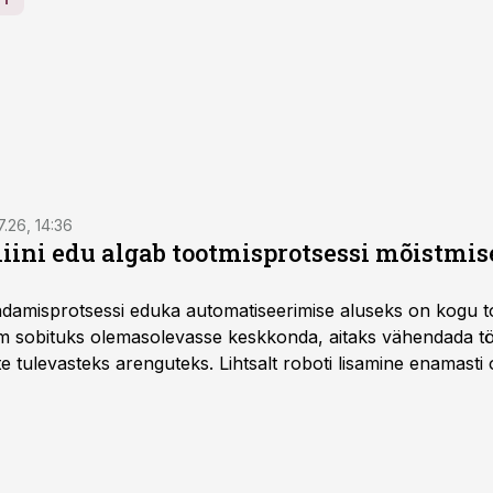
7.26, 14:36
ini edu algab tootmisprotsessi mõistmises
damisprotsessi eduka automatiseerimise aluseks on kogu t
m sobituks olemasolevasse keskkonda, aitaks vähendada tö
te tulevasteks arenguteks. Lihtsalt roboti lisamine enamasti
a tööstuse automatiseerimislahenduste arendaja Smitech OÜ