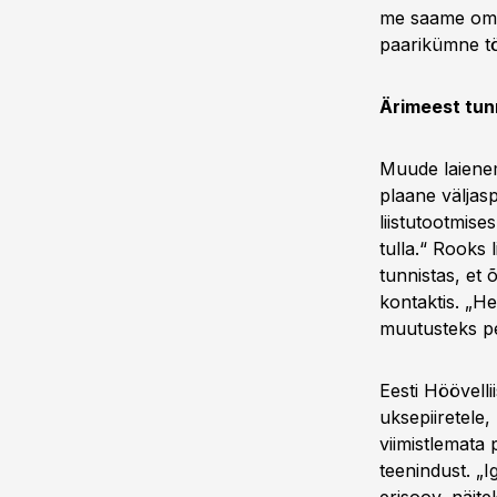
me saame oma 
paarikümne tö
Ärimeest tun
Muude laienemi
plaane väljasp
liistutootmise
tulla.“ Rooks 
tunnistas, et 
kontaktis. „He
muutusteks pe
Eesti Höövellii
uksepiiretele, k
viimistlemata 
teenindust. „I