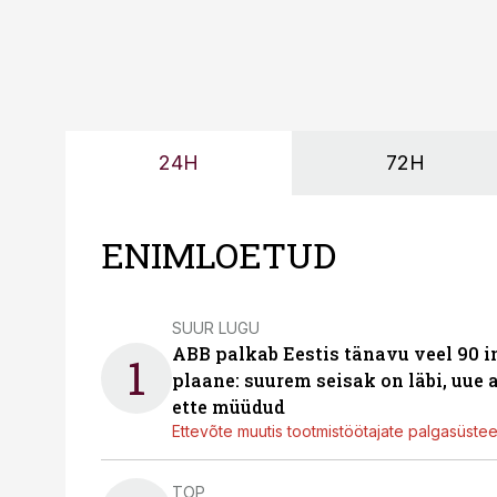
24H
72H
ENIMLOETUD
SUUR LUGU
ABB palkab Eestis tänavu veel 90 
1
plaane: suurem seisak on läbi, uue
ette müüdud
Ettevõte muutis tootmistöötajate palgasüste
TOP