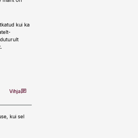
se maht on
tkatud kui ka
telt-
oduturult
.
Vihja
se, kui sel