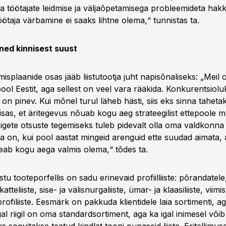
töötajate leidmise ja väljaõpetamisega probleemideta hak
ötaja värbamine ei saaks lihtne olema,“ tunnistas ta.
ned kinnisest suust
splaanide osas jääb liistutootja juht napisõnaliseks: „Meil on
ool Eestit, aga sellest on veel vara rääkida. Konkurentsiol
s on pinev. Kui mõnel turul läheb hästi, siis eks sinna tahet
lisas, et äritegevus nõuab kogu aeg strateegilist ettepoole m
õigete otsuste tegemiseks tuleb pidevalt olla oma valdkonna 
a on, kui pool aastat mingeid arenguid ette suudad aimata, 
ab kogu aega valmis olema,“ tõdes ta.
stu tooteporfellis on sadu erinevaid profiilliiste: põrandatele
atteliiste, sise- ja välisnurgaliiste, ümar- ja klaasiliiste, viimis
profiliiste. Eesmärk on pakkuda klientidele laia sortimenti, 
gal riigil on oma standardsortiment, aga ka igal inimesel või