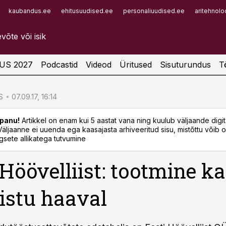
kaubandus.ee
ehitusuudised.ee
personaliuudised.ee
aritehnolo
Infopank
Radar
US 2027
Podcastid
Videod
Üritused
Sisuturundus
T
S
07.09.17, 16:14
panu!
Artikkel on enam kui 5 aastat vana ning kuulub väljaande digi
. Väljaanne ei uuenda ega kaasajasta arhiveeritud sisu, mistõttu võib ol
sete allikatega tutvumine
 Höövelliist: tootmine k
liistu haaval