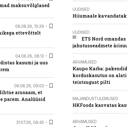
uremad maksuvõlglased
UUDISED
Hiiumaale kavandatak
06.08.26, 10:29
UUDISED
kega ettevõttelt
ETS Nord omandas 
jahutusseadmete ärisu
04.08.26, 08:13
ARVAMUSED
distas kasumi ja uus
Kaupo Karba: pakendide
arem
korduskasutus on alat
teistsugust pilti
06.08.26, 09:03
lihtne arusaam, et
MAJANDUSTULEMUSED
le parem. Analüüsid
HKFoods kasvatas kas
ARVAMUSED
31.07.26, 09:45