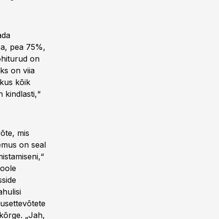
ada
sa, pea 75%,
õhiturud on
ks on viia
 kus kõik
 kindlasti,“
võte, mis
emus on seal
mistamiseni,“
poole
sside
hulisi
usettevõtete
kõrge. „Jah,