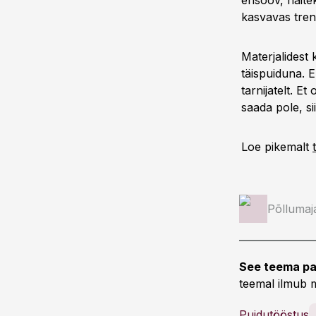
erisoov, näite
kasvavas trend
Materjalidest
täispuiduna. E
tarnijatelt. E
saada pole, sii
Loe pikemalt
Põllumaj
See teema pa
teemal ilmub m
Puidutööstus