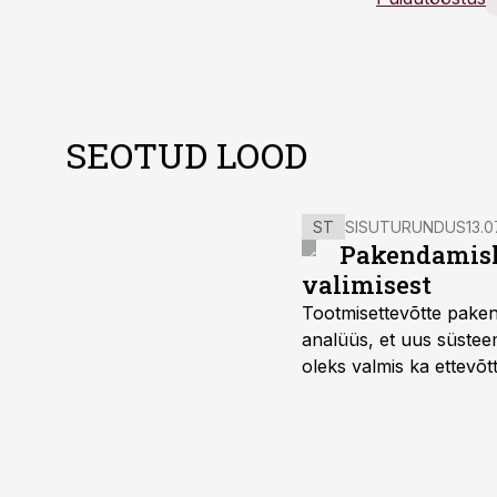
SEOTUD LOOD
ST
SISUTURUNDUS
13.0
Pakendamisli
valimisest
Tootmisettevõtte paken
analüüs, et uus süstee
oleks valmis ka ettevõt
too, nendib tootmise j
Mitendorf.