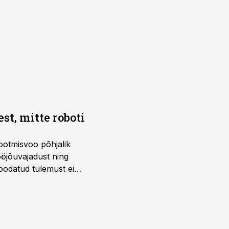
t, mitte roboti
ootmisvoo põhjalik
öjõuvajadust ning
 oodatud tulemust ei
 tegevjuht Sander