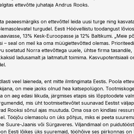
elgitas ettevõtte juhataja Andrus Rooks.
a peaeesmärgiks on ettevõttel leida uusi turge ning kasvat
emasolevatel turgudel. Eesti Höövelliistu toodangust lõvio
aaviasse, 13% Kesk-Euroopasse ja 12% Baltikumi. „Meie p
i – seal on meil ka oma müügiettevõtted olemas. Prioriteedi
u soetatud Norra ettevõttega uuele, ühtse firma tasandile,
aksid ladusamalt ja laitmatult toimima. Kasvupotentsiaali on
el.
lasti veel laieneda, ent mitte ilmtingimata Eestis. Poola ette
nkijana, on meie jaoks olnud hea katsepolügon. Tootmiskog
 on aeg edasi liikuda, järgmises etapis siis lõpptoodete val
rgumendid, mis üht tootmisettevõtet suunavad Eestist välja
vad Rooksi sõnul ajas muutuda. Oma osa on kindlasi ressur
el. Tööjõu olemasolu on üks põhjus, miks ei peeta suurema
ne Suure-Jaanis või Sürgaveres. Viljandimaal on puidutööst
oon Eesti lõikes üks suuremaid, tööhõive ses piirkonnas on 