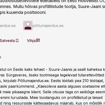
dutööstusettevõtete edetabelis on Eesti Höövelliist O
mnes. Mullu hõivas profiilliistude tootja, Suure-Jaani 
pis kuuenda positsiooni.
jandus.ee
põllumajandus.ee
Salvesta
Vihja
t
istul on Eestis kaks tehast - Suure-Jaanis ja sealt kaheksa k
as Sürgaveres, lisaks tootmisega tegelevad tütarettevõtted
 kirjutab Põllumajandus.ee. Eestis töötab pea 210 töötajat,
ski paarkümmend. „Käesoleva aasta alguses soetasime et
li meie pikaaegne klient. Selle otsuse taga on eelkõige ee
mini turustada. Meie toodanguks on profiilliistud ja teised
ted ning ressursside kättesaadavus määrab, kus on mõistlik m