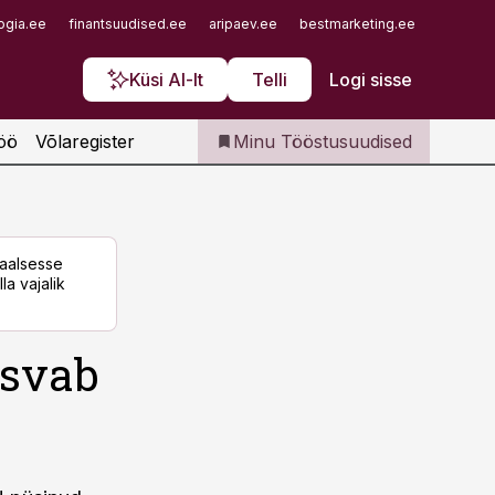
Iseteenindus
ogia.ee
finantsuudised.ee
aripaev.ee
bestmarketing.ee
finantsu
Telli Tööstusuudised
Küsi AI-lt
Telli
Logi sisse
öö
Võlaregister
Minu Tööstusuudised
taalsesse
la vajalik
asvab