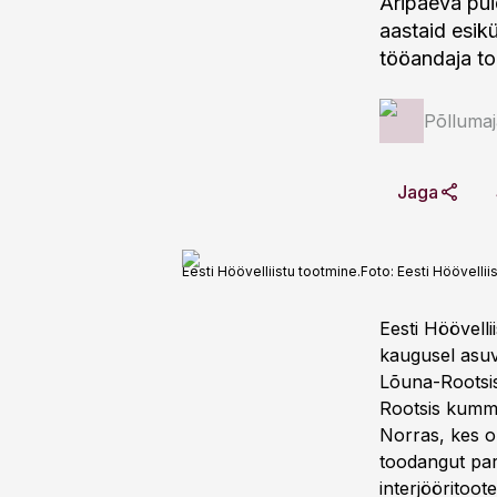
Äripäeva pui
aastaid esikü
tööandaja to
Põlluma
Jaga
Eesti Höövelliistu tootmine.
Foto:
Eesti Höövelliis
Eesti Höövelli
kaugusel asuv
Lõuna-Rootsis,
Rootsis kumma
Norras, kes o
toodangut pare
interjööritoo