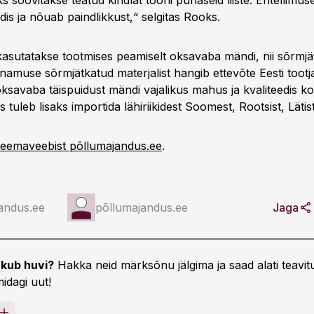
ks soovitakse teatud kindlat tooni punaseid liiste. Eritellimu
is ja nõuab paindlikkust,“ selgitas Rooks.
 kasutatakse tootmises peamiselt oksavaba mändi, nii sõrmjä
namuse sõrmjätkatud materjalist hangib ettevõte Eesti tootja
t oksavaba täispuidust mändi vajalikus mahus ja kvaliteedis k
s tuleb lisaks importida lähiriikidest Soomest, Rootsist, Lätist
teemaveebist põllumajandus.ee
.
andus.ee
põllumajandus.ee
Jaga
kub huvi?
Hakka neid märksõnu jälgima ja saad alati teavitu
idagi uut!