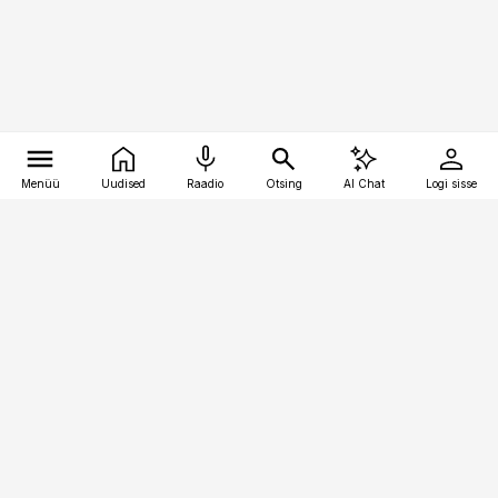
Menüü
Uudised
Raadio
Otsing
AI Chat
Logi sisse
Vana-Lõuna 39/1, 19094 Tallinn
(+372) 667 0111
toostusuudised@toostusuudised.ee
Telli
Reklaam
Firmast