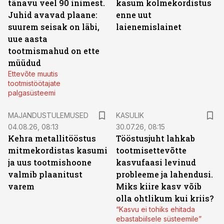
tänavu veel 90 inimest.
kasum kolmekordistus
Juhid avavad plaane:
enne uut
suurem seisak on läbi,
laienemislainet
uue aasta
tootmismahud on ette
müüdud
Ettevõte muutis
tootmistöötajate
palgasüsteemi
MAJANDUSTULEMUSED
KASULIK
04.08.26, 08:13
30.07.26, 08:15
Kehra metallitööstus
Tööstusjuht lahkab
mitmekordistas kasumi
tootmisettevõtte
ja uus tootmishoone
kasvufaasi levinud
valmib plaanitust
probleeme ja lahendusi.
varem
Miks kiire kasv võib
olla ohtlikum kui kriis?
“Kasvu ei tohiks ehitada
ebastabiilsele süsteemile”