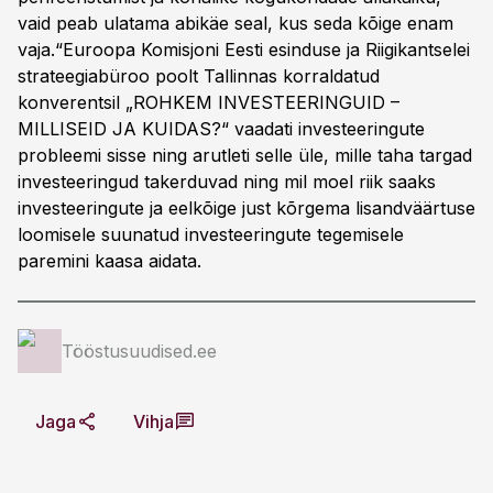
vaid peab ulatama abikäe seal, kus seda kõige enam
vaja.“Euroopa Komisjoni Eesti esinduse ja Riigikantselei
strateegiabüroo poolt Tallinnas korraldatud
konverentsil „ROHKEM INVESTEERINGUID –
MILLISEID JA KUIDAS?“ vaadati investeeringute
probleemi sisse ning arutleti selle üle, mille taha targad
investeeringud takerduvad ning mil moel riik saaks
investeeringute ja eelkõige just kõrgema lisandväärtuse
loomisele suunatud investeeringute tegemisele
paremini kaasa aidata.
Tööstusuudised.ee
Jaga
Vihja