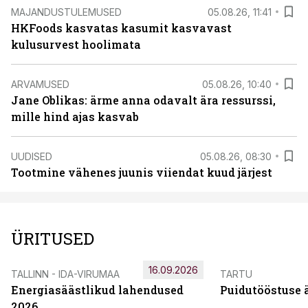
MAJANDUSTULEMUSED
05.08.26, 11:41
HKFoods kasvatas kasumit kasvavast
kulusurvest hoolimata
ARVAMUSED
05.08.26, 10:40
Jane Oblikas: ärme anna odavalt ära ressurssi,
mille hind ajas kasvab
UUDISED
05.08.26, 08:30
Tootmine vähenes juunis viiendat kuud järjest
ÜRITUSED
16.09.2026
TALLINN - IDA-VIRUMAA
TARTU
Energiasäästlikud lahendused
Puidutööstuse 
2026