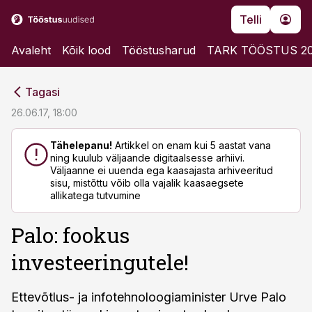
Telli
Avaleht
Kõik lood
Tööstusharud
TARK TÖÖSTUS 2
cebook
cebook
Tagasi
Twitter)
Twitter)
26.06.17, 18:00
kedIn
kedIn
Tähelepanu!
Artikkel on enam kui 5 aastat vana
ning kuulub väljaande digitaalsesse arhiivi.
ail
ail
Väljaanne ei uuenda ega kaasajasta arhiveeritud
sisu, mistõttu võib olla vajalik kaasaegsete
k
k
allikatega tutvumine
Palo: fookus
investeeringutele!
Ettevõtlus- ja infotehnoloogiaminister Urve Palo