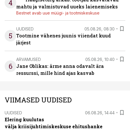
4
mahtu ja valmistuvad uueks laienemiseks
Bestnet avab uue müügi- ja tootmiskeskuse
UUDISED
05.08.26, 08:30
5
Tootmine vähenes juunis viiendat kuud
järjest
ARVAMUSED
05.08.26, 10:40
6
Jane Oblikas: ärme anna odavalt ära
ressurssi, mille hind ajas kasvab
VIIMASED UUDISED
UUDISED
06.08.26, 14:44
Elering kuulutas
välja kriisijuhtimiskeskuse ehitushanke