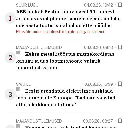
SUUR LUGU
04.08.26, 10:42
ABB palkab Eestis tänavu veel 90 inimest.
1
Juhid avavad plaane: suurem seisak on läbi,
uue aasta tootmismahud on ette müüdud
Ettevõte muutis tootmistöötajate palgasüsteemi
MAJANDUSTULEMUSED
04.08.26, 08:13
Kehra metallitööstus mitmekordistas
2
kasumi ja uus tootmishoone valmib
plaanitust varem
SAATED
03.08.26, 16:59
Eestis arendatud elektriline surfilaud
3
lööb laineid üle Euroopa. “Ladusin säästud
alla ja hakkasin ehitama”
MAJANDUSTULEMUSED
03.08.26, 08:27
Haagiseturg ärkab: tootjad kasvatavad