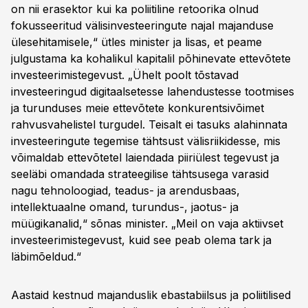
on nii erasektor kui ka poliitiline retoorika olnud
fokusseeritud välisinvesteeringute najal majanduse
ülesehitamisele,“ ütles minister ja lisas, et peame
julgustama ka kohalikul kapitalil põhinevate ettevõtete
investeerimistegevust. „Ühelt poolt tõstavad
investeeringud digitaalsetesse lahendustesse tootmises
ja turunduses meie ettevõtete konkurentsivõimet
rahvusvahelistel turgudel. Teisalt ei tasuks alahinnata
investeeringute tegemise tähtsust välisriikidesse, mis
võimaldab ettevõtetel laiendada piiriülest tegevust ja
seeläbi omandada strateegilise tähtsusega varasid
nagu tehnoloogiad, teadus- ja arendusbaas,
intellektuaalne omand, turundus-, jaotus- ja
müügikanalid,“ sõnas minister. „Meil on vaja aktiivset
investeerimistegevust, kuid see peab olema tark ja
läbimõeldud.“
Aastaid kestnud majanduslik ebastabiilsus ja poliitilised