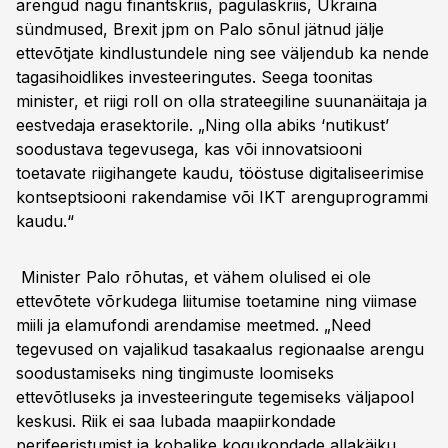
arengud nagu finantskriis, pagulaskriis, Ukraina
sündmused, Brexit jpm on Palo sõnul jätnud jälje
ettevõtjate kindlustundele ning see väljendub ka nende
tagasihoidlikes investeeringutes. Seega toonitas
minister, et riigi roll on olla strateegiline suunanäitaja ja
eestvedaja erasektorile. „Ning olla abiks ‘nutikust’
soodustava tegevusega, kas või innovatsiooni
toetavate riigihangete kaudu, tööstuse digitaliseerimise
kontseptsiooni rakendamise või IKT arenguprogrammi
kaudu.“
Minister Palo rõhutas, et vähem olulised ei ole
ettevõtete võrkudega liitumise toetamine ning viimase
miili ja elamufondi arendamise meetmed. „Need
tegevused on vajalikud tasakaalus regionaalse arengu
soodustamiseks ning tingimuste loomiseks
ettevõtluseks ja investeeringute tegemiseks väljapool
keskusi. Riik ei saa lubada maapiirkondade
perifeeristumist ja kohalike kogukondade allakäiku,