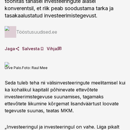
toonitas tänasel investeeringute alasel
konverentsil, et riik peab soodustama tarka ja
tasakaalustatud investeerimistegevust.
Tööstusuudised.ee
Jaga
Salvesta
Vihja
Urve Palo.
Foto:
Raul Mee
Seda tuleb teha nii välisinvesteeringute meelitamisel kui
ka kohalikul kapitalil põhinevate ettevõtete
investeerimistegevuse suunamises, tagamaks
ettevõtete liikumine kõrgemat lisandväärtust loovate
tegevuste suunas, teatas MKM.
„Investeeringul ja investeeringul on vahe. Liiga pikalt