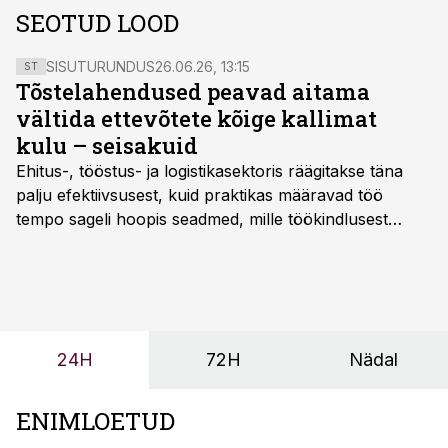
SEOTUD LOOD
SISUTURUNDUS
26.06.26, 13:15
ST
Tõstelahendused peavad aitama
vältida ettevõtete kõige kallimat
kulu – seisakuid
Ehitus-, tööstus- ja logistikasektoris räägitakse täna
palju efektiivsusest, kuid praktikas määravad töö
tempo sageli hoopis seadmed, mille töökindlusest
sõltub kogu objekti või tootmise sujuvus. Kui tõstuk
seisab, töö katkeb või masin ei vasta töötingimustele,
ei tähenda see ettevõtte jaoks ainult tehnilist
probleemi, vaid otsest rahalist kulu, venivaid tähtaegu
ja suuremaid riske tööohutusele.
24H
72H
Nädal
ENIMLOETUD