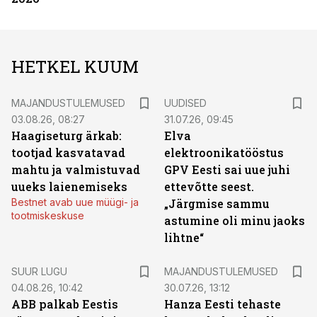
HETKEL KUUM
MAJANDUSTULEMUSED
UUDISED
03.08.26, 08:27
31.07.26, 09:45
Haagiseturg ärkab:
Elva
tootjad kasvatavad
elektroonikatööstus
mahtu ja valmistuvad
GPV Eesti sai uue juhi
uueks laienemiseks
ettevõtte seest.
Bestnet avab uue müügi- ja
„Järgmise sammu
tootmiskeskuse
astumine oli minu jaoks
lihtne“
SUUR LUGU
MAJANDUSTULEMUSED
04.08.26, 10:42
30.07.26, 13:12
ABB palkab Eestis
Hanza Eesti tehaste