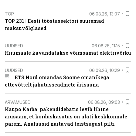
TOP
06.08.26, 13:07
TOP 231 | Eesti tööstussektori suuremad
maksuvõlglased
UUDISED
06.08.26, 11:15
Hiiumaale kavandatakse võimsamat elektrivõrku
UUDISED
06.08.26, 10:29
ETS Nord omandas Soome omanikega
ettevõttelt jahutusseadmete ärisuuna
ARVAMUSED
06.08.26, 09:03
Kaupo Karba: pakendidebatis levib lihtne
arusaam, et korduskasutus on alati keskkonnale
parem. Analüüsid näitavad teistsugust pilti