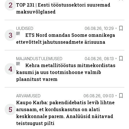
2
TOP 231 | Eesti tööstussektori suuremad
maksuvõlglased
UUDISED
06.08.26, 10:29
3
ETS Nord omandas Soome omanikega
ettevõttelt jahutusseadmete ärisuuna
MAJANDUSTULEMUSED
04.08.26, 08:13
Kehra metallitööstus mitmekordistas
4
kasumi ja uus tootmishoone valmib
plaanitust varem
ARVAMUSED
06.08.26, 09:03
Kaupo Karba: pakendidebatis levib lihtne
5
arusaam, et korduskasutus on alati
keskkonnale parem. Analüüsid näitavad
teistsugust pilti