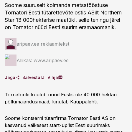
Soome suuruselt kolmanda metsatööstuse
Tornatori Eesti tütarettevõte ostis ASilt Northern
Star 13 000hektarise maatüki, selle tehingu järel
on Tornator nüüd Eesti suurim eramaaomanik.
aripaev.ee reklaamtekst
Allikas: www.aripaev.ee
Jaga
Salvesta
Vihja
Tornatorile kuulub nüüd Eestis üle 40 000 hektari
põllumajandusmaad, kirjutab Kauppalehti.
Soome kontserni tütarfirma Tornator Eesti AS on
kasvanud väikesest start-up'ist Eesti suurimaks