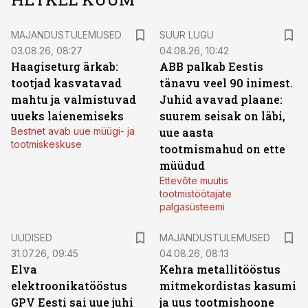
MAJANDUSTULEMUSED
SUUR LUGU
03.08.26, 08:27
04.08.26, 10:42
Haagiseturg ärkab:
ABB palkab Eestis
tootjad kasvatavad
tänavu veel 90 inimest.
mahtu ja valmistuvad
Juhid avavad plaane:
uueks laienemiseks
suurem seisak on läbi,
Bestnet avab uue müügi- ja
uue aasta
tootmiskeskuse
tootmismahud on ette
müüdud
Ettevõte muutis
tootmistöötajate
palgasüsteemi
UUDISED
MAJANDUSTULEMUSED
31.07.26, 09:45
04.08.26, 08:13
Elva
Kehra metallitööstus
elektroonikatööstus
mitmekordistas kasumi
GPV Eesti sai uue juhi
ja uus tootmishoone