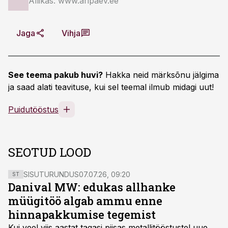
Allikas: www.aripaev.ee
Jaga
Vihja
See teema pakub huvi?
Hakka neid märksõnu jälgima
ja saad alati teavituse, kui sel teemal ilmub midagi uut!
Puidutööstus
SEOTUD LOOD
SISUTURUNDUS
07.07.26, 09:20
ST
Danival MW: edukas allhanke
müügitöö algab ammu enne
hinnapakkumise tegemist
Kui veel viis aastat tagasi piisas metallitööstustel uue