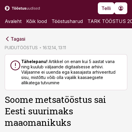
Telli
Avaleht
Kõik lood
Tööstusharud
TARK TÖÖSTUS 2
cebook
cebook
Tagasi
Twitter)
Twitter)
PUIDUTÖÖSTUS
16.12.14, 13:11
kedIn
kedIn
Tähelepanu!
Artikkel on enam kui 5 aastat vana
ning kuulub väljaande digitaalsesse arhiivi.
ail
ail
Väljaanne ei uuenda ega kaasajasta arhiveeritud
sisu, mistõttu võib olla vajalik kaasaegsete
k
k
allikatega tutvumine
Soome metsatööstus sai
Eesti suurimaks
maaomanikuks