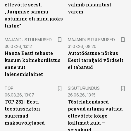
ettevõtte seest.
valmib plaanitust
„Järgmise sammu
varem
astumine oli minu jaoks
lihtne“
MAJANDUSTULEMUSED
MAJANDUSTULEMUSED
30.07.26, 13:12
31.07.26, 08:20
Hanza Eesti tehaste
Autotööstuse nõrkus
kasum kolmekordistus
Eesti tarnijaid võrdselt
enne uut
ei tabanud
laienemislainet
ST
TOP
SISUTURUNDUS
06.08.26, 13:07
26.06.26, 13:15
TOP 231 | Eesti
Tõstelahendused
tööstussektori
peavad aitama vältida
suuremad
ettevõtete kõige
maksuvõlglased
kallimat kulu –
seisakuid