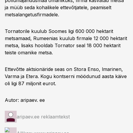
põllumajandusmaa omanikuks, firma kasvatab metsa
ja müüb seda kohalikele ettevõtjatele, peamiselt
metsalangetusfirmadele.
Tornatorile kuulub Soomes ligi 600 000 hektarit
metsamaad, Rumeenias kuulub firmale 12 000 hektarit
metsa, lisaks hooldab Tornator seal 18 000 hektarit
teiste omanike metsa.
Ettevõtte aktsionäride seas on Stora Enso, lmarinen,
Varma ja Etera. Kogu kontserni möödunud aasta käive
oli ligi 87 miljonit eurot.
Autor: aripaev. ee
aripaev.ee reklaamtekst