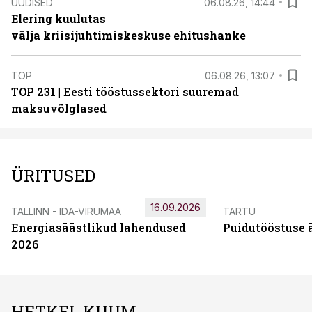
UUDISED
06.08.26, 14:44
Elering kuulutas
välja kriisijuhtimiskeskuse ehitushanke
TOP
06.08.26, 13:07
TOP 231 | Eesti tööstussektori suuremad
maksuvõlglased
ÜRITUSED
16.09.2026
TALLINN - IDA-VIRUMAA
TARTU
Energiasäästlikud lahendused
Puidutööstuse 
2026
HETKEL KUUM