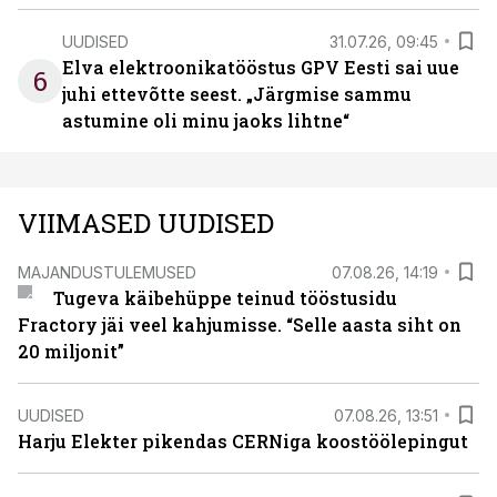
UUDISED
31.07.26, 09:45
Elva elektroonikatööstus GPV Eesti sai uue
6
juhi ettevõtte seest. „Järgmise sammu
astumine oli minu jaoks lihtne“
VIIMASED UUDISED
MAJANDUSTULEMUSED
07.08.26, 14:19
Tugeva käibehüppe teinud tööstusidu
Fractory jäi veel kahjumisse. “Selle aasta siht on
20 miljonit”
UUDISED
07.08.26, 13:51
Harju Elekter pikendas CERNiga koostöölepingut