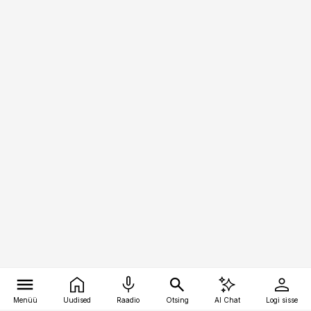
Menüü
Uudised
Raadio
Otsing
AI Chat
Logi sisse