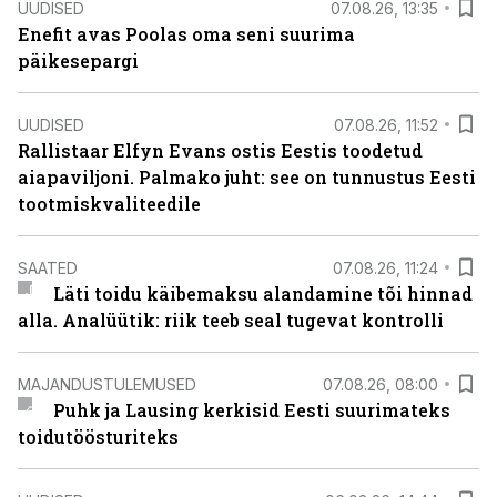
UUDISED
07.08.26, 13:35
Enefit avas Poolas oma seni suurima
päikesepargi
UUDISED
07.08.26, 11:52
Rallistaar Elfyn Evans ostis Eestis toodetud
aiapaviljoni. Palmako juht: see on tunnustus Eesti
tootmiskvaliteedile
SAATED
07.08.26, 11:24
Läti toidu käibemaksu alandamine tõi hinnad
alla. Analüütik: riik teeb seal tugevat kontrolli
MAJANDUSTULEMUSED
07.08.26, 08:00
Puhk ja Lausing kerkisid Eesti suurimateks
toidutöösturiteks