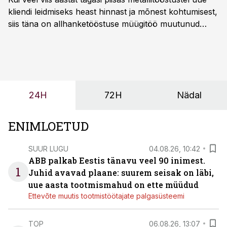
kliendi leidmiseks heast hinnast ja mõnest kohtumisest,
siis täna on allhanketööstuse müügitöö muutunud
märksa pikemaks ja süsteemsemaks. Konkurents on
kasvanud, kliendid kaaluvad otsuseid põhjalikumalt
ning partnerit ei valita enam ainult tootmisvõimekuse
või hinnakirja järgi.
24H
72H
Nädal
ENIMLOETUD
SUUR LUGU
04.08.26, 10:42
ABB palkab Eestis tänavu veel 90 inimest.
1
Juhid avavad plaane: suurem seisak on läbi,
uue aasta tootmismahud on ette müüdud
Ettevõte muutis tootmistöötajate palgasüsteemi
TOP
06.08.26, 13:07