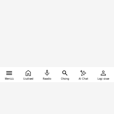
Menüü
Uudised
Raadio
Otsing
AI Chat
Logi sisse
Vana-Lõuna 39/1, 19094 Tallinn
(+372) 667 0111