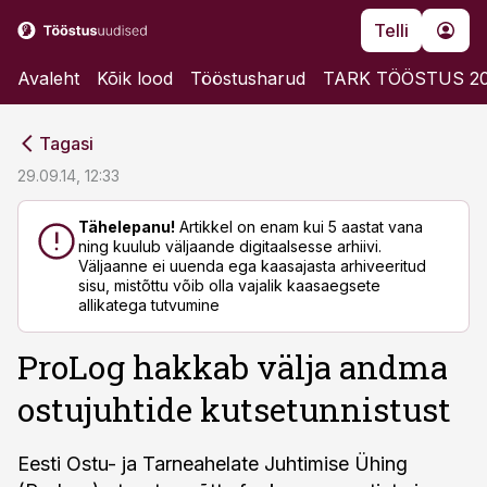
Telli
Avaleht
Kõik lood
Tööstusharud
TARK TÖÖSTUS 2
cebook
cebook
Tagasi
Twitter)
Twitter)
29.09.14, 12:33
kedIn
kedIn
Tähelepanu!
Artikkel on enam kui 5 aastat vana
ning kuulub väljaande digitaalsesse arhiivi.
ail
ail
Väljaanne ei uuenda ega kaasajasta arhiveeritud
sisu, mistõttu võib olla vajalik kaasaegsete
k
k
allikatega tutvumine
ProLog hakkab välja andma
ostujuhtide kutsetunnistust
Eesti Ostu- ja Tarneahelate Juhtimise Ühing