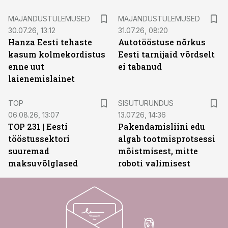
MAJANDUSTULEMUSED
MAJANDUSTULEMUSED
30.07.26, 13:12
31.07.26, 08:20
Hanza Eesti tehaste
Autotööstuse nõrkus
kasum kolmekordistus
Eesti tarnijaid võrdselt
enne uut
ei tabanud
laienemislainet
ST
TOP
SISUTURUNDUS
06.08.26, 13:07
13.07.26, 14:36
TOP 231 | Eesti
Pakendamisliini edu
tööstussektori
algab tootmisprotsessi
suuremad
mõistmisest, mitte
maksuvõlglased
roboti valimisest