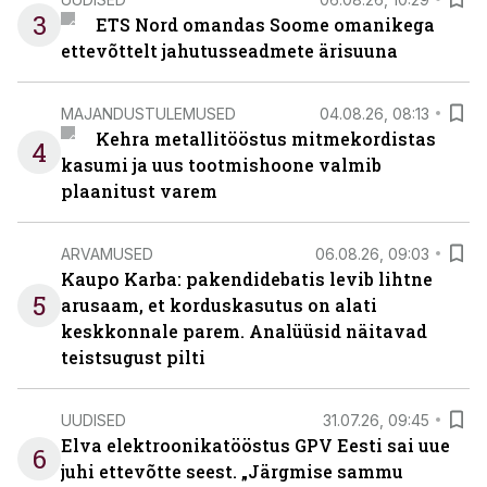
3
ETS Nord omandas Soome omanikega
ettevõttelt jahutusseadmete ärisuuna
MAJANDUSTULEMUSED
04.08.26, 08:13
Kehra metallitööstus mitmekordistas
4
kasumi ja uus tootmishoone valmib
plaanitust varem
ARVAMUSED
06.08.26, 09:03
Kaupo Karba: pakendidebatis levib lihtne
5
arusaam, et korduskasutus on alati
keskkonnale parem. Analüüsid näitavad
teistsugust pilti
UUDISED
31.07.26, 09:45
Elva elektroonikatööstus GPV Eesti sai uue
6
juhi ettevõtte seest. „Järgmise sammu