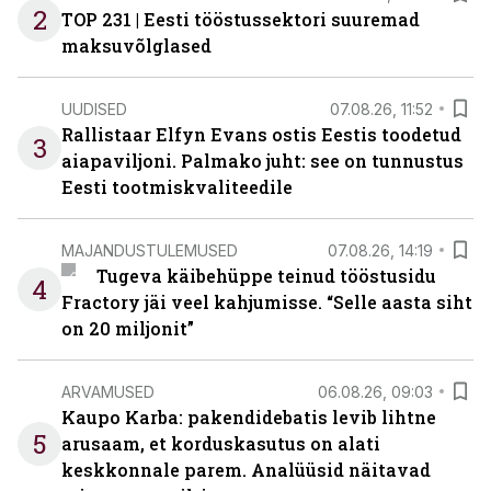
2
TOP 231 | Eesti tööstussektori suuremad
maksuvõlglased
UUDISED
07.08.26, 11:52
Rallistaar Elfyn Evans ostis Eestis toodetud
3
aiapaviljoni. Palmako juht: see on tunnustus
Eesti tootmiskvaliteedile
MAJANDUSTULEMUSED
07.08.26, 14:19
Tugeva käibehüppe teinud tööstusidu
4
Fractory jäi veel kahjumisse. “Selle aasta siht
on 20 miljonit”
ARVAMUSED
06.08.26, 09:03
Kaupo Karba: pakendidebatis levib lihtne
5
arusaam, et korduskasutus on alati
keskkonnale parem. Analüüsid näitavad