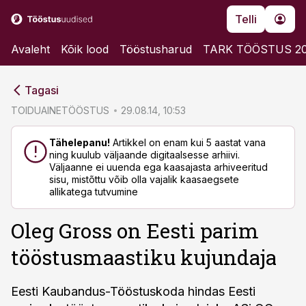
Telli
Avaleht
Kõik lood
Tööstusharud
TARK TÖÖSTUS 2
cebook
cebook
Tagasi
Twitter)
Twitter)
TOIDUAINETÖÖSTUS
29.08.14, 10:53
kedIn
kedIn
Tähelepanu!
Artikkel on enam kui 5 aastat vana
ning kuulub väljaande digitaalsesse arhiivi.
ail
ail
Väljaanne ei uuenda ega kaasajasta arhiveeritud
sisu, mistõttu võib olla vajalik kaasaegsete
k
k
allikatega tutvumine
Oleg Gross on Eesti parim
tööstusmaastiku kujundaja
Eesti Kaubandus-Tööstuskoda hindas Eesti