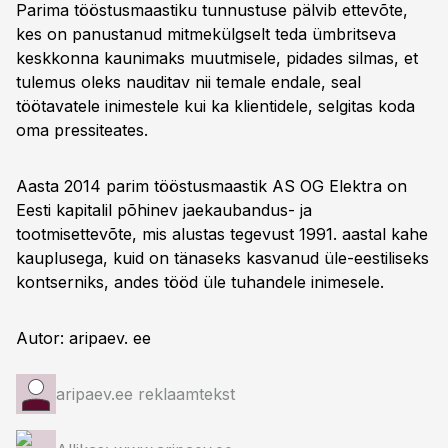
Parima tööstusmaastiku tunnustuse pälvib ettevõte,
kes on panustanud mitmekülgselt teda ümbritseva
keskkonna kaunimaks muutmisele, pidades silmas, et
tulemus oleks nauditav nii temale endale, seal
töötavatele inimestele kui ka klientidele, selgitas koda
oma pressiteates.
Aasta 2014 parim tööstusmaastik AS OG Elektra on
Eesti kapitalil põhinev jaekaubandus- ja
tootmisettevõte, mis alustas tegevust 1991. aastal kahe
kauplusega, kuid on tänaseks kasvanud üle-eestiliseks
kontserniks, andes tööd üle tuhandele inimesele.
Autor: aripaev. ee
aripaev.ee reklaamtekst