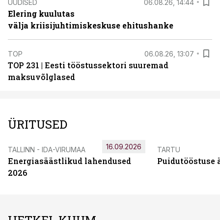
UUDISED
06.08.26, 14:44
Elering kuulutas
välja kriisijuhtimiskeskuse ehitushanke
TOP
06.08.26, 13:07
TOP 231 | Eesti tööstussektori suuremad
maksuvõlglased
ÜRITUSED
16.09.2026
TALLINN - IDA-VIRUMAA
TARTU
Energiasäästlikud lahendused
Puidutööstuse 
2026