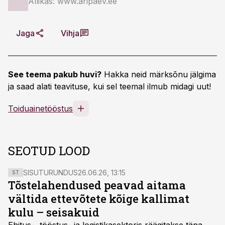
Allikas: www.aripaev.ee
Jaga
Vihja
See teema pakub huvi?
Hakka neid märksõnu jälgima
ja saad alati teavituse, kui sel teemal ilmub midagi uut!
Toiduainetööstus
SEOTUD LOOD
SISUTURUNDUS
26.06.26, 13:15
ST
Tõstelahendused peavad aitama
vältida ettevõtete kõige kallimat
kulu – seisakuid