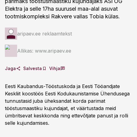
parimaks tööstusmaastiku kujundajaks ASi OG
Elektra ja selle 17ha suurusel maa-alal asuvat
tootmiskompleksi Rakvere vallas Tobia külas.
aripaev.ee reklaamtekst
Allikas: www.aripaev.ee
Jaga
Salvesta
Vihja
Eesti Kaubandus-Tööstuskoda ja Eesti Tööandjate
Keskliit koostöös Eesti Kodukaunistamise Ühendusega
tunnustasid juba üheksandat korda parimat
tööstusmaastiku kujundajat, et väärtustada meid
ümbritsevat keskkonda ning ettevõtjate panust ja rolli
selle kujundamises.