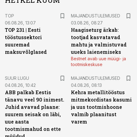
HETKEL KUUM
TOP
MAJANDUSTULEMUSED
06.08.26, 13:07
03.08.26, 08:27
TOP 231 | Eesti
Haagiseturg ärkab:
tööstussektori
tootjad kasvatavad
suuremad
mahtu ja valmistuvad
maksuvõlglased
uueks laienemiseks
Bestnet avab uue müügi- ja
tootmiskeskuse
SUUR LUGU
MAJANDUSTULEMUSED
04.08.26, 10:42
04.08.26, 08:13
ABB palkab Eestis
Kehra metallitööstus
tänavu veel 90 inimest.
mitmekordistas kasumi
Juhid avavad plaane:
ja uus tootmishoone
suurem seisak on läbi,
valmib plaanitust
uue aasta
varem
tootmismahud on ette
müüdud