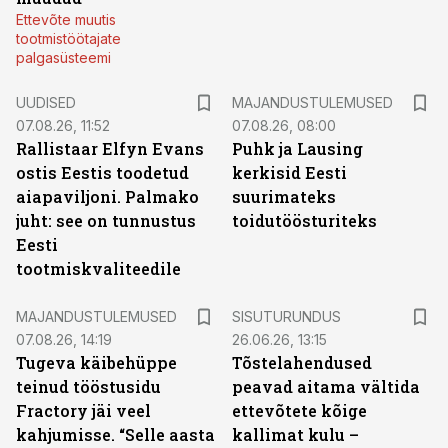
Ettevõte muutis
tootmistöötajate
palgasüsteemi
UUDISED
MAJANDUSTULEMUSED
07.08.26, 11:52
07.08.26, 08:00
Rallistaar Elfyn Evans
Puhk ja Lausing
ostis Eestis toodetud
kerkisid Eesti
aiapaviljoni. Palmako
suurimateks
juht: see on tunnustus
toidutöösturiteks
Eesti
tootmiskvaliteedile
ST
MAJANDUSTULEMUSED
SISUTURUNDUS
07.08.26, 14:19
26.06.26, 13:15
Tugeva käibehüppe
Tõstelahendused
teinud tööstusidu
peavad aitama vältida
Fractory jäi veel
ettevõtete kõige
kahjumisse. “Selle aasta
kallimat kulu –