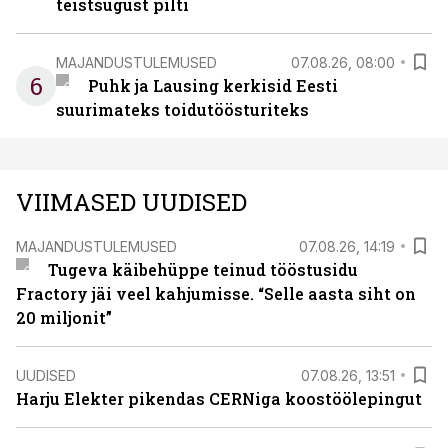
teistsugust pilti
MAJANDUSTULEMUSED
07.08.26, 08:00
6
Puhk ja Lausing kerkisid Eesti
suurimateks toidutöösturiteks
VIIMASED UUDISED
MAJANDUSTULEMUSED
07.08.26, 14:19
Tugeva käibehüppe teinud tööstusidu
Fractory jäi veel kahjumisse. “Selle aasta siht on
20 miljonit”
UUDISED
07.08.26, 13:51
Harju Elekter pikendas CERNiga koostöölepingut