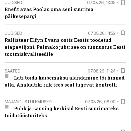
UUDISED
07.08.26, 13:35
Enefit avas Poolas oma seni suurima
päikesepargi
UUDISED
07.08.26, 11:52
Rallistaar Elfyn Evans ostis Eestis toodetud
aiapaviljoni. Palmako juht: see on tunnustus Eesti
tootmiskvaliteedile
SAATED
07.08.26, 11:24
Läti toidu käibemaksu alandamine tõi hinnad
alla. Analüütik: riik teeb seal tugevat kontrolli
MAJANDUSTULEMUSED
07.08.26, 08:00
Puhk ja Lausing kerkisid Eesti suurimateks
toidutöösturiteks