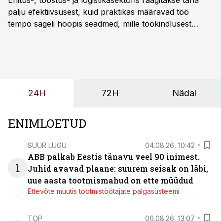
Ehitus-, tööstus- ja logistikasektoris räägitakse täna
palju efektiivsusest, kuid praktikas määravad töö
tempo sageli hoopis seadmed, mille töökindlusest
sõltub kogu objekti või tootmise sujuvus. Kui tõstuk
seisab, töö katkeb või masin ei vasta töötingimustele,
ei tähenda see ettevõtte jaoks ainult tehnilist
probleemi, vaid otsest rahalist kulu, venivaid tähtaegu
ja suuremaid riske tööohutusele.
24H
72H
Nädal
ENIMLOETUD
SUUR LUGU
04.08.26, 10:42
ABB palkab Eestis tänavu veel 90 inimest.
1
Juhid avavad plaane: suurem seisak on läbi,
uue aasta tootmismahud on ette müüdud
Ettevõte muutis tootmistöötajate palgasüsteemi
TOP
06.08.26, 13:07