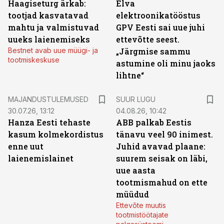
Haagiseturg ärkab:
Elva
tootjad kasvatavad
elektroonikatööstus
mahtu ja valmistuvad
GPV Eesti sai uue juhi
uueks laienemiseks
ettevõtte seest.
Bestnet avab uue müügi- ja
„Järgmise sammu
tootmiskeskuse
astumine oli minu jaoks
lihtne“
MAJANDUSTULEMUSED
SUUR LUGU
30.07.26, 13:12
04.08.26, 10:42
Hanza Eesti tehaste
ABB palkab Eestis
kasum kolmekordistus
tänavu veel 90 inimest.
enne uut
Juhid avavad plaane:
laienemislainet
suurem seisak on läbi,
uue aasta
tootmismahud on ette
müüdud
Ettevõte muutis
tootmistöötajate