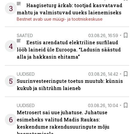
Haagiseturg ärkab: tootjad kasvatavad
3
mahtu ja valmistuvad uueks laienemiseks
Bestnet avab uue müügi- ja tootmiskeskuse
SAATED
03.08.26, 16:59
Eestis arendatud elektriline surfilaud
4
lööb laineid üle Euroopa. “Ladusin säästud
alla ja hakkasin ehitama”
UUDISED
03.08.26, 14:42
5
Suurinvesteeringute toetus muutub: künnis
kukub ja sihtrühm laieneb
UUDISED
03.08.26, 10:04
Metrosert sai uue juhatuse. Juhatuse
6
esimeheks valitud Madis Raukas:
keskendume rakendusuuringute mõju
kasvatamisele