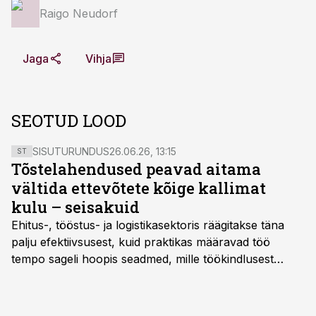
Raigo Neudorf
Jaga
Vihja
SEOTUD LOOD
SISUTURUNDUS
26.06.26, 13:15
ST
Tõstelahendused peavad aitama
vältida ettevõtete kõige kallimat
kulu – seisakuid
Ehitus-, tööstus- ja logistikasektoris räägitakse täna
palju efektiivsusest, kuid praktikas määravad töö
tempo sageli hoopis seadmed, mille töökindlusest
sõltub kogu objekti või tootmise sujuvus. Kui tõstuk
seisab, töö katkeb või masin ei vasta töötingimustele,
ei tähenda see ettevõtte jaoks ainult tehnilist