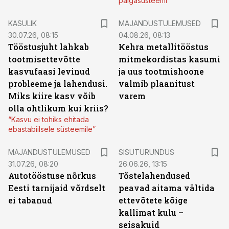
palgasüsteemi
KASULIK
MAJANDUSTULEMUSED
30.07.26, 08:15
04.08.26, 08:13
Tööstusjuht lahkab
Kehra metallitööstus
tootmisettevõtte
mitmekordistas kasumi
kasvufaasi levinud
ja uus tootmishoone
probleeme ja lahendusi.
valmib plaanitust
Miks kiire kasv võib
varem
olla ohtlikum kui kriis?
“Kasvu ei tohiks ehitada
ebastabiilsele süsteemile”
ST
MAJANDUSTULEMUSED
SISUTURUNDUS
31.07.26, 08:20
26.06.26, 13:15
Autotööstuse nõrkus
Tõstelahendused
Eesti tarnijaid võrdselt
peavad aitama vältida
ei tabanud
ettevõtete kõige
kallimat kulu –
seisakuid