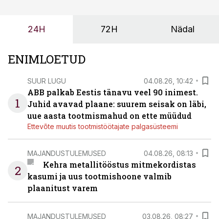
probleemi, vaid otsest rahalist kulu, venivaid tähtaegu
ja suuremaid riske tööohutusele.
24H
72H
Nädal
ENIMLOETUD
SUUR LUGU
04.08.26, 10:42
ABB palkab Eestis tänavu veel 90 inimest.
1
Juhid avavad plaane: suurem seisak on läbi,
uue aasta tootmismahud on ette müüdud
Ettevõte muutis tootmistöötajate palgasüsteemi
MAJANDUSTULEMUSED
04.08.26, 08:13
Kehra metallitööstus mitmekordistas
2
kasumi ja uus tootmishoone valmib
plaanitust varem
MAJANDUSTULEMUSED
03.08.26, 08:27