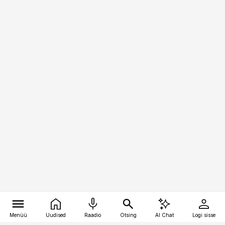
Menüü
Uudised
Raadio
Otsing
AI Chat
Logi sisse