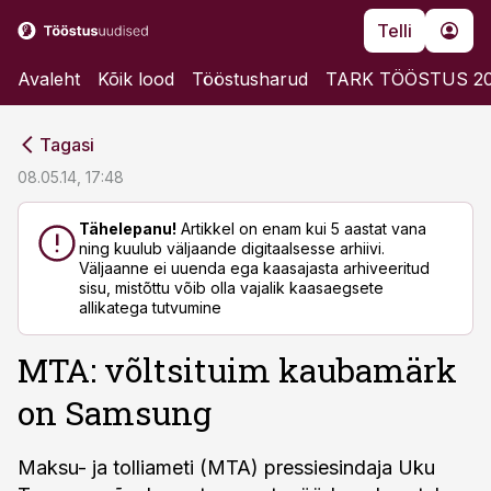
Telli
Avaleht
Kõik lood
Tööstusharud
TARK TÖÖSTUS 2
cebook
cebook
Tagasi
Twitter)
Twitter)
08.05.14, 17:48
kedIn
kedIn
Tähelepanu!
Artikkel on enam kui 5 aastat vana
ning kuulub väljaande digitaalsesse arhiivi.
ail
ail
Väljaanne ei uuenda ega kaasajasta arhiveeritud
sisu, mistõttu võib olla vajalik kaasaegsete
k
k
allikatega tutvumine
MTA: võltsituim kaubamärk
on Samsung
Maksu- ja tolliameti (MTA) pressiesindaja Uku