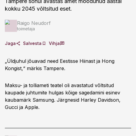
Tampere sõnul avastas amet möödunud aastal
kokku 2045 võltsitud eset.
Raigo Neudorf
toimetaja
Jaga
Salvesta
Vihja
„Üldjuhul jõuavad need Eestisse Hiinast ja Hong
Kongist,“ märkis Tampere.
Maksu- ja tolliameti teatel oli avastatud võltsitud
kaupade juhtumite hulgas kõige sagedamini esinev
kaubamärk Samsung. Järgnesid Harley Davidson,
Gucci ja Apple.