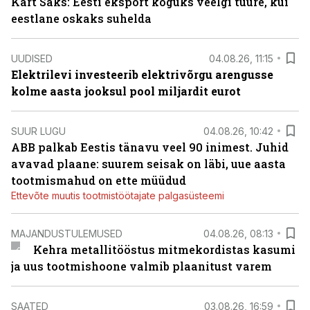
Kärt Saks: Eesti eksport koguks veelgi tuure, kui
eestlane oskaks suhelda
UUDISED
04.08.26, 11:15
Elektrilevi investeerib elektrivõrgu arengusse
kolme aasta jooksul pool miljardit eurot
SUUR LUGU
04.08.26, 10:42
ABB palkab Eestis tänavu veel 90 inimest. Juhid
avavad plaane: suurem seisak on läbi, uue aasta
tootmismahud on ette müüdud
Ettevõte muutis tootmistöötajate palgasüsteemi
MAJANDUSTULEMUSED
04.08.26, 08:13
Kehra metallitööstus mitmekordistas kasumi
ja uus tootmishoone valmib plaanitust varem
SAATED
03.08.26, 16:59