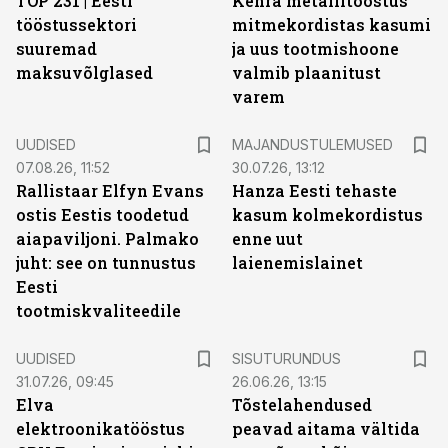
TOP 231 | Eesti
Kehra metallitööstus
tööstussektori
mitmekordistas kasumi
suuremad
ja uus tootmishoone
maksuvõlglased
valmib plaanitust
varem
UUDISED
MAJANDUSTULEMUSED
07.08.26, 11:52
30.07.26, 13:12
Rallistaar Elfyn Evans
Hanza Eesti tehaste
ostis Eestis toodetud
kasum kolmekordistus
aiapaviljoni. Palmako
enne uut
juht: see on tunnustus
laienemislainet
Eesti
tootmiskvaliteedile
ST
UUDISED
SISUTURUNDUS
31.07.26, 09:45
26.06.26, 13:15
Elva
Tõstelahendused
elektroonikatööstus
peavad aitama vältida