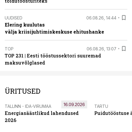
toidutöösturiteks
UUDISED
06.08.26, 14:44
Elering kuulutas
välja kriisijuhtimiskeskuse ehitushanke
TOP
06.08.26, 13:07
TOP 231 | Eesti tööstussektori suuremad
maksuvõlglased
ÜRITUSED
16.09.2026
TALLINN - IDA-VIRUMAA
TARTU
Energiasäästlikud lahendused
Puidutööstuse 
2026