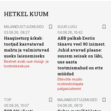
HETKEL KUUM
MAJANDUSTULEMUSED
SUUR LUGU
03.08.26, 08:27
04.08.26, 10:42
Haagiseturg ärkab:
ABB palkab Eestis
tootjad kasvatavad
tänavu veel 90 inimest.
mahtu ja valmistuvad
Juhid avavad plaane:
uueks laienemiseks
suurem seisak on läbi,
Bestnet avab uue müügi- ja
uue aasta
tootmiskeskuse
tootmismahud on ette
müüdud
Ettevõte muutis
tootmistöötajate
palgasüsteemi
TOP
MAJANDUSTULEMUSED
06.08.26, 13:07
04.08.26, 08:13