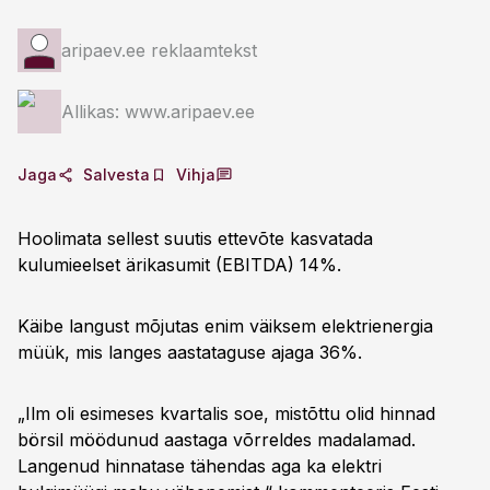
aripaev.ee reklaamtekst
Allikas: www.aripaev.ee
Jaga
Salvesta
Vihja
Hoolimata sellest suutis ettevõte kasvatada
kulumieelset ärikasumit (EBITDA) 14%.
Käibe langust mõjutas enim väiksem elektrienergia
müük, mis langes aastataguse ajaga 36%.
„Ilm oli esimeses kvartalis soe, mistõttu olid hinnad
börsil möödunud aastaga võrreldes madalamad.
Langenud hinnatase tähendas aga ka elektri