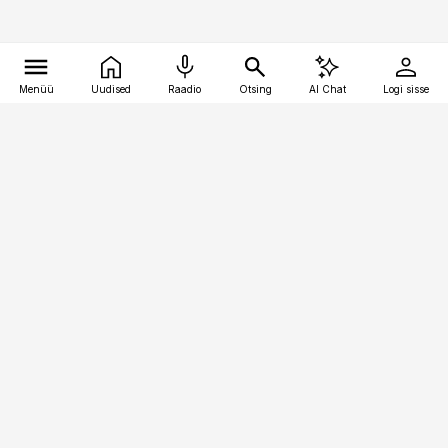
Menüü
Uudised
Raadio
Otsing
AI Chat
Logi sisse
Vana-Lõuna 39/1, 19094 Tallinn
(+372) 667 0111
toostusuudised@toostusuudised.ee
Telli
Reklaam
Firmast
Sisu kasutamisõigused
Ajakirjaniku
eetikakoodeks
Üldtingimused
Privaatsustingimused
Küpsiste poliitika
KKK