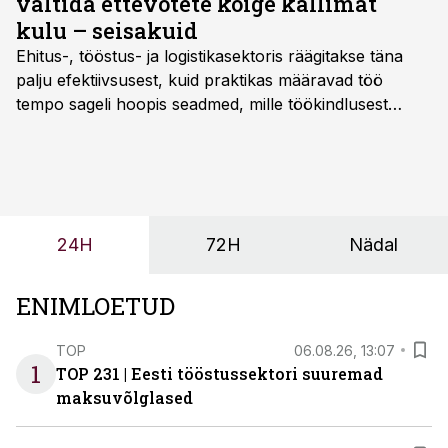
vältida ettevõtete kõige kallimat
kulu – seisakuid
Ehitus-, tööstus- ja logistikasektoris räägitakse täna
palju efektiivsusest, kuid praktikas määravad töö
tempo sageli hoopis seadmed, mille töökindlusest
sõltub kogu objekti või tootmise sujuvus. Kui tõstuk
seisab, töö katkeb või masin ei vasta töötingimustele,
ei tähenda see ettevõtte jaoks ainult tehnilist
probleemi, vaid otsest rahalist kulu, venivaid tähtaegu
ja suuremaid riske tööohutusele.
24H
72H
Nädal
ENIMLOETUD
TOP
06.08.26, 13:07
1
TOP 231 | Eesti tööstussektori suuremad
maksuvõlglased