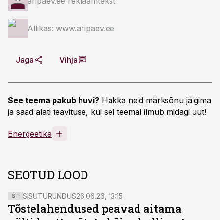
aripaev.ee reklaamtekst
Allikas: www.aripaev.ee
Jaga
Vihja
See teema pakub huvi?
Hakka neid märksõnu jälgima
ja saad alati teavituse, kui sel teemal ilmub midagi uut!
Energeetika
SEOTUD LOOD
SISUTURUNDUS
26.06.26, 13:15
ST
Tõstelahendused peavad aitama