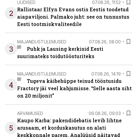
UUDISED
07.08.26, 11:52
Rallistaar Elfyn Evans ostis Eestis toodetud
2
aiapaviljoni. Palmako juht: see on tunnustus
Eesti tootmiskvaliteedile
MAJANDUSTULEMUSED
07.08.26, 08:00
3
Puhk ja Lausing kerkisid Eesti
suurimateks toidutöösturiteks
MAJANDUSTULEMUSED
07.08.26, 14:19
Tugeva käibehüppe teinud tööstusidu
4
Fractory jäi veel kahjumisse. “Selle aasta siht
on 20 miljonit”
ARVAMUSED
06.08.26, 09:03
Kaupo Karba: pakendidebatis levib lihtne
5
arusaam, et korduskasutus on alati
keskkonnale parem. Analüüsid näitavad