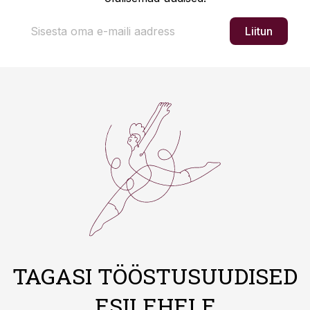
Liitun
TAGASI TÖÖSTUSUUDISED
ESILEHELE