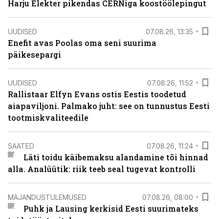
Harju Elekter pikendas CERNiga koostöölepingut
UUDISED
07.08.26, 13:35
Enefit avas Poolas oma seni suurima
päikesepargi
UUDISED
07.08.26, 11:52
Rallistaar Elfyn Evans ostis Eestis toodetud
aiapaviljoni. Palmako juht: see on tunnustus Eesti
tootmiskvaliteedile
SAATED
07.08.26, 11:24
Läti toidu käibemaksu alandamine tõi hinnad
alla. Analüütik: riik teeb seal tugevat kontrolli
MAJANDUSTULEMUSED
07.08.26, 08:00
Puhk ja Lausing kerkisid Eesti suurimateks