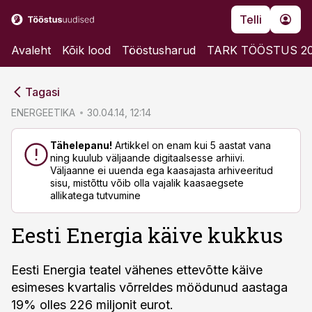
Telli
Avaleht
Kõik lood
Tööstusharud
TARK TÖÖSTUS 2
cebook
cebook
Tagasi
Twitter)
Twitter)
ENERGEETIKA
30.04.14, 12:14
kedIn
kedIn
Tähelepanu!
Artikkel on enam kui 5 aastat vana
ning kuulub väljaande digitaalsesse arhiivi.
ail
ail
Väljaanne ei uuenda ega kaasajasta arhiveeritud
sisu, mistõttu võib olla vajalik kaasaegsete
k
k
allikatega tutvumine
Eesti Energia käive kukkus
Eesti Energia teatel vähenes ettevõtte käive
esimeses kvartalis võrreldes möödunud aastaga
19% olles 226 miljonit eurot.