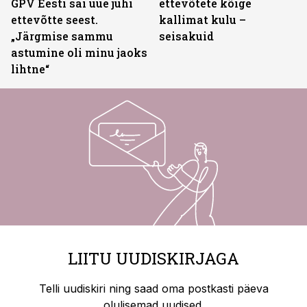
GPV Eesti sai uue juhi
ettevõtete kõige
ettevõtte seest.
kallimat kulu –
„Järgmise sammu
seisakuid
astumine oli minu jaoks
lihtne“
LIITU UUDISKIRJAGA
Telli uudiskiri ning saad oma postkasti päeva
olulisemad uudised.