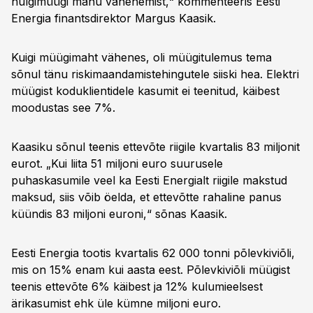
hulgimüügi mahu vähenemist,“ kommenteeris Eesti
Energia finantsdirektor Margus Kaasik.
Kuigi müügimaht vähenes, oli müügitulemus tema
sõnul tänu riskimaandamistehingutele siiski hea. Elektri
müügist koduklientidele kasumit ei teenitud, käibest
moodustas see 7%.
Kaasiku sõnul teenis ettevõte riigile kvartalis 83 miljonit
eurot. „Kui liita 51 miljoni euro suurusele
puhaskasumile veel ka Eesti Energialt riigile makstud
maksud, siis võib öelda, et ettevõtte rahaline panus
küündis 83 miljoni euroni,“ sõnas Kaasik.
Eesti Energia tootis kvartalis 62 000 tonni põlevkiviõli,
mis on 15% enam kui aasta eest. Põlevkiviõli müügist
teenis ettevõte 6% käibest ja 12% kulumieelsest
ärikasumist ehk üle kümne miljoni euro.