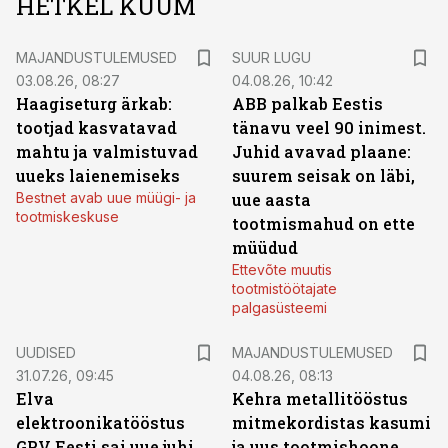
HETKEL KUUM
MAJANDUSTULEMUSED
SUUR LUGU
03.08.26, 08:27
04.08.26, 10:42
Haagiseturg ärkab:
ABB palkab Eestis
tootjad kasvatavad
tänavu veel 90 inimest.
mahtu ja valmistuvad
Juhid avavad plaane:
uueks laienemiseks
suurem seisak on läbi,
Bestnet avab uue müügi- ja
uue aasta
tootmiskeskuse
tootmismahud on ette
müüdud
Ettevõte muutis
tootmistöötajate
palgasüsteemi
UUDISED
MAJANDUSTULEMUSED
31.07.26, 09:45
04.08.26, 08:13
Elva
Kehra metallitööstus
elektroonikatööstus
mitmekordistas kasumi
GPV Eesti sai uue juhi
ja uus tootmishoone