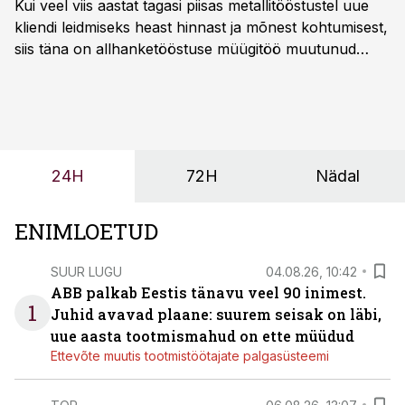
Kui veel viis aastat tagasi piisas metallitööstustel uue
kliendi leidmiseks heast hinnast ja mõnest kohtumisest,
siis täna on allhanketööstuse müügitöö muutunud
märksa pikemaks ja süsteemsemaks. Konkurents on
kasvanud, kliendid kaaluvad otsuseid põhjalikumalt
ning partnerit ei valita enam ainult tootmisvõimekuse
või hinnakirja järgi.
24H
72H
Nädal
ENIMLOETUD
SUUR LUGU
04.08.26, 10:42
ABB palkab Eestis tänavu veel 90 inimest.
1
Juhid avavad plaane: suurem seisak on läbi,
uue aasta tootmismahud on ette müüdud
Ettevõte muutis tootmistöötajate palgasüsteemi