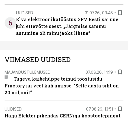
UUDISED
31.07.26, 09:45
Elva elektroonikatööstus GPV Eesti sai uue
6
juhi ettevõtte seest. „Järgmise sammu
astumine oli minu jaoks lihtne“
VIIMASED UUDISED
MAJANDUSTULEMUSED
07.08.26, 14:19
Tugeva käibehüppe teinud tööstusidu
Fractory jäi veel kahjumisse. “Selle aasta siht on
20 miljonit”
UUDISED
07.08.26, 13:51
Harju Elekter pikendas CERNiga koostöölepingut