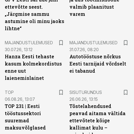
ettevõtte seest.
valmib plaanitust
„Järgmise sammu
varem
astumine oli minu jaoks
lihtne“
MAJANDUSTULEMUSED
MAJANDUSTULEMUSED
30.07.26, 13:12
31.07.26, 08:20
Hanza Eesti tehaste
Autotööstuse nõrkus
kasum kolmekordistus
Eesti tarnijaid võrdselt
enne uut
ei tabanud
laienemislainet
ST
TOP
SISUTURUNDUS
06.08.26, 13:07
26.06.26, 13:15
TOP 231 | Eesti
Tõstelahendused
tööstussektori
peavad aitama vältida
suuremad
ettevõtete kõige
maksuvõlglased
kallimat kulu –