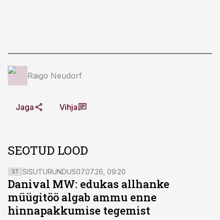
Raigo Neudorf
Jaga
Vihja
SEOTUD LOOD
SISUTURUNDUS
07.07.26, 09:20
ST
Danival MW: edukas allhanke
müügitöö algab ammu enne
hinnapakkumise tegemist