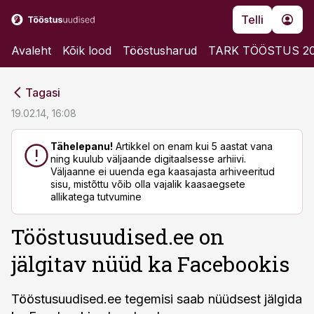
Telli
Avaleht
Kõik lood
Tööstusharud
TARK TÖÖSTUS 2
cebook
cebook
Tagasi
Twitter)
Twitter)
19.02.14, 16:08
kedIn
kedIn
Tähelepanu!
Artikkel on enam kui 5 aastat vana
ning kuulub väljaande digitaalsesse arhiivi.
ail
ail
Väljaanne ei uuenda ega kaasajasta arhiveeritud
sisu, mistõttu võib olla vajalik kaasaegsete
k
k
allikatega tutvumine
Tööstusuudised.ee on
jälgitav nüüd ka Facebookis
Tööstusuudised.ee tegemisi saab nüüdsest jälgida