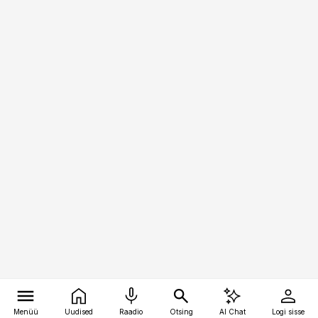
Menüü
Uudised
Raadio
Otsing
AI Chat
Logi sisse