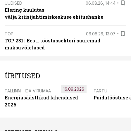
UUDISED
06.08.26, 14:44
Elering kuulutas
välja kriisijuhtimiskeskuse ehitushanke
TOP
06.08.26, 13:07
TOP 231 | Eesti tööstussektori suuremad
maksuvõlglased
ÜRITUSED
16.09.2026
TALLINN - IDA-VIRUMAA
TARTU
Energiasäästlikud lahendused
Puidutööstuse 
2026