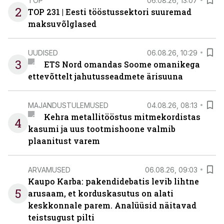
TOP
06.08.26, 13:07
2
TOP 231 | Eesti tööstussektori suuremad
maksuvõlglased
UUDISED
06.08.26, 10:29
3
ETS Nord omandas Soome omanikega
ettevõttelt jahutusseadmete ärisuuna
MAJANDUSTULEMUSED
04.08.26, 08:13
Kehra metallitööstus mitmekordistas
4
kasumi ja uus tootmishoone valmib
plaanitust varem
ARVAMUSED
06.08.26, 09:03
Kaupo Karba: pakendidebatis levib lihtne
5
arusaam, et korduskasutus on alati
keskkonnale parem. Analüüsid näitavad
teistsugust pilti