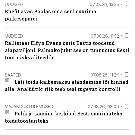
UUDISED
07.08.26, 13:35
Enefit avas Poolas oma seni suurima
päikesepargi
UUDISED
07.08.26, 11:52
Rallistaar Elfyn Evans ostis Eestis toodetud
aiapaviljoni. Palmako juht: see on tunnustus Eesti
tootmiskvaliteedile
SAATED
07.08.26, 11:24
Läti toidu käibemaksu alandamine tõi hinnad
alla. Analüütik: riik teeb seal tugevat kontrolli
MAJANDUSTULEMUSED
07.08.26, 08:00
Puhk ja Lausing kerkisid Eesti suurimateks
toidutöösturiteks