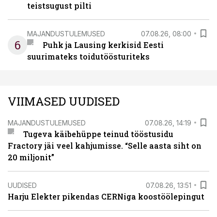
teistsugust pilti
MAJANDUSTULEMUSED
07.08.26, 08:00
6
Puhk ja Lausing kerkisid Eesti
suurimateks toidutöösturiteks
VIIMASED UUDISED
MAJANDUSTULEMUSED
07.08.26, 14:19
Tugeva käibehüppe teinud tööstusidu
Fractory jäi veel kahjumisse. “Selle aasta siht on
20 miljonit”
UUDISED
07.08.26, 13:51
Harju Elekter pikendas CERNiga koostöölepingut