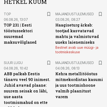
HETKEL KUUM
TOP
MAJANDUSTULEMUSED
06.08.26, 13:07
03.08.26, 08:27
TOP 231 | Eesti
Haagiseturg ärkab:
tööstussektori
tootjad kasvatavad
suuremad
mahtu ja valmistuvad
maksuvõlglased
uueks laienemiseks
Bestnet avab uue müügi- ja
tootmiskeskuse
SUUR LUGU
MAJANDUSTULEMUSED
04.08.26, 10:42
04.08.26, 08:13
ABB palkab Eestis
Kehra metallitööstus
tänavu veel 90 inimest.
mitmekordistas kasumi
Juhid avavad plaane:
ja uus tootmishoone
suurem seisak on läbi,
valmib plaanitust
uue aasta
varem
tootmismahud on ette