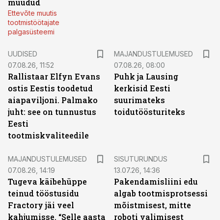
müüdud
Ettevõte muutis
tootmistöötajate
palgasüsteemi
UUDISED
MAJANDUSTULEMUSED
07.08.26, 11:52
07.08.26, 08:00
Rallistaar Elfyn Evans
Puhk ja Lausing
ostis Eestis toodetud
kerkisid Eesti
aiapaviljoni. Palmako
suurimateks
juht: see on tunnustus
toidutöösturiteks
Eesti
tootmiskvaliteedile
ST
MAJANDUSTULEMUSED
SISUTURUNDUS
07.08.26, 14:19
13.07.26, 14:36
Tugeva käibehüppe
Pakendamisliini edu
teinud tööstusidu
algab tootmisprotsessi
Fractory jäi veel
mõistmisest, mitte
kahjumisse. “Selle aasta
roboti valimisest