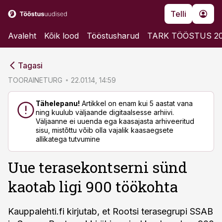
Telli
Avaleht
Kõik lood
Tööstusharud
TARK TÖÖSTUS 2
cebook
cebook
Tagasi
Twitter)
Twitter)
TOORAINETURG
22.01.14, 14:59
kedIn
kedIn
Tähelepanu!
Artikkel on enam kui 5 aastat vana
ning kuulub väljaande digitaalsesse arhiivi.
ail
ail
Väljaanne ei uuenda ega kaasajasta arhiveeritud
sisu, mistõttu võib olla vajalik kaasaegsete
k
k
allikatega tutvumine
Uue terasekontserni sünd
kaotab ligi 900 töökohta
Kauppalehti.fi kirjutab, et Rootsi terasegrupi SSAB