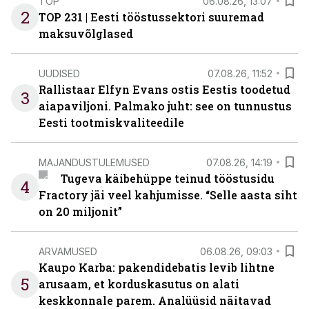
TOP
06.08.26, 13:07
2
TOP 231 | Eesti tööstussektori suuremad
maksuvõlglased
UUDISED
07.08.26, 11:52
Rallistaar Elfyn Evans ostis Eestis toodetud
3
aiapaviljoni. Palmako juht: see on tunnustus
Eesti tootmiskvaliteedile
MAJANDUSTULEMUSED
07.08.26, 14:19
Tugeva käibehüppe teinud tööstusidu
4
Fractory jäi veel kahjumisse. “Selle aasta siht
on 20 miljonit”
ARVAMUSED
06.08.26, 09:03
Kaupo Karba: pakendidebatis levib lihtne
5
arusaam, et korduskasutus on alati
keskkonnale parem. Analüüsid näitavad