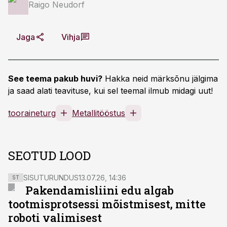
Raigo Neudorf
Jaga
Vihja
See teema pakub huvi?
Hakka neid märksõnu jälgima
ja saad alati teavituse, kui sel teemal ilmub midagi uut!
tooraineturg
Metallitööstus
SEOTUD LOOD
SISUTURUNDUS
13.07.26, 14:36
ST
Pakendamisliini edu algab
tootmisprotsessi mõistmisest, mitte
roboti valimisest