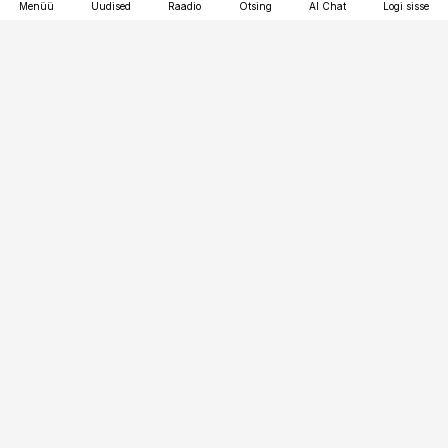
Menüü
Uudised
Raadio
Otsing
AI Chat
Logi sisse
Vana-Lõuna 39/1, 19094 Tallinn
(+372) 667 0111
toostusuudised@toostusuudised.ee
Telli
Reklaam
Firmast
Sisu kasutamisõigused
Ajakirjaniku
eetikakoodeks
Üldtingimused
Privaatsustingimused
Küpsiste poliitika
KKK
Eesti Meediaettevõtete
Eelistuste haldamine
Liit