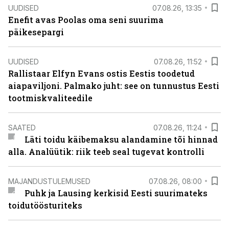
UUDISED
07.08.26, 13:35
Enefit avas Poolas oma seni suurima
päikesepargi
UUDISED
07.08.26, 11:52
Rallistaar Elfyn Evans ostis Eestis toodetud
aiapaviljoni. Palmako juht: see on tunnustus Eesti
tootmiskvaliteedile
SAATED
07.08.26, 11:24
Läti toidu käibemaksu alandamine tõi hinnad
alla. Analüütik: riik teeb seal tugevat kontrolli
MAJANDUSTULEMUSED
07.08.26, 08:00
Puhk ja Lausing kerkisid Eesti suurimateks
toidutöösturiteks