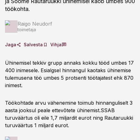
ja Soome Rautaruukki ühinemisel kaob umbes 900
töökohta.
Raigo Neudorf
toimetaja
Jaga
Salvesta
Vihja
Ühinemisel tekkiv grupp annaks kokku tööd umbes 17
400 inimesele. Esialgsel hinnangul kaotaks ühinemise
tulemusena töö umbes 5 protsenti töötajatest ehk 870
inimest.
Töökohtade arvu vähenemine toimub hinnanguliselt 3
aasta jooksul peale ettevõtete ühinemist.SSAB
turuväärtus oli eile 1,7 miljardit eurot ning Rautaruukki
turuväärtus 1 miljard eurot.