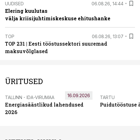
UUDISED
06.08.26, 14:44
Elering kuulutas
välja kriisijuhtimiskeskuse ehitushanke
TOP
06.08.26, 13:07
TOP 231 | Eesti tööstussektori suuremad
maksuvõlglased
ÜRITUSED
16.09.2026
TALLINN - IDA-VIRUMAA
TARTU
Energiasäästlikud lahendused
Puidutööstuse 
2026