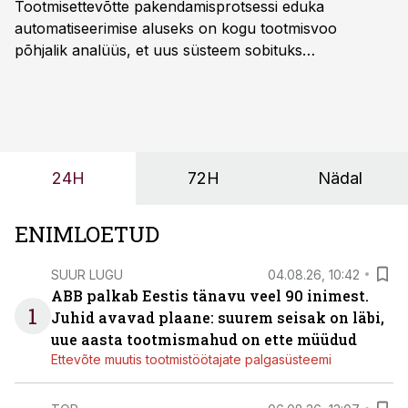
Tootmisettevõtte pakendamisprotsessi eduka
automatiseerimise aluseks on kogu tootmisvoo
põhjalik analüüs, et uus süsteem sobituks
olemasolevasse keskkonda, aitaks vähendada
tööjõuvajadust ning oleks valmis ka ettevõtte
tulevasteks arenguteks. Lihtsalt roboti lisamine
enamasti oodatud tulemust ei too, nendib tootmise ja
tööstuse automatiseerimislahenduste arendaja Smitech
24H
72H
Nädal
OÜ tegevjuht Sander Mitendorf.
ENIMLOETUD
SUUR LUGU
04.08.26, 10:42
ABB palkab Eestis tänavu veel 90 inimest.
1
Juhid avavad plaane: suurem seisak on läbi,
uue aasta tootmismahud on ette müüdud
Ettevõte muutis tootmistöötajate palgasüsteemi