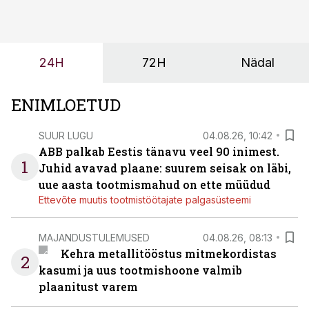
ei tähenda see ettevõtte jaoks ainult tehnilist
probleemi, vaid otsest rahalist kulu, venivaid tähtaegu
ja suuremaid riske tööohutusele.
24H
72H
Nädal
ENIMLOETUD
SUUR LUGU
04.08.26, 10:42
ABB palkab Eestis tänavu veel 90 inimest.
1
Juhid avavad plaane: suurem seisak on läbi,
uue aasta tootmismahud on ette müüdud
Ettevõte muutis tootmistöötajate palgasüsteemi
MAJANDUSTULEMUSED
04.08.26, 08:13
Kehra metallitööstus mitmekordistas
2
kasumi ja uus tootmishoone valmib
plaanitust varem