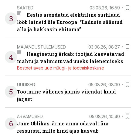
SAATED
03.08.26, 16:59
Eestis arendatud elektriline surfilaud
3
lööb laineid üle Euroopa. “Ladusin säästud
alla ja hakkasin ehitama”
MAJANDUSTULEMUSED
03.08.26, 08:27
Haagiseturg ärkab: tootjad kasvatavad
4
mahtu ja valmistuvad uueks laienemiseks
Bestnet avab uue müügi- ja tootmiskeskuse
UUDISED
05.08.26, 08:30
5
Tootmine vähenes juunis viiendat kuud
järjest
ARVAMUSED
05.08.26, 10:40
6
Jane Oblikas: ärme anna odavalt ära
ressurssi, mille hind ajas kasvab