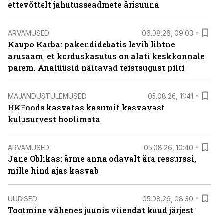
ettevõttelt jahutusseadmete ärisuuna
ARVAMUSED
06.08.26, 09:03
Kaupo Karba: pakendidebatis levib lihtne
arusaam, et korduskasutus on alati keskkonnale
parem. Analüüsid näitavad teistsugust pilti
MAJANDUSTULEMUSED
05.08.26, 11:41
HKFoods kasvatas kasumit kasvavast
kulusurvest hoolimata
ARVAMUSED
05.08.26, 10:40
Jane Oblikas: ärme anna odavalt ära ressurssi,
mille hind ajas kasvab
UUDISED
05.08.26, 08:30
Tootmine vähenes juunis viiendat kuud järjest