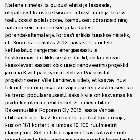
Näitena nimetas ta puidust ehitisi ja fassaade,
õlepallidest konstruktsioone, lubjast mörti ja krohvi,
tselluloosist isolatsioone, bambusest põrandaid ning
naturaalseid mineraalsed ja kiududest
põrandakattematerje.Forbes’i artiklis tuuakse näiteks,
et Soomes on alates 2012. aastast hoonetele
kehtestatud rangemad energiasäästu ja
keskkonnasõbralikkuse standardid, mida peavad
käesolevast aastast kõik uued renoveerimisprojektid
järgima.Kivist passiivmaju ehitava Paasikivitalo
projektiinsener Ville Lehtineva ütleb, et kasvav huvi
tuleneb nii energiasäästu vajaduse teadvustamisest kui
ka trendi populaarsusest.Lisaks kivile on kasvamas ka
puidu kasutamine ehitamisel. Soomes ehitab
Rakennusliike Roponen Oy 2015. aasta Vantaa
ehitusmessi jaoks 7-korruselist puidust kortermaja,
kus on 181 korterit ja umbes 10 100 ruutmeetrit
elamispinda.Selle ehitise rajamisel kasutatavate uute