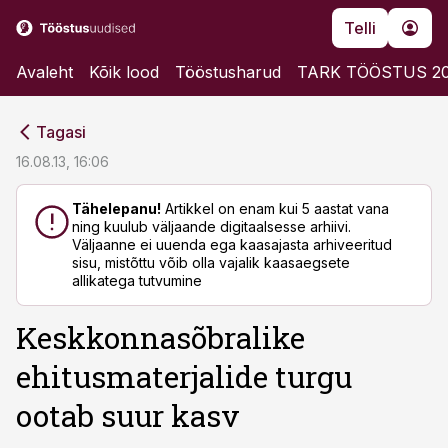
Telli
Avaleht
Kõik lood
Tööstusharud
TARK TÖÖSTUS 2
cebook
cebook
Tagasi
Twitter)
Twitter)
16.08.13, 16:06
kedIn
kedIn
Tähelepanu!
Artikkel on enam kui 5 aastat vana
ning kuulub väljaande digitaalsesse arhiivi.
ail
ail
Väljaanne ei uuenda ega kaasajasta arhiveeritud
sisu, mistõttu võib olla vajalik kaasaegsete
k
k
allikatega tutvumine
Keskkonnasõbralike
ehitusmaterjalide turgu
ootab suur kasv