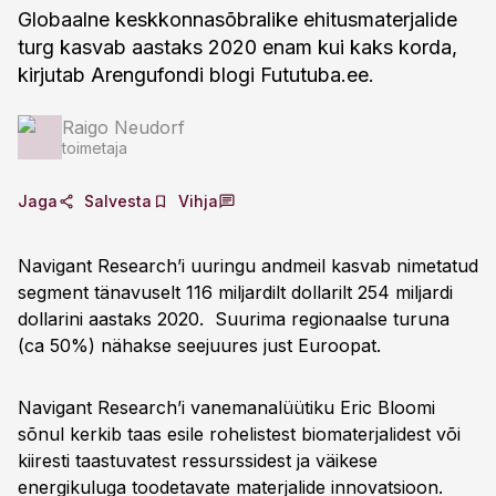
Globaalne keskkonnasõbralike ehitusmaterjalide
turg kasvab aastaks 2020 enam kui kaks korda,
kirjutab Arengufondi blogi Fututuba.ee.
Raigo Neudorf
toimetaja
Jaga
Salvesta
Vihja
Navigant Research’i uuringu andmeil kasvab nimetatud
segment tänavuselt 116 miljardilt dollarilt 254 miljardi
dollarini aastaks 2020. Suurima regionaalse turuna
(ca 50%) nähakse seejuures just Euroopat.
Navigant Research’i vanemanalüütiku Eric Bloomi
sõnul kerkib taas esile rohelistest biomaterjalidest või
kiiresti taastuvatest ressurssidest ja väikese
energikuluga toodetavate materjalide innovatsioon.