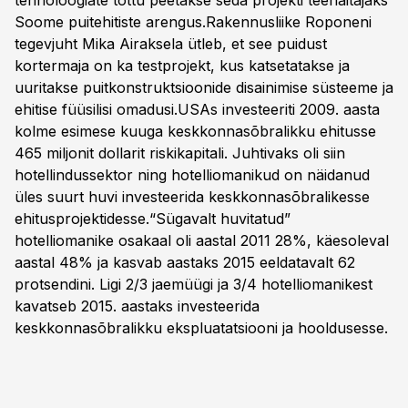
tehnoloogiate tõttu peetakse seda projekti teenäitajaks
Soome puitehitiste arengus.Rakennusliike Roponeni
tegevjuht Mika Airaksela ütleb, et see puidust
kortermaja on ka testprojekt, kus katsetatakse ja
uuritakse puitkonstruktsioonide disainimise süsteeme ja
ehitise füüsilisi omadusi.USAs investeeriti 2009. aasta
kolme esimese kuuga keskkonnasõbralikku ehitusse
465 miljonit dollarit riskikapitali. Juhtivaks oli siin
hotellindussektor ning hotelliomanikud on näidanud
üles suurt huvi investeerida keskkonnasõbralikesse
ehitusprojektidesse.“Sügavalt huvitatud”
hotelliomanike osakaal oli aastal 2011 28%, käesoleval
aastal 48% ja kasvab aastaks 2015 eeldatavalt 62
protsendini. Ligi 2/3 jaemüügi ja 3/4 hotelliomanikest
kavatseb 2015. aastaks investeerida
keskkonnasõbralikku ekspluatatsiooni ja hooldusesse.