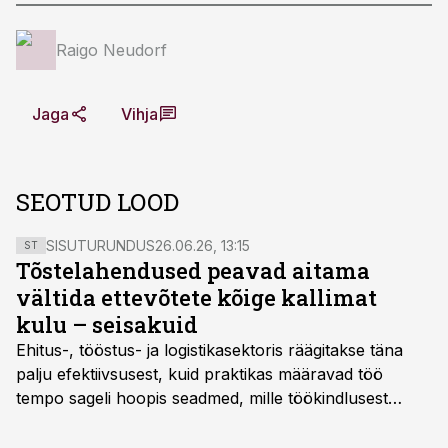
Raigo Neudorf
Jaga
Vihja
SEOTUD LOOD
SISUTURUNDUS
26.06.26, 13:15
ST
Tõstelahendused peavad aitama
vältida ettevõtete kõige kallimat
kulu – seisakuid
Ehitus-, tööstus- ja logistikasektoris räägitakse täna
palju efektiivsusest, kuid praktikas määravad töö
tempo sageli hoopis seadmed, mille töökindlusest
sõltub kogu objekti või tootmise sujuvus. Kui tõstuk
seisab, töö katkeb või masin ei vasta töötingimustele,