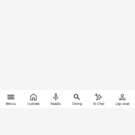
Menüü
Uudised
Raadio
Otsing
AI Chat
Logi sisse
Vana-Lõuna 39/1, 19094 Tallinn