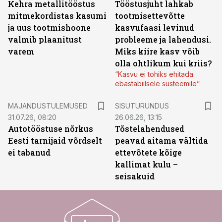
Kehra metallitööstus
Tööstusjuht lahkab
mitmekordistas kasumi
tootmisettevõtte
ja uus tootmishoone
kasvufaasi levinud
valmib plaanitust
probleeme ja lahendusi.
varem
Miks kiire kasv võib
olla ohtlikum kui kriis?
“Kasvu ei tohiks ehitada
ebastabiilsele süsteemile”
ST
MAJANDUSTULEMUSED
SISUTURUNDUS
31.07.26, 08:20
26.06.26, 13:15
Autotööstuse nõrkus
Tõstelahendused
Eesti tarnijaid võrdselt
peavad aitama vältida
ei tabanud
ettevõtete kõige
kallimat kulu –
seisakuid