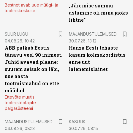
Bestnet avab uue müügi- ja
„Järgmise sammu
tootmiskeskuse
astumine oli minu jaoks
lihtne“
SUUR LUGU
MAJANDUSTULEMUSED
04.08.26, 10:42
30.07.26, 13:12
ABB palkab Eestis
Hanza Eesti tehaste
tänavu veel 90 inimest.
kasum kolmekordistus
Juhid avavad plaane:
enne uut
suurem seisak on läbi,
laienemislainet
uue aasta
tootmismahud on ette
müüdud
Ettevõte muutis
tootmistöötajate
palgasüsteemi
MAJANDUSTULEMUSED
KASULIK
04.08.26, 08:13
30.07.26, 08:15