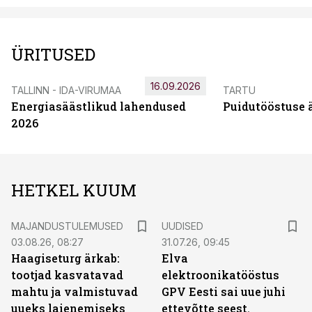
ÜRITUSED
16.09.2026
TALLINN - IDA-VIRUMAA
TARTU
Energiasäästlikud lahendused
Puidutööstuse 
2026
HETKEL KUUM
MAJANDUSTULEMUSED
UUDISED
03.08.26, 08:27
31.07.26, 09:45
Haagiseturg ärkab:
Elva
tootjad kasvatavad
elektroonikatööstus
mahtu ja valmistuvad
GPV Eesti sai uue juhi
uueks laienemiseks
ettevõtte seest.