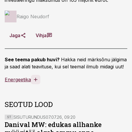
investeeringu maksumus on 105 miljonit eurot.
Raigo Neudorf
Jaga
Vihja
See teema pakub huvi?
Hakka neid märksõnu jälgima
ja saad alati teavituse, kui sel teemal ilmub midagi uut!
Energeetika
SEOTUD LOOD
SISUTURUNDUS
07.07.26, 09:20
ST
Danival MW: edukas allhanke