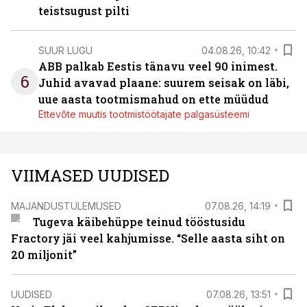
teistsugust pilti
SUUR LUGU
04.08.26, 10:42
ABB palkab Eestis tänavu veel 90 inimest.
6
Juhid avavad plaane: suurem seisak on läbi,
uue aasta tootmismahud on ette müüdud
Ettevõte muutis tootmistöötajate palgasüsteemi
VIIMASED UUDISED
MAJANDUSTULEMUSED
07.08.26, 14:19
Tugeva käibehüppe teinud tööstusidu
Fractory jäi veel kahjumisse. “Selle aasta siht on
20 miljonit”
UUDISED
07.08.26, 13:51