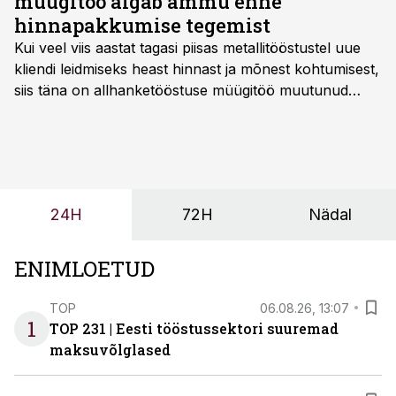
müügitöö algab ammu enne
hinnapakkumise tegemist
Kui veel viis aastat tagasi piisas metallitööstustel uue
kliendi leidmiseks heast hinnast ja mõnest kohtumisest,
siis täna on allhanketööstuse müügitöö muutunud
märksa pikemaks ja süsteemsemaks. Konkurents on
kasvanud, kliendid kaaluvad otsuseid põhjalikumalt
ning partnerit ei valita enam ainult tootmisvõimekuse
või hinnakirja järgi.
24H
72H
Nädal
ENIMLOETUD
TOP
06.08.26, 13:07
1
TOP 231 | Eesti tööstussektori suuremad
maksuvõlglased