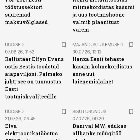
tööstussektori
mitmekordistas kasumi
suuremad
ja uus tootmishoone
maksuvõlglased
valmib plaanitust
varem
UUDISED
MAJANDUSTULEMUSED
07.08.26, 11:52
30.07.26, 13:12
Rallistaar Elfyn Evans
Hanza Eesti tehaste
ostis Eestis toodetud
kasum kolmekordistus
aiapaviljoni. Palmako
enne uut
juht: see on tunnustus
laienemislainet
Eesti
tootmiskvaliteedile
ST
UUDISED
SISUTURUNDUS
31.07.26, 09:45
07.07.26, 09:20
Elva
Danival MW: edukas
elektroonikatööstus
allhanke müügitöö