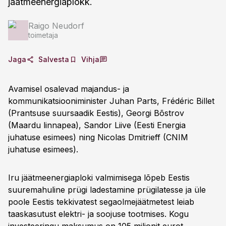
jäätmeenergiaplokk.
Raigo Neudorf
toimetaja
Jaga
Salvesta
Vihja
Avamisel osalevad majandus- ja
kommunikatsiooniminister Juhan Parts, Frédéric Billet
(Prantsuse suursaadik Eestis), Georgi Bõstrov
(Maardu linnapea), Sandor Liive (Eesti Energia
juhatuse esimees) ning Nicolas Dmitrieff (CNIM
juhatuse esimees).
Iru jäätmeenergiaploki valmimisega lõpeb Eestis
suuremahuline prügi ladestamine prügilatesse ja üle
poole Eestis tekkivatest segaolmejäätmetest leiab
taaskasutust elektri- ja soojuse tootmises. Kogu