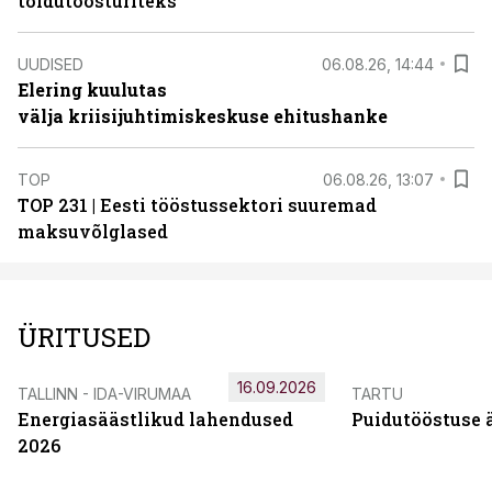
toidutöösturiteks
UUDISED
06.08.26, 14:44
Elering kuulutas
välja kriisijuhtimiskeskuse ehitushanke
TOP
06.08.26, 13:07
TOP 231 | Eesti tööstussektori suuremad
maksuvõlglased
ÜRITUSED
16.09.2026
TALLINN - IDA-VIRUMAA
TARTU
Energiasäästlikud lahendused
Puidutööstuse 
2026