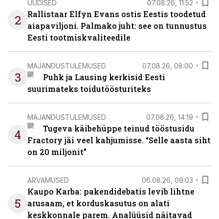
UUDISED
07.08.26, 11:52
Rallistaar Elfyn Evans ostis Eestis toodetud
2
aiapaviljoni. Palmako juht: see on tunnustus
Eesti tootmiskvaliteedile
MAJANDUSTULEMUSED
07.08.26, 08:00
3
Puhk ja Lausing kerkisid Eesti
suurimateks toidutöösturiteks
MAJANDUSTULEMUSED
07.08.26, 14:19
Tugeva käibehüppe teinud tööstusidu
4
Fractory jäi veel kahjumisse. “Selle aasta siht
on 20 miljonit”
ARVAMUSED
06.08.26, 09:03
Kaupo Karba: pakendidebatis levib lihtne
5
arusaam, et korduskasutus on alati
keskkonnale parem. Analüüsid näitavad