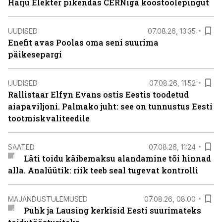
Harju Elekter pikendas CERNiga koostöölepingut
UUDISED
07.08.26, 13:35
Enefit avas Poolas oma seni suurima
päikesepargi
UUDISED
07.08.26, 11:52
Rallistaar Elfyn Evans ostis Eestis toodetud
aiapaviljoni. Palmako juht: see on tunnustus Eesti
tootmiskvaliteedile
SAATED
07.08.26, 11:24
Läti toidu käibemaksu alandamine tõi hinnad
alla. Analüütik: riik teeb seal tugevat kontrolli
MAJANDUSTULEMUSED
07.08.26, 08:00
Puhk ja Lausing kerkisid Eesti suurimateks