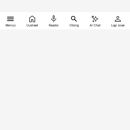
Menüü
Uudised
Raadio
Otsing
AI Chat
Logi sisse
Vana-Lõuna 39/1, 19094 Tallinn
(+372) 667 0111
toostusuudised@toostusuudised.ee
Telli
Reklaam
Firmast
Sisu kasutamisõigused
Ajakirjaniku
eetikakoodeks
Üldtingimused
Privaatsustingimused
Küpsiste poliitika
KKK