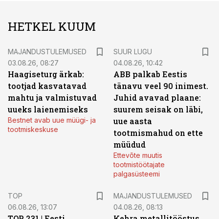
HETKEL KUUM
MAJANDUSTULEMUSED
SUUR LUGU
03.08.26, 08:27
04.08.26, 10:42
Haagiseturg ärkab:
ABB palkab Eestis
tootjad kasvatavad
tänavu veel 90 inimest.
mahtu ja valmistuvad
Juhid avavad plaane:
uueks laienemiseks
suurem seisak on läbi,
Bestnet avab uue müügi- ja
uue aasta
tootmiskeskuse
tootmismahud on ette
müüdud
Ettevõte muutis
tootmistöötajate
palgasüsteemi
TOP
MAJANDUSTULEMUSED
06.08.26, 13:07
04.08.26, 08:13
TOP 231 | Eesti
Kehra metallitööstus