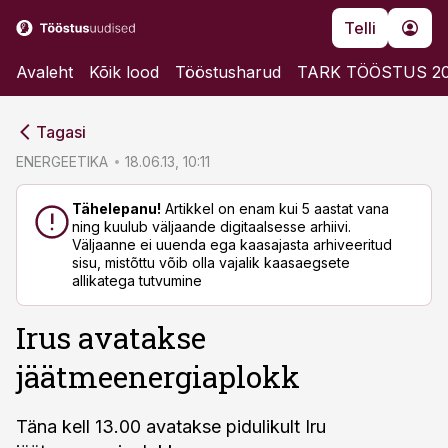
Telli
Avaleht
Kõik lood
Tööstusharud
TARK TÖÖSTUS 2
cebook
cebook
Tagasi
Twitter)
Twitter)
ENERGEETIKA
18.06.13, 10:11
kedIn
kedIn
Tähelepanu!
Artikkel on enam kui 5 aastat vana
ning kuulub väljaande digitaalsesse arhiivi.
ail
ail
Väljaanne ei uuenda ega kaasajasta arhiveeritud
sisu, mistõttu võib olla vajalik kaasaegsete
k
k
allikatega tutvumine
Irus avatakse
jäätmeenergiaplokk
Täna kell 13.00 avatakse pidulikult Iru