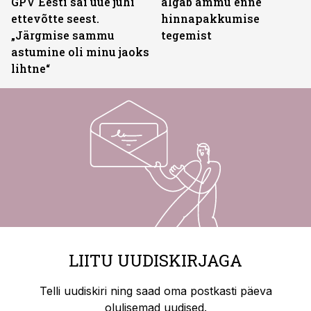
GPV Eesti sai uue juhi
algab ammu enne
ettevõtte seest.
hinnapakkumise
„Järgmise sammu
tegemist
astumine oli minu jaoks
lihtne“
LIITU UUDISKIRJAGA
Telli uudiskiri ning saad oma postkasti päeva
olulisemad uudised.