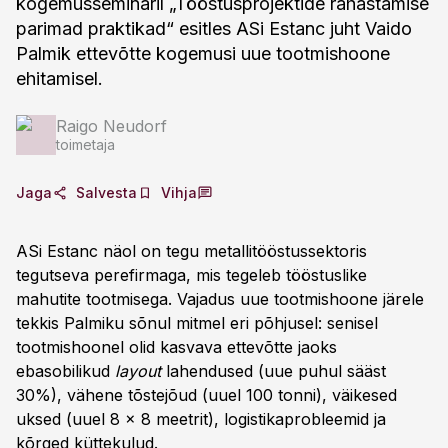
kogemusseminaril „Tööstusprojektide rahastamise
parimad praktikad“ esitles ASi Estanc juht Vaido
Palmik ettevõtte kogemusi uue tootmishoone
ehitamisel.
Raigo Neudorf
toimetaja
Jaga
Salvesta
Vihja
ASi Estanc näol on tegu metallitööstussektoris
tegutseva perefirmaga, mis tegeleb tööstuslike
mahutite tootmisega. Vajadus uue tootmishoone järele
tekkis Palmiku sõnul mitmel eri põhjusel: senisel
tootmishoonel olid kasvava ettevõtte jaoks
ebasobilikud
layout
lahendused (uue puhul sääst
30%), vähene tõstejõud (uuel 100 tonni), väikesed
uksed (uuel 8 x 8 meetrit), logistikaprobleemid ja
kõrged küttekulud.