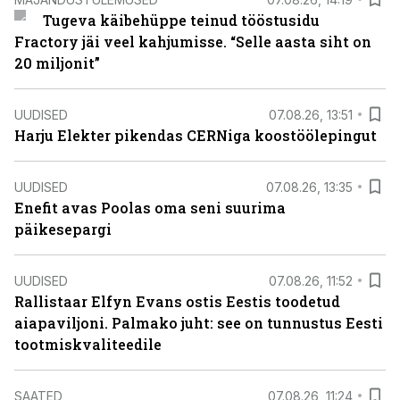
Tugeva käibehüppe teinud tööstusidu
Fractory jäi veel kahjumisse. “Selle aasta siht on
20 miljonit”
UUDISED
07.08.26, 13:51
Harju Elekter pikendas CERNiga koostöölepingut
UUDISED
07.08.26, 13:35
Enefit avas Poolas oma seni suurima
päikesepargi
UUDISED
07.08.26, 11:52
Rallistaar Elfyn Evans ostis Eestis toodetud
aiapaviljoni. Palmako juht: see on tunnustus Eesti
tootmiskvaliteedile
SAATED
07.08.26, 11:24