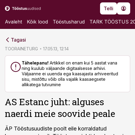
Telli
Avaleht
Kõik lood
Tööstusharud
TARK TÖÖSTUS 2
cebook
cebook
Tagasi
Twitter)
Twitter)
TOORAINETURG
17.05.13, 12:14
kedIn
kedIn
Tähelepanu!
Artikkel on enam kui 5 aastat vana
ning kuulub väljaande digitaalsesse arhiivi.
ail
ail
Väljaanne ei uuenda ega kaasajasta arhiveeritud
sisu, mistõttu võib olla vajalik kaasaegsete
k
k
allikatega tutvumine
AS Estanc juht: alguses
naerdi meie soovide peale
ÄP Tööstusuudiste poolt eile korraldatud