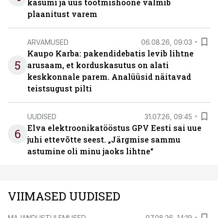
kasumi ja uus tootmishoone valmib
plaanitust varem
ARVAMUSED
06.08.26, 09:03
Kaupo Karba: pakendidebatis levib lihtne
5
arusaam, et korduskasutus on alati
keskkonnale parem. Analüüsid näitavad
teistsugust pilti
UUDISED
31.07.26, 09:45
Elva elektroonikatööstus GPV Eesti sai uue
6
juhi ettevõtte seest. „Järgmise sammu
astumine oli minu jaoks lihtne“
VIIMASED UUDISED
MAJANDUSTULEMUSED
07.08.26, 14:19