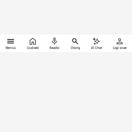
Menüü
Uudised
Raadio
Otsing
AI Chat
Logi sisse
Vana-Lõuna 39/1, 19094 Tallinn
(+372) 667 0111
toostusuudised@toostusuudised.ee
Telli
Reklaam
Firmast
Sisu kasutamisõigused
Ajakirjaniku