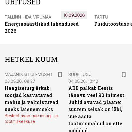
ÜRITUSED
16.09.2026
TALLINN - IDA-VIRUMAA
TARTU
Energiasäästlikud lahendused
Puidutööstuse 
2026
HETKEL KUUM
MAJANDUSTULEMUSED
SUUR LUGU
03.08.26, 08:27
04.08.26, 10:42
Haagiseturg ärkab:
ABB palkab Eestis
tootjad kasvatavad
tänavu veel 90 inimest.
mahtu ja valmistuvad
Juhid avavad plaane:
uueks laienemiseks
suurem seisak on läbi,
Bestnet avab uue müügi- ja
uue aasta
tootmiskeskuse
tootmismahud on ette
müüdud