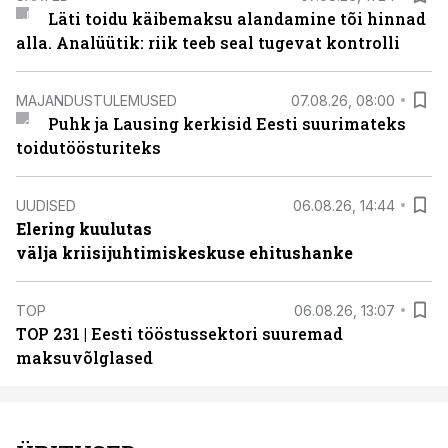
Läti toidu käibemaksu alandamine tõi hinnad
alla. Analüütik: riik teeb seal tugevat kontrolli
MAJANDUSTULEMUSED
07.08.26, 08:00
Puhk ja Lausing kerkisid Eesti suurimateks
toidutöösturiteks
UUDISED
06.08.26, 14:44
Elering kuulutas
välja kriisijuhtimiskeskuse ehitushanke
TOP
06.08.26, 13:07
TOP 231 | Eesti tööstussektori suuremad
maksuvõlglased