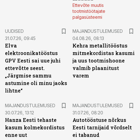
Ettevõte muutis
tootmistöötajate
palgasüsteemi
UUDISED
MAJANDUSTULEMUSED
31.07.26, 09:45
04.08.26, 08:13
Elva
Kehra metallitööstus
elektroonikatööstus
mitmekordistas kasumi
GPV Eesti sai uue juhi
ja uus tootmishoone
ettevõtte seest.
valmib plaanitust
„Järgmise sammu
varem
astumine oli minu jaoks
lihtne“
MAJANDUSTULEMUSED
MAJANDUSTULEMUSED
30.07.26, 13:12
31.07.26, 08:20
Hanza Eesti tehaste
Autotööstuse nõrkus
kasum kolmekordistus
Eesti tarnijaid võrdselt
enne uut
ei tabanud