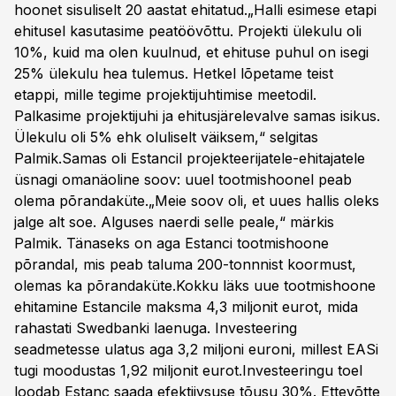
hoonet sisuliselt 20 aastat ehitatud.„Halli esimese etapi
ehitusel kasutasime peatöövõttu. Projekti ülekulu oli
10%, kuid ma olen kuulnud, et ehituse puhul on isegi
25% ülekulu hea tulemus. Hetkel lõpetame teist
etappi, mille tegime projektijuhtimise meetodil.
Palkasime projektijuhi ja ehitusjärelevalve samas isikus.
Ülekulu oli 5% ehk oluliselt väiksem,“ selgitas
Palmik.Samas oli Estancil projekteerijatele-ehitajatele
üsnagi omanäoline soov: uuel tootmishoonel peab
olema põrandaküte.„Meie soov oli, et uues hallis oleks
jalge alt soe. Alguses naerdi selle peale,“ märkis
Palmik. Tänaseks on aga Estanci tootmishoone
põrandal, mis peab taluma 200-tonnnist koormust,
olemas ka põrandaküte.Kokku läks uue tootmishoone
ehitamine Estancile maksma 4,3 miljonit eurot, mida
rahastati Swedbanki laenuga. Investeering
seadmetesse ulatus aga 3,2 miljoni euroni, millest EASi
tugi moodustas 1,92 miljonit eurot.Investeeringu toel
loodab Estanc saada efektiivsuse tõusu 30%. Ettevõtte