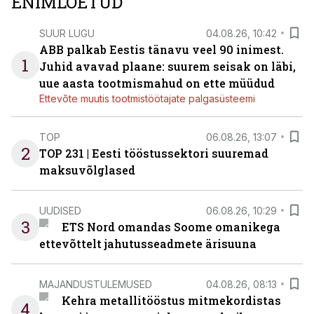
ENIMLOETUD
SUUR LUGU
04.08.26, 10:42
ABB palkab Eestis tänavu veel 90 inimest.
1
Juhid avavad plaane: suurem seisak on läbi,
uue aasta tootmismahud on ette müüdud
Ettevõte muutis tootmistöötajate palgasüsteemi
TOP
06.08.26, 13:07
2
TOP 231 | Eesti tööstussektori suuremad
maksuvõlglased
UUDISED
06.08.26, 10:29
3
ETS Nord omandas Soome omanikega
ettevõttelt jahutusseadmete ärisuuna
MAJANDUSTULEMUSED
04.08.26, 08:13
Kehra metallitööstus mitmekordistas
4