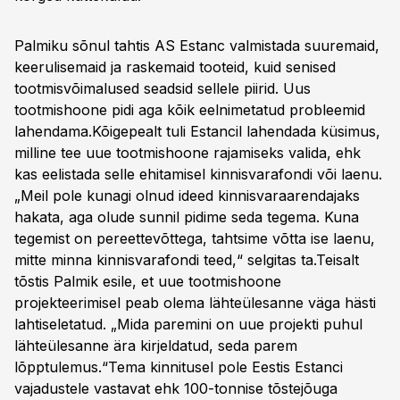
Palmiku sõnul tahtis AS Estanc valmistada suuremaid,
keerulisemaid ja raskemaid tooteid, kuid senised
tootmisvõimalused seadsid sellele piirid. Uus
tootmishoone pidi aga kõik eelnimetatud probleemid
lahendama.Kõigepealt tuli Estancil lahendada küsimus,
milline tee uue tootmishoone rajamiseks valida, ehk
kas eelistada selle ehitamisel kinnisvarafondi või laenu.
„Meil pole kunagi olnud ideed kinnisvaraarendajaks
hakata, aga olude sunnil pidime seda tegema. Kuna
tegemist on pereettevõttega, tahtsime võtta ise laenu,
mitte minna kinnisvarafondi teed,“ selgitas ta.Teisalt
tõstis Palmik esile, et uue tootmishoone
projekteerimisel peab olema lähteülesanne väga hästi
lahtiseletatud. „Mida paremini on uue projekti puhul
lähteülesanne ära kirjeldatud, seda parem
lõpptulemus.“Tema kinnitusel pole Eestis Estanci
vajadustele vastavat ehk 100-tonnise tõstejõuga