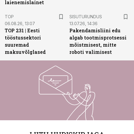
laienemislainet
ST
TOP
SISUTURUNDUS
06.08.26, 13:07
13.07.26, 14:36
TOP 231 | Eesti
Pakendamisliini edu
tööstussektori
algab tootmisprotsessi
suuremad
mõistmisest, mitte
maksuvõlglased
roboti valimisest