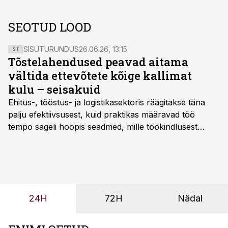
SEOTUD LOOD
SISUTURUNDUS
26.06.26, 13:15
ST
Tõstelahendused peavad aitama
vältida ettevõtete kõige kallimat
kulu – seisakuid
Ehitus-, tööstus- ja logistikasektoris räägitakse täna
palju efektiivsusest, kuid praktikas määravad töö
tempo sageli hoopis seadmed, mille töökindlusest
sõltub kogu objekti või tootmise sujuvus. Kui tõstuk
seisab, töö katkeb või masin ei vasta töötingimustele,
ei tähenda see ettevõtte jaoks ainult tehnilist
probleemi, vaid otsest rahalist kulu, venivaid tähtaegu
ja suuremaid riske tööohutusele.
24H
72H
Nädal