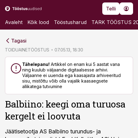
Telli
Avaleht
Kõik lood
Tööstusharud
TARK TÖÖSTUS 2
cebook
cebook
Tagasi
Twitter)
Twitter)
TOIDUAINETÖÖSTUS
07.05.13, 18:30
kedIn
kedIn
Tähelepanu!
Artikkel on enam kui 5 aastat vana
ning kuulub väljaande digitaalsesse arhiivi.
ail
ail
Väljaanne ei uuenda ega kaasajasta arhiveeritud
sisu, mistõttu võib olla vajalik kaasaegsete
k
k
allikatega tutvumine
Balbiino: keegi oma turuosa
kergelt ei loovuta
Jäätisetootja AS Balbiino turundus- ja