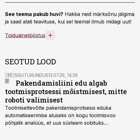
See teema pakub huvi?
Hakka neid märksõnu jälgima
ja saad alati teavituse, kui sel teemal ilmub midagi uut!
Toiduainetööstus
SEOTUD LOOD
SISUTURUNDUS
13.07.26, 14:36
ST
Pakendamisliini edu algab
tootmisprotsessi mõistmisest, mitte
roboti valimisest
Tootmisettevõtte pakendamisprotsessi eduka
automatiseerimise aluseks on kogu tootmisvoo
põhjalik analüüs, et uus süsteem sobituks
olemasolevasse keskkonda, aitaks vähendada
tööjõuvajadust ning oleks valmis ka ettevõtte