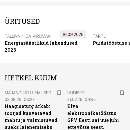
ÜRITUSED
16.09.2026
TALLINN - IDA-VIRUMAA
TARTU
Energiasäästlikud lahendused
Puidutööstuse 
2026
HETKEL KUUM
MAJANDUSTULEMUSED
UUDISED
03.08.26, 08:27
31.07.26, 09:45
Haagiseturg ärkab:
Elva
tootjad kasvatavad
elektroonikatööstus
mahtu ja valmistuvad
GPV Eesti sai uue juhi
uueks laienemiseks
ettevõtte seest.