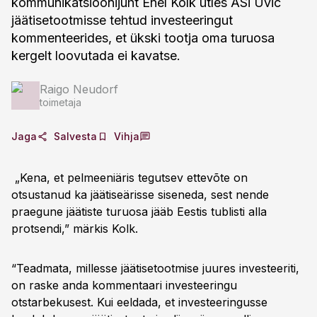
kommunikatsioonijuht Enel Kolk ütles ASi Uvic
jäätisetootmisse tehtud investeeringut
kommenteerides, et ükski tootja oma turuosa
kergelt loovutada ei kavatse.
Raigo Neudorf
toimetaja
Jaga
Salvesta
Vihja
„Kena, et pelmeeniäris tegutsev ettevõte on
otsustanud ka jäätiseärisse siseneda, sest nende
praegune jäätiste turuosa jääb Eestis tublisti alla
protsendi,” märkis Kolk.
“Teadmata, millesse jäätisetootmise juures investeeriti,
on raske anda kommentaari investeeringu
otstarbekusest. Kui eeldada, et investeeringusse