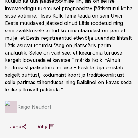
kuulub ka uus jäätisetootmise liin, siis on sellise
investeeringu tulemusel prognoositav jäätiseturul koha
sisse võtmine,” lisas Kolk.Tema teada on seni Uvici
Eestis müüdavad jäätised olnud Lätis toodetud ning
seni avalikkusele antud kommentaaridest on jäänud
mulje, et Eestis registreeritud ettevõtja uuendab lihtsalt
Lätis asuvat tootmist.“Aeg on jäätiseäris parim
analüütik. Selge on vaid see, et keegi oma turuosa
kergelt loovutada ei kavatse,” märkis Kolk. “Ainult
tootmisest jäätiseturul ei piisa - Eesti tarbija eelistab
selgelt puhtust, kodumaist koort ja traditsioonilisust
selle parimas tähenduses ning Balbiinol on kavas seda
kõike jätkuvalt pakkuda.”
Raigo Neudorf
Jaga
Vihja