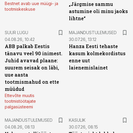
Bestnet avab uue müügi- ja
„Järgmise sammu
tootmiskeskuse
astumine oli minu jaoks
lihtne“
SUUR LUGU
MAJANDUSTULEMUSED
04.08.26, 10:42
30.07.26, 13:12
ABB palkab Eestis
Hanza Eesti tehaste
tänavu veel 90 inimest.
kasum kolmekordistus
Juhid avavad plaane:
enne uut
suurem seisak on läbi,
laienemislainet
uue aasta
tootmismahud on ette
müüdud
Ettevõte muutis
tootmistöötajate
palgasüsteemi
MAJANDUSTULEMUSED
KASULIK
04.08.26, 08:13
30.07.26, 08:15