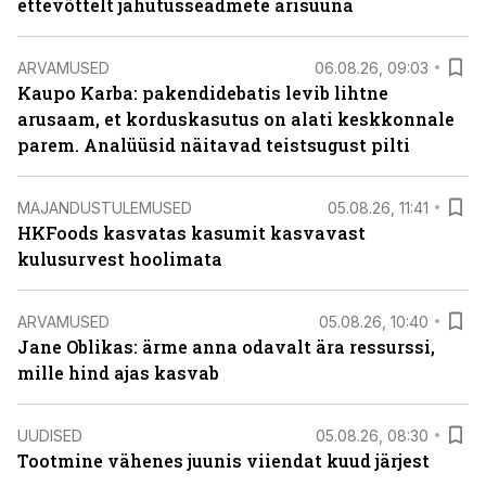
ettevõttelt jahutusseadmete ärisuuna
ARVAMUSED
06.08.26, 09:03
Kaupo Karba: pakendidebatis levib lihtne
arusaam, et korduskasutus on alati keskkonnale
parem. Analüüsid näitavad teistsugust pilti
MAJANDUSTULEMUSED
05.08.26, 11:41
HKFoods kasvatas kasumit kasvavast
kulusurvest hoolimata
ARVAMUSED
05.08.26, 10:40
Jane Oblikas: ärme anna odavalt ära ressurssi,
mille hind ajas kasvab
UUDISED
05.08.26, 08:30
Tootmine vähenes juunis viiendat kuud järjest