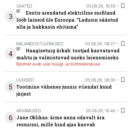
SAATED
03.08.26, 16:59
Eestis arendatud elektriline surfilaud
3
lööb laineid üle Euroopa. “Ladusin säästud
alla ja hakkasin ehitama”
MAJANDUSTULEMUSED
03.08.26, 08:27
Haagiseturg ärkab: tootjad kasvatavad
4
mahtu ja valmistuvad uueks laienemiseks
Bestnet avab uue müügi- ja tootmiskeskuse
UUDISED
05.08.26, 08:30
5
Tootmine vähenes juunis viiendat kuud
järjest
ARVAMUSED
05.08.26, 10:40
6
Jane Oblikas: ärme anna odavalt ära
ressurssi, mille hind ajas kasvab