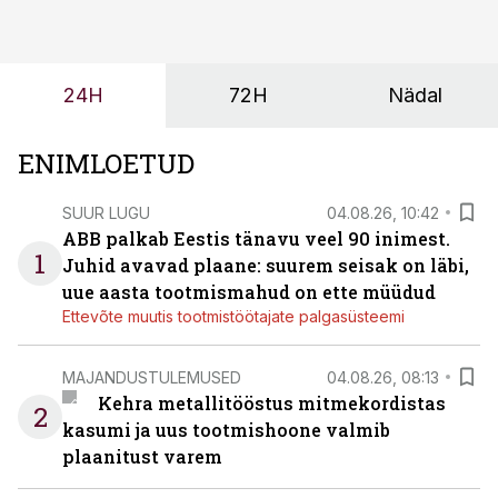
tulevasteks arenguteks. Lihtsalt roboti lisamine
enamasti oodatud tulemust ei too, nendib tootmise ja
tööstuse automatiseerimislahenduste arendaja Smitech
24H
72H
Nädal
OÜ tegevjuht Sander Mitendorf.
ENIMLOETUD
SUUR LUGU
04.08.26, 10:42
ABB palkab Eestis tänavu veel 90 inimest.
1
Juhid avavad plaane: suurem seisak on läbi,
uue aasta tootmismahud on ette müüdud
Ettevõte muutis tootmistöötajate palgasüsteemi
MAJANDUSTULEMUSED
04.08.26, 08:13
Kehra metallitööstus mitmekordistas
2
kasumi ja uus tootmishoone valmib
plaanitust varem