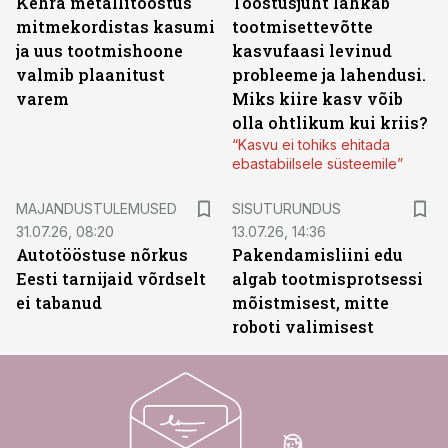
Kehra metallitööstus
Tööstusjuht lahkab
mitmekordistas kasumi
tootmisettevõtte
ja uus tootmishoone
kasvufaasi levinud
valmib plaanitust
probleeme ja lahendusi.
varem
Miks kiire kasv võib
olla ohtlikum kui kriis?
“Kasvu ei tohiks ehitada
ebastabiilsele süsteemile”
ST
MAJANDUSTULEMUSED
SISUTURUNDUS
31.07.26, 08:20
13.07.26, 14:36
Autotööstuse nõrkus
Pakendamisliini edu
Eesti tarnijaid võrdselt
algab tootmisprotsessi
ei tabanud
mõistmisest, mitte
roboti valimisest