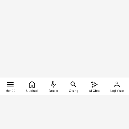
Menüü
Uudised
Raadio
Otsing
AI Chat
Logi sisse
Vana-Lõuna 39/1, 19094 Tallinn
(+372) 667 0111